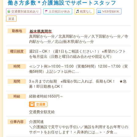
働き方多数＊介護施設でサポートスタッフ
交通費別途支給あり
土日祝日が休み
残業なし
WEB登録OK
派遣
栃木県真岡市
勤務地
真岡駅から---分／北真岡駅から---分／久下田駅から---分／寺
内駅から---分／北山(栃木県)駅から---分
週2日～OK！（週1日もご相談ください！） ※希望のシフト
曜日頻度
を毎月提出（日数と曜日の組み合わせや固定も可）
≪シフト例≫10:00～15:00（実働5時間）12:00～17:00（実
時間
働5時間）上記シフト以外に…
3ヵ月までの短期 ※職場が気に入れば、長期もOK！ ★急
期間
募！即日勤務もOK！
経験者時給1650円～
時給
交通費
交通費全額支給
介護関連
仕事内容
＼介護施設で見守りやお手伝い／施設を利用するお年寄りの
サポートをお任せします！＜具体的には…＞・夕食…