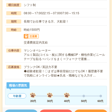
シフト制
曜日頻度
08:00～17:0022:15～07:0007:00～15:15
時間
長期でお仕事できる方、大歓迎！
期間
時給1500円
時給
交通費
交通費規定内支給
マシンオペレーター
仕事内容
アルミ製品(コイル・板)に関する機械OP・梱包作業ビニール
テープを貼る⇒バンドをまく⇒フォークで運搬…
ブランクOK / 英語力不要
応募資格
◆経験者歓迎！〇まずは事前登録だけでもOK！履歴書不要
で気軽にオンライン登録★氏名・職種などを入力す…
職場の雰囲気
年齢層
20代
30代
40代
50代
60代