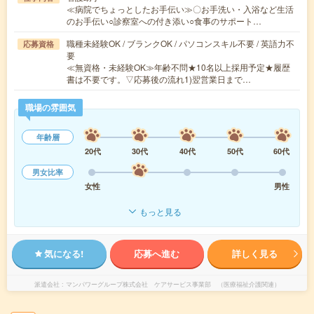
≪病院でちょっとしたお手伝い≫〇お手洗い・入浴など生活
のお手伝い○診察室への付き添い○食事のサポート…
職種未経験OK / ブランクOK / パソコンスキル不要 / 英語力不
応募資格
要
≪無資格・未経験OK≫年齢不問★10名以上採用予定★履歴
書は不要です。▽応募後の流れ1)翌営業日まで…
職場の雰囲気
年齢層
20代
30代
40代
50代
60代
男女比率
女性
男性
もっと見る
気になる!
応募へ進む
詳しく見る
派遣会社
マンパワーグループ株式会社 ケアサービス事業部 （医療福祉介護関連）