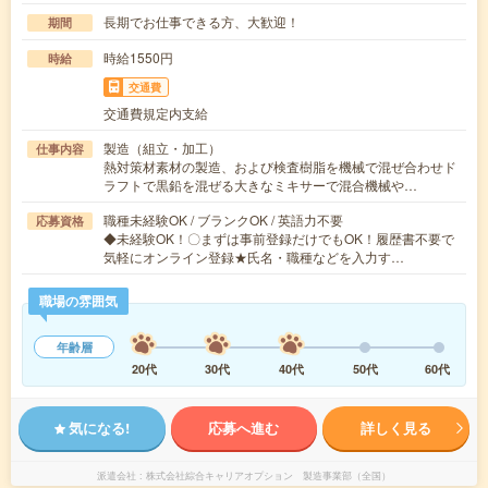
長期でお仕事できる方、大歓迎！
期間
時給1550円
時給
交通費
交通費規定内支給
製造（組立・加工）
仕事内容
熱対策材素材の製造、および検査樹脂を機械で混ぜ合わせド
ラフトで黒鉛を混ぜる大きなミキサーで混合機械や…
職種未経験OK / ブランクOK / 英語力不要
応募資格
◆未経験OK！〇まずは事前登録だけでもOK！履歴書不要で
気軽にオンライン登録★氏名・職種などを入力す…
職場の雰囲気
年齢層
20代
30代
40代
50代
60代
気になる!
応募へ進む
詳しく見る
派遣会社
株式会社綜合キャリアオプション 製造事業部（全国）