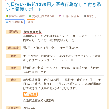
＼日払い×時給1330円／医療行為なし＊付き添
い＊看護サポート
職種未経験OK
交通費別途支給あり
土日祝日が休み
残業なし
WEB登録OK
派遣
栃木県真岡市
勤務地
真岡駅から---分／北真岡駅から---分／久下田駅から---分／寺
内駅から---分／北山(栃木県)駅から---分
週3日～5日OK（月～金） ★土日休みOK
曜日頻度
★1日5時間～の時短シフトOK★都合に合わせてシフトが決
時間
められますシフト例：7：00～16：009：…
開始日はご相談ください！ ★急募 ★職場が気に入れば、
期間
長期でも働けます！
無資格未経験：時給1330円～ 経験者：時給1450円～ ★
時給
日払い／週払い制度あり（月払いも選べます）※稼働開始時
は手続き完了次第のお支払いとなります。
交通費
交通費全額支給※規定有
看護助手
仕事内容