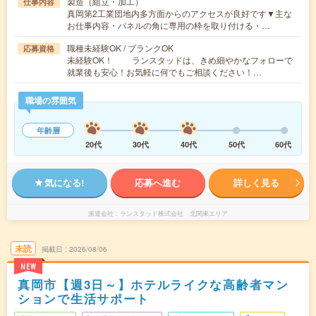
製造（組立・加工）
仕事内容
真岡第2工業団地内多方面からのアクセスが良好です▼主な
お仕事内容・パネルの角に専用の枠を取り付ける・…
職種未経験OK / ブランクOK
応募資格
未経験OK！ ランスタッドは、きめ細やかなフォローで
就業後も安心！お気軽に何でもご相談ください！…
職場の雰囲気
年齢層
20代
30代
40代
50代
60代
気になる!
応募へ進む
詳しく見る
派遣会社
ランスタッド株式会社 北関東エリア
未読
掲載日
2026/08/06
NEW
真岡市【週3日～】ホテルライクな高齢者マン
ションで生活サポート