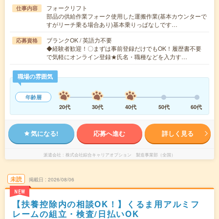
フォークリフト
仕事内容
部品の供給作業フォーク使用した運搬作業(基本カウンターで
すがリーチ乗る場合あり)基本乗りっぱなしです…
ブランクOK / 英語力不要
応募資格
◆経験者歓迎！〇まずは事前登録だけでもOK！履歴書不要
で気軽にオンライン登録★氏名・職種などを入力す…
職場の雰囲気
年齢層
20代
30代
40代
50代
60代
気になる!
応募へ進む
詳しく見る
派遣会社
株式会社綜合キャリアオプション 製造事業部（全国）
未読
掲載日
2026/08/06
NEW
【扶養控除内の相談OK！】くるま用アルミフ
レームの組立・検査/日払いOK