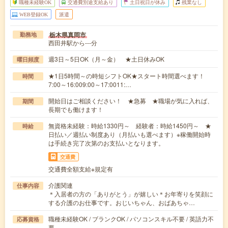
職種未経験OK
交通費別途支給あり
土日祝日が休み
残業なし
WEB登録OK
派遣
栃木県真岡市
勤務地
西田井駅から---分
週3日～5日OK（月～金） ★土日休みOK
曜日頻度
★1日5時間～の時短シフトOK★スタート時間選べます！
時間
7:00～16:009:00～17:0011:…
開始日はご相談ください！ ★急募 ★職場が気に入れば、
期間
長期でも働けます！
無資格未経験：時給1330円～ 経験者：時給1450円～ ★
時給
日払い／週払い制度あり（月払いも選べます）※稼働開始時
は手続き完了次第のお支払いとなります。
交通費
交通費全額支給※規定有
介護関連
仕事内容
＊入居者の方の「ありがとう」が嬉しい＊お年寄りを笑顔に
する介護のお仕事です。おじいちゃん、おばあちゃ…
職種未経験OK / ブランクOK / パソコンスキル不要 / 英語力不
応募資格
要