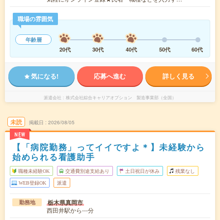
職場の雰囲気
年齢層
20代
30代
40代
50代
60代
気になる!
応募へ進む
詳しく見る
派遣会社
株式会社綜合キャリアオプション 製造事業部（全国）
未読
掲載日
2026/08/05
NEW
【「病院勤務」ってイイですよ＊】未経験から
始められる看護助手
職種未経験OK
交通費別途支給あり
土日祝日が休み
残業なし
WEB登録OK
派遣
栃木県真岡市
勤務地
西田井駅から---分