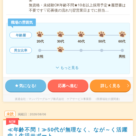
無資格・未経験OK年齢不問★10名以上採用予定★履歴書は
不要です▽応募後の流れ1)翌営業日までに担当…
職場の雰囲気
年齢層
20代
30代
40代
50代
60代
男女比率
女性
男性
もっと見る
気になる!
応募へ進む
詳しく見る
派遣会社
マンパワーグループ株式会社 ケアサービス事業部 （医療福祉介護関連）
未読
掲載日
2026/08/06
NEW
≪年齢不問！≫50代が無理なく、なが～く活躍
中！生活サポート