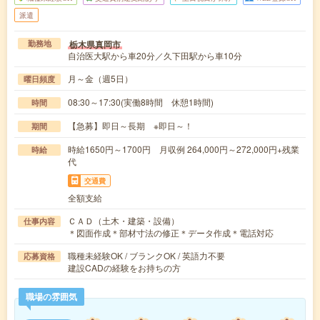
派遣
栃木県真岡市
勤務地
自治医大駅から車20分／久下田駅から車10分
月～金（週5日）
曜日頻度
08:30～17:30(実働8時間 休憩1時間)
時間
【急募】即日～長期 ※即日～！
期間
時給1650円～1700円 月収例 264,000円～272,000円+残業
時給
代
交通費
全額支給
ＣＡＤ（土木・建築・設備）
仕事内容
＊図面作成＊部材寸法の修正＊データ作成＊電話対応
職種未経験OK / ブランクOK / 英語力不要
応募資格
建設CADの経験をお持ちの方
職場の雰囲気