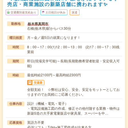
売店・商業施設の新築店舗に携われます✨
交通費別途支給あり
土日祝日が休み
派遣
栃木県真岡市
勤務地
石橋(栃木県)駅からバス30分
月～金／週5日の就業になります！
曜日頻度
8：00～17：00(1)12：00～13：00 (2)17：00～17：30残
時間
業前
即日(現場見学可能)～長期(長期勤務希望者歓迎・安定収入可
期間
能)
最低時給2100円～最高時給2300円
時給
交通費
全額支給！ ☆弊社は安心、安全、安定をモットーとしてお
りますのでお気軽にご応募ください。
設計（機械・電気・電子）
仕事内容
・電気設備施工図の作成、修正その他付随する業務・物件は
新築S造の大手家電量販店や家具屋、スーパーを中…
英語力不要
応募資格
必須ソフト：T-fas※施工図作成が出来る方