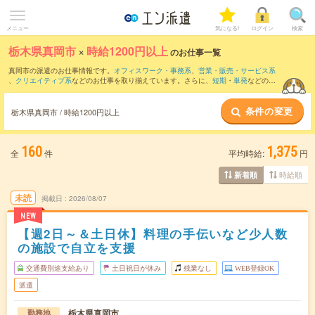
メニュー
気になる!
ログイン
検索
栃木県真岡市
×
時給1200円以上
のお仕事一覧
真岡市の派遣のお仕事情報です。
オフィスワーク・事務系
、
営業・販売・サービス系
、
クリエイティブ系
などのお仕事を取り揃えています。さらに、
短期
・
単発
などの期
間や、
職種未経験OK
などのこだわり条件で絞り込んでいただけます。
条件の変更
栃木県真岡市 / 時給1200円以上
160
1,375
全
件
平均時給:
円
時給順
新着順
未読
掲載日
2026/08/07
NEW
【週2日～＆土日休】料理の手伝いなど少人数
の施設で自立を支援
交通費別途支給あり
土日祝日が休み
残業なし
WEB登録OK
派遣
栃木県真岡市
勤務地