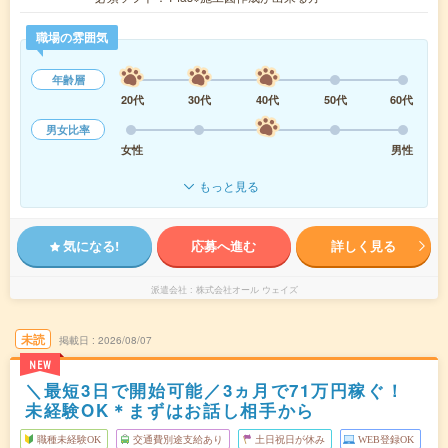
職場の雰囲気
年齢層
20代
30代
40代
50代
60代
男女比率
女性
男性
もっと見る
気になる!
応募へ進む
詳しく見る
派遣会社
株式会社オール ウェイズ
未読
掲載日
2026/08/07
NEW
＼最短3日で開始可能／3ヵ月で71万円稼ぐ！
未経験OK＊まずはお話し相手から
職種未経験OK
交通費別途支給あり
土日祝日が休み
WEB登録OK