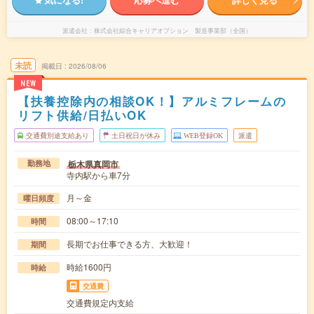
派遣会社
株式会社綜合キャリアオプション 製造事業部（全国）
未読
掲載日
2026/08/06
NEW
【扶養控除内の相談OK！】アルミフレームの
リフト供給/日払いOK
交通費別途支給あり
土日祝日が休み
WEB登録OK
派遣
栃木県真岡市
勤務地
寺内駅から車7分
月～金
曜日頻度
08:00～17:10
時間
長期でお仕事できる方、大歓迎！
期間
時給1600円
時給
交通費
交通費規定内支給