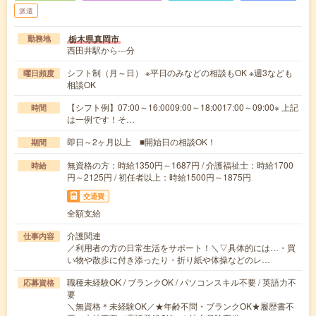
派遣
栃木県真岡市
勤務地
西田井駅から---分
シフト制（月～日） ※平日のみなどの相談もOK ※週3なども
曜日頻度
相談OK
【シフト例】07:00～16:0009:00～18:0017:00～09:00※ 上記
時間
は一例です！そ…
即日～2ヶ月以上 ■開始日の相談OK！
期間
無資格の方：時給1350円～1687円 / 介護福祉士：時給1700
時給
円～2125円 / 初任者以上：時給1500円～1875円
交通費
全額支給
介護関連
仕事内容
／利用者の方の日常生活をサポート！＼▽具体的には…・買
い物や散歩に付き添ったり・折り紙や体操などのレ…
職種未経験OK / ブランクOK / パソコンスキル不要 / 英語力不
応募資格
要
＼無資格＊未経験OK／★年齢不問・ブランクOK★履歴書不