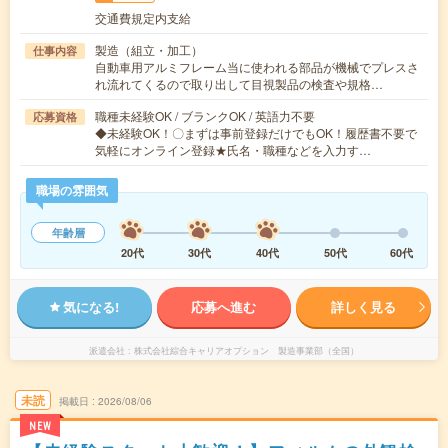
交通費規定内支給
製造（組立・加工）
仕事内容
自動車用アルミフレーム当に使われる部品が機械でプレスさ
れ流れてくるので取り出して目視製品の検査や規格…
職種未経験OK / ブランクOK / 英語力不要
応募資格
◆未経験OK！〇まずは事前登録だけでもOK！履歴書不要で
気軽にオンライン登録★氏名・職種などを入力す…
職場の雰囲気
年齢層
20代
30代
40代
50代
60代
気になる!
応募へ進む
詳しく見る
派遣会社
株式会社綜合キャリアオプション 製造事業部（全国）
未読
掲載日
2026/08/06
NEW