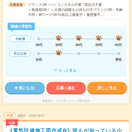
ブランクOK / パソコンスキル不要 / 英語力不要
応募資格
＜無資格OK！＞介護の経験をお持ちの方ブランクOK・年齢
不問！WワークOK10名以上募集中！履歴書不…
職場の雰囲気
年齢層
20代
30代
40代
50代
60代
男女比率
女性
男性
もっと見る
気になる!
応募へ進む
詳しく見る
派遣会社
ケアスタッフィング株式会社
未読
掲載日
2026/08/07
NEW
《電気設備施工図作成✿》誰もが知っている小