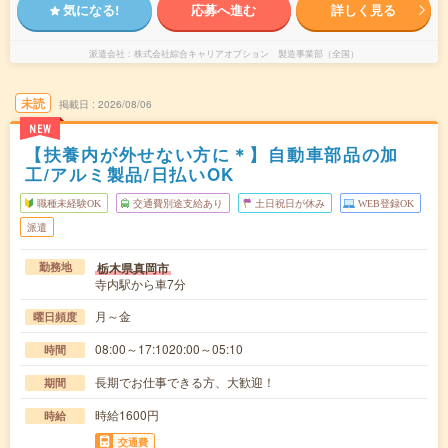
気になる!
応募へ進む
詳しく見る
派遣会社
株式会社綜合キャリアオプション 製造事業部（全国）
未読
掲載日
2026/08/06
NEW
【扶養内が外せない方に＊】自動車部品の加
工/アルミ製品/日払いOK
職種未経験OK
交通費別途支給あり
土日祝日が休み
WEB登録OK
派遣
栃木県真岡市
勤務地
寺内駅から車7分
月～金
曜日頻度
08:00～17:1020:00～05:10
時間
長期でお仕事できる方、大歓迎！
期間
時給1600円
時給
交通費