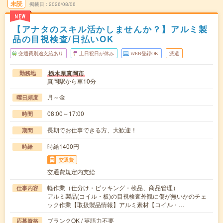
未読
掲載日
2026/08/06
NEW
【アナタのスキル活かしませんか？】アルミ製
品の目視検査/日払いOK
交通費別途支給あり
土日祝日が休み
WEB登録OK
派遣
栃木県真岡市
勤務地
真岡駅から車10分
月～金
曜日頻度
08:00～17:00
時間
長期でお仕事できる方、大歓迎！
期間
時給1400円
時給
交通費
交通費規定内支給
軽作業（仕分け・ピッキング・検品、商品管理）
仕事内容
アルミ製品(コイル・板)の目視検査外観に傷が無いかのチェ
ック作業【取扱製品情報】アルミ素材【コイル・…
ブランクOK / 英語力不要
応募資格