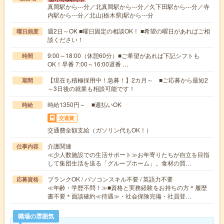
真岡駅から---分／北真岡駅から---分／久下田駅から---分／寺
内駅から---分／北山(栃木県)駅から---分
週2日～OK ■曜日固定の相談OK！ ■希望の曜日があればご相
曜日頻度
談ください！
9:00～18:00（休憩60分）■ご希望があれば下記シフトも
時間
OK！早番 7:00～16:00遅番 …
【現在も積極採用中！急募！】2カ月～ ■ご応募から最短2
期間
～3日後の就業も相談可能です！
時給1350円～ ■週払いOK
時給
交通費
交通費全額支給（ガソリン代もOK！）
介護関連
仕事内容
≪少人数施設での生活サポート≫お年寄りたちが自立を目指
して集団生活を送る「グループホーム」。食材の買…
ブランクOK / パソコンスキル不要 / 英語力不要
応募資格
≪年齢・学歴不問！≫■資格と実務経験をお持ちの方＊履歴
書不要＊面談確約≪待遇≫・社会保険完備・社員登…
職場の雰囲気