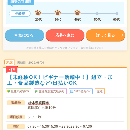
職場の雰囲気
年齢層
20代
30代
40代
50代
60代
気になる!
応募へ進む
詳しく見る
派遣会社
株式会社綜合キャリアオプション 製造事業部（全国）
未読
掲載日
2026/08/06
NEW
【未経験OK！ビギナー活躍中！】組立・加
工・食品製造など/日払いOK
職種未経験OK
交通費別途支給あり
WEB登録OK
派遣
栃木県真岡市
勤務地
真岡駅から車10分
シフト制
曜日頻度
07:30～15:3015:30～23:3023:30～07:30
時間