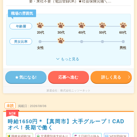
要・来社不要（電話登録OK）★社会保険完備＼…
職場の雰囲気
年齢層
20代
30代
40代
50代
60代
男女比率
女性
男性
もっと見る
気になる!
応募へ進む
詳しく見る
派遣会社
株式会社ニッソーネット
未読
掲載日
2026/08/06
NEW
時給1650円＊【真岡市】大手グループ！CAD
オペ！長期で働く
職種未経験OK
交通費別途支給あり
土日祝日が休み
WEB登録OK