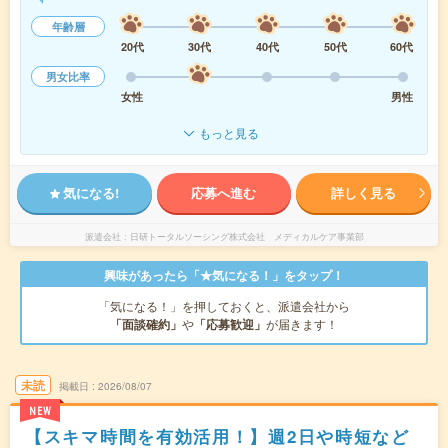
年齢層
20代
30代
40代
50代
60代
男女比率
女性
男性
もっと見る
気になる!
応募へ進む
詳しく見る
派遣会社
日研トータルソーシング株式会社 メディカルケア事業部
興味があったら「★気になる！」をタップ！
「気になる！」を押しておくと、派遣会社から
「面談確約」
や
「応募歓迎」
が届きます！
未読
掲載日
2026/08/07
NEW
【スキマ時間を有効活用！】週2日や時短など