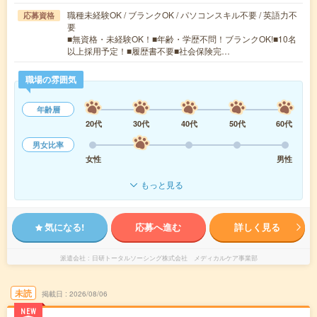
職種未経験OK / ブランクOK / パソコンスキル不要 / 英語力不
応募資格
要
■無資格・未経験OK！■年齢・学歴不問！ブランクOK!■10名
以上採用予定！■履歴書不要■社会保険完…
職場の雰囲気
年齢層
20代
30代
40代
50代
60代
男女比率
女性
男性
もっと見る
気になる!
応募へ進む
詳しく見る
派遣会社
日研トータルソーシング株式会社 メディカルケア事業部
未読
掲載日
2026/08/06
NEW