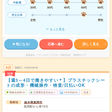
年齢層
20代
30代
40代
50代
60代
男女比率
女性
男性
もっと見る
気になる!
応募へ進む
詳しく見る
派遣会社
パーソルテンプスタッフ株式会社 北関東エリア
未読
掲載日
2026/08/06
NEW
【週3～4日で働きやすい＊】プラスチックシー
トの成形・機械操作・検査/日払いOK
職種未経験OK
交通費別途支給あり
WEB登録OK
派遣
栃木県真岡市
勤務地
真岡駅から車10分