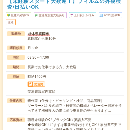
【未経験スタート大歓迎！】フィルムの外観検
査/日払いOK
職種未経験OK
交通費別途支給あり
土日祝日が休み
WEB登録OK
派遣
栃木県真岡市
勤務地
真岡駅から車10分
月～金
曜日頻度
08:30～17:00
時間
長期でお仕事できる方、大歓迎！
期間
時給1400円
時給
交通費
交通費規定内支給
軽作業（仕分け・ピッキング・検品、商品管理）
仕事内容
ソーラーパネルの組立・検査等の機械オペレーター部材を持
ってきて機械投入の際に多少重量物の発生あります…
職種未経験OK / ブランクOK / 英語力不要
応募資格
◆未経験OK！〇まずは事前登録だけでもOK！履歴書不要で
気軽にオンライン登録★氏名・職種などを入力す…