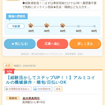
◆経験者歓迎！〇まずは事前登録だけでもOK！履歴書不要
で気軽にオンライン登録★氏名・職種などを入力す…
職場の雰囲気
年齢層
20代
30代
40代
50代
60代
気になる!
応募へ進む
詳しく見る
派遣会社
株式会社綜合キャリアオプション 製造事業部（全国）
未読
掲載日
2026/08/06
NEW
【経験活かしてステップUP！！】アルミコイ
ルの機械操作・梱包/日払いOK
交通費別途支給あり
WEB登録OK
派遣
栃木県真岡市
勤務地
真岡駅から車10分