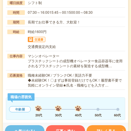
シフト制
曜日頻度
07:30～16:0015:45～00:1500:00～08:30
時間
長期でお仕事できる方、大歓迎！
期間
時給1600円
時給
交通費
交通費規定内支給
マシンオペレーター
仕事内容
プラスチックシートの成型機オペレーター食品容器等に使用
されるプラスチックシートの素材を製造する成型機…
職種未経験OK / ブランクOK / 英語力不要
応募資格
◆未経験OK！〇まずは事前登録だけでもOK！履歴書不要で
気軽にオンライン登録★氏名・職種などを入力す…
職場の雰囲気
年齢層
20代
30代
40代
50代
60代
気になる!
応募へ進む
詳しく見る