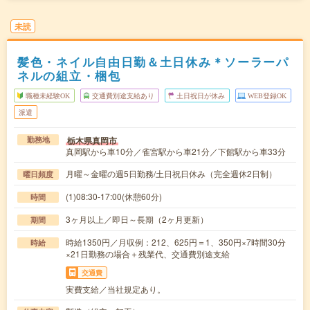
未読
髪色・ネイル自由日勤＆土日休み＊ソーラーパ
ネルの組立・梱包
職種未経験OK
交通費別途支給あり
土日祝日が休み
WEB登録OK
派遣
栃木県真岡市
勤務地
真岡駅から車10分／雀宮駅から車21分／下館駅から車33分
月曜～金曜の週5日勤務/土日祝日休み（完全週休2日制）
曜日頻度
(1)08:30-17:00(休憩60分)
時間
3ヶ月以上／即日～長期（2ヶ月更新）
期間
時給1350円／月収例：212、625円＝1、350円×7時間30分
時給
×21日勤務の場合＋残業代、交通費別途支給
交通費
実費支給／当社規定あり。