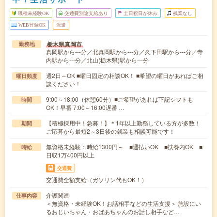
職種未経験OK
交通費別途支給あり
土日祝日が休み
残業なし
WEB登録OK
派遣
栃木県真岡市
勤務地
真岡駅から---分／北真岡駅から---分／久下田駅から---分／寺
内駅から---分／北山(栃木県)駅から---分
週2日～OK ■曜日固定の相談OK！ ■希望の曜日があればご相
曜日頻度
談ください！
9:00～18:00（休憩60分）■ご希望があれば下記シフトも
時間
OK！早番 7:00～16:00遅番 …
【積極採用中！急募！】＊1年以上勤務している方が多数！
期間
ご応募から最短2～3日後の就業も相談可能です！
無資格未経験：時給1300円～ ■週払いOK ■扶養内OK ■
時給
日収1万400円以上
交通費
交通費全額支給（ガソリン代もOK！）
介護関連
仕事内容
＜無資格・未経験OK！お話相手などの生活支援＞ 施設にい
るおじいちゃん・おばあちゃんのお話し相手など…