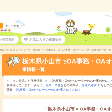
ヘル
エリア変更
た希望条件
お気に入りの派遣会社
木県小山市 オフィスワーク・事務系
栃木県小山市 OA事務・OAオペレーターの派遣の仕事一覧
栃木県小山市
OA事務・OA
で
事情報一覧
小山市の派遣のお仕事情報です。OA事務・OAオペレーターのお仕事の他に、
取り揃えています。さらに、
短期
・
単発
などの期間や、
職種未経験OK
などの
辞典：
OA事務・OAオペレーターのお仕事とは？とは？
「
栃木県小山市
×
OA事務・OA