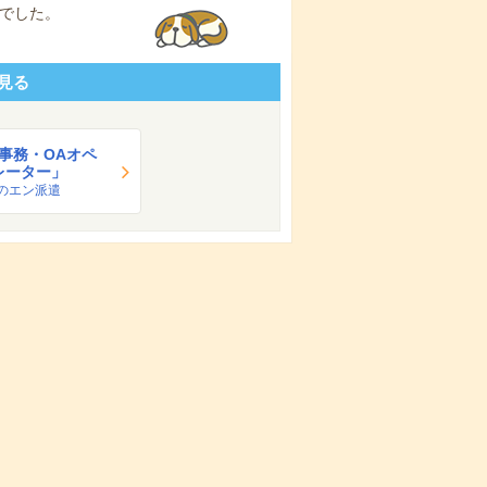
でした。
見る
A事務・OAオペ
レーター」
のエン派遣