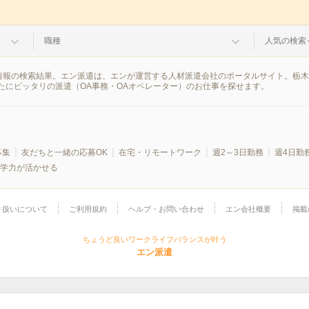
職種
人気の検索
派遣情報の検索結果。エン派遣は、エンが運営する人材派遣会社のポータルサイト。栃
たにピッタリの派遣（OA事務・OAオペレーター）のお仕事を探せます。
募集
友だちと一緒の応募OK
在宅・リモートワーク
週2～3日勤務
週4日勤
学力が活かせる
り扱いについて
ご利用規約
ヘルプ・お問い合わせ
エン会社概要
掲載
ちょうど良いワークライフバランスが叶う
エン派遣