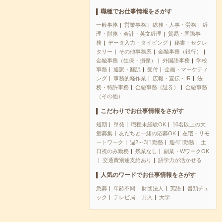
職種でお仕事情報をさがす
一般事務
営業事務
総務・人事・労務
経
理・財務・会計・英文経理
貿易・国際事
務
データ入力・タイピング
秘書・セクレ
タリー
その他事務系
金融事務（銀行）
金融事務（生保・損保）
外国語事務
学校
事務
通訳・翻訳
受付
企画・マーケティ
ング
事務的軽作業
広報・宣伝・IR
法
務・特許事務
金融事務（証券）
金融事務
（その他）
こだわりでお仕事情報をさがす
短期
単発
職種未経験OK
10名以上の大
量募集
友だちと一緒の応募OK
在宅・リモ
ートワーク
週2～3日勤務
週4日勤務
土
日祝のみ勤務
残業なし
副業・WワークOK
交通費別途支給あり
語学力が活かせる
人気のワードでお仕事情報をさがす
急募
年齢不問
財団法人
英語
書類チェ
ック
テレビ局
封入
大学