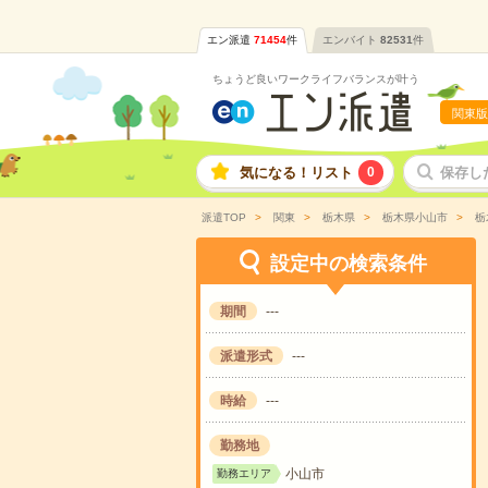
エン派遣
71454
件
エンバイト
82531
件
ちょうど良いワークライフバランスが叶う
関東版
気になる！リスト
0
保存し
派遣TOP
関東
栃木県
栃木県小山市
栃
設定中の検索条件
期間
---
派遣形式
---
時給
---
勤務地
小山市
勤務エリア