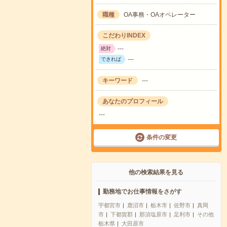
職種
OA事務・OAオペレーター
こだわりINDEX
---
絶対
---
できれば
キーワード
---
あなたのプロフィール
---
条件の変更
他の検索結果を見る
勤務地でお仕事情報をさがす
宇都宮市
鹿沼市
栃木市
佐野市
真岡
市
下都賀郡
那須塩原市
足利市
その他
栃木県
大田原市