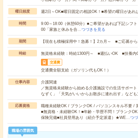
曜日頻度
週2日～OK■曜日固定の相談OK！■希望の曜日があ
時間
9:00～18:00（休憩60分）■ご希望があれば下記シフトもOK
00「家族と休みを合…
つづきを見る
期間
【現在も積極採用中！急募！】2カ月～ ■ご応募から
時給
無資格未経験：時給1300円～ ■週払いOK ■扶養内O
交通費
交通費全額支給（ガソリン代もOK！）
仕事内容
介護関連
／無資格未経験から始める介護施設での生活サポート
なずく」「天気がいいからお散歩に連れ出す」なども
応募資格
職種未経験OK / ブランクOK / パソコンスキル不要 /
■無資格・未経験OK！■年齢・学歴不問！ブランクOK
保険完備■社員登用あり（紹介予定派遣）★WE…
つづ
職場の雰囲気