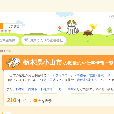
ヘル
エリア変更
た希望条件
お気に入りの派遣会社
の仕事一覧
栃木県小山市
の派遣のお仕事情報一覧
小山市の派遣のお仕事情報です。
オフィスワーク・事務系
、
営業・販売・サー
揃えています。さらに、
短期
・
単発
などの期間や、
職種未経験OK
などのこだ
また、
栃木市
・
古河市
・
下都賀郡
・
下野市
・
結城市
など隣接エリアのお仕事も
216
1
30
件中
～
件を表示中