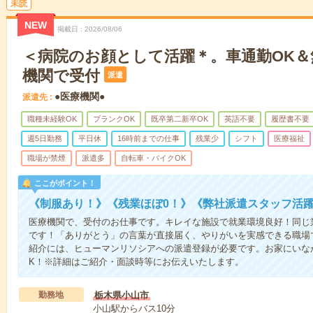
未読
NEW
掲載日
2026/08/06
＜病院のお顔として活躍＊。車通勤OK＆
機関で受付
派遣
●医療機関●
派遣先
職種未経験OK
ブランクOK
既卒第二新卒OK
英語不要
履歴書不要
週5日勤務
平日休
16時前までの仕事
残業少
シフト
医療福祉
職場が禁煙
派遣多
自転車・バイクOK
ここがポイント！
《制服あり！》《残業ほぼ0！》《弊社派遣スタッフ活
医療機関で、受付のお仕事です。キレイな施設で就業環境良好！同じ
です！「ありがとう」の言葉が直接届く、やりがいを実感できる職場
紹介には、ヒューマンリソシアへの派遣登録が必要です。お家にいな
K！※詳細はご紹介・面談時等にお伝えいたします。
勤務地
栃木県小山市
小山駅からバス10分