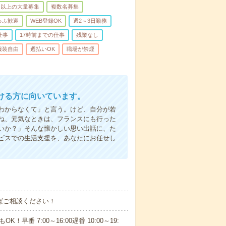
名以上の大量募集
複数名募集
ゅふ歓迎
WEB登録OK
週2～3日勤務
仕事
17時前までの仕事
残業なし
服装自由
週払いOK
職場が禁煙
ける方に向いています。
わからなくて」と言う。けど、自分が若
ね、元気なときは、フランスにも行った
いか？」そんな懐かしい思い出話に、た
ビスでの生活支援を、あなたにお任せし
ればご相談ください！
！早番 7:00～16:00遅番 10:00～19: