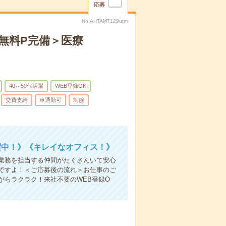
応募
No.AHTAM7129utm
無料P完備＞医療
40～50代活躍
WEB登録OK
交費支給
車通勤可
制服
躍中！》《キレイなオフィス！》
業務を担当する仲間がたくさんいて安心
ですよ！＜ご応募後の流れ＞お仕事のご
がらラクラク！来社不要のWEB登録O