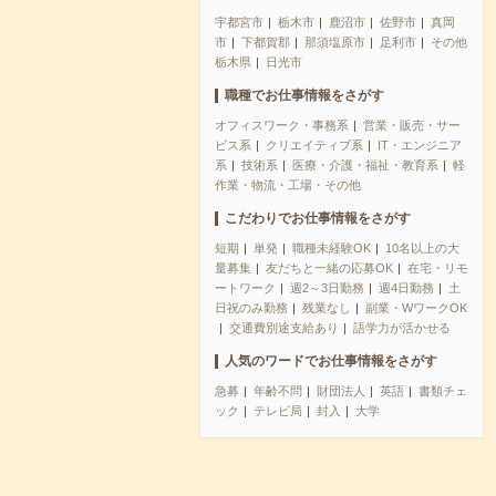
宇都宮市
栃木市
鹿沼市
佐野市
真岡
市
下都賀郡
那須塩原市
足利市
その他
栃木県
日光市
職種でお仕事情報をさがす
オフィスワーク・事務系
営業・販売・サー
ビス系
クリエイティブ系
IT・エンジニア
系
技術系
医療・介護・福祉・教育系
軽
作業・物流・工場・その他
こだわりでお仕事情報をさがす
短期
単発
職種未経験OK
10名以上の大
量募集
友だちと一緒の応募OK
在宅・リモ
ートワーク
週2～3日勤務
週4日勤務
土
日祝のみ勤務
残業なし
副業・WワークOK
交通費別途支給あり
語学力が活かせる
人気のワードでお仕事情報をさがす
急募
年齢不問
財団法人
英語
書類チェ
ック
テレビ局
封入
大学