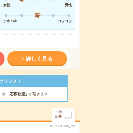
女性
男性
テキパキ
コツコツ
詳しく見る
クリック！
」
や
「応募歓迎」
が届きます！
一括
応募
No.NSGUY06_NM