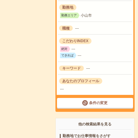
勤務地
小山市
勤務エリア
職種
---
こだわりINDEX
---
絶対
---
できれば
キーワード
---
あなたのプロフィール
---
条件の変更
他の検索結果を見る
勤務地でお仕事情報をさがす