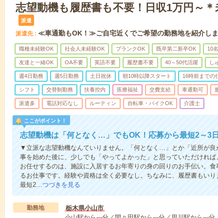
志望動機も履歴書も不要！日収1万円～＊
派遣
≪車通勤もOK！≫ご自宅近くでご希望の勤務地を紹介し
派遣先
職種未経験OK
社会人未経験OK
ブランクOK
既卒第二新卒OK
10
友達と一緒OK
OA不要
英語不要
履歴書不要
40～50代活躍
し
週4日勤務
週5日勤務
土日祝休
朝10時以降スタート
16時前までの
シフト
交替制勤務
扶養控内
医療福祉
交費支給
車通勤可
派遣多
電話対応なし
ルーティン
自転車・バイクOK
介護士
ここがポイント！
志望動機は「何となく…」でもOK！応募から最短2～3
▼立派な志望動機なんていりません。「何となく…」とか「近所が良
事を始めた後に、少しでも「やってよかった」と思っていただければ
お任せするのは、施設に入居するお年寄りの身の回りのお手伝い。食
るお仕事です。経験や資格は全く必要なし。ちなみに、履歴書もいり
最短2…
つづきを見る
勤務地
栃木県小山市
小山駅から---分／間々田駅から---分／思川駅から---分