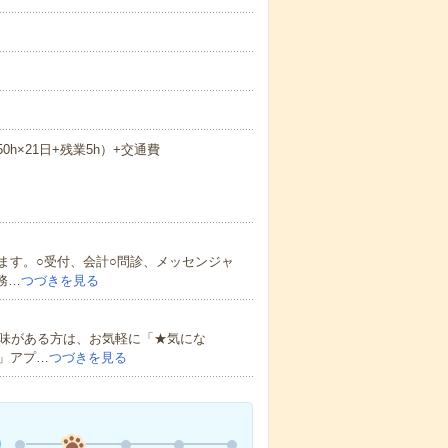
.50h×21日+残業5h）+交通費
ます。○受付、会計○問診、メッセンジャ
務…
つづきを見る
興味がある方は、お気軽に「★気にな
」アプ…
つづきを見る