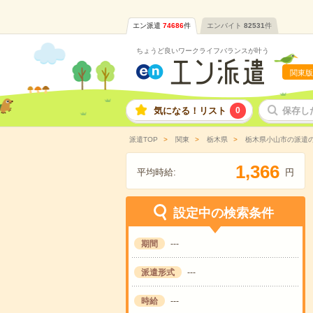
エン派遣
74686
件
エンバイト
82531
件
ちょうど良いワークライフバランスが叶う
関東版
気になる！リスト
0
保存し
派遣TOP
関東
栃木県
栃木県小山市の派遣
,
1
3
6
6
平均時給:
円
設定中の検索条件
期間
---
派遣形式
---
時給
---