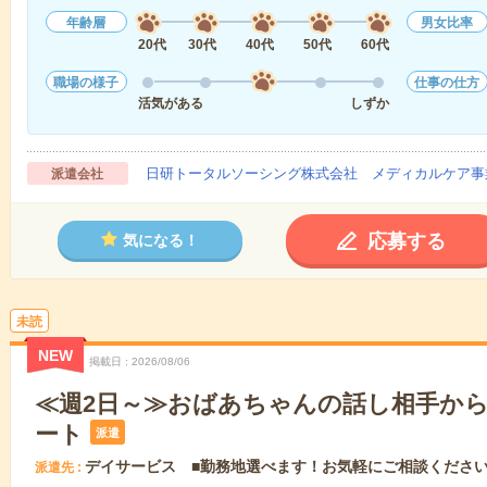
年齢層
男女比率
20代
30代
40代
50代
60代
職場の様子
仕事の仕方
活気がある
しずか
日研トータルソーシング株式会社 メディカルケア事
派遣会社
応募する
気になる！
未読
NEW
掲載日
2026/08/06
≪週2日～≫おばあちゃんの話し相手か
ート
派遣
デイサービス ■勤務地選べます！お気軽にご相談くださ
派遣先