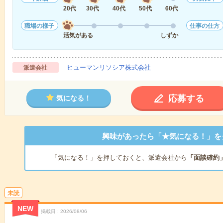
20代
30代
40代
50代
60代
職場の様子
仕事の仕方
活気がある
しずか
ヒューマンリソシア株式会社
派遣会社
応募する
気になる！
興味があったら「★気になる！」を
「気になる！」を押しておくと、派遣会社から
「面談確約
未読
NEW
掲載日
2026/08/06