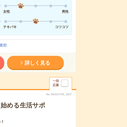
女性
男性
テキパキ
コツコツ
業部
詳しく見る
一括
応募
No.NSGUY06_DDT
ら始める生活サポ
い！