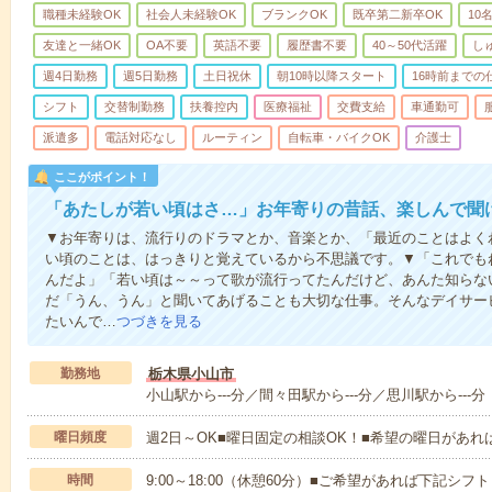
職種未経験OK
社会人未経験OK
ブランクOK
既卒第二新卒OK
10
友達と一緒OK
OA不要
英語不要
履歴書不要
40～50代活躍
し
週4日勤務
週5日勤務
土日祝休
朝10時以降スタート
16時前までの
シフト
交替制勤務
扶養控内
医療福祉
交費支給
車通勤可
派遣多
電話対応なし
ルーティン
自転車・バイクOK
介護士
ここがポイント！
「あたしが若い頃はさ…」お年寄りの昔話、楽しんで聞
▼お年寄りは、流行りのドラマとか、音楽とか、「最近のことはよく
い頃のことは、はっきりと覚えているから不思議です。▼「これでも
んだよ」「若い頃は～～って歌が流行ってたんだけど、あんた知らな
だ「うん、うん」と聞いてあげることも大切な仕事。そんなデイサー
たいんで…
つづきを見る
勤務地
栃木県小山市
小山駅から---分／間々田駅から---分／思川駅から---分
曜日頻度
週2日～OK■曜日固定の相談OK！■希望の曜日があ
時間
9:00～18:00（休憩60分）■ご希望があれば下記シフトもOK