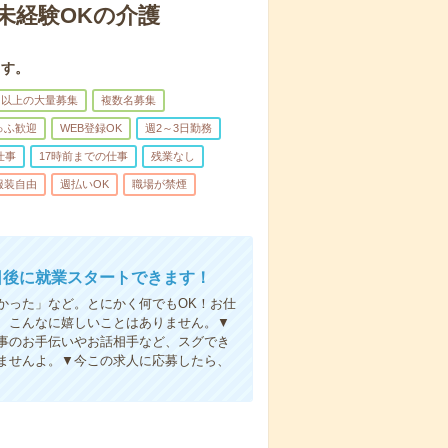
未経験OKの介護
ます。
名以上の大量募集
複数名募集
ゅふ歓迎
WEB登録OK
週2～3日勤務
仕事
17時前までの仕事
残業なし
服装自由
週払いOK
職場が禁煙
日後に就業スタートできます！
かった」など。とにかく何でもOK！お仕
、こんなに嬉しいことはありません。▼
事のお手伝いやお話相手など、スグでき
ませんよ。▼今この求人に応募したら、