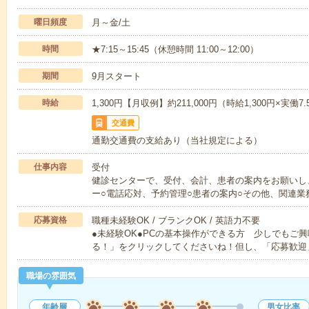
曜日頻度
月～金/土
時間
★7:15～15:45（休憩時間 11:00～12:00）
期間
9月スタート
時給
1,300円【月収例】約211,000円（時給1,300円×実働7
交通費
通勤交通費の支給あり（当社規定による）
仕事内容
受付
健診センターで、受付、会計、患者の案内をお願いし
ー○電話応対、予約管理○患者の案内○その他、関連業
応募資格
職種未経験OK / ブランクOK / 英語力不要
●未経験OK●PCの基本操作ができる方 少しでもご
る！」をクリックしてくださいね！但し、「応募歓迎
職場の雰囲気
年齢層
男女比率