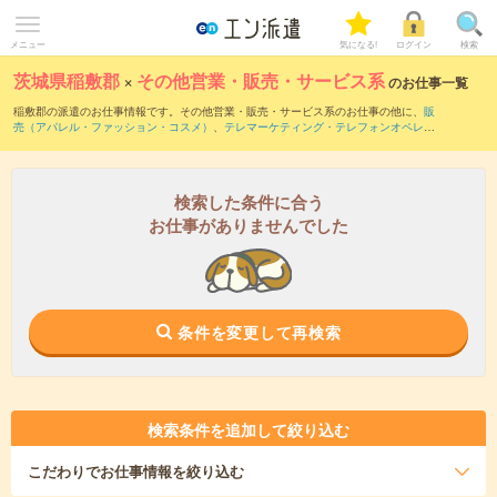
メニュー
気になる!
ログイン
検索
茨城県稲敷郡
×
その他営業・販売・サービス系
のお仕事一覧
稲敷郡の派遣のお仕事情報です。その他営業・販売・サービス系のお仕事の他に、
販
売（アパレル・ファッション・コスメ）
、
テレマーケティング・テレフォンオペレー
ター・コールセンター
、
窓口・ショールーム・カウンター受付
などを取り揃えていま
す。さらに、
短期
・
単発
などの期間や、
職種未経験OK
などのこだわり条件で絞り込ん
でいただけます。
検索した条件に合う
お仕事がありませんでした
条件を変更して再検索
検索条件を追加して絞り込む
こだわり
でお仕事情報を絞り込む