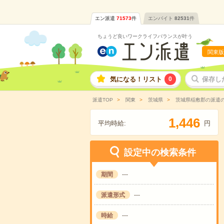
エン派遣
71573
件
エンバイト
82531
件
ちょうど良いワークライフバランスが叶う
関東版
気になる！リスト
0
保存し
派遣TOP
関東
茨城県
茨城県稲敷郡の派遣
,
1
4
4
6
平均時給:
円
設定中の検索条件
期間
---
派遣形式
---
時給
---