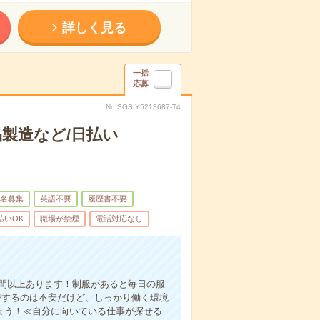
詳しく見る
一括
応募
No.SGSIY5213687-T4
製造など/日払い
名募集
英語不要
履歴書不要
払いOK
職場が禁煙
電話対応なし
時間以上あります！制服があると毎日の服
ジするのは不安だけど、しっかり働く環境
ょう！≪自分に向いている仕事が探せる