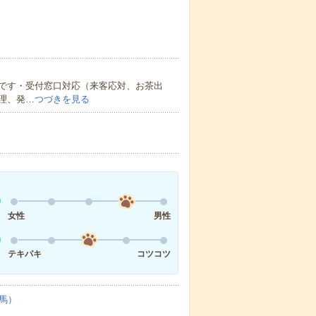
です・受付窓口対応（来客応対、お茶出
理、発…
つづきを見る
女性
男性
テキパキ
コツコツ
馬）