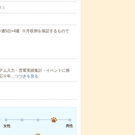
め！）
！
5m×週5日×4週 ※月収例を保証するもので
テム入力・営業実績集計・イベントに係
応※年…
つづきを見る
女性
男性