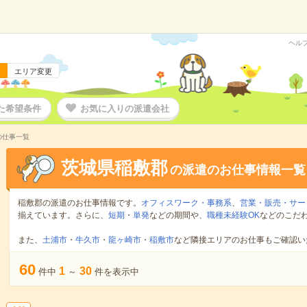
ヘル
エリア変更
た希望条件
お気に入りの派遣会社
の仕事一覧
茨城県稲敷郡
の派遣のお仕事情報一覧
稲敷郡の派遣のお仕事情報です。
オフィスワーク・事務系
、
営業・販売・サー
揃えています。さらに、
短期
・
単発
などの期間や、
職種未経験OK
などのこだ
また、
土浦市
・
牛久市
・
龍ヶ崎市
・
稲敷市
など隣接エリアのお仕事もご確認い
60
1
30
件中
～
件を表示中