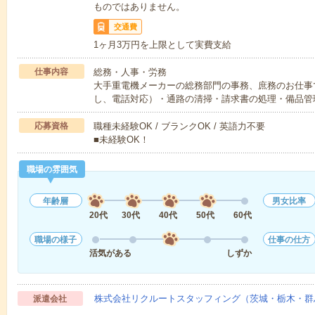
ものではありません。
交通費
1ヶ月3万円を上限として実費支給
仕事内容
総務・人事・労務
大手重電機メーカーの総務部門の事務、庶務のお仕事
し、電話対応）・通路の清掃・請求書の処理・備品管
応募資格
職種未経験OK / ブランクOK / 英語力不要
■未経験OK！
職場の雰囲気
年齢層
男女比率
20代
30代
40代
50代
60代
職場の様子
仕事の仕方
活気がある
しずか
株式会社リクルートスタッフィング（茨城・栃木・群
派遣会社