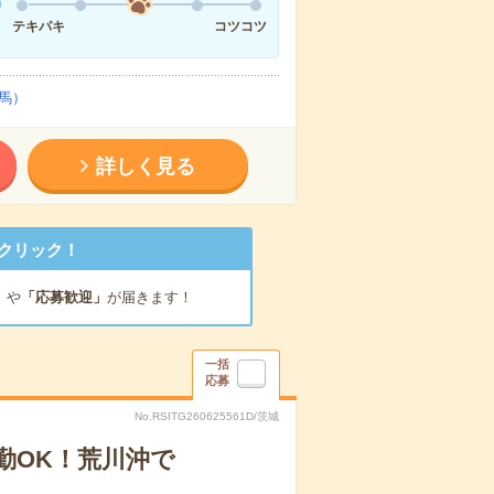
テキパキ
コツコツ
馬）
詳しく見る
クリック！
」
や
「応募歓迎」
が届きます！
一括
応募
No.RSITG260625561D/茨城
勤OK！荒川沖で