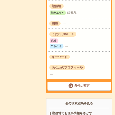
勤務地
稲敷郡
勤務エリア
職種
---
こだわりINDEX
---
絶対
---
できれば
キーワード
---
あなたのプロフィール
---
条件の変更
他の検索結果を見る
勤務地でお仕事情報をさがす