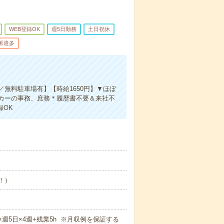
WEB登録OK
週5日勤務
土日祝休
派遣多
／無料駐車場有】【時給1650円】▼ほぼ
カーの事務、庶務＊履歴書不要＆来社不
録OK
め！）
5m×週5日×4週+残業5h ※月収例を保証する