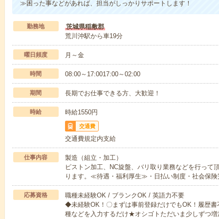
≫困った事などがあれば、担当がしっかりサポートします！
勤務地
茨城県稲敷郡
荒川沖駅から車19分
曜日頻度
月～金
時間
08:00～17:0017:00～02:00
期間
長期でお仕事できる方、大歓迎！
時給
時給1550円
交通費
交通費規定内支給
仕事内容
製造（組立・加工）
ピストン加工、NC旋盤、バリ取り業務などを行って
ります。≪待遇・福利厚生≫・日払い制度・社会保険
応募資格
職種未経験OK / ブランクOK / 英語力不要
◆未経験OK！〇まずは事前登録だけでもOK！履歴
種などを入力するだけ★オシゴトただいま少しずつ増