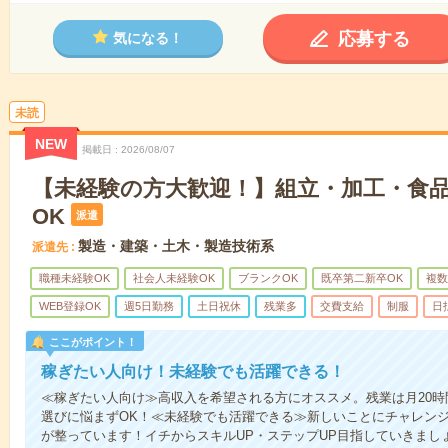
応募する
気になる！
未読
NEW
掲載日
2026/08/07
【未経験の方大歓迎！】組立・加工・食品
OK
派遣
製造・建築・土木・製造技術系
派遣先
職種未経験OK
社会人未経験OK
ブランクOK
既卒第二新卒OK
複数
WEB登録OK
週5日勤務
土日祝休
残業多
交費支給
制服
日
ここがポイント！
稼ぎたい人向け！未経験でも活躍できる！
≪稼ぎたい人向け≫高収入を希望される方にオススメ。残業は月20
選びに悩まずOK！≪未経験でも活躍できる≫新しいことにチャレン
が整っています！イチからスキルUP・ステップUP目指していきまし