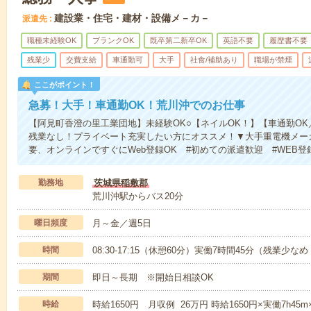
建設業・住宅・建材・設備メ－カ－
派遣先
職種未経験OK
ブランクOK
既卒第二新卒OK
英語不要
履歴書不要
残業少
交費支給
車通勤可
大手
社食/補助あり
職場が禁煙
ここがポイント！
急募！大手！車通勤OK！荒川沖でのお仕事
【阿見町香澄の里工業団地】未経験OK○【ネイルOK！】【車通勤OK
残業なし！プライベート充実したい方にオススメ！▼大手重電機メー
要、オンラインですぐにWeb登録OK #初めての派遣歓迎 #WEB登
勤務地
茨城県稲敷郡
荒川沖駅からバス20分
曜日頻度
月～金／週5日
時間
08:30-17:15（休憩60分）実働7時間45分（残業少な
期間
即日～長期 ※開始日相談OK
時給
時給1650円 月収例 26万円 時給1650円×実働7h4