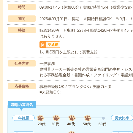
時間
09:00-17:45（休憩60分）実働7時間45分（残業少な
期間
2026年09月01日～長期 ※開始日相談OK ※9月～
時給
時給1420円 月収例 22万円 時給1420円×実働7h4
はありません。
交通費
1ヶ月3万円を上限として実費支給
仕事内容
一般事務
農機具メーカー販売会社の営業企画部門の事務・シス
わる事務処理全般・書類作成・ファイリング・電話対
応募資格
職種未経験OK / ブランクOK / 英語力不要
■未経験OK！
職場の雰囲気
年齢層
男女比率
20代
30代
40代
50代
60代