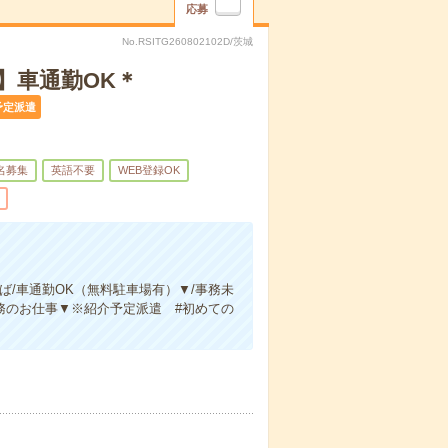
応募
No.RSITG260802102D/茨城
】車通勤OK＊
予定派遣
名募集
英語不要
WEB登録OK
ば/車通勤OK（無料駐車場有）▼/事務未
務のお仕事▼※紹介予定派遣 #初めての