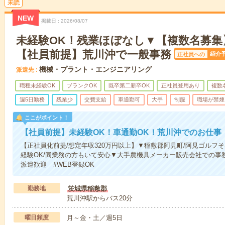
未読
NEW
掲載日
2026/08/07
未経験OK！残業ほぼなし▼【複数名募集
【社員前提】荒川沖で一般事務
紹介
正社員への
機械・プラント・エンジニアリング
派遣先
職種未経験OK
ブランクOK
既卒第二新卒OK
正社員登用あり
複数
週5日勤務
残業少
交費支給
車通勤可
大手
制服
職場が禁煙
ここがポイント！
【社員前提】未経験OK！車通勤OK！荒川沖でのお仕事
【正社員化前提/想定年収320万円以上】▼稲敷郡阿見町/阿見ゴルフそ
経験OK/同業務の方もいて安心▼大手農機具メーカー販売会社での事
派遣歓迎 #WEB登録OK
勤務地
茨城県稲敷郡
荒川沖駅からバス20分
曜日頻度
月～金・土／週5日