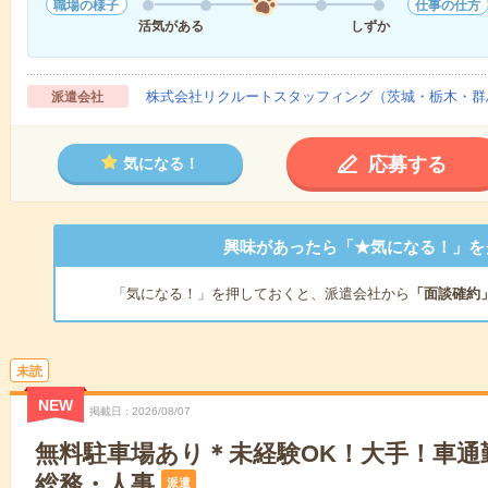
職場の様子
仕事の仕方
活気がある
しずか
株式会社リクルートスタッフィング（茨城・栃木・群
派遣会社
応募する
気になる！
興味があったら「★気になる！」を
「気になる！」を押しておくと、派遣会社から
「面談確約
未読
NEW
掲載日
2026/08/07
無料駐車場あり＊未経験OK！大手！車通
総務・人事
派遣