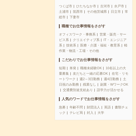
つくば市
ひたちなか市
古河市
水戸市
土浦市
筑西市
その他茨城県
日立市
常
総市
下妻市
職種でお仕事情報をさがす
オフィスワーク・事務系
営業・販売・サー
ビス系
クリエイティブ系
IT・エンジニア
系
技術系
医療・介護・福祉・教育系
軽
作業・物流・工場・その他
こだわりでお仕事情報をさがす
短期
単発
職種未経験OK
10名以上の大
量募集
友だちと一緒の応募OK
在宅・リモ
ートワーク
週2～3日勤務
週4日勤務
土
日祝のみ勤務
残業なし
副業・WワークOK
交通費別途支給あり
語学力が活かせる
人気のワードでお仕事情報をさがす
急募
年齢不問
財団法人
英語
書類チェ
ック
テレビ局
封入
大学