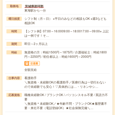
茨城県那珂郡
勤務地
東海駅から---分
シフト制（月～日） ※平日のみなどの相談もOK ※週3なども
曜日頻度
相談OK
【シフト例】07:00～16:0009:00～18:0017:00～09:00※ 上記
時間
は一例です！そ…
即日～2ヶ月以上
期間
無資格の方：時給1500円～1875円 / 介護福祉士：時給1800
時給
円～2250円 / 初任者以上：時給1600円～2000円
交通費
全額支給
看護助手
仕事内容
＼無資格・未経験OKの看護助手／医療行為は一切行わない
ので未経験でも安心！▽具体的には…・リネンやシ…
職種未経験OK / ブランクOK / パソコンスキル不要 / 英語力不
応募資格
要
＼無資格＊未経験OK／★年齢不問・ブランクOK★履歴書不
要・来社不要（電話登録OK）★社会保険完備＼…