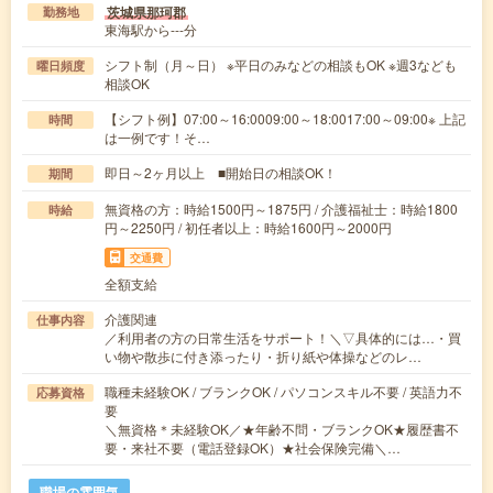
茨城県那珂郡
勤務地
東海駅から---分
シフト制（月～日） ※平日のみなどの相談もOK ※週3なども
曜日頻度
相談OK
【シフト例】07:00～16:0009:00～18:0017:00～09:00※ 上記
時間
は一例です！そ…
即日～2ヶ月以上 ■開始日の相談OK！
期間
無資格の方：時給1500円～1875円 / 介護福祉士：時給1800
時給
円～2250円 / 初任者以上：時給1600円～2000円
交通費
全額支給
介護関連
仕事内容
／利用者の方の日常生活をサポート！＼▽具体的には…・買
い物や散歩に付き添ったり・折り紙や体操などのレ…
職種未経験OK / ブランクOK / パソコンスキル不要 / 英語力不
応募資格
要
＼無資格＊未経験OK／★年齢不問・ブランクOK★履歴書不
要・来社不要（電話登録OK）★社会保険完備＼…
職場の雰囲気