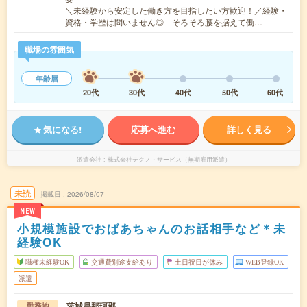
＼未経験から安定した働き方を目指したい方歓迎！／経験・
資格・学歴は問いません◎「そろそろ腰を据えて働…
職場の雰囲気
年齢層
20代
30代
40代
50代
60代
気になる!
応募へ進む
詳しく見る
派遣会社
株式会社テクノ・サービス（無期雇用派遣）
未読
掲載日
2026/08/07
NEW
小規模施設でおばあちゃんのお話相手など＊未
経験OK
職種未経験OK
交通費別途支給あり
土日祝日が休み
WEB登録OK
派遣
茨城県那珂郡
勤務地