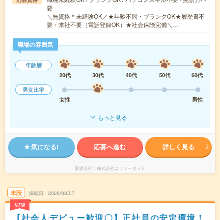
要
＼無資格＊未経験OK／★年齢不問・ブランクOK★履歴書不
要・来社不要（電話登録OK）★社会保険完備＼…
職場の雰囲気
年齢層
20代
30代
40代
50代
60代
男女比率
女性
男性
もっと見る
気になる!
応募へ進む
詳しく見る
派遣会社
株式会社ニッソーネット
未読
掲載日
2026/08/07
NEW
【社会人デビュー歓迎〇】正社員の安定環境！