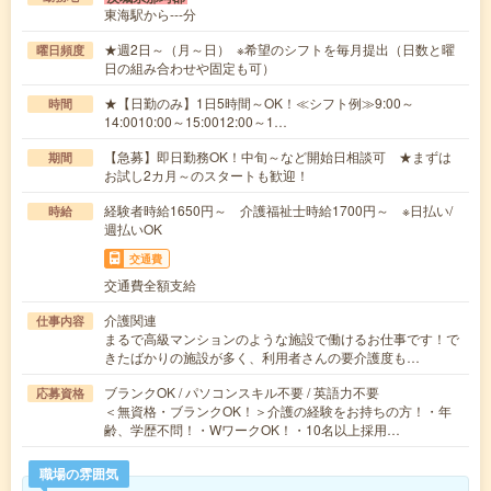
東海駅から---分
★週2日～（月～日） ※希望のシフトを毎月提出（日数と曜
曜日頻度
日の組み合わせや固定も可）
★【日勤のみ】1日5時間～OK！≪シフト例≫9:00～
時間
14:0010:00～15:0012:00～1…
【急募】即日勤務OK！中旬～など開始日相談可 ★まずは
期間
お試し2カ月～のスタートも歓迎！
経験者時給1650円～ 介護福祉士時給1700円～ ※日払い/
時給
週払いOK
交通費
交通費全額支給
介護関連
仕事内容
まるで高級マンションのような施設で働けるお仕事です！で
きたばかりの施設が多く、利用者さんの要介護度も…
ブランクOK / パソコンスキル不要 / 英語力不要
応募資格
＜無資格・ブランクOK！＞介護の経験をお持ちの方！・年
齢、学歴不問！・WワークOK！・10名以上採用…
職場の雰囲気