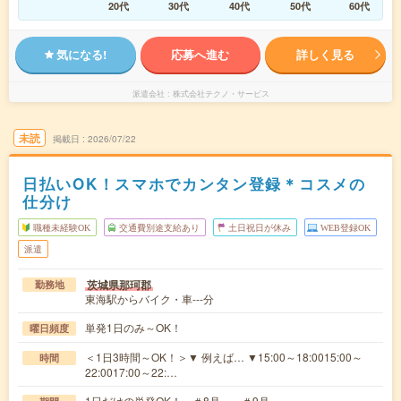
20代
30代
40代
50代
60代
気になる!
応募へ進む
詳しく見る
派遣会社
株式会社テクノ・サービス
未読
掲載日
2026/07/22
日払いOK！スマホでカンタン登録＊コスメの
仕分け
職種未経験OK
交通費別途支給あり
土日祝日が休み
WEB登録OK
派遣
茨城県那珂郡
勤務地
東海駅からバイク・車---分
単発1日のみ～OK！
曜日頻度
＜1日3時間～OK！＞▼ 例えば… ▼15:00～18:0015:00～
時間
22:0017:00～22:…
1日だけの単発OK！ ＃8月～ ＃9月～