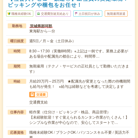
ピッキングや梱包をお任せ！
職種未経験OK
交通費別途支給あり
土日祝日が休み
無期雇用派遣
茨城県那珂郡
勤務地
東海駅から---分
週5日／月～金（土日休み）
曜日頻度
8:30～17:30（実働8時間）※上記は一例です。業務上必要が
時間
ある場合や配属先の都合により、時間帯…
無期雇用（テクノ・サービスの正社員として勤務いただきま
期間
す）
月給20万円～25万円 ★配属先が変更となった際の待機期間
時給
も給与が発生！ ※給与は経験などを考慮して決定します
交通費
交通費支給
軽作業（仕分け・ピッキング・検品、商品管理）
仕事内容
【未経験歓迎！すぐ覚えられるカンタン作業がたくさん！】
シンプルな作業が中心なので、安心してスタートで…
職種未経験OK / ブランクOK / パソコンスキル不要 / 英語力不
応募資格
要