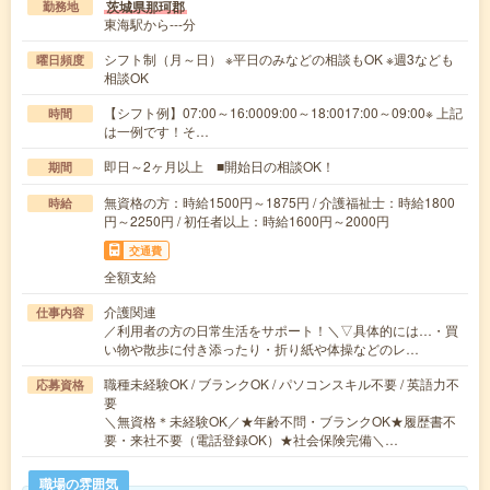
茨城県那珂郡
勤務地
東海駅から---分
シフト制（月～日） ※平日のみなどの相談もOK ※週3なども
曜日頻度
相談OK
【シフト例】07:00～16:0009:00～18:0017:00～09:00※ 上記
時間
は一例です！そ…
即日～2ヶ月以上 ■開始日の相談OK！
期間
無資格の方：時給1500円～1875円 / 介護福祉士：時給1800
時給
円～2250円 / 初任者以上：時給1600円～2000円
交通費
全額支給
介護関連
仕事内容
／利用者の方の日常生活をサポート！＼▽具体的には…・買
い物や散歩に付き添ったり・折り紙や体操などのレ…
職種未経験OK / ブランクOK / パソコンスキル不要 / 英語力不
応募資格
要
＼無資格＊未経験OK／★年齢不問・ブランクOK★履歴書不
要・来社不要（電話登録OK）★社会保険完備＼…
職場の雰囲気