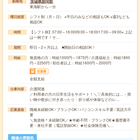
茨城県那珂郡
勤務地
東海駅から---分
シフト制（月～日） ※平日のみなどの相談もOK ※週3なども
曜日頻度
相談OK
【シフト例】07:00～16:0009:00～18:0017:00～09:00※ 上記
時間
は一例です！そ…
即日～2ヶ月以上 ■開始日の相談OK！
期間
無資格の方：時給1500円～1875円 / 介護福祉士：時給1800
時給
円～2250円 / 初任者以上：時給1600円～2000円
交通費
全額支給
介護関連
仕事内容
／利用者の方の日常生活をサポート！＼▽具体的には…・買
い物や散歩に付き添ったり・折り紙や体操などのレ…
職種未経験OK / ブランクOK / パソコンスキル不要 / 英語力不
応募資格
要
＼無資格＊未経験OK／★年齢不問・ブランクOK★履歴書不
要・来社不要（電話登録OK）★社会保険完備＼…
職場の雰囲気