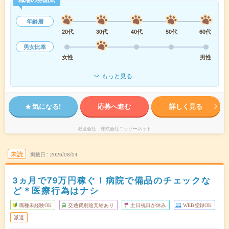
年齢層
20代
30代
40代
50代
60代
男女比率
女性
男性
もっと見る
気になる!
応募へ進む
詳しく見る
派遣会社
株式会社ニッソーネット
未読
掲載日
2026/08/04
3ヵ月で79万円稼ぐ！病院で備品のチェックな
ど＊医療行為はナシ
職種未経験OK
交通費別途支給あり
土日祝日が休み
WEB登録OK
派遣