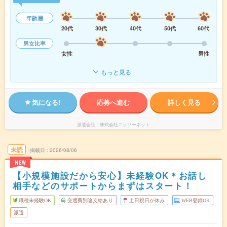
年齢層
20代
30代
40代
50代
60代
男女比率
女性
男性
もっと見る
気になる!
応募へ進む
詳しく見る
派遣会社
株式会社ニッソーネット
未読
掲載日
2026/08/06
NEW
【小規模施設だから安心】未経験OK＊お話し
相手などのサポートからまずはスタート！
職種未経験OK
交通費別途支給あり
土日祝日が休み
WEB登録OK
派遣