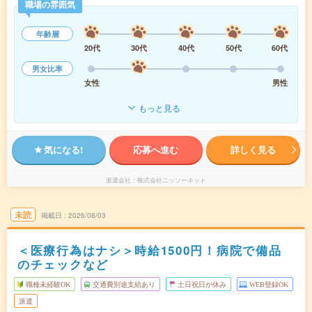
職場の雰囲気
年齢層
20代
30代
40代
50代
60代
男女比率
女性
男性
もっと見る
気になる!
応募へ進む
詳しく見る
派遣会社
株式会社ニッソーネット
未読
掲載日
2026/08/03
＜医療行為はナシ＞時給1500円！病院で備品
のチェックなど
職種未経験OK
交通費別途支給あり
土日祝日が休み
WEB登録OK
派遣