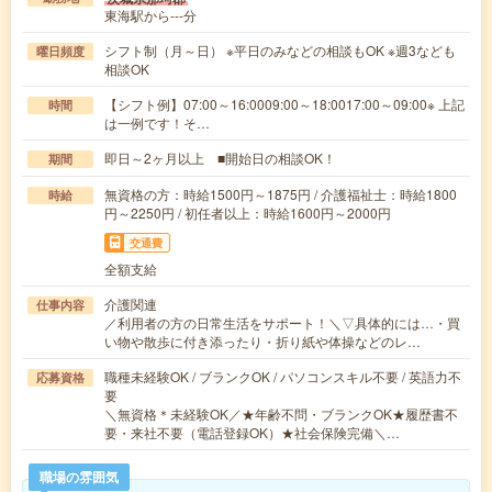
東海駅から---分
シフト制（月～日） ※平日のみなどの相談もOK ※週3なども
曜日頻度
相談OK
【シフト例】07:00～16:0009:00～18:0017:00～09:00※ 上記
時間
は一例です！そ…
即日～2ヶ月以上 ■開始日の相談OK！
期間
無資格の方：時給1500円～1875円 / 介護福祉士：時給1800
時給
円～2250円 / 初任者以上：時給1600円～2000円
交通費
全額支給
介護関連
仕事内容
／利用者の方の日常生活をサポート！＼▽具体的には…・買
い物や散歩に付き添ったり・折り紙や体操などのレ…
職種未経験OK / ブランクOK / パソコンスキル不要 / 英語力不
応募資格
要
＼無資格＊未経験OK／★年齢不問・ブランクOK★履歴書不
要・来社不要（電話登録OK）★社会保険完備＼…
職場の雰囲気