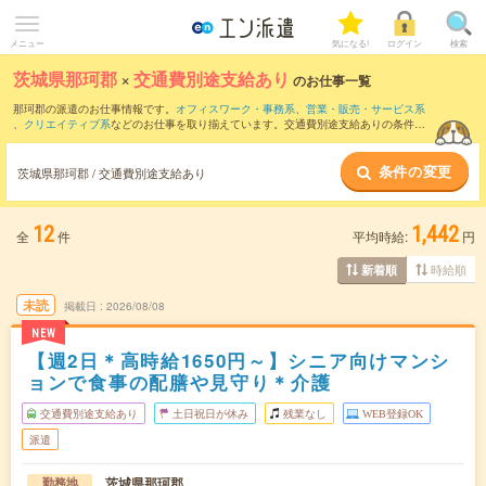
メニュー
気になる!
ログイン
検索
茨城県那珂郡
×
交通費別途支給あり
のお仕事一覧
那珂郡の派遣のお仕事情報です。
オフィスワーク・事務系
、
営業・販売・サービス系
、
クリエイティブ系
などのお仕事を取り揃えています。交通費別途支給ありの条件の
他に、
職種未経験OK
、
友だちと一緒の応募OK
、
残業なし
などのこだわり条件も取り
揃えています。
条件の変更
茨城県那珂郡 / 交通費別途支給あり
12
1,442
全
件
平均時給:
円
時給順
新着順
未読
掲載日
2026/08/08
NEW
【週2日＊高時給1650円～】シニア向けマンシ
ョンで食事の配膳や見守り＊介護
交通費別途支給あり
土日祝日が休み
残業なし
WEB登録OK
派遣
茨城県那珂郡
勤務地