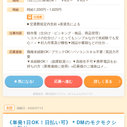
期間
時給1,200円～1,625円
時給
交通費
■ 交通費規定内支給 ※派遣先による
軽作業（仕分け・ピッキング・検品、商品管理）
仕事内容
＼コスメの仕分け／＜とってもシンプルなので未経験でも安
心！＞▼封入作業及び梱包▼雑誌や書籍などの仕分…
職種未経験OK / ブランクOK / パソコンスキル不要 / 英語力不
応募資格
要
▼未経験OK！（副業歓迎☆）▼高校生不可▼携帯電話をお
持ちの方（業務連絡に使用）※応募後のご連絡はメ…
気になる!
応募へ進む
詳しく見る
派遣会社
株式会社バイトレ（キャムコムグループ）
未読
掲載日
2026/07/13
《単発1日OK！日払い可》＊DMのモクモクシ