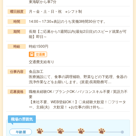
東海駅から車7分
月～金・土・日・祝 ※シフト制
曜日頻度
14:00～17:30※表記のうち実働3時間30分です。
時間
長期【ご応募から1週間以内(最短2日目)のスピード就業が可
期間
能】即日～
時給1500円
時給
交通費
交通費支給有り
食品加工
仕事内容
医療施設にて、食事の調理補助、野菜などの下処理、食器の
洗浄作業などをお願いします。(派遣)長期勤務可…
職種未経験OK / ブランクOK / パソコンスキル不要 / 英語力不
応募資格
要
【来社不要、WEB登録OK！】〇未経験大歓迎！〇フリータ
ー、主婦(夫) 大歓迎！ ※お仕事の掛け持ち…
職場の雰囲気
年齢層