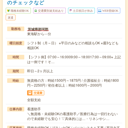
のチェックなど
職種未経験OK
交通費別途支給あり
土日祝日が休み
WEB登録OK
派遣
茨城県那珂郡
勤務地
東海駅から---分
シフト制（月～日） ※平日のみなどの相談もOK ※週3なども
曜日頻度
相談OK
【シフト例】07:00～16:0009:00～18:0017:00～09:00※ 上記
時間
は一例です！そ…
即日～2ヶ月以上
期間
無資格の方：時給1500円～1875円 / 介護福祉士：時給1800
時給
円～2250円 / 初任者以上：時給1600円～2000円
交通費
全額支給
看護助手
仕事内容
＼無資格・未経験OKの看護助手／医療行為は一切行わない
ので未経験でも安心！▽具体的には…・リネンやシ…
職種未経験OK / ブランクOK / パソコンスキル不要 / 英語力不
応募資格