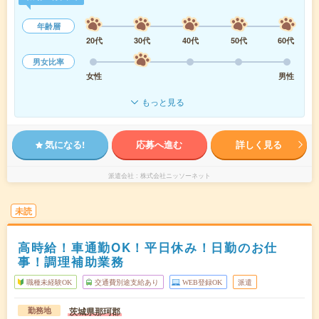
年齢層
20代
30代
40代
50代
60代
男女比率
女性
男性
もっと見る
気になる!
応募へ進む
詳しく見る
派遣会社
株式会社ニッソーネット
未読
高時給！車通勤OK！平日休み！日勤のお仕
事！調理補助業務
職種未経験OK
交通費別途支給あり
WEB登録OK
派遣
茨城県那珂郡
勤務地