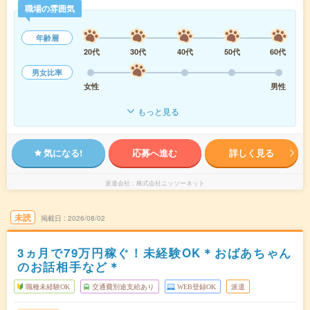
職場の雰囲気
年齢層
20代
30代
40代
50代
60代
男女比率
女性
男性
もっと見る
気になる!
応募へ進む
詳しく見る
派遣会社
株式会社ニッソーネット
未読
掲載日
2026/08/02
3ヵ月で79万円稼ぐ！未経験OK＊おばあちゃん
のお話相手など＊
職種未経験OK
交通費別途支給あり
WEB登録OK
派遣