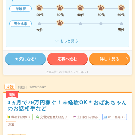
年齢層
20代
30代
40代
50代
60代
男女比率
女性
男性
もっと見る
気になる!
応募へ進む
詳しく見る
派遣会社
株式会社ニッソーネット
未読
掲載日
2026/08/07
NEW
3ヵ月で79万円稼ぐ！未経験OK＊おばあちゃん
のお話相手など
職種未経験OK
交通費別途支給あり
土日祝日が休み
WEB登録OK
派遣