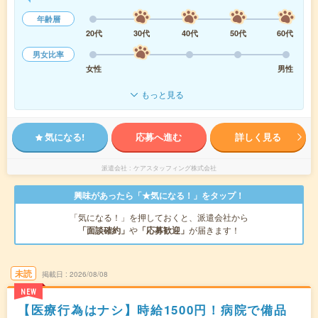
年齢層
20代
30代
40代
50代
60代
男女比率
女性
男性
もっと見る
気になる!
応募へ進む
詳しく見る
派遣会社
ケアスタッフィング株式会社
興味があったら「★気になる！」をタップ！
「気になる！」を押しておくと、派遣会社から
「面談確約」
や
「応募歓迎」
が届きます！
未読
掲載日
2026/08/08
NEW
【医療行為はナシ】時給1500円！病院で備品