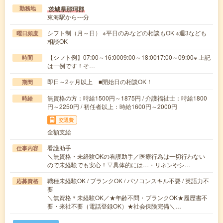
茨城県那珂郡
勤務地
東海駅から---分
シフト制（月～日） ※平日のみなどの相談もOK ※週3なども
曜日頻度
相談OK
【シフト例】07:00～16:0009:00～18:0017:00～09:00※ 上記
時間
は一例です！そ…
即日～2ヶ月以上 ■開始日の相談OK！
期間
無資格の方：時給1500円～1875円 / 介護福祉士：時給1800
時給
円～2250円 / 初任者以上：時給1600円～2000円
交通費
全額支給
看護助手
仕事内容
＼無資格・未経験OKの看護助手／医療行為は一切行わない
ので未経験でも安心！▽具体的には…・リネンやシ…
職種未経験OK / ブランクOK / パソコンスキル不要 / 英語力不
応募資格
要
＼無資格＊未経験OK／★年齢不問・ブランクOK★履歴書不
要・来社不要（電話登録OK）★社会保険完備＼…