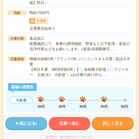
能】即日～
時給1500円
時給
交通費
交通費支給有り
食品加工
仕事内容
医療施設にて、食事の調理補助、野菜などの下処理、食器の
洗浄作業などをお願いします。(派遣)長期勤務可…
職種未経験OK / ブランクOK / パソコンスキル不要 / 英語力不
応募資格
要
【来社不要、WEB登録OK！】〇未経験大歓迎！〇フリータ
ー、主婦(夫) 大歓迎！ ※お仕事の掛け持ち…
職場の雰囲気
年齢層
20代
30代
40代
50代
60代
気になる!
応募へ進む
詳しく見る
派遣会社
株式会社テクノ・サービス