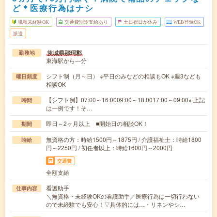
ど＊医療行為はナシ
職種未経験OK
交通費別途支給あり
土日祝日が休み
WEB登録OK
派遣
茨城県那珂郡
勤務地
東海駅から---分
シフト制（月～日） ※平日のみなどの相談もOK ※週3なども
曜日頻度
相談OK
【シフト例】07:00～16:0009:00～18:0017:00～09:00※ 上記
時間
は一例です！そ…
即日～2ヶ月以上 ■開始日の相談OK！
期間
無資格の方：時給1500円～1875円 / 介護福祉士：時給1800
時給
円～2250円 / 初任者以上：時給1600円～2000円
交通費
全額支給
看護助手
仕事内容
＼無資格・未経験OKの看護助手／医療行為は一切行わない
ので未経験でも安心！▽具体的には…・リネンやシ…