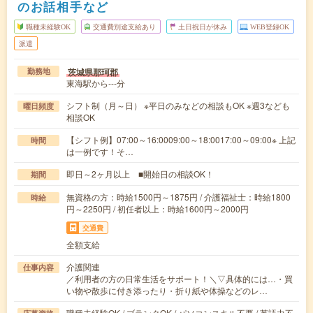
のお話相手など
職種未経験OK
交通費別途支給あり
土日祝日が休み
WEB登録OK
派遣
茨城県那珂郡
勤務地
東海駅から---分
シフト制（月～日） ※平日のみなどの相談もOK ※週3なども
曜日頻度
相談OK
【シフト例】07:00～16:0009:00～18:0017:00～09:00※ 上記
時間
は一例です！そ…
即日～2ヶ月以上 ■開始日の相談OK！
期間
無資格の方：時給1500円～1875円 / 介護福祉士：時給1800
時給
円～2250円 / 初任者以上：時給1600円～2000円
交通費
全額支給
介護関連
仕事内容
／利用者の方の日常生活をサポート！＼▽具体的には…・買
い物や散歩に付き添ったり・折り紙や体操などのレ…
職種未経験OK / ブランクOK / パソコンスキル不要 / 英語力不