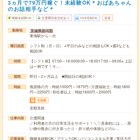
3ヵ月で79万円稼ぐ！未経験OK＊おばあちゃん
のお話相手など＊
職種未経験OK
交通費別途支給あり
WEB登録OK
派遣
茨城県那珂郡
勤務地
東海駅から---分
シフト制（月～日） ※平日のみなどの相談もOK ※週3なども
曜日頻度
相談OK
【シフト例】07:00～16:0009:00～18:0017:00～09:00※ 上記
時間
は一例です！そ…
即日～2ヶ月以上 ■開始日の相談OK！
期間
無資格の方：時給1500円～1875円 / 介護福祉士：時給1800
時給
円～2250円 / 初任者以上：時給1600円～2000円
交通費
全額支給
介護関連
仕事内容
／利用者の方の日常生活をサポート！＼▽具体的には…・買
い物や散歩に付き添ったり・折り紙や体操などのレ…
職種未経験OK / ブランクOK / パソコンスキル不要 / 英語力不
応募資格