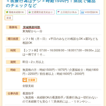
＜医療行為はナシ＞時給1500円！病院で備品
のチェックなど
職種未経験OK
交通費別途支給あり
土日祝日が休み
WEB登録OK
派遣
茨城県那珂郡
勤務地
東海駅から---分
シフト制（月～日） ※平日のみなどの相談もOK ※週3なども
曜日頻度
相談OK
【シフト例】07:00～16:0009:00～18:0017:00～09:00※ 上記
時間
は一例です！そ…
即日～2ヶ月以上
期間
無資格の方：時給1500円～1875円 / 介護福祉士：時給1800
時給
円～2250円 / 初任者以上：時給1600円～2000円
交通費
全額支給
看護助手
仕事内容
＼無資格・未経験OKの看護助手／医療行為は一切行わない
ので未経験でも安心！▽具体的には…・リネンやシ…