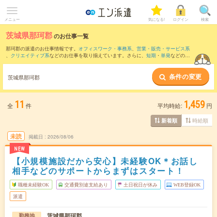
メニュー
気になる!
ログイン
検索
茨城県那珂郡
のお仕事一覧
那珂郡の派遣のお仕事情報です。
オフィスワーク・事務系
、
営業・販売・サービス系
、
クリエイティブ系
などのお仕事を取り揃えています。さらに、
短期
・
単発
などの期
間や、
職種未経験OK
などのこだわり条件で絞り込んでいただけます。
条件の変更
また、
ひたちなか市
・
日立市
・
那珂市
・
常陸太田市
など隣接エリアのお仕事もご確認
茨城県那珂郡
いただけます。
11
1,459
全
件
平均時給:
円
時給順
新着順
未読
掲載日
2026/08/06
NEW
【小規模施設だから安心】未経験OK＊お話し
相手などのサポートからまずはスタート！
職種未経験OK
交通費別途支給あり
土日祝日が休み
WEB登録OK
派遣
茨城県那珂郡
勤務地