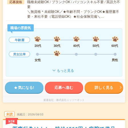
職種未経験OK / ブランクOK / パソコンスキル不要 / 英語力不
応募資格
要
＼無資格＊未経験OK／★年齢不問・ブランクOK★履歴書不
要・来社不要（電話登録OK）★社会保険完備＼…
職場の雰囲気
年齢層
20代
30代
40代
50代
60代
男女比率
女性
男性
もっと見る
気になる!
応募へ進む
詳しく見る
派遣会社
株式会社ニッソーネット
未読
掲載日
2026/08/03
NEW