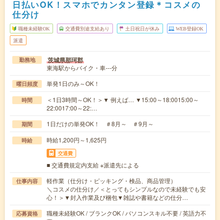
日払いOK！スマホでカンタン登録＊コスメの
仕分け
職種未経験OK
交通費別途支給あり
土日祝日が休み
WEB登録OK
派遣
茨城県那珂郡
勤務地
東海駅からバイク・車---分
単発1日のみ～OK！
曜日頻度
＜1日3時間～OK！＞▼ 例えば… ▼15:00～18:0015:00～
時間
22:0017:00～22:…
1日だけの単発OK！ ＃8月～ ＃9月～
期間
時給1,200円～1,625円
時給
交通費
■ 交通費規定内支給 ※派遣先による
軽作業（仕分け・ピッキング・検品、商品管理）
仕事内容
＼コスメの仕分け／＜とってもシンプルなので未経験でも安
心！＞▼封入作業及び梱包▼雑誌や書籍などの仕分…
職種未経験OK / ブランクOK / パソコンスキル不要 / 英語力不
応募資格