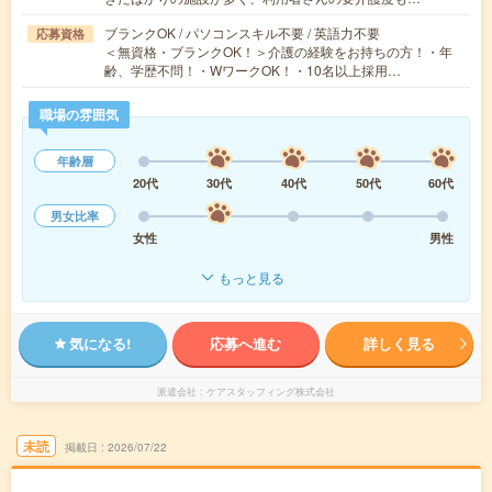
ブランクOK / パソコンスキル不要 / 英語力不要
応募資格
＜無資格・ブランクOK！＞介護の経験をお持ちの方！・年
齢、学歴不問！・WワークOK！・10名以上採用…
職場の雰囲気
年齢層
20代
30代
40代
50代
60代
男女比率
女性
男性
もっと見る
気になる!
応募へ進む
詳しく見る
派遣会社
ケアスタッフィング株式会社
未読
掲載日
2026/07/22