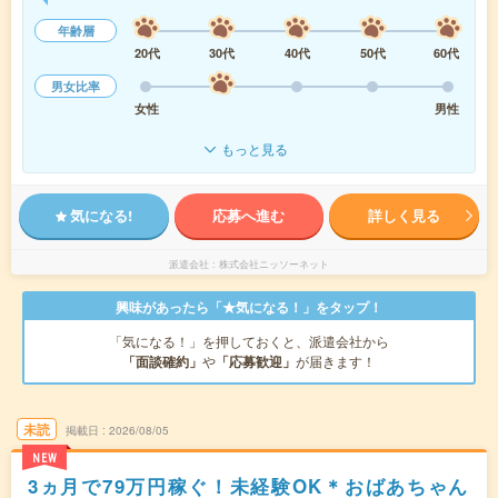
年齢層
20代
30代
40代
50代
60代
男女比率
女性
男性
もっと見る
気になる!
応募へ進む
詳しく見る
派遣会社
株式会社ニッソーネット
興味があったら「★気になる！」をタップ！
「気になる！」を押しておくと、派遣会社から
「面談確約」
や
「応募歓迎」
が届きます！
未読
掲載日
2026/08/05
NEW
3ヵ月で79万円稼ぐ！未経験OK＊おばあちゃん