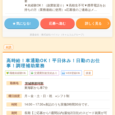
要
▼未経験OK！（副業歓迎☆）▼高校生不可▼携帯電話をお
持ちの方（業務連絡に使用）※応募後のご連絡はメ…
気になる!
応募へ進む
詳しく見る
派遣会社
株式会社バイトレ（キャムコムグループ）
未読
高時給！車通勤OK！平日休み！日勤のお仕
事！調理補助業務
職種未経験OK
交通費別途支給あり
WEB登録OK
派遣
茨城県那珂郡
勤務地
東海駅から車7分
月～金・土・日・祝 ※シフト制
曜日頻度
14:00～17:30※表記のうち実働3時間30分です。
時間
長期【ご応募から1週間以内(最短2日目)のスピード就業が可
期間