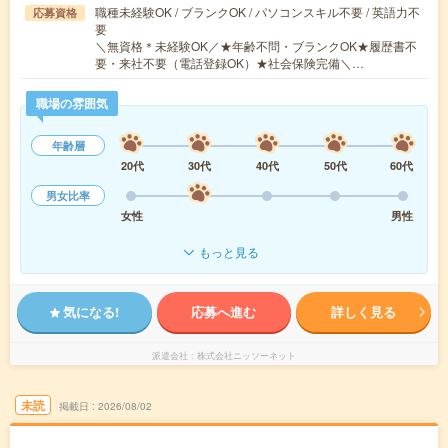
職種未経験OK / ブランクOK / パソコンスキル不要 / 英語力不
応募資格
要
＼無資格＊未経験OK／★年齢不問・ブランクOK★履歴書不
要・来社不要（電話登録OK）★社会保険完備＼…
職場の雰囲気
年齢層
20代
30代
40代
50代
60代
男女比率
女性
男性
もっと見る
気になる!
応募へ進む
詳しく見る
派遣会社
株式会社ニッソーネット
未読
掲載日
2026/08/02