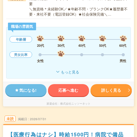
要
＼無資格＊未経験OK／★年齢不問・ブランクOK★履歴書不
要・来社不要（電話登録OK）★社会保険完備＼…
職場の雰囲気
年齢層
20代
30代
40代
50代
60代
男女比率
女性
男性
もっと見る
気になる!
応募へ進む
詳しく見る
派遣会社
株式会社ニッソーネット
未読
掲載日
2026/07/31
【医療行為はナシ】時給1500円！病院で備品