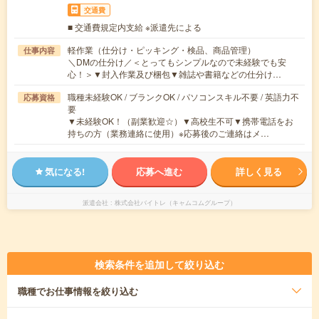
交通費
■ 交通費規定内支給 ※派遣先による
軽作業（仕分け・ピッキング・検品、商品管理）
仕事内容
＼DMの仕分け／＜とってもシンプルなので未経験でも安
心！＞▼封入作業及び梱包▼雑誌や書籍などの仕分け…
職種未経験OK / ブランクOK / パソコンスキル不要 / 英語力不
応募資格
要
▼未経験OK！（副業歓迎☆）▼高校生不可▼携帯電話をお
持ちの方（業務連絡に使用）※応募後のご連絡はメ…
気になる!
応募へ進む
詳しく見る
派遣会社
株式会社バイトレ（キャムコムグループ）
検索条件を追加して絞り込む
職種
でお仕事情報を絞り込む