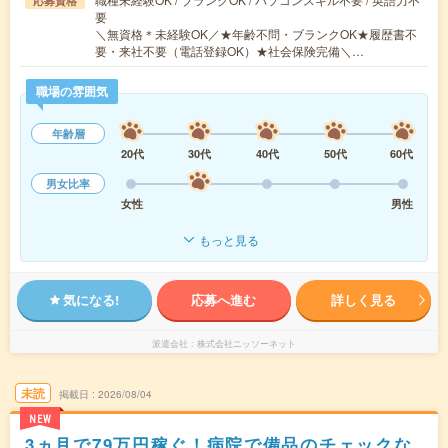
応募資格
要
＼無資格＊未経験OK／★年齢不問・ブランクOK★履歴書不
要・来社不要（電話登録OK）★社会保険完備＼…
職場の雰囲気
年齢層
20代
30代
40代
50代
60代
男女比率
女性
男性
もっと見る
気になる!
応募へ進む
詳しく見る
派遣会社
株式会社ニッソーネット
未読
掲載日
2026/08/04
NEW
3ヵ月で79万円稼ぐ！病院で備品のチェックな