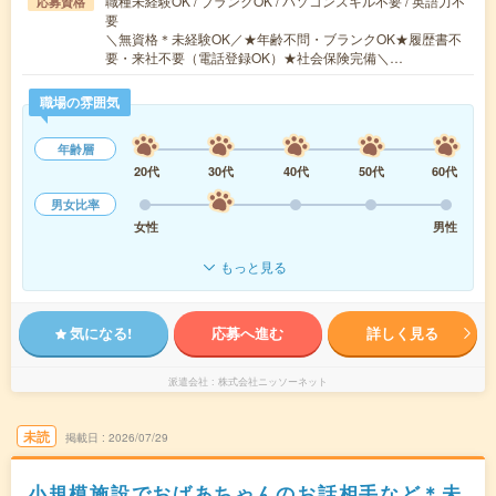
職種未経験OK / ブランクOK / パソコンスキル不要 / 英語力不
応募資格
要
＼無資格＊未経験OK／★年齢不問・ブランクOK★履歴書不
要・来社不要（電話登録OK）★社会保険完備＼…
職場の雰囲気
年齢層
20代
30代
40代
50代
60代
男女比率
女性
男性
もっと見る
気になる!
応募へ進む
詳しく見る
派遣会社
株式会社ニッソーネット
未読
掲載日
2026/07/29
小規模施設でおばあちゃんのお話相手など＊未