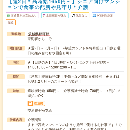
【週2日＊高時給1650円～】シニア向けマンシ
ョンで食事の配膳や見守り＊介護
交通費別途支給あり
土日祝日が休み
残業なし
WEB登録OK
派遣
茨城県那珂郡
勤務地
東海駅から---分
★週2日～（月～日） ※希望のシフトを毎月提出（日数と曜
曜日頻度
日の組み合わせや固定も可）
★【日勤のみ】1日5時間～OK！≪シフト例≫9:00～
時間
14:0010:00～15:0012:00～1…
【急募】即日勤務OK！中旬～など開始日相談可 ★まずは
期間
お試し2カ月～のスタートも歓迎！
経験者時給1650円～ 介護福祉士時給1700円～ ※日払い/
時給
週払いOK
交通費
交通費全額支給
介護関連
仕事内容
まるで高級マンションのような施設で働けるお仕事です！で
きたばかりの施設が多く、利用者さんの要介護度も…