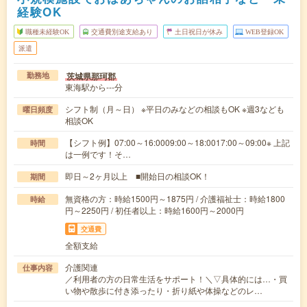
経験OK
職種未経験OK
交通費別途支給あり
土日祝日が休み
WEB登録OK
派遣
茨城県那珂郡
勤務地
東海駅から---分
シフト制（月～日） ※平日のみなどの相談もOK ※週3なども
曜日頻度
相談OK
【シフト例】07:00～16:0009:00～18:0017:00～09:00※ 上記
時間
は一例です！そ…
即日～2ヶ月以上 ■開始日の相談OK！
期間
無資格の方：時給1500円～1875円 / 介護福祉士：時給1800
時給
円～2250円 / 初任者以上：時給1600円～2000円
交通費
全額支給
介護関連
仕事内容
／利用者の方の日常生活をサポート！＼▽具体的には…・買
い物や散歩に付き添ったり・折り紙や体操などのレ…