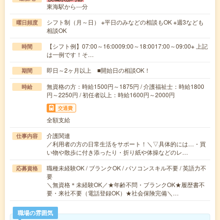
東海駅から---分
シフト制（月～日） ※平日のみなどの相談もOK ※週3なども
曜日頻度
相談OK
【シフト例】07:00～16:0009:00～18:0017:00～09:00※ 上記
時間
は一例です！そ…
即日～2ヶ月以上 ■開始日の相談OK！
期間
無資格の方：時給1500円～1875円 / 介護福祉士：時給1800
時給
円～2250円 / 初任者以上：時給1600円～2000円
交通費
全額支給
介護関連
仕事内容
／利用者の方の日常生活をサポート！＼▽具体的には…・買
い物や散歩に付き添ったり・折り紙や体操などのレ…
職種未経験OK / ブランクOK / パソコンスキル不要 / 英語力不
応募資格
要
＼無資格＊未経験OK／★年齢不問・ブランクOK★履歴書不
要・来社不要（電話登録OK）★社会保険完備＼…
職場の雰囲気