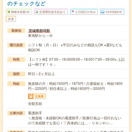
のチェックなど
職種未経験OK
交通費別途支給あり
土日祝日が休み
WEB登録OK
派遣
茨城県那珂郡
勤務地
東海駅から---分
シフト制（月～日） ※平日のみなどの相談もOK ※週3なども
曜日頻度
相談OK
【シフト例】07:00～16:0009:00～18:0017:00～09:00※ 上記
時間
は一例です！そ…
即日～2ヶ月以上
期間
無資格の方：時給1500円～1875円 / 介護福祉士：時給1800
時給
円～2250円 / 初任者以上：時給1600円～2000円
交通費
全額支給
看護助手
仕事内容
＼無資格・未経験OKの看護助手／医療行為は一切行わない
ので未経験でも安心！▽具体的には…・リネンやシ…