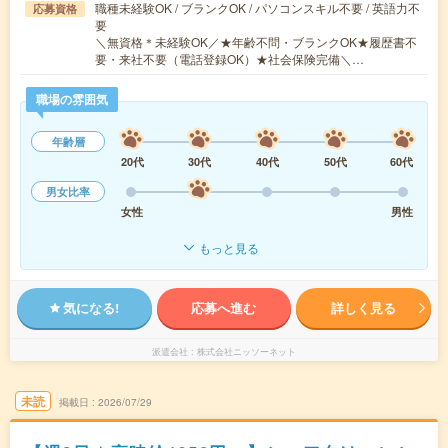
職種未経験OK / ブランクOK / パソコンスキル不要 / 英語力不
応募資格
要
＼無資格＊未経験OK／★年齢不問・ブランクOK★履歴書不
要・来社不要（電話登録OK）★社会保険完備＼…
職場の雰囲気
年齢層
20代
30代
40代
50代
60代
男女比率
女性
男性
もっと見る
気になる!
応募へ進む
詳しく見る
派遣会社
株式会社ニッソーネット
未読
掲載日
2026/07/29