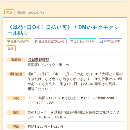
未読
掲載日
2026/07/13
《単発1日OK！日払い可》＊DMのモクモクシ
ール貼り
職種未経験OK
交通費別途支給あり
土日祝日が休み
WEB登録OK
派遣
茨城県那珂郡
勤務地
東海駅からバイク・車---分
週0日～/月1日～OK！ （月～日のあいだ） ★「火曜と木曜の
曜日頻度
午後だけ」など色々な働き方ができます！ ★お仕事ゼロの週
があっても大丈夫。 働きたい日、お休みの希望はお気軽にご
相談ください！
＜1日3時間～OK！＞▼ 例えば… ▼15:00～18:0015:00～
時間
22:0017:00～22:…
単発1日～！ ★勤務開始日や期間はお気軽にご相談くださ
期間
い！ ＃8月～ ＃9月～
時給1,200円～1,625円
時給