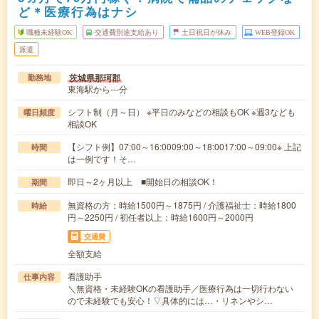
ど＊医療行為はナシ
職種未経験OK
交通費別途支給あり
土日祝日が休み
WEB登録OK
派遣
茨城県那珂郡
勤務地
東海駅から---分
シフト制（月～日） ※平日のみなどの相談もOK ※週3なども
曜日頻度
相談OK
【シフト例】07:00～16:0009:00～18:0017:00～09:00※ 上記
時間
は一例です！そ…
即日～2ヶ月以上 ■開始日の相談OK！
期間
無資格の方：時給1500円～1875円 / 介護福祉士：時給1800
時給
円～2250円 / 初任者以上：時給1600円～2000円
交通費
全額支給
看護助手
仕事内容
＼無資格・未経験OKの看護助手／医療行為は一切行わない
ので未経験でも安心！▽具体的には…・リネンやシ…