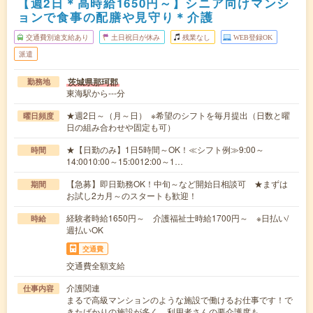
【週2日＊高時給1650円～】シニア向けマンシ
ョンで食事の配膳や見守り＊介護
交通費別途支給あり
土日祝日が休み
残業なし
WEB登録OK
派遣
茨城県那珂郡
勤務地
東海駅から---分
★週2日～（月～日） ※希望のシフトを毎月提出（日数と曜
曜日頻度
日の組み合わせや固定も可）
★【日勤のみ】1日5時間～OK！≪シフト例≫9:00～
時間
14:0010:00～15:0012:00～1…
【急募】即日勤務OK！中旬～など開始日相談可 ★まずは
期間
お試し2カ月～のスタートも歓迎！
経験者時給1650円～ 介護福祉士時給1700円～ ※日払い/
時給
週払いOK
交通費
交通費全額支給
介護関連
仕事内容
まるで高級マンションのような施設で働けるお仕事です！で
きたばかりの施設が多く、利用者さんの要介護度も…