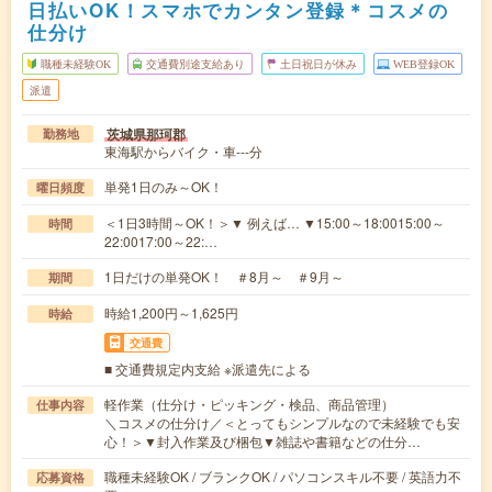
日払いOK！スマホでカンタン登録＊コスメの
仕分け
職種未経験OK
交通費別途支給あり
土日祝日が休み
WEB登録OK
派遣
茨城県那珂郡
勤務地
東海駅からバイク・車---分
単発1日のみ～OK！
曜日頻度
＜1日3時間～OK！＞▼ 例えば… ▼15:00～18:0015:00～
時間
22:0017:00～22:…
1日だけの単発OK！ ＃8月～ ＃9月～
期間
時給1,200円～1,625円
時給
交通費
■ 交通費規定内支給 ※派遣先による
軽作業（仕分け・ピッキング・検品、商品管理）
仕事内容
＼コスメの仕分け／＜とってもシンプルなので未経験でも安
心！＞▼封入作業及び梱包▼雑誌や書籍などの仕分…
職種未経験OK / ブランクOK / パソコンスキル不要 / 英語力不
応募資格