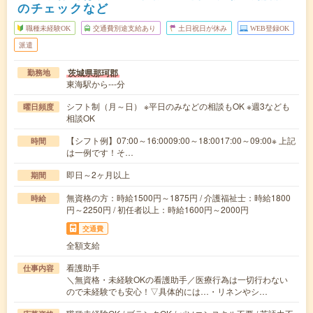
のチェックなど
職種未経験OK
交通費別途支給あり
土日祝日が休み
WEB登録OK
派遣
茨城県那珂郡
勤務地
東海駅から---分
シフト制（月～日） ※平日のみなどの相談もOK ※週3なども
曜日頻度
相談OK
【シフト例】07:00～16:0009:00～18:0017:00～09:00※ 上記
時間
は一例です！そ…
即日～2ヶ月以上
期間
無資格の方：時給1500円～1875円 / 介護福祉士：時給1800
時給
円～2250円 / 初任者以上：時給1600円～2000円
交通費
全額支給
看護助手
仕事内容
＼無資格・未経験OKの看護助手／医療行為は一切行わない
ので未経験でも安心！▽具体的には…・リネンやシ…