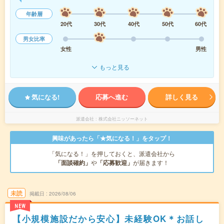
年齢層
20代
30代
40代
50代
60代
男女比率
女性
男性
もっと見る
気になる!
応募へ進む
詳しく見る
派遣会社
株式会社ニッソーネット
興味があったら「★気になる！」をタップ！
「気になる！」を押しておくと、派遣会社から
「面談確約」
や
「応募歓迎」
が届きます！
未読
掲載日
2026/08/06
NEW
【小規模施設だから安心】未経験OK＊お話し