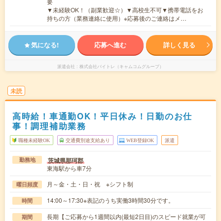
要
▼未経験OK！（副業歓迎☆）▼高校生不可▼携帯電話をお
持ちの方（業務連絡に使用）※応募後のご連絡はメ…
気になる!
応募へ進む
詳しく見る
派遣会社
株式会社バイトレ（キャムコムグループ）
未読
高時給！車通勤OK！平日休み！日勤のお仕
事！調理補助業務
職種未経験OK
交通費別途支給あり
WEB登録OK
派遣
茨城県那珂郡
勤務地
東海駅から車7分
月～金・土・日・祝 ※シフト制
曜日頻度
14:00～17:30※表記のうち実働3時間30分です。
時間
長期【ご応募から1週間以内(最短2日目)のスピード就業が可
期間