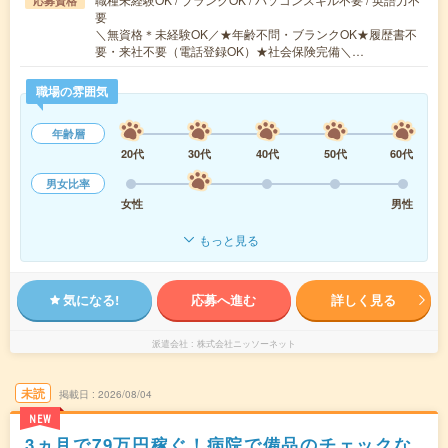
応募資格
要
＼無資格＊未経験OK／★年齢不問・ブランクOK★履歴書不
要・来社不要（電話登録OK）★社会保険完備＼…
職場の雰囲気
年齢層
20代
30代
40代
50代
60代
男女比率
女性
男性
もっと見る
気になる!
応募へ進む
詳しく見る
派遣会社
株式会社ニッソーネット
未読
掲載日
2026/08/04
NEW
3ヵ月で79万円稼ぐ！病院で備品のチェックな