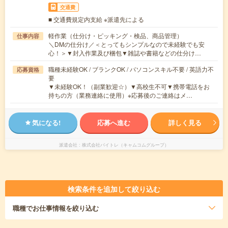
交通費
■ 交通費規定内支給 ※派遣先による
軽作業（仕分け・ピッキング・検品、商品管理）
仕事内容
＼DMの仕分け／＜とってもシンプルなので未経験でも安
心！＞▼封入作業及び梱包▼雑誌や書籍などの仕分け…
職種未経験OK / ブランクOK / パソコンスキル不要 / 英語力不
応募資格
要
▼未経験OK！（副業歓迎☆）▼高校生不可▼携帯電話をお
持ちの方（業務連絡に使用）※応募後のご連絡はメ…
気になる!
応募へ進む
詳しく見る
派遣会社
株式会社バイトレ（キャムコムグループ）
検索条件を追加して絞り込む
職種
でお仕事情報を絞り込む