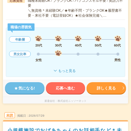
職種未経験OK / ブランクOK / パソコンスキル不要 / 英語力不
応募資格
要
＼無資格＊未経験OK／★年齢不問・ブランクOK★履歴書不
要・来社不要（電話登録OK）★社会保険完備＼…
職場の雰囲気
年齢層
20代
30代
40代
50代
60代
男女比率
女性
男性
もっと見る
気になる!
応募へ進む
詳しく見る
派遣会社
株式会社ニッソーネット
未読
掲載日
2026/07/29
小規模施設でおばあちゃんのお話相手など＊未