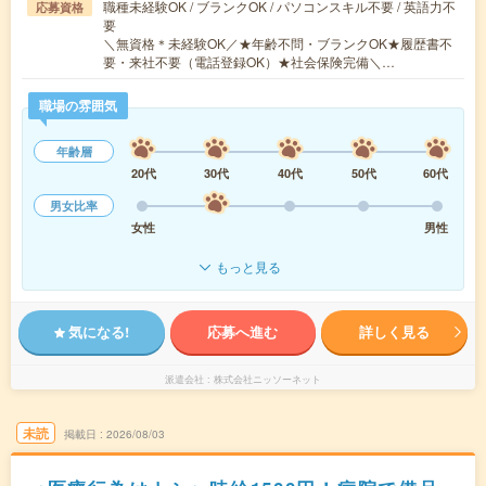
職種未経験OK / ブランクOK / パソコンスキル不要 / 英語力不
応募資格
要
＼無資格＊未経験OK／★年齢不問・ブランクOK★履歴書不
要・来社不要（電話登録OK）★社会保険完備＼…
職場の雰囲気
年齢層
20代
30代
40代
50代
60代
男女比率
女性
男性
もっと見る
気になる!
応募へ進む
詳しく見る
派遣会社
株式会社ニッソーネット
未読
掲載日
2026/08/03