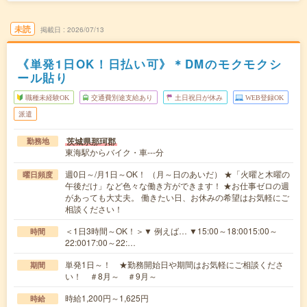
未読
掲載日
2026/07/13
《単発1日OK！日払い可》＊DMのモクモクシ
ール貼り
職種未経験OK
交通費別途支給あり
土日祝日が休み
WEB登録OK
派遣
茨城県那珂郡
勤務地
東海駅からバイク・車---分
週0日～/月1日～OK！ （月～日のあいだ） ★「火曜と木曜の
曜日頻度
午後だけ」など色々な働き方ができます！ ★お仕事ゼロの週
があっても大丈夫。 働きたい日、お休みの希望はお気軽にご
相談ください！
＜1日3時間～OK！＞▼ 例えば… ▼15:00～18:0015:00～
時間
22:0017:00～22:…
単発1日～！ ★勤務開始日や期間はお気軽にご相談くださ
期間
い！ ＃8月～ ＃9月～
時給1,200円～1,625円
時給