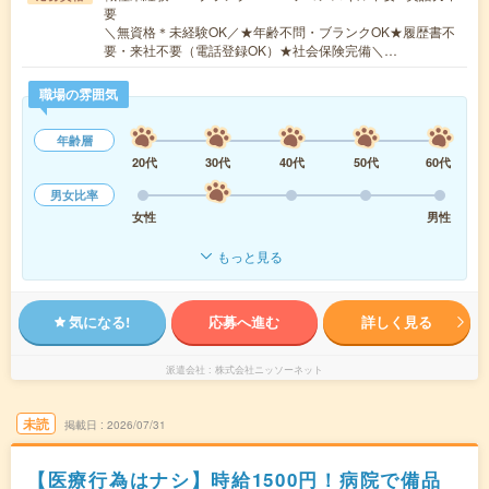
要
＼無資格＊未経験OK／★年齢不問・ブランクOK★履歴書不
要・来社不要（電話登録OK）★社会保険完備＼…
職場の雰囲気
年齢層
20代
30代
40代
50代
60代
男女比率
女性
男性
もっと見る
気になる!
応募へ進む
詳しく見る
派遣会社
株式会社ニッソーネット
未読
掲載日
2026/07/31
【医療行為はナシ】時給1500円！病院で備品