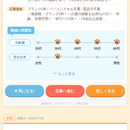
ブランクOK / パソコンスキル不要 / 英語力不要
応募資格
＜無資格・ブランクOK！＞介護の経験をお持ちの方！・年
齢、学歴不問！・WワークOK！・10名以上採用…
職場の雰囲気
年齢層
20代
30代
40代
50代
60代
男女比率
女性
男性
もっと見る
気になる!
応募へ進む
詳しく見る
派遣会社
ケアスタッフィング株式会社
未読
掲載日
2026/07/22