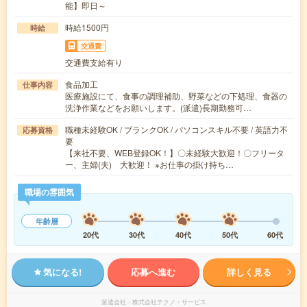
能】即日～
時給1500円
時給
交通費
交通費支給有り
食品加工
仕事内容
医療施設にて、食事の調理補助、野菜などの下処理、食器の
洗浄作業などをお願いします。(派遣)長期勤務可…
職種未経験OK / ブランクOK / パソコンスキル不要 / 英語力不
応募資格
要
【来社不要、WEB登録OK！】〇未経験大歓迎！〇フリータ
ー、主婦(夫) 大歓迎！ ※お仕事の掛け持ち…
職場の雰囲気
年齢層
20代
30代
40代
50代
60代
気になる!
応募へ進む
詳しく見る
派遣会社
株式会社テクノ・サービス