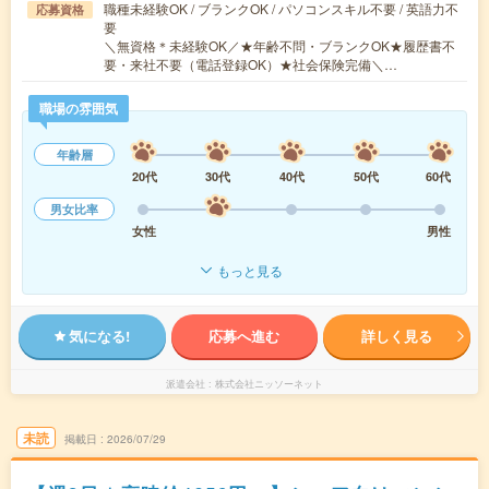
職種未経験OK / ブランクOK / パソコンスキル不要 / 英語力不
応募資格
要
＼無資格＊未経験OK／★年齢不問・ブランクOK★履歴書不
要・来社不要（電話登録OK）★社会保険完備＼…
職場の雰囲気
年齢層
20代
30代
40代
50代
60代
男女比率
女性
男性
もっと見る
気になる!
応募へ進む
詳しく見る
派遣会社
株式会社ニッソーネット
未読
掲載日
2026/07/29