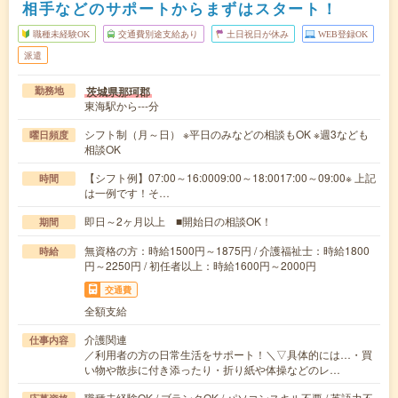
相手などのサポートからまずはスタート！
職種未経験OK
交通費別途支給あり
土日祝日が休み
WEB登録OK
派遣
茨城県那珂郡
勤務地
東海駅から---分
シフト制（月～日） ※平日のみなどの相談もOK ※週3なども
曜日頻度
相談OK
【シフト例】07:00～16:0009:00～18:0017:00～09:00※ 上記
時間
は一例です！そ…
即日～2ヶ月以上 ■開始日の相談OK！
期間
無資格の方：時給1500円～1875円 / 介護福祉士：時給1800
時給
円～2250円 / 初任者以上：時給1600円～2000円
交通費
全額支給
介護関連
仕事内容
／利用者の方の日常生活をサポート！＼▽具体的には…・買
い物や散歩に付き添ったり・折り紙や体操などのレ…
職種未経験OK / ブランクOK / パソコンスキル不要 / 英語力不