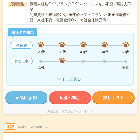
職種未経験OK / ブランクOK / パソコンスキル不要 / 英語力不
応募資格
要
＼無資格＊未経験OK／★年齢不問・ブランクOK★履歴書不
要・来社不要（電話登録OK）★社会保険完備＼…
職場の雰囲気
年齢層
20代
30代
40代
50代
60代
男女比率
女性
男性
もっと見る
気になる!
応募へ進む
詳しく見る
派遣会社
株式会社ニッソーネット
未読
掲載日
2026/08/02