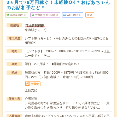
3ヵ月で79万円稼ぐ！未経験OK＊おばあちゃん
のお話相手など＊
職種未経験OK
交通費別途支給あり
WEB登録OK
派遣
茨城県那珂郡
勤務地
東海駅から---分
シフト制（月～日） ※平日のみなどの相談もOK ※週3なども
曜日頻度
相談OK
【シフト例】07:00～16:0009:00～18:0017:00～09:00※ 上記
時間
は一例です！そ…
即日～2ヶ月以上 ■開始日の相談OK！
期間
無資格の方：時給1500円～1875円 / 介護福祉士：時給1800
時給
円～2250円 / 初任者以上：時給1600円～2000円
交通費
全額支給
介護関連
仕事内容
／利用者の方の日常生活をサポート！＼▽具体的には…・買
い物や散歩に付き添ったり・折り紙や体操などのレ…
職種未経験OK / ブランクOK / パソコンスキル不要 / 英語力不
応募資格