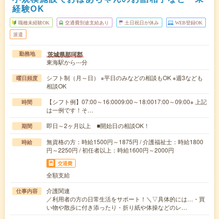
経験OK
職種未経験OK
交通費別途支給あり
土日祝日が休み
WEB登録OK
派遣
茨城県那珂郡
勤務地
東海駅から---分
シフト制（月～日） ※平日のみなどの相談もOK ※週3なども
曜日頻度
相談OK
【シフト例】07:00～16:0009:00～18:0017:00～09:00※ 上記
時間
は一例です！そ…
即日～2ヶ月以上 ■開始日の相談OK！
期間
無資格の方：時給1500円～1875円 / 介護福祉士：時給1800
時給
円～2250円 / 初任者以上：時給1600円～2000円
交通費
全額支給
介護関連
仕事内容
／利用者の方の日常生活をサポート！＼▽具体的には…・買
い物や散歩に付き添ったり・折り紙や体操などのレ…