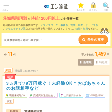
メニュー
気になる!
ログイン
検索
茨城県那珂郡
×
時給1200円以上
のお仕事一覧
那珂郡の派遣のお仕事情報です。
オフィスワーク・事務系
、
営業・販売・サービス系
、
クリエイティブ系
などのお仕事を取り揃えています。さらに、
短期
・
単発
などの期
間や、
職種未経験OK
などのこだわり条件で絞り込んでいただけます。
条件の変更
茨城県那珂郡 / 時給1200円以上
11
1,459
全
件
平均時給:
円
時給順
新着順
未読
掲載日
2026/08/07
NEW
3ヵ月で79万円稼ぐ！未経験OK＊おばあちゃん
のお話相手など
職種未経験OK
交通費別途支給あり
土日祝日が休み
WEB登録OK
派遣
茨城県那珂郡
勤務地