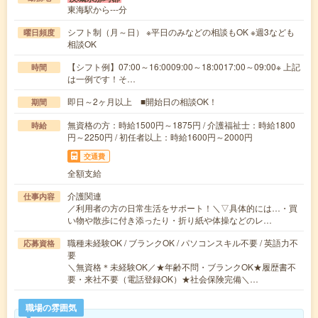
東海駅から---分
シフト制（月～日） ※平日のみなどの相談もOK ※週3なども
曜日頻度
相談OK
【シフト例】07:00～16:0009:00～18:0017:00～09:00※ 上記
時間
は一例です！そ…
即日～2ヶ月以上 ■開始日の相談OK！
期間
無資格の方：時給1500円～1875円 / 介護福祉士：時給1800
時給
円～2250円 / 初任者以上：時給1600円～2000円
交通費
全額支給
介護関連
仕事内容
／利用者の方の日常生活をサポート！＼▽具体的には…・買
い物や散歩に付き添ったり・折り紙や体操などのレ…
職種未経験OK / ブランクOK / パソコンスキル不要 / 英語力不
応募資格
要
＼無資格＊未経験OK／★年齢不問・ブランクOK★履歴書不
要・来社不要（電話登録OK）★社会保険完備＼…
職場の雰囲気