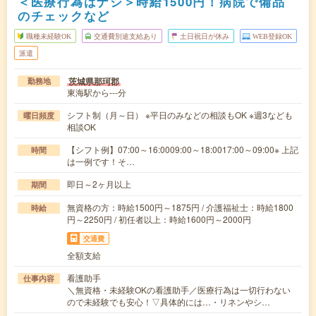
＜医療行為はナシ＞時給1500円！病院で備品
のチェックなど
職種未経験OK
交通費別途支給あり
土日祝日が休み
WEB登録OK
派遣
茨城県那珂郡
勤務地
東海駅から---分
シフト制（月～日） ※平日のみなどの相談もOK ※週3なども
曜日頻度
相談OK
【シフト例】07:00～16:0009:00～18:0017:00～09:00※ 上記
時間
は一例です！そ…
即日～2ヶ月以上
期間
無資格の方：時給1500円～1875円 / 介護福祉士：時給1800
時給
円～2250円 / 初任者以上：時給1600円～2000円
交通費
全額支給
看護助手
仕事内容
＼無資格・未経験OKの看護助手／医療行為は一切行わない
ので未経験でも安心！▽具体的には…・リネンやシ…