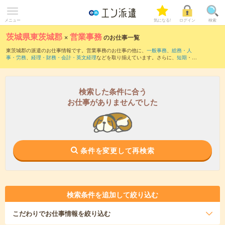
メニュー
気になる!
ログイン
検索
茨城県東茨城郡
×
営業事務
のお仕事一覧
東茨城郡の派遣のお仕事情報です。営業事務のお仕事の他に、
一般事務
、
総務・人
事・労務
、
経理・財務・会計・英文経理
などを取り揃えています。さらに、
短期
・
単
発
などの期間や、
職種未経験OK
などのこだわり条件で絞り込んでいただけます。職種
辞典：
営業事務のお仕事とは？とは？
検索した条件に合う
お仕事がありませんでした
条件を変更して再検索
検索条件を追加して絞り込む
こだわり
でお仕事情報を絞り込む