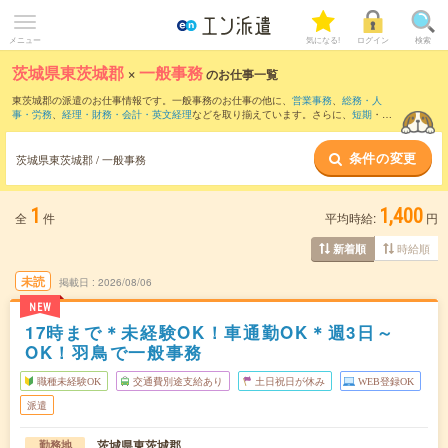
メニュー
気になる!
ログイン
検索
茨城県東茨城郡
×
一般事務
のお仕事一覧
東茨城郡の派遣のお仕事情報です。一般事務のお仕事の他に、
営業事務
、
総務・人
事・労務
、
経理・財務・会計・英文経理
などを取り揃えています。さらに、
短期
・
単
発
などの期間や、
職種未経験OK
などのこだわり条件で絞り込んでいただけます。職種
辞典：
一般事務のお仕事とは？とは？
条件の変更
茨城県東茨城郡 / 一般事務
1
1,400
全
件
平均時給:
円
時給順
新着順
未読
掲載日
2026/08/06
NEW
17時まで＊未経験OK！車通勤OK＊週3日～
OK！羽鳥で一般事務
職種未経験OK
交通費別途支給あり
土日祝日が休み
WEB登録OK
派遣
茨城県東茨城郡
勤務地