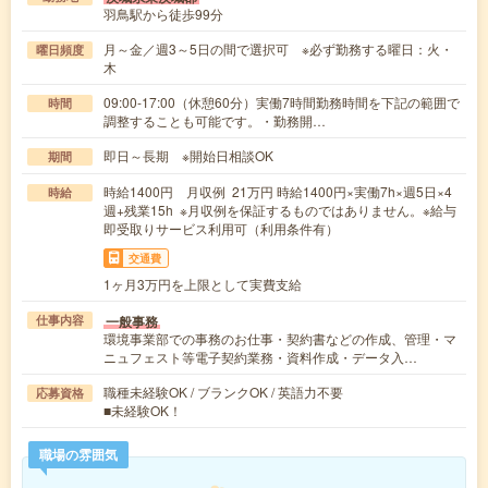
羽鳥駅から徒歩99分
月～金／週3～5日の間で選択可 ※必ず勤務する曜日：火・
曜日頻度
木
09:00-17:00（休憩60分）実働7時間勤務時間を下記の範囲で
時間
調整することも可能です。・勤務開…
即日～長期 ※開始日相談OK
期間
時給1400円 月収例 21万円 時給1400円×実働7h×週5日×4
時給
週+残業15h ※月収例を保証するものではありません。※給与
即受取りサービス利用可（利用条件有）
交通費
1ヶ月3万円を上限として実費支給
一般事務
仕事内容
環境事業部での事務のお仕事・契約書などの作成、管理・マ
ニュフェスト等電子契約業務・資料作成・データ入…
職種未経験OK / ブランクOK / 英語力不要
応募資格
■未経験OK！
職場の雰囲気