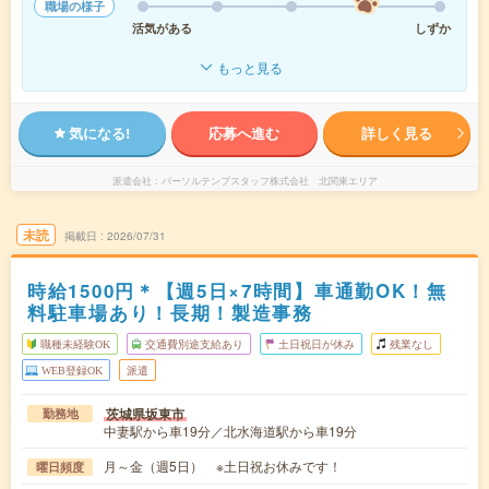
職場の様子
活気がある
しずか
もっと見る
気になる!
応募へ進む
詳しく見る
派遣会社
パーソルテンプスタッフ株式会社 北関東エリア
未読
掲載日
2026/07/31
時給1500円＊【週5日×7時間】車通勤OK！無
料駐車場あり！長期！製造事務
職種未経験OK
交通費別途支給あり
土日祝日が休み
残業なし
WEB登録OK
派遣
茨城県坂東市
勤務地
中妻駅から車19分／北水海道駅から車19分
月～金（週5日） ※土日祝お休みです！
曜日頻度