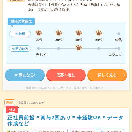
未経験OK！【必要なOAスキル】PowerPoint（プレゼン編
集） #初めての派遣歓迎
職場の雰囲気
年齢層
20代
30代
40代
50代
60代
仕事の仕方
テキパキ
コツコツ
気になる!
応募へ進む
詳しく見る
派遣会社
株式会社スタッフサービス（茨城・栃木・群馬エリア）
未読
掲載日
2026/08/04
NEW
正社員前提＊賞与2回あり＊未経験OK＊データ
作成など
職種未経験OK
交通費別途支給あり
土日祝日が休み
WEB登録OK