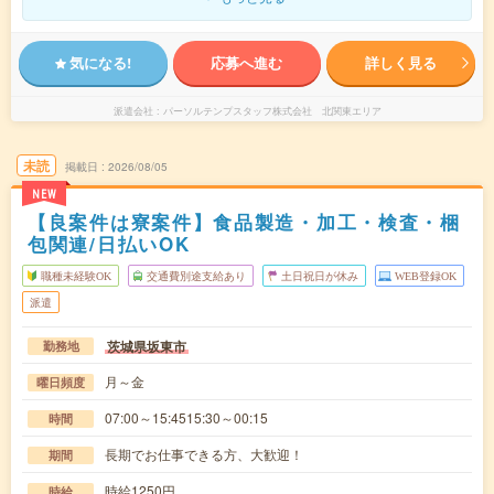
気になる!
応募へ進む
詳しく見る
派遣会社
パーソルテンプスタッフ株式会社 北関東エリア
未読
掲載日
2026/08/05
NEW
【良案件は寮案件】食品製造・加工・検査・梱
包関連/日払いOK
職種未経験OK
交通費別途支給あり
土日祝日が休み
WEB登録OK
派遣
茨城県坂東市
勤務地
月～金
曜日頻度
07:00～15:4515:30～00:15
時間
長期でお仕事できる方、大歓迎！
期間
時給1250円
時給