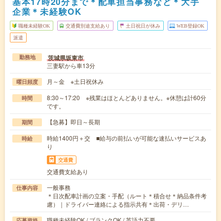
基本17時20分まで＊配車担当事務など＊大手
企業＊未経験OK
職種未経験OK
交通費別途支給あり
土日祝日が休み
WEB登録OK
派遣
茨城県坂東市
勤務地
三妻駅から車13分
月～金 ※土日祝休み
曜日頻度
8:30～17:20 ※残業はほとんどありません。※休憩は計60分
時間
です。
【急募】即日～長期
期間
時給1400円＋交 ■給与の前払いが可能な速払いサービスあ
時給
り
交通費
交通費支給あり
一般事務
仕事内容
＊日次配車計画の立案・手配（ルート＊積合せ＊納品条件考
慮）｜ドライバー連絡による指示共有＊出荷・デリ…
職種未経験OK / ブランクOK / 英語力不要
応募資格