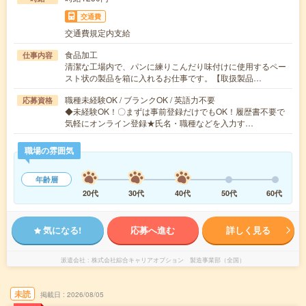
交通費
交通費規定内支給
食品加工
仕事内容
清潔な工場内で、パンに練りこんだり味付けに使用するペー
スト状の製品を箱に入れるお仕事です。【取扱製品…
職種未経験OK / ブランクOK / 英語力不要
応募資格
◆未経験OK！〇まずは事前登録だけでもOK！履歴書不要で
気軽にオンライン登録★氏名・職種などを入力す…
職場の雰囲気
年齢層
20代
30代
40代
50代
60代
気になる!
応募へ進む
詳しく見る
派遣会社
株式会社綜合キャリアオプション 製造事業部（全国）
未読
掲載日
2026/08/05