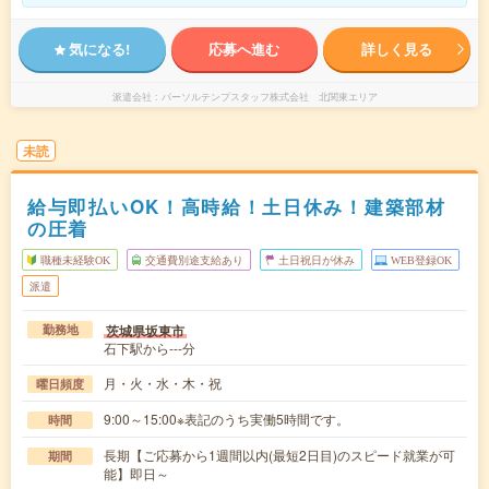
気になる!
応募へ進む
詳しく見る
派遣会社
パーソルテンプスタッフ株式会社 北関東エリア
未読
給与即払いOK！高時給！土日休み！建築部材
の圧着
職種未経験OK
交通費別途支給あり
土日祝日が休み
WEB登録OK
派遣
茨城県坂東市
勤務地
石下駅から---分
月・火・水・木・祝
曜日頻度
9:00～15:00※表記のうち実働5時間です。
時間
長期【ご応募から1週間以内(最短2日目)のスピード就業が可
期間
能】即日～