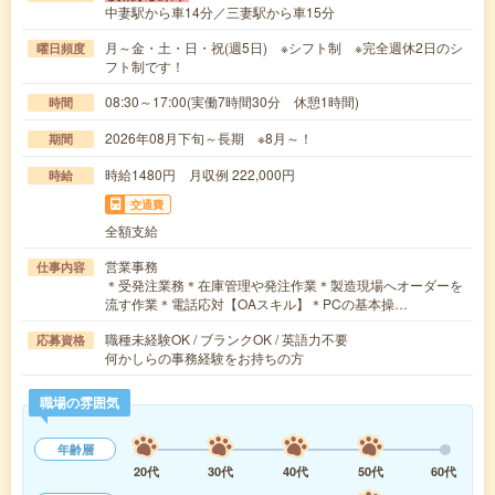
中妻駅から車14分／三妻駅から車15分
月～金・土・日・祝(週5日) ※シフト制 ※完全週休2日のシ
曜日頻度
フト制です！
08:30～17:00(実働7時間30分 休憩1時間)
時間
2026年08月下旬～長期 ※8月～！
期間
時給1480円 月収例 222,000円
時給
交通費
全額支給
営業事務
仕事内容
＊受発注業務＊在庫管理や発注作業＊製造現場へオーダーを
流す作業＊電話応対【OAスキル】＊PCの基本操…
職種未経験OK / ブランクOK / 英語力不要
応募資格
何かしらの事務経験をお持ちの方
職場の雰囲気
年齢層
20代
30代
40代
50代
60代