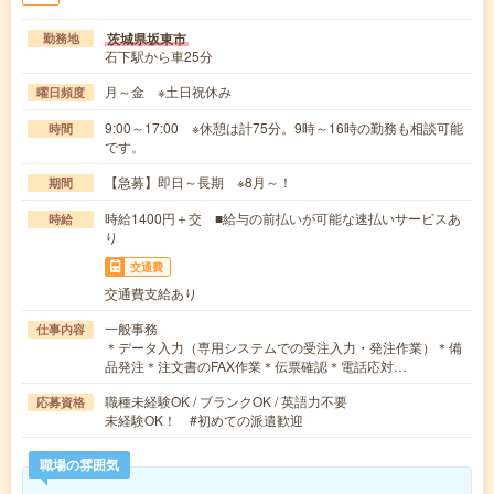
茨城県坂東市
勤務地
石下駅から車25分
月～金 ※土日祝休み
曜日頻度
9:00～17:00 ※休憩は計75分。9時～16時の勤務も相談可能
時間
です。
【急募】即日～長期 ※8月～！
期間
時給1400円＋交 ■給与の前払いが可能な速払いサービスあ
時給
り
交通費
交通費支給あり
一般事務
仕事内容
＊データ入力（専用システムでの受注入力・発注作業）＊備
品発注＊注文書のFAX作業＊伝票確認＊電話応対…
職種未経験OK / ブランクOK / 英語力不要
応募資格
未経験OK！ #初めての派遣歓迎
職場の雰囲気