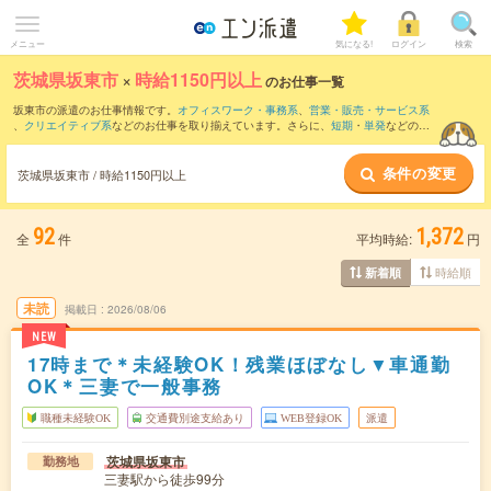
メニュー
気になる!
ログイン
検索
茨城県坂東市
×
時給1150円以上
のお仕事一覧
坂東市の派遣のお仕事情報です。
オフィスワーク・事務系
、
営業・販売・サービス系
、
クリエイティブ系
などのお仕事を取り揃えています。さらに、
短期
・
単発
などの期
間や、
職種未経験OK
などのこだわり条件で絞り込んでいただけます。
条件の変更
茨城県坂東市 / 時給1150円以上
92
1,372
全
件
平均時給:
円
時給順
新着順
未読
掲載日
2026/08/06
NEW
17時まで＊未経験OK！残業ほぼなし▼車通勤
OK＊三妻で一般事務
職種未経験OK
交通費別途支給あり
WEB登録OK
派遣
茨城県坂東市
勤務地
三妻駅から徒歩99分