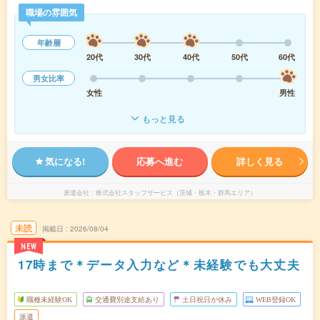
職場の雰囲気
年齢層
20代
30代
40代
50代
60代
男女比率
女性
男性
もっと見る
気になる!
応募へ進む
詳しく見る
派遣会社
株式会社スタッフサービス（茨城・栃木・群馬エリア）
未読
掲載日
2026/08/04
NEW
17時まで＊データ入力など＊未経験でも大丈夫
職種未経験OK
交通費別途支給あり
土日祝日が休み
WEB登録OK
派遣