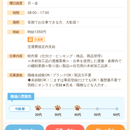
月～金
曜日頻度
08:00～17:00
時間
長期でお仕事できる方、大歓迎！
期間
時給1350円
時給
交通費
交通費規定内支給
軽作業（仕分け・ピッキング・検品、商品管理）
仕事内容
≪木材加工品の運搬業務≫・台車を使用した運搬・倉庫内で
の棚卸業務≪取り扱い製品≫住宅用の木材加工品床…
職種未経験OK / ブランクOK / 英語力不要
応募資格
◆未経験OK！〇まずは事前登録だけでもOK！履歴書不要で
気軽にオンライン登録★氏名・職種などを入力す…
職場の雰囲気
年齢層
20代
30代
40代
50代
60代