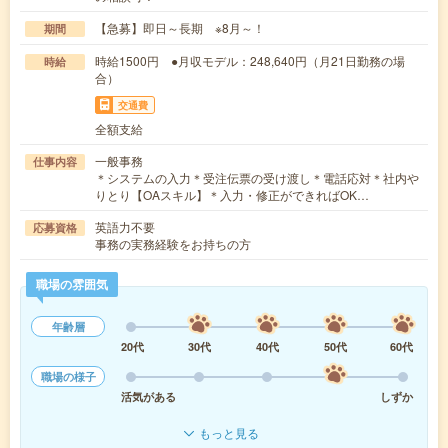
【急募】即日～長期 ※8月～！
期間
時給1500円 ●月収モデル：248,640円（月21日勤務の場
時給
合）
交通費
全額支給
一般事務
仕事内容
＊システムの入力＊受注伝票の受け渡し＊電話応対＊社内や
りとり【OAスキル】＊入力・修正ができればOK…
英語力不要
応募資格
事務の実務経験をお持ちの方
職場の雰囲気
年齢層
20代
30代
40代
50代
60代
職場の様子
活気がある
しずか
もっと見る