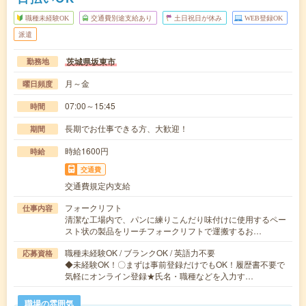
職種未経験OK
交通費別途支給あり
土日祝日が休み
WEB登録OK
派遣
茨城県坂東市
勤務地
月～金
曜日頻度
07:00～15:45
時間
長期でお仕事できる方、大歓迎！
期間
時給1600円
時給
交通費
交通費規定内支給
フォークリフト
仕事内容
清潔な工場内で、パンに練りこんだり味付けに使用するペー
スト状の製品をリーチフォークリフトで運搬するお…
職種未経験OK / ブランクOK / 英語力不要
応募資格
◆未経験OK！〇まずは事前登録だけでもOK！履歴書不要で
気軽にオンライン登録★氏名・職種などを入力す…
職場の雰囲気