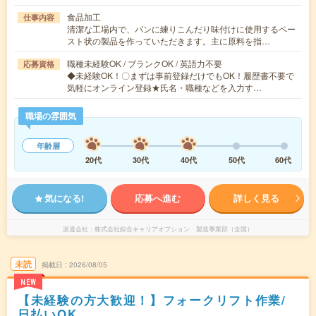
食品加工
仕事内容
清潔な工場内で、パンに練りこんだり味付けに使用するペー
スト状の製品を作っていただきます。主に原料を指…
職種未経験OK / ブランクOK / 英語力不要
応募資格
◆未経験OK！〇まずは事前登録だけでもOK！履歴書不要で
気軽にオンライン登録★氏名・職種などを入力す…
職場の雰囲気
年齢層
20代
30代
40代
50代
60代
気になる!
応募へ進む
詳しく見る
派遣会社
株式会社綜合キャリアオプション 製造事業部（全国）
未読
掲載日
2026/08/05
NEW
【未経験の方大歓迎！】フォークリフト作業/
日払いOK