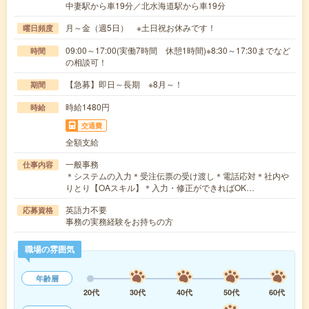
中妻駅から車19分／北水海道駅から車19分
月～金（週5日） ※土日祝お休みです！
曜日頻度
09:00～17:00(実働7時間 休憩1時間)※8:30～17:30までなど
時間
の相談可！
【急募】即日～長期 ※8月～！
期間
時給1480円
時給
交通費
全額支給
一般事務
仕事内容
＊システムの入力＊受注伝票の受け渡し＊電話応対＊社内や
りとり【OAスキル】＊入力・修正ができればOK…
英語力不要
応募資格
事務の実務経験をお持ちの方
職場の雰囲気
年齢層
20代
30代
40代
50代
60代