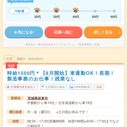
年齢層
20代
30代
40代
50代
60代
気になる!
応募へ進む
詳しく見る
派遣会社
株式会社綜合キャリアオプション 製造事業部（全国）
未読
掲載日
2026/08/04
NEW
時給1500円＊【8月開始】車通勤OK！長期！
製造事務のお仕事！残業なし
交通費別途支給あり
土日祝日が休み
WEB登録OK
派遣
茨城県坂東市
勤務地
中妻駅から車19分／北水海道駅から車19分
月～金（週5日） ※土日祝お休みです！
曜日頻度
08:30～17:30(実働8時間 休憩1時間)※9:00～17:00までなど
時間
の相談可！