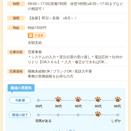
09:00～17:00(実働7時間 休憩1時間)※8:30～17:30までなど
時間
の相談可！
【急募】即日～長期 ※8月～！
期間
時給1500円
時給
交通費
全額支給
営業事務
仕事内容
＊システムの入力＊受注伝票の受け渡し＊電話応対＊社内や
りとり【OAスキル】＊入力・修正ができればOK…
職種未経験OK / ブランクOK / 英語力不要
応募資格
事務の実務経験をお持ちの方
職場の雰囲気
年齢層
20代
30代
40代
50代
60代
職場の様子
活気がある
しずか