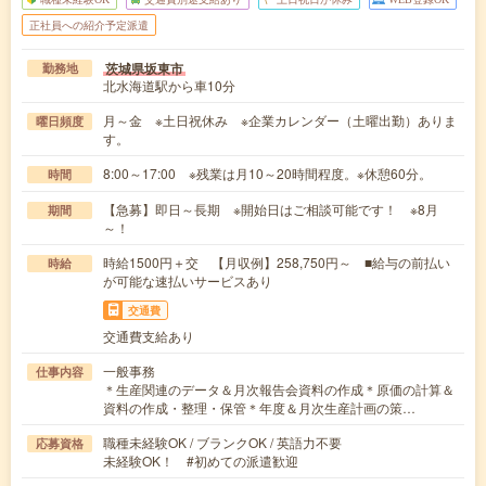
正社員への紹介予定派遣
茨城県坂東市
勤務地
北水海道駅から車10分
月～金 ※土日祝休み ※企業カレンダー（土曜出勤）ありま
曜日頻度
す。
8:00～17:00 ※残業は月10～20時間程度。※休憩60分。
時間
【急募】即日～長期 ※開始日はご相談可能です！ ※8月
期間
～！
時給1500円＋交 【月収例】258,750円～ ■給与の前払い
時給
が可能な速払いサービスあり
交通費
交通費支給あり
一般事務
仕事内容
＊生産関連のデータ＆月次報告会資料の作成＊原価の計算＆
資料の作成・整理・保管＊年度＆月次生産計画の策…
職種未経験OK / ブランクOK / 英語力不要
応募資格
未経験OK！ #初めての派遣歓迎