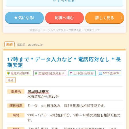
もっと見る
気になる!
応募へ進む
詳しく見る
派遣会社
パーソルテンプスタッフ株式会社 北関東エリア
未読
掲載日
2026/07/31
17時まで＊データ入力など＊電話応対なし＊長
期安定
職種未経験OK
交通費別途支給あり
土日祝日が休み
WEB登録OK
派遣
茨城県坂東市
勤務地
水海道駅から車25分
月～金 ※土日祝休み 週4日勤務も相談可能です。
曜日頻度
9:00～17:00 ※休憩は60分。9時～15時の勤務も相談可能で
時間
す。
【急募】即日～長期 ※開始日はご相談可能です！ ※8月