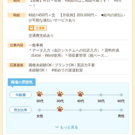
期間
～！
時給1450円＋交 【月収例】203,000円～ ■給与の前払い
時給
が可能な速払いサービスあり
交通費
交通費支給あり
一般事務
仕事内容
＊データ入力（会計システムへの仕訳入力）＊資料作成
（Excel・Word使用）＊領収書管理（紙ベース…
職種未経験OK / ブランクOK / 英語力不要
応募資格
未経験OK！ #初めての派遣歓迎
職場の雰囲気
年齢層
20代
30代
40代
50代
60代
男女比率
女性
男性
もっと見る