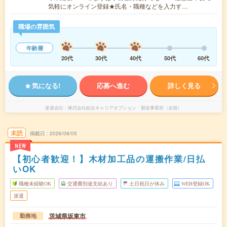
気軽にオンライン登録★氏名・職種などを入力す…
職場の雰囲気
年齢層
20代
30代
40代
50代
60代
気になる!
応募へ進む
詳しく見る
派遣会社
株式会社綜合キャリアオプション 製造事業部（全国）
未読
掲載日
2026/08/05
NEW
【初心者歓迎！】木材加工品の運搬作業/日払
いOK
職種未経験OK
交通費別途支給あり
土日祝日が休み
WEB登録OK
派遣
茨城県坂東市
勤務地