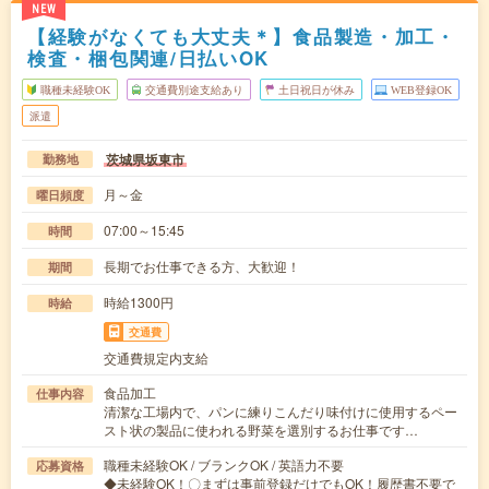
NEW
【経験がなくても大丈夫＊】食品製造・加工・
検査・梱包関連/日払いOK
職種未経験OK
交通費別途支給あり
土日祝日が休み
WEB登録OK
派遣
茨城県坂東市
勤務地
月～金
曜日頻度
07:00～15:45
時間
長期でお仕事できる方、大歓迎！
期間
時給1300円
時給
交通費
交通費規定内支給
食品加工
仕事内容
清潔な工場内で、パンに練りこんだり味付けに使用するペー
スト状の製品に使われる野菜を選別するお仕事です…
職種未経験OK / ブランクOK / 英語力不要
応募資格
◆未経験OK！〇まずは事前登録だけでもOK！履歴書不要で