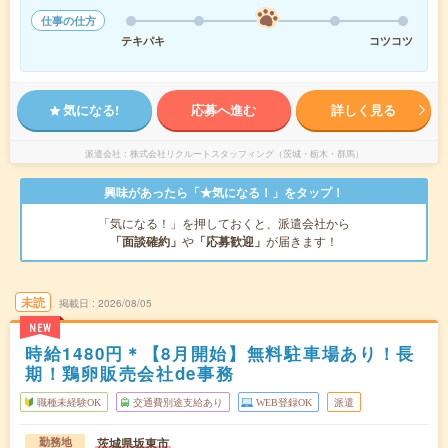
仕事の仕方
テキパキ
コツコツ
気になる!
応募へ進む
詳しく見る
派遣会社
株式会社リクルートスタッフィング（茨城・栃木・群馬）
興味があったら「★気になる！」をタップ！
「気になる！」を押しておくと、派遣会社から
「面談確約」
や
「応募歓迎」
が届きます！
未読
掲載日
2026/08/05
NEW
時給1480円＊【8月開始】無料駐車場あり！長
期！鶏卵販売会社de事務
職種未経験OK
交通費別途支給あり
WEB登録OK
派遣
茨城県坂東市
勤務地