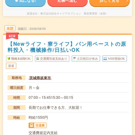
気になる!
応募へ進む
詳しく見る
派遣会社
株式会社綜合キャリアオプション 製造事業部（全国）
未読
掲載日
2026/08/05
NEW
【Newライフ・寮ライフ】パン用ペーストの原
料投入・機械操作/日払いOK
職種未経験OK
交通費別途支給あり
土日祝日が休み
WEB登録OK
派遣
茨城県坂東市
勤務地
月～金
曜日頻度
07:00～15:4515:30～00:15
時間
長期でお仕事できる方、大歓迎！
期間
時給1550円
時給
交通費
交通費規定内支給