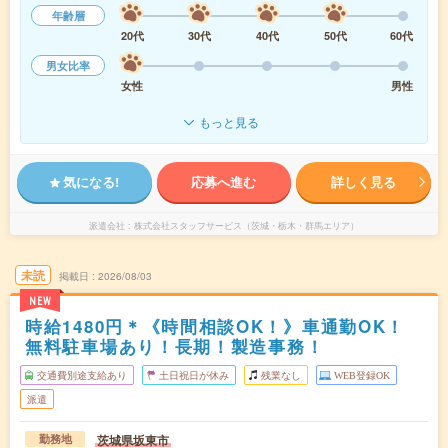
年齢層
20代
30代
40代
50代
60代
男女比率
女性
男性
もっと見る
気になる!
応募へ進む
詳しく見る
派遣会社
株式会社スタッフサービス（茨城・栃木・群馬エリア）
未読
掲載日
2026/08/03
NEW
時給1480円＊《時間相談OK！》車通勤OK！
無料駐車場あり！長期！製造事務！
交通費別途支給あり
土日祝日が休み
残業なし
WEB登録OK
派遣
茨城県坂東市
勤務地