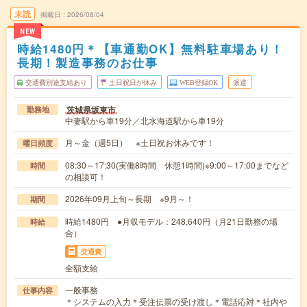
未読
掲載日
2026/08/04
NEW
時給1480円＊【車通勤OK】無料駐車場あり！
長期！製造事務のお仕事
交通費別途支給あり
土日祝日が休み
WEB登録OK
派遣
茨城県坂東市
勤務地
中妻駅から車19分／北水海道駅から車19分
月～金（週5日） ※土日祝お休みです！
曜日頻度
08:30～17:30(実働8時間 休憩1時間)※9:00～17:00までなど
時間
の相談可！
2026年09月上旬～長期 ※9月～！
期間
時給1480円 ●月収モデル：248,640円（月21日勤務の場
時給
合）
交通費
全額支給
一般事務
仕事内容
＊システムの入力＊受注伝票の受け渡し＊電話応対＊社内や