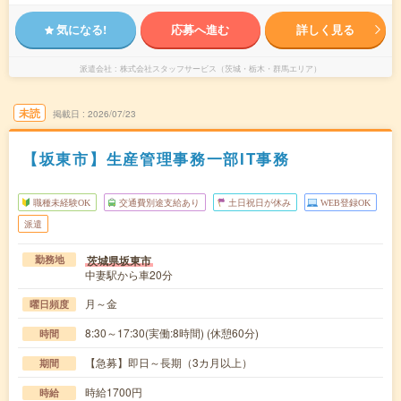
気になる!
応募へ進む
詳しく見る
派遣会社
株式会社スタッフサービス（茨城・栃木・群馬エリア）
未読
掲載日
2026/07/23
【坂東市】生産管理事務一部IT事務
職種未経験OK
交通費別途支給あり
土日祝日が休み
WEB登録OK
派遣
茨城県坂東市
勤務地
中妻駅から車20分
月～金
曜日頻度
8:30～17:30(実働:8時間) (休憩60分)
時間
【急募】即日～長期（3カ月以上）
期間
時給1700円
時給