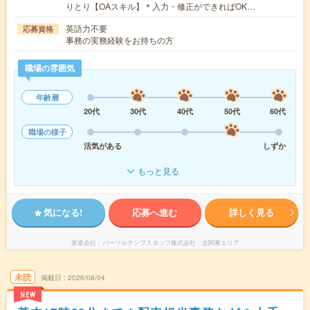
りとり【OAスキル】＊入力・修正ができればOK…
英語力不要
応募資格
事務の実務経験をお持ちの方
職場の雰囲気
年齢層
20代
30代
40代
50代
60代
職場の様子
活気がある
しずか
もっと見る
気になる!
応募へ進む
詳しく見る
派遣会社
パーソルテンプスタッフ株式会社 北関東エリア
未読
掲載日
2026/08/04
NEW