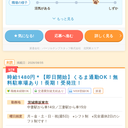
職場の様子
活気がある
しずか
もっと見る
気になる!
応募へ進む
詳しく見る
派遣会社
パーソルテンプスタッフ株式会社 北関東エリア
未読
掲載日
2026/08/05
NEW
時給1480円＊【即日開始】くるま通勤OK！無
料駐車場あり！長期！受発注！
職種未経験OK
交通費別途支給あり
WEB登録OK
派遣
茨城県坂東市
勤務地
中妻駅から車14分／三妻駅から車15分
月～金・土・日・祝(週5日) ※シフト制 ※完全週休2日のシ
曜日頻度
フト制です！