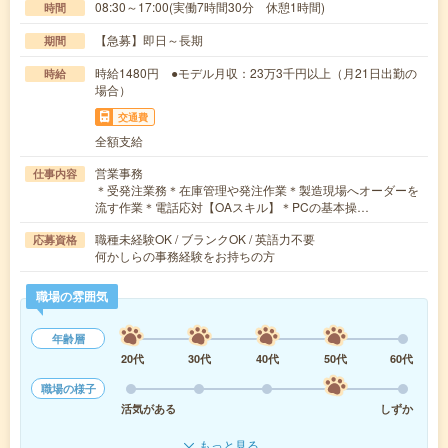
08:30～17:00(実働7時間30分 休憩1時間)
時間
【急募】即日～長期
期間
時給1480円 ●モデル月収：23万3千円以上（月21日出勤の
時給
場合）
交通費
全額支給
営業事務
仕事内容
＊受発注業務＊在庫管理や発注作業＊製造現場へオーダーを
流す作業＊電話応対【OAスキル】＊PCの基本操…
職種未経験OK / ブランクOK / 英語力不要
応募資格
何かしらの事務経験をお持ちの方
職場の雰囲気
年齢層
20代
30代
40代
50代
60代
職場の様子
活気がある
しずか
もっと見る