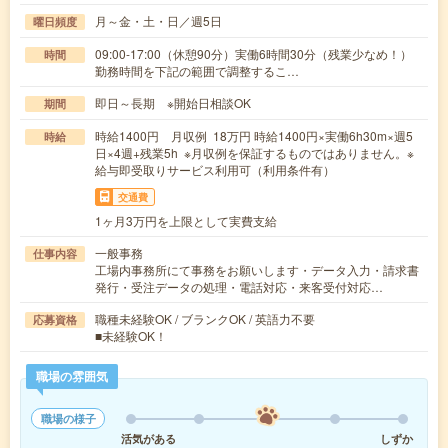
月～金・土・日／週5日
曜日頻度
09:00-17:00（休憩90分）実働6時間30分（残業少なめ！）
時間
勤務時間を下記の範囲で調整するこ…
即日～長期 ※開始日相談OK
期間
時給1400円 月収例 18万円 時給1400円×実働6h30m×週5
時給
日×4週+残業5h ※月収例を保証するものではありません。※
給与即受取りサービス利用可（利用条件有）
交通費
1ヶ月3万円を上限として実費支給
一般事務
仕事内容
工場内事務所にて事務をお願いします・データ入力・請求書
発行・受注データの処理・電話対応・来客受付対応…
職種未経験OK / ブランクOK / 英語力不要
応募資格
■未経験OK！
職場の雰囲気
職場の様子
活気がある
しずか