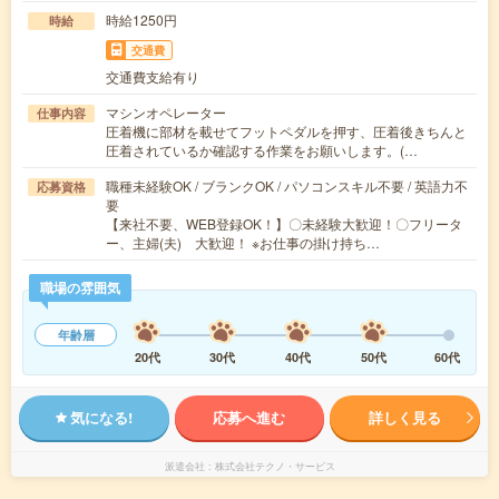
時給1250円
時給
交通費
交通費支給有り
マシンオペレーター
仕事内容
圧着機に部材を載せてフットペダルを押す、圧着後きちんと
圧着されているか確認する作業をお願いします。(…
職種未経験OK / ブランクOK / パソコンスキル不要 / 英語力不
応募資格
要
【来社不要、WEB登録OK！】〇未経験大歓迎！〇フリータ
ー、主婦(夫) 大歓迎！ ※お仕事の掛け持ち…
職場の雰囲気
年齢層
20代
30代
40代
50代
60代
気になる!
応募へ進む
詳しく見る
派遣会社
株式会社テクノ・サービス