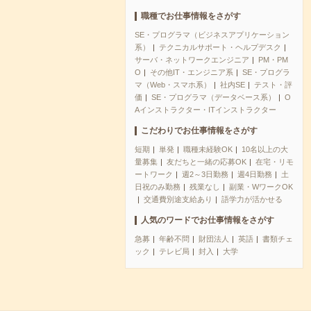
職種でお仕事情報をさがす
SE・プログラマ（ビジネスアプリケーション
系）
テクニカルサポート・ヘルプデスク
サーバ・ネットワークエンジニア
PM・PM
O
その他IT・エンジニア系
SE・プログラ
マ（Web・スマホ系）
社内SE
テスト・評
価
SE・プログラマ（データベース系）
O
Aインストラクター・ITインストラクター
こだわりでお仕事情報をさがす
短期
単発
職種未経験OK
10名以上の大
量募集
友だちと一緒の応募OK
在宅・リモ
ートワーク
週2～3日勤務
週4日勤務
土
日祝のみ勤務
残業なし
副業・WワークOK
交通費別途支給あり
語学力が活かせる
人気のワードでお仕事情報をさがす
急募
年齢不問
財団法人
英語
書類チェ
ック
テレビ局
封入
大学