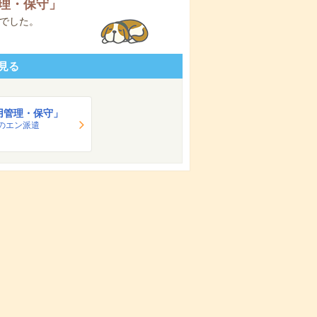
理・保守
」
でした。
見る
用管理・保守」
のエン派遣