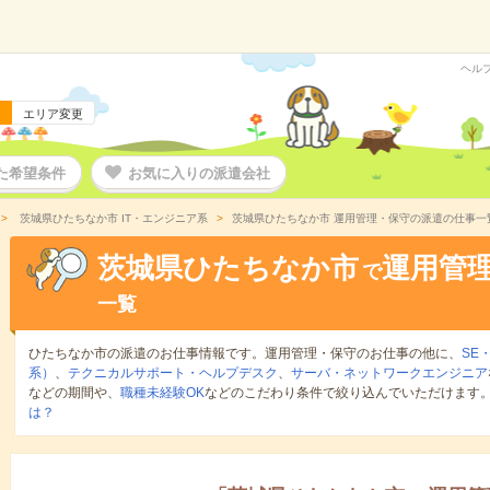
ヘル
エリア変更
た希望条件
お気に入りの派遣会社
茨城県ひたちなか市 IT・エンジニア系
茨城県ひたちなか市 運用管理・保守の派遣の仕事一
茨城県ひたちなか市
運用管
で
一覧
ひたちなか市の派遣のお仕事情報です。運用管理・保守のお仕事の他に、
SE
系）
、
テクニカルサポート・ヘルプデスク
、
サーバ・ネットワークエンジニア
などの期間や、
職種未経験OK
などのこだわり条件で絞り込んでいただけます
は？