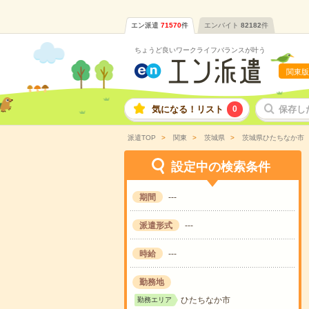
エン派遣
71570
件
エンバイト
82182
件
ちょうど良いワークライフバランスが叶う
関東版
気になる！リスト
0
保存し
派遣TOP
関東
茨城県
茨城県ひたちなか市
設定中の検索条件
期間
---
派遣形式
---
時給
---
勤務地
ひたちなか市
勤務エリア