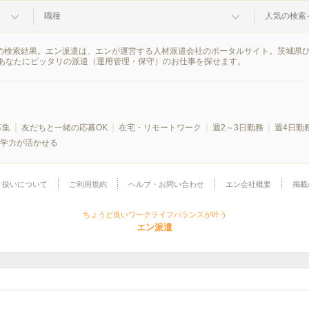
職種
人気の検索
報の検索結果。エン派遣は、エンが運営する人材派遣会社のポータルサイト。茨城県
あなたにピッタリの派遣（運用管理・保守）のお仕事を探せます。
募集
友だちと一緒の応募OK
在宅・リモートワーク
週2～3日勤務
週4日勤
学力が活かせる
り扱いについて
ご利用規約
ヘルプ・お問い合わせ
エン会社概要
掲載
ちょうど良いワークライフバランスが叶う
エン派遣