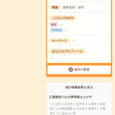
職種
運用管理・保守
こだわりINDEX
---
絶対
---
できれば
キーワード
---
あなたのプロフィール
---
条件の変更
他の検索結果を見る
勤務地でお仕事情報をさがす
つくば市
古河市
水戸市
土浦市
筑西
市
その他茨城県
日立市
常総市
下妻
市
つくばみらい市