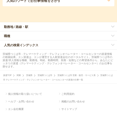
人気のワード
でお仕事情報をさがす
勤務地 / 路線・駅
職種
人気の検索インデックス
茨城県つくば市 - テレマーケティング・テレフォンオペレーター・コールセンターの派遣情報
の検索結果。エン派遣は、エンが運営する人材派遣会社のポータルサイト。茨城県つくば市の
派遣/求人情報を職種、勤務地、時給、勤務時間、長期・短期などの希望条件から、あなたにピ
ッタリの派遣（テレマーケティング・テレフォンオペレーター・コールセンター）のお仕事を
探せます。
派遣TOP
関東
茨城県
茨城県つくば市
茨城県つくば市 営業・販売・サービス系
茨城県つくば
市 テレマーケティング・テレフォンオペレーター・コールセンターの派遣の仕事一覧
個人情報の取り扱いについて
ご利用規約
ヘルプ・お問い合わせ
掲載のお問い合わせ
エン会社概要
サイトマップ