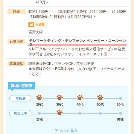
※10月～
時給1,660円～ 【基本時給*月収例】261,450円～（1,660円
時給
×7時間30分×21日勤務）#月収25万円以上
交通費
実費支給
テレマーケティング・テレフォンオペレーター・コールセン
仕事内容
ター
＼NTTグループでオペレータのお仕事／通信サービス申込受
付や問合せ対応を行います。・インターネット回…
職種未経験OK / ブランクOK / 英語力不要
応募資格
★未経験OK！・PC基本操作（入力や修正、コピー＆ペース
トなど）
職場の雰囲気
年齢層
20代
30代
40代
50代
60代
男女比率
女性
男性
もっと見る