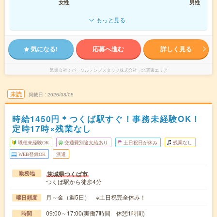
女性
男性
もっと見る
気になる!
応募へ進む
詳しく見る
派遣会社
パーソルテンプスタッフ株式会社 北関東エリア
未読
掲載日
2026/08/05
時給1450円＊つくば駅すぐ！事務未経験OK！
定時17時×残業なし
職種未経験OK
交通費別途支給あり
土日祝日が休み
残業なし
WEB登録OK
派遣
茨城県つくば市
勤務地
つくば駅から徒歩4分
月～金（週5日） ※土日祝完全休み！
曜日頻度
09:00～17:00(実働7時間 休憩1時間)
時間