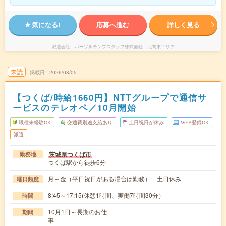
気になる!
応募へ進む
詳しく見る
派遣会社
パーソルテンプスタッフ株式会社 北関東エリア
未読
掲載日
2026/08/05
【つくば/時給1660円】NTTグループで通信サ
ービスのテレオペ／10月開始
職種未経験OK
交通費別途支給あり
土日祝日が休み
WEB登録OK
派遣
茨城県つくば市
勤務地
つくば駅から徒歩6分
月～金（平日祝日がある場合は勤務） 土日休み
曜日頻度
8:45～17:15(休憩1時間、実働7時間30分）
時間
10月1日～長期のお仕
期間
事