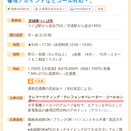
修理アポイントなどコール対応＊。
職種未経験OK
交通費別途支給あり
WEB登録OK
派遣
茨城県つくば市
勤務地
つくば駅から徒歩75分／宗道駅から徒歩140分
月～金/土/日/祝
曜日頻度
★9:00～17:30（休憩時間 12:00～13:00）
時間
即日～長期（3ヵ月以上） ※急募 ○9月～、10月～スター
期間
トもご相談ください♪
1,700円【月収例】約276,000円（時給1,700円×実働
時給
7.50h×21日+残業5h）+交通費
交通費
通勤交通費の支給あり（当社規定による）
テレマーケティング・テレフォンオペレーター・コールセン
仕事内容
ター
大手電機メーカーのグループ会社で、エアコンを中心とした
家電製品の修理訪問日時のアポイント（アウトバン…
職種未経験OK / ブランクOK / パソコンスキル不要 / 英語力不
応募資格
要
●未経験OK●PCのタッチタイピングができる方少しでもご興