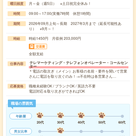
月～金（週5日） ※土日祝完全休み！
曜日頻度
09:00～17:00(実働7時間 休憩1時間)
時間
2026年09月上旬～長期 2027年3月まで（延長可能性あ
期間
り） ※9月～！
時給1450円 月収例 203,000円
時給
交通費
全額支給
テレマーケティング・テレフォンオペレーター・コールセン
仕事内容
ター
＊電話の取次ぎ（メイン）お客様の名前・要件を聞いて営業
さんに電話を取り次ぐのみ！→不在時は各営業さん…
職種未経験OK / ブランクOK / 英語力不要
応募資格
電話対応＆取り次ぎができればOK
職場の雰囲気
年齢層
20代
30代
40代
50代
60代
男女比率