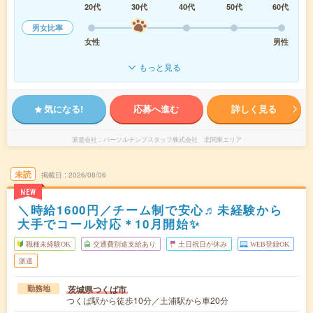
20代
30代
40代
50代
60代
男女比率
女性
男性
もっと見る
気になる!
応募へ進む
詳しく見る
派遣会社
パーソルテンプスタッフ株式会社 北関東エリア
未読
掲載日
2026/08/06
NEW
＼時給1600円／チーム制で安心♬未経験から
大手でコール対応＊10月開始✨
職種未経験OK
交通費別途支給あり
土日祝日が休み
WEB登録OK
派遣
茨城県つくば市
勤務地
つくば駅から徒歩10分／土浦駅から車20分