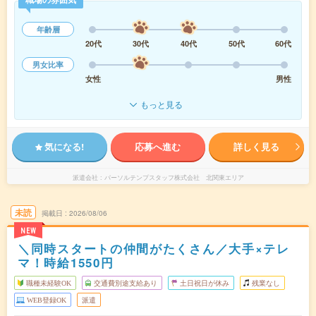
年齢層
20代
30代
40代
50代
60代
男女比率
女性
男性
もっと見る
気になる!
応募へ進む
詳しく見る
派遣会社
パーソルテンプスタッフ株式会社 北関東エリア
未読
掲載日
2026/08/06
NEW
＼同時スタートの仲間がたくさん／大手×テレ
マ！時給1550円
職種未経験OK
交通費別途支給あり
土日祝日が休み
残業なし
WEB登録OK
派遣