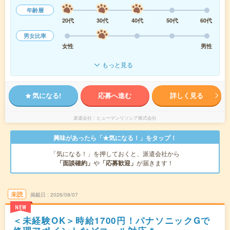
年齢層
20代
30代
40代
50代
60代
男女比率
女性
男性
もっと見る
気になる!
応募へ進む
詳しく見る
派遣会社
ヒューマンリソシア株式会社
興味があったら「★気になる！」をタップ！
「気になる！」を押しておくと、派遣会社から
「面談確約」
や
「応募歓迎」
が届きます！
未読
掲載日
2026/08/07
NEW
＜未経験OK＞時給1700円！パナソニックGで