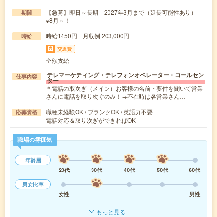
【急募】即日～長期 2027年3月まで（延長可能性あり）
期間
※8月～！
時給1450円 月収例 203,000円
時給
交通費
全額支給
テレマーケティング・テレフォンオペレーター・コールセン
仕事内容
ター
＊電話の取次ぎ（メイン）お客様の名前・要件を聞いて営業
さんに電話を取り次ぐのみ！→不在時は各営業さん…
職種未経験OK / ブランクOK / 英語力不要
応募資格
電話対応＆取り次ぎができればOK
職場の雰囲気
年齢層
20代
30代
40代
50代
60代
男女比率
女性
男性
もっと見る