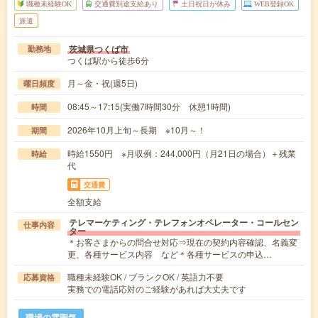
職種未経験OK
交通費別途支給あり
土日祝日が休み
WEB登録OK
派遣
茨城県つくば市
勤務地
つくば駅から徒歩6分
月～金・祝(週5日)
曜日頻度
08:45～17:15(実働7時間30分 休憩1時間)
時間
2026年10月上旬～長期 ※10月～！
期間
時給1550円 ※月収例：244,000円（月21日の場合）＋残業
時給
代
交通費
全額支給
テレマーケティング・テレフォンオペレーター・コールセン
仕事内容
ター
＊お客さまからの問合せ対応⇒現在の契約内容確認、名義変
更、各種サービス内容 など＊各種サービスの申込…
職種未経験OK / ブランクOK / 英語力不要
応募資格
実務での電話応対のご経験があれば大丈夫です
職場の雰囲気