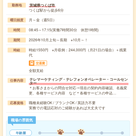
茨城県つくば市
勤務地
つくば駅から徒歩6分
月～金（週5日）
曜日頻度
08:45～17:15(実働7時間30分 休憩1時間)
時間
2026年10月上旬～長期 ※10月～！
期間
時給1550円 ※月収例：244,000円（月21日の場合）＋残業
時給
代
交通費
全額支給
テレマーケティング・テレフォンオペレーター・コールセン
仕事内容
ター
＊お客さまからの問合せ対応⇒現在の契約内容確認、名義変
更、各種サービス内容 など＊各種サービスの申込…
職種未経験OK / ブランクOK / 英語力不要
応募資格
実務での電話応対のご経験があれば大丈夫です
職場の雰囲気
年齢層