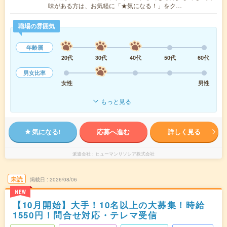
味がある方は、お気軽に「★気になる！」をク…
職場の雰囲気
年齢層
20代
30代
40代
50代
60代
男女比率
女性
男性
もっと見る
気になる!
応募へ進む
詳しく見る
派遣会社
ヒューマンリソシア株式会社
未読
掲載日
2026/08/06
NEW
【10月開始】大手！10名以上の大募集！時給
1550円！問合せ対応・テレマ受信