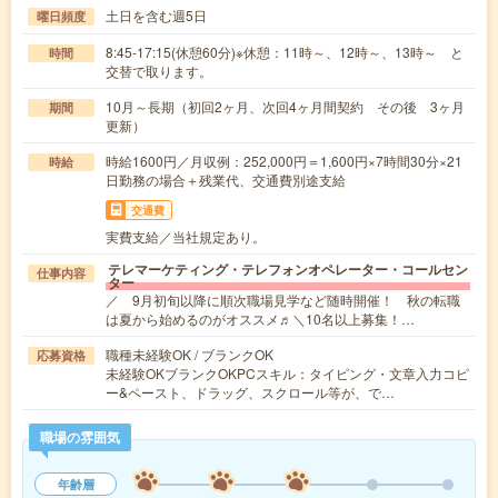
土日を含む週5日
曜日頻度
8:45-17:15(休憩60分)※休憩：11時～、12時～、13時～ と
時間
交替で取ります。
10月～長期（初回2ヶ月、次回4ヶ月間契約 その後 3ヶ月
期間
更新）
時給1600円／月収例：252,000円＝1,600円×7時間30分×21
時給
日勤務の場合＋残業代、交通費別途支給
交通費
実費支給／当社規定あり。
テレマーケティング・テレフォンオペレーター・コールセン
仕事内容
ター
／ 9月初旬以降に順次職場見学など随時開催！ 秋の転職
は夏から始めるのがオススメ♬＼10名以上募集！…
職種未経験OK / ブランクOK
応募資格
未経験OKブランクOKPCスキル：タイピング・文章入力コピ
ー&ペースト、ドラッグ、スクロール等が、で…
職場の雰囲気
年齢層