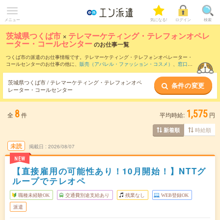
メニュー
気になる!
ログイン
検索
茨城県つくば市
×
テレマーケティング・テレフォンオペレ
ーター・コールセンター
のお仕事一覧
つくば市の派遣のお仕事情報です。テレマーケティング・テレフォンオペレーター・
コールセンターのお仕事の他に、
販売（アパレル・ファッション・コスメ）
、
窓口・
ショールーム・カウンター受付
、
営業・企画営業・ラウンダー
などを取り揃えていま
す。さらに、
短期
・
単発
などの期間や、
職種未経験OK
などのこだわり条件で絞り込ん
茨城県つくば市 / テレマーケティング・テレフォンオペ
条件の変更
でいただけます。職種辞典：
テレマーケティング・テレフォンオペレーター・コール
レーター・コールセンター
センターのお仕事とは？とは？
8
1,575
全
件
平均時給:
円
時給順
新着順
未読
掲載日
2026/08/07
NEW
【直接雇用の可能性あり！10月開始！】NTTグ
ループでテレオペ
職種未経験OK
交通費別途支給あり
残業なし
WEB登録OK
派遣