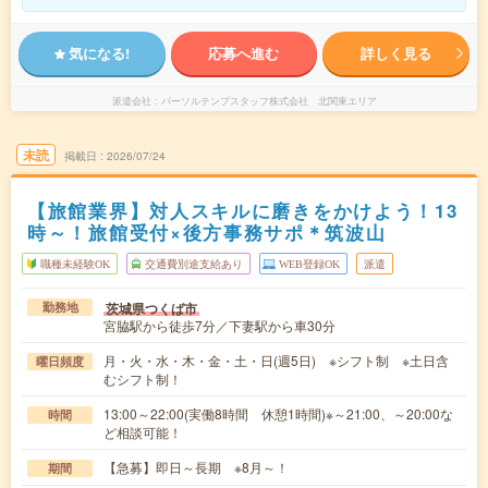
気になる!
応募へ進む
詳しく見る
派遣会社
パーソルテンプスタッフ株式会社 北関東エリア
未読
掲載日
2026/07/24
【旅館業界】対人スキルに磨きをかけよう！13
時～！旅館受付×後方事務サポ＊筑波山
職種未経験OK
交通費別途支給あり
WEB登録OK
派遣
茨城県つくば市
勤務地
宮脇駅から徒歩7分／下妻駅から車30分
月・火・水・木・金・土・日(週5日) ※シフト制 ※土日含
曜日頻度
むシフト制！
13:00～22:00(実働8時間 休憩1時間)※～21:00、～20:00な
時間
ど相談可能！
【急募】即日～長期 ※8月～！
期間