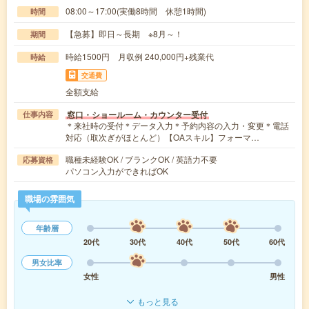
08:00～17:00(実働8時間 休憩1時間)
時間
【急募】即日～長期 ※8月～！
期間
時給1500円 月収例 240,000円+残業代
時給
交通費
全額支給
窓口・ショールーム・カウンター受付
仕事内容
＊来社時の受付＊データ入力＊予約内容の入力・変更＊電話
対応（取次ぎがほとんど）【OAスキル】フォーマ…
職種未経験OK / ブランクOK / 英語力不要
応募資格
パソコン入力ができればOK
職場の雰囲気
年齢層
20代
30代
40代
50代
60代
男女比率
女性
男性
もっと見る