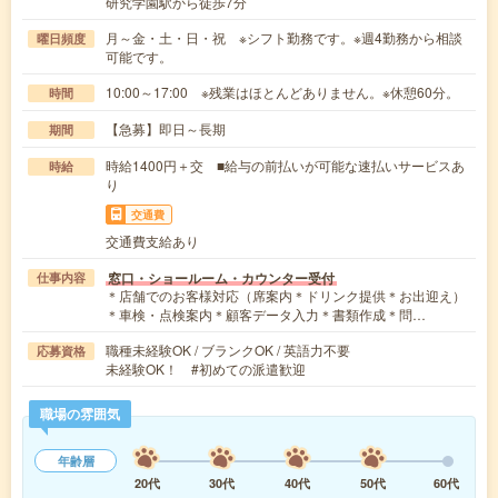
研究学園駅から徒歩7分
月～金・土・日・祝 ※シフト勤務です。※週4勤務から相談
曜日頻度
可能です。
10:00～17:00 ※残業はほとんどありません。※休憩60分。
時間
【急募】即日～長期
期間
時給1400円＋交 ■給与の前払いが可能な速払いサービスあ
時給
り
交通費
交通費支給あり
窓口・ショールーム・カウンター受付
仕事内容
＊店舗でのお客様対応（席案内＊ドリンク提供＊お出迎え）
＊車検・点検案内＊顧客データ入力＊書類作成＊問…
職種未経験OK / ブランクOK / 英語力不要
応募資格
未経験OK！ #初めての派遣歓迎
職場の雰囲気
年齢層
20代
30代
40代
50代
60代