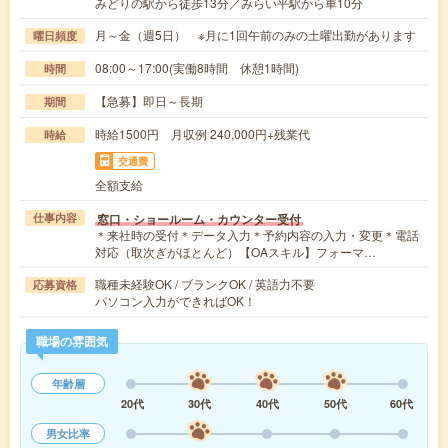
みどりの駅から徒歩13分／みらい平駅から車10分
月～金（週5日） ※月に1回午前のみの土曜出勤があります
曜日頻度
08:00～17:00(実働8時間 休憩1時間)
時間
【急募】即日～長期
期間
時給1500円 月収例 240,000円+残業代
時給
交通費
全額支給
窓口・ショールーム・カウンター受付
仕事内容
＊来社時の受付＊データ入力＊予約内容の入力・変更＊電話
対応（取次ぎがほとんど）【OAスキル】フォーマ…
職種未経験OK / ブランクOK / 英語力不要
応募資格
パソコン入力ができればOK！
職場の雰囲気
年齢層
20代
30代
40代
50代
60代
男女比率