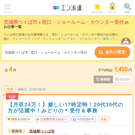
メニュー
気になる!
ログイン
検索
茨城県つくば市
×
窓口・ショールーム・カウンター受付
の
お仕事一覧
つくば市の派遣のお仕事情報です。窓口・ショールーム・カウンター受付のお仕事の
他に、
テレマーケティング・テレフォンオペレーター・コールセンター
、
販売（アパ
レル・ファッション・コスメ）
、
営業・企画営業・ラウンダー
などを取り揃えていま
す。さらに、
短期
・
単発
などの期間や、
職種未経験OK
などのこだわり条件で絞り込ん
条件の変更
でいただけます。職種辞典：
窓口・ショールーム・カウンター受付のお仕事とは？と
茨城県つくば市 / 窓口・ショールーム・カウンター受付
は？
4
1,450
全
件
平均時給:
円
時給順
新着順
未読
掲載日
2026/08/06
NEW
【月収24万！】嬉しい17時定時！20代30代の
方が活躍中！みどりの＊受付＆事務
職種未経験OK
交通費別途支給あり
WEB登録OK
派遣
茨城県つくば市
勤務地