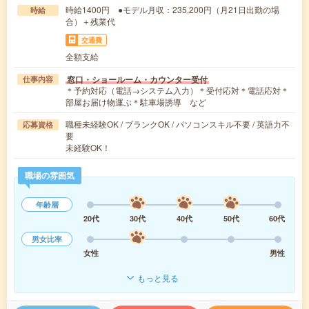
時給1400円 ●モデル月収：235,200円（月21日出勤の場
時給
合）＋残業代
交通費
全額支給
窓口・ショールーム・カウンター受付
仕事内容
＊予約対応（電話→システム入力）＊受付応対＊電話応対＊
部屋お届け物運ぶ＊駐車場誘導 など
職種未経験OK / ブランクOK / パソコンスキル不要 / 英語力不
応募資格
要
未経験OK！
職場の雰囲気
年齢層
20代
30代
40代
50代
60代
男女比率
女性
男性
もっと見る