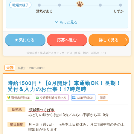
職場の様子
活気がある
しずか
もっと見る
気になる!
応募へ進む
詳しく見る
派遣会社
株式会社スタッフサービス（茨城・栃木・群馬エリア）
未読
掲載日
2026/08/03
時給1500円＊【8月開始】車通勤OK！長期！
受付＆入力のお仕事！17時定時
職種未経験OK
交通費別途支給あり
WEB登録OK
派遣
茨城県つくば市
勤務地
みどりの駅から徒歩13分／みらい平駅から車10分
月～金（週5日） ※基本土日祝休み。月に1回午前のみの土
曜日頻度
曜出勤があります