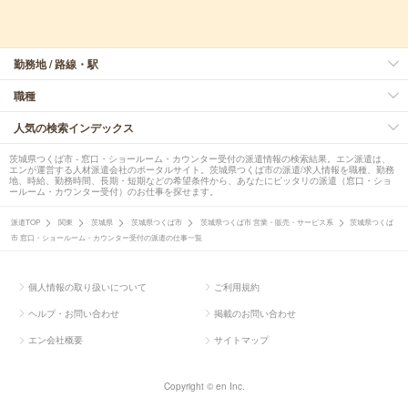
勤務地 / 路線・駅
職種
人気の検索インデックス
茨城県つくば市 - 窓口・ショールーム・カウンター受付の派遣情報の検索結果。エン派遣は、
エンが運営する人材派遣会社のポータルサイト。茨城県つくば市の派遣/求人情報を職種、勤務
地、時給、勤務時間、長期・短期などの希望条件から、あなたにピッタリの派遣（窓口・ショ
ールーム・カウンター受付）のお仕事を探せます。
派遣TOP
関東
茨城県
茨城県つくば市
茨城県つくば市 営業・販売・サービス系
茨城県つくば
市 窓口・ショールーム・カウンター受付の派遣の仕事一覧
個人情報の取り扱いについて
ご利用規約
ヘルプ・お問い合わせ
掲載のお問い合わせ
エン会社概要
サイトマップ
Copyright © en Inc.