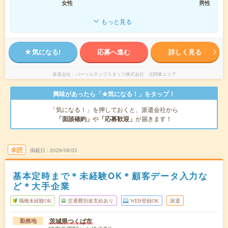
女性
男性
もっと見る
気になる!
応募へ進む
詳しく見る
派遣会社
パーソルテンプスタッフ株式会社 北関東エリア
興味があったら「★気になる！」をタップ！
「気になる！」を押しておくと、派遣会社から
「面談確約」
や
「応募歓迎」
が届きます！
未読
掲載日
2026/08/03
基本定時まで＊未経験OK＊顧客データ入力な
ど＊大手企業
職種未経験OK
交通費別途支給あり
WEB登録OK
派遣
茨城県つくば市
勤務地