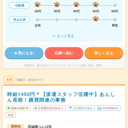
年齢層
20代
30代
40代
50代
60代
男女比率
女性
男性
もっと見る
気になる!
応募へ進む
詳しく見る
派遣会社
株式会社リクルートスタッフィング（茨城・栃木・群馬）
未読
掲載日
2026/07/17
時給1450円＊【派遣スタッフ活躍中】あんし
ん長期！購買関連の事務
職種未経験OK
交通費別途支給あり
土日祝日が休み
WEB登録OK
派遣
茨城県つくば市
勤務地