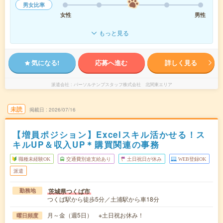
男女比率
女性
男性
もっと見る
気になる!
応募へ進む
詳しく見る
派遣会社
パーソルテンプスタッフ株式会社 北関東エリア
未読
掲載日
2026/07/16
【増員ポジション】Excelスキル活かせる！ス
キルUP＆収入UP＊購買関連の事務
職種未経験OK
交通費別途支給あり
土日祝日が休み
WEB登録OK
派遣
茨城県つくば市
勤務地
つくば駅から徒歩5分／土浦駅から車18分
月～金（週5日） ※土日祝お休み！
曜日頻度