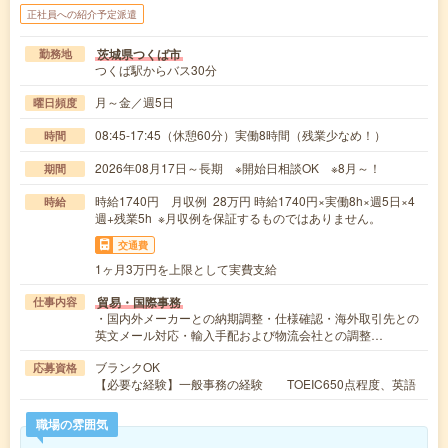
正社員への紹介予定派遣
茨城県つくば市
勤務地
つくば駅からバス30分
月～金／週5日
曜日頻度
08:45-17:45（休憩60分）実働8時間（残業少なめ！）
時間
2026年08月17日～長期 ※開始日相談OK ※8月～！
期間
時給1740円 月収例 28万円 時給1740円×実働8h×週5日×4
時給
週+残業5h ※月収例を保証するものではありません。
交通費
1ヶ月3万円を上限として実費支給
貿易・国際事務
仕事内容
・国内外メーカーとの納期調整・仕様確認・海外取引先との
英文メール対応・輸入手配および物流会社との調整…
ブランクOK
応募資格
【必要な経験】一般事務の経験 TOEIC650点程度、英語
職場の雰囲気