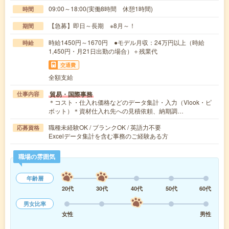
09:00～18:00(実働8時間 休憩1時間)
時間
【急募】即日～長期 ※8月～！
期間
時給1450円～1670円 ●モデル月収：24万円以上（時給
時給
1,450円・月21日出勤の場合）＋残業代
交通費
全額支給
貿易・国際事務
仕事内容
＊コスト・仕入れ価格などのデータ集計・入力（Vlook・ピ
ボット）＊資材仕入れ先への見積依頼、納期調…
職種未経験OK / ブランクOK / 英語力不要
応募資格
Excelデータ集計を含む事務のご経験ある方
職場の雰囲気
年齢層
20代
30代
40代
50代
60代
男女比率
女性
男性