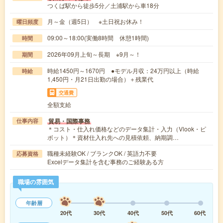
つくば駅から徒歩5分／土浦駅から車18分
月～金（週5日） ※土日祝お休み！
曜日頻度
09:00～18:00(実働8時間 休憩1時間)
時間
2026年09月上旬～長期 ※9月～！
期間
時給1450円～1670円 ●モデル月収：24万円以上（時給
時給
1,450円・月21日出勤の場合）＋残業代
交通費
全額支給
貿易・国際事務
仕事内容
＊コスト・仕入れ価格などのデータ集計・入力（Vlook・ピ
ボット）＊資材仕入れ先への見積依頼、納期調…
職種未経験OK / ブランクOK / 英語力不要
応募資格
Excelデータ集計を含む事務のご経験ある方
職場の雰囲気
年齢層
20代
30代
40代
50代
60代