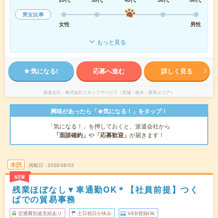
男女比率
女性
男性
もっと見る
気になる!
応募へ進む
詳しく見る
派遣会社
株式会社スタッフサービス（茨城・栃木・群馬エリア）
興味があったら「★気になる！」をタップ！
「気になる！」を押しておくと、派遣会社から
「面談確約」
や
「応募歓迎」
が届きます！
未読
掲載日
2026/08/03
NEW
残業ほぼなし▼車通勤OK＊【社員前提】つく
ばでの貿易事務
交通費別途支給あり
土日祝日が休み
WEB登録OK