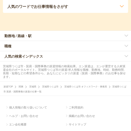
人気のワード
でお仕事情報をさがす
勤務地 / 路線・駅
職種
人気の検索インデックス
茨城県つくば市 - 貿易・国際事務の派遣情報の検索結果。エン派遣は、エンが運営する人材派
遣会社のポータルサイト。茨城県つくば市の派遣/求人情報を職種、勤務地、時給、勤務時間、
長期・短期などの希望条件から、あなたにピッタリの派遣（貿易・国際事務）のお仕事を探せ
ます。
派遣TOP
関東
茨城県
茨城県つくば市
茨城県つくば市 オフィスワーク・事務系
茨城県つくば
市 貿易・国際事務の派遣の仕事一覧
個人情報の取り扱いについて
ご利用規約
ヘルプ・お問い合わせ
掲載のお問い合わせ
エン会社概要
サイトマップ