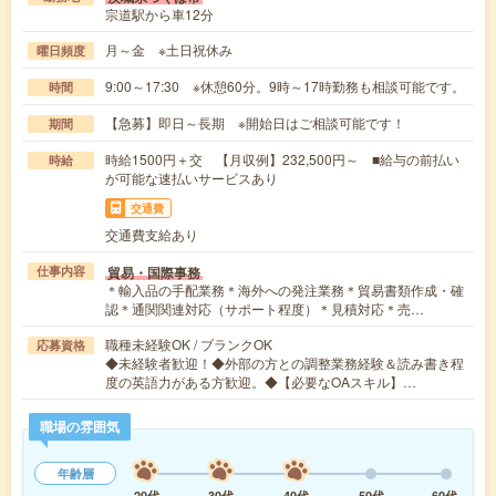
宗道駅から車12分
月～金 ※土日祝休み
曜日頻度
9:00～17:30 ※休憩60分。9時～17時勤務も相談可能です。
時間
【急募】即日～長期 ※開始日はご相談可能です！
期間
時給1500円＋交 【月収例】232,500円～ ■給与の前払い
時給
が可能な速払いサービスあり
交通費
交通費支給あり
貿易・国際事務
仕事内容
＊輸入品の手配業務＊海外への発注業務＊貿易書類作成・確
認＊通関関連対応（サポート程度）＊見積対応＊売…
職種未経験OK / ブランクOK
応募資格
◆未経験者歓迎！◆外部の方との調整業務経験＆読み書き程
度の英語力がある方歓迎。◆【必要なOAスキル】…
職場の雰囲気
年齢層
20代
30代
40代
50代
60代