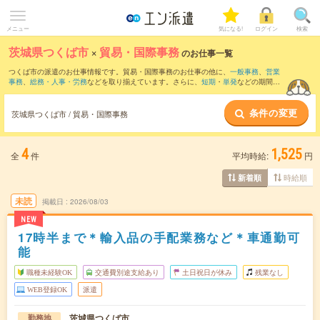
メニュー
気になる!
ログイン
検索
茨城県つくば市
×
貿易・国際事務
のお仕事一覧
つくば市の派遣のお仕事情報です。貿易・国際事務のお仕事の他に、
一般事務
、
営業
事務
、
総務・人事・労務
などを取り揃えています。さらに、
短期
・
単発
などの期間
や、
職種未経験OK
などのこだわり条件で絞り込んでいただけます。職種辞典：
貿易・
国際事務のお仕事とは？とは？
条件の変更
茨城県つくば市 / 貿易・国際事務
4
1,525
全
件
平均時給:
円
時給順
新着順
未読
掲載日
2026/08/03
NEW
17時半まで＊輸入品の手配業務など＊車通勤可
能
職種未経験OK
交通費別途支給あり
土日祝日が休み
残業なし
WEB登録OK
派遣
茨城県つくば市
勤務地