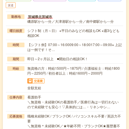
派遣
茨城県北茨城市
勤務地
磯原駅から---分／大津港駅から---分／南中郷駅から---分
シフト制（月～日） ※平日のみなどの相談もOK ※週3なども
曜日頻度
相談OK
【シフト例】07:00～16:0009:00～18:0017:00～09:00※ 上記
時間
は一例です！そ…
即日～2ヶ月以上 ■開始日の相談OK！
期間
無資格の方：時給1500円～1875円 / 介護福祉士：時給1800
時給
円～2250円 / 初任者以上：時給1600円～2000円
交通費
全額支給
看護助手
仕事内容
＼無資格・未経験OKの看護助手／医療行為は一切行わない
ので未経験でも安心！▽具体的には…・リネンやシ…
職種未経験OK / ブランクOK / パソコンスキル不要 / 英語力不
応募資格
要
＼無資格＊未経験OK／★年齢不問・ブランクOK★履歴書不