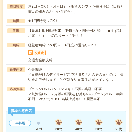
週2日～OK！（月～日） ※希望のシフトを毎月提出（日数と
曜日頻度
曜日の組み合わせや固定も可）
★1日5時間～OK！
時間
【急募】即日勤務OK！中旬～など開始日相談可 ★まずは
期間
お試し2カ月～のスタートも歓迎！
経験者時給1650円～ ※日払い/週払いOK！
時給
交通費
交通費全額支給
介護関連
仕事内容
／日勤だけのデイサービスで利用者さんの身の回りのお手伝
いをお任せします！＼何気ない日常生活がメインな…
ブランクOK / パソコンスキル不要 / 英語力不要
応募資格
＜無資格OK！＞介護の経験をお持ちの方ブランクOK・年齢
不問！WワークOK10名以上募集中！履歴書不…
職場の雰囲気
年齢層
20代
30代
40代
50代
60代