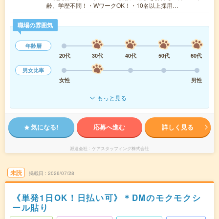
齢、学歴不問！・WワークOK！・10名以上採用…
職場の雰囲気
年齢層
20代
30代
40代
50代
60代
男女比率
女性
男性
もっと見る
気になる!
応募へ進む
詳しく見る
派遣会社
ケアスタッフィング株式会社
未読
掲載日
2026/07/28
《単発1日OK！日払い可》＊DMのモクモクシ
ール貼り