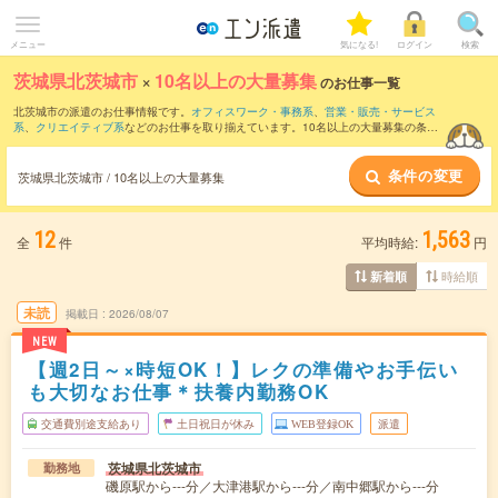
メニュー
気になる!
ログイン
検索
茨城県北茨城市
×
10名以上の大量募集
のお仕事一覧
北茨城市の派遣のお仕事情報です。
オフィスワーク・事務系
、
営業・販売・サービス
系
、
クリエイティブ系
などのお仕事を取り揃えています。10名以上の大量募集の条件
の他に、
交通費別途支給あり
、
職種未経験OK
、
友だちと一緒の応募OK
などのこだわ
り条件も取り揃えています。
条件の変更
茨城県北茨城市 / 10名以上の大量募集
12
1,563
全
件
平均時給:
円
時給順
新着順
未読
掲載日
2026/08/07
NEW
【週2日～×時短OK！】レクの準備やお手伝い
も大切なお仕事＊扶養内勤務OK
交通費別途支給あり
土日祝日が休み
WEB登録OK
派遣
茨城県北茨城市
勤務地
磯原駅から---分／大津港駅から---分／南中郷駅から---分