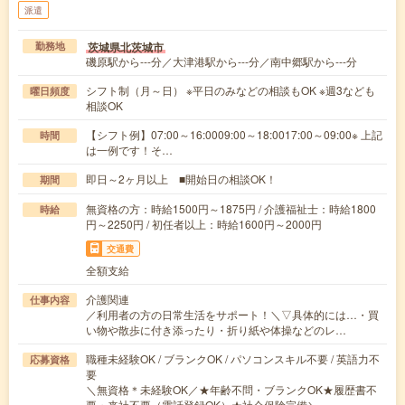
派遣
茨城県北茨城市
勤務地
磯原駅から---分／大津港駅から---分／南中郷駅から---分
シフト制（月～日） ※平日のみなどの相談もOK ※週3なども
曜日頻度
相談OK
【シフト例】07:00～16:0009:00～18:0017:00～09:00※ 上記
時間
は一例です！そ…
即日～2ヶ月以上 ■開始日の相談OK！
期間
無資格の方：時給1500円～1875円 / 介護福祉士：時給1800
時給
円～2250円 / 初任者以上：時給1600円～2000円
交通費
全額支給
介護関連
仕事内容
／利用者の方の日常生活をサポート！＼▽具体的には…・買
い物や散歩に付き添ったり・折り紙や体操などのレ…
職種未経験OK / ブランクOK / パソコンスキル不要 / 英語力不
応募資格
要
＼無資格＊未経験OK／★年齢不問・ブランクOK★履歴書不
要・来社不要（電話登録OK）★社会保険完備＼…