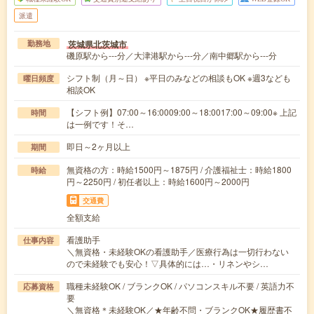
派遣
茨城県北茨城市
勤務地
磯原駅から---分／大津港駅から---分／南中郷駅から---分
シフト制（月～日） ※平日のみなどの相談もOK ※週3なども
曜日頻度
相談OK
【シフト例】07:00～16:0009:00～18:0017:00～09:00※ 上記
時間
は一例です！そ…
即日～2ヶ月以上
期間
無資格の方：時給1500円～1875円 / 介護福祉士：時給1800
時給
円～2250円 / 初任者以上：時給1600円～2000円
交通費
全額支給
看護助手
仕事内容
＼無資格・未経験OKの看護助手／医療行為は一切行わない
ので未経験でも安心！▽具体的には…・リネンやシ…
職種未経験OK / ブランクOK / パソコンスキル不要 / 英語力不
応募資格
要
＼無資格＊未経験OK／★年齢不問・ブランクOK★履歴書不