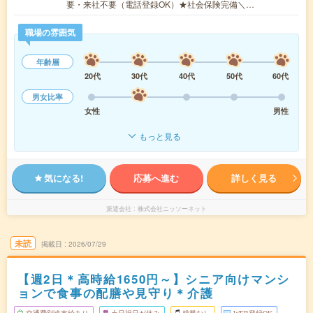
要・来社不要（電話登録OK）★社会保険完備＼…
職場の雰囲気
年齢層
20代
30代
40代
50代
60代
男女比率
女性
男性
もっと見る
気になる!
応募へ進む
詳しく見る
派遣会社
株式会社ニッソーネット
未読
掲載日
2026/07/29
【週2日＊高時給1650円～】シニア向けマンシ
ョンで食事の配膳や見守り＊介護
交通費別途支給あり
土日祝日が休み
残業なし
WEB登録OK