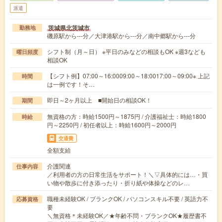
派遣
茨城県北茨城市
勤務地
磯原駅から---分／大津港駅から---分／南中郷駅から---分
シフト制（月～日） ※平日のみなどの相談もOK ※週3なども
曜日頻度
相談OK
【シフト例】07:00～16:0009:00～18:0017:00～09:00※ 上記
時間
は一例です！そ…
即日～2ヶ月以上 ■開始日の相談OK！
期間
無資格の方：時給1500円～1875円 / 介護福祉士：時給1800
時給
円～2250円 / 初任者以上：時給1600円～2000円
交通費
全額支給
介護関連
仕事内容
／利用者の方の日常生活をサポート！＼▽具体的には…・買
い物や散歩に付き添ったり・折り紙や体操などのレ…
職種未経験OK / ブランクOK / パソコンスキル不要 / 英語力不
応募資格
要
＼無資格＊未経験OK／★年齢不問・ブランクOK★履歴書不