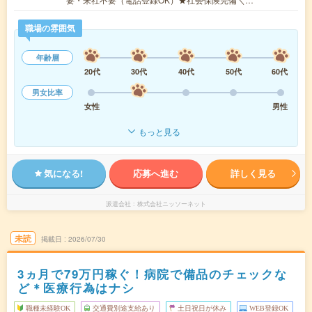
職場の雰囲気
年齢層
20代
30代
40代
50代
60代
男女比率
女性
男性
もっと見る
気になる!
応募へ進む
詳しく見る
派遣会社
株式会社ニッソーネット
未読
掲載日
2026/07/30
3ヵ月で79万円稼ぐ！病院で備品のチェックな
ど＊医療行為はナシ
職種未経験OK
交通費別途支給あり
土日祝日が休み
WEB登録OK