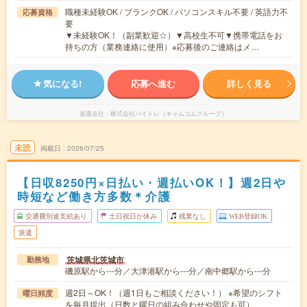
職種未経験OK / ブランクOK / パソコンスキル不要 / 英語力不
応募資格
要
▼未経験OK！（副業歓迎☆）▼高校生不可▼携帯電話をお
持ちの方（業務連絡に使用）※応募後のご連絡はメ…
気になる!
応募へ進む
詳しく見る
派遣会社
株式会社バイトレ（キャムコムグループ）
未読
掲載日
2026/07/25
【日収8250円×日払い・週払いOK！】週2日や
時短など働き方多数＊介護
交通費別途支給あり
土日祝日が休み
残業なし
WEB登録OK
派遣
茨城県北茨城市
勤務地
磯原駅から---分／大津港駅から---分／南中郷駅から---分
週2日～OK！（週1日もご相談ください！） ※希望のシフト
曜日頻度
を毎月提出（日数と曜日の組み合わせや固定も可）