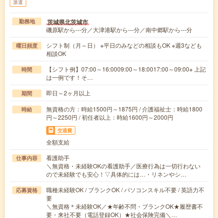
派遣
茨城県北茨城市
勤務地
磯原駅から---分／大津港駅から---分／南中郷駅から---分
シフト制（月～日） ※平日のみなどの相談もOK ※週3なども
曜日頻度
相談OK
【シフト例】07:00～16:0009:00～18:0017:00～09:00※ 上記
時間
は一例です！そ…
即日～2ヶ月以上
期間
無資格の方：時給1500円～1875円 / 介護福祉士：時給1800
時給
円～2250円 / 初任者以上：時給1600円～2000円
交通費
全額支給
看護助手
仕事内容
＼無資格・未経験OKの看護助手／医療行為は一切行わない
ので未経験でも安心！▽具体的には…・リネンやシ…
職種未経験OK / ブランクOK / パソコンスキル不要 / 英語力不
応募資格
要
＼無資格＊未経験OK／★年齢不問・ブランクOK★履歴書不
要・来社不要（電話登録OK）★社会保険完備＼…