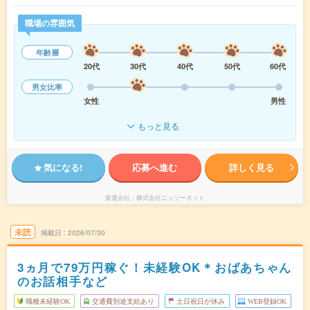
職場の雰囲気
年齢層
20代
30代
40代
50代
60代
男女比率
女性
男性
もっと見る
気になる!
応募へ進む
詳しく見る
派遣会社
株式会社ニッソーネット
未読
掲載日
2026/07/30
3ヵ月で79万円稼ぐ！未経験OK＊おばあちゃん
のお話相手など
職種未経験OK
交通費別途支給あり
土日祝日が休み
WEB登録OK