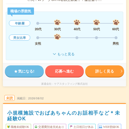
職場の雰囲気
年齢層
20代
30代
40代
50代
60代
男女比率
女性
男性
もっと見る
気になる!
応募へ進む
詳しく見る
派遣会社
ケアスタッフィング株式会社
未読
掲載日
2026/08/02
小規模施設でおばあちゃんのお話相手など＊未
経験OK
職種未経験OK
交通費別途支給あり
土日祝日が休み
WEB登録OK