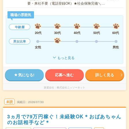
要・来社不要（電話登録OK）★社会保険完備＼…
職場の雰囲気
年齢層
20代
30代
40代
50代
60代
男女比率
女性
男性
もっと見る
気になる!
応募へ進む
詳しく見る
派遣会社
株式会社ニッソーネット
未読
掲載日
2026/07/30
3ヵ月で79万円稼ぐ！未経験OK＊おばあちゃん
のお話相手など＊