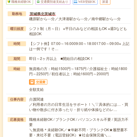
職種未経験OK
交通費別途支給あり
WEB登録OK
派遣
茨城県北茨城市
勤務地
磯原駅から---分／大津港駅から---分／南中郷駅から---分
シフト制（月～日） ※平日のみなどの相談もOK ※週3なども
曜日頻度
相談OK
【シフト例】07:00～16:0009:00～18:0017:00～09:00※ 上記
時間
は一例です！そ…
即日～2ヶ月以上 ■開始日の相談OK！
期間
無資格の方：時給1500円～1875円 / 介護福祉士：時給1800
時給
円～2250円 / 初任者以上：時給1600円～2000円
交通費
全額支給
介護関連
仕事内容
／利用者の方の日常生活をサポート！＼▽具体的には…・買
い物や散歩に付き添ったり・折り紙や体操などのレ…
職種未経験OK / ブランクOK / パソコンスキル不要 / 英語力不
応募資格
要
＼無資格＊未経験OK／★年齢不問・ブランクOK★履歴書不
要・来社不要（電話登録OK）★社会保険完備＼…