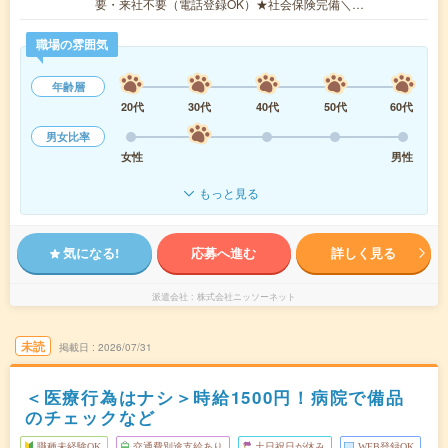
要・来社不要（電話登録OK）★社会保険完備＼…
職場の雰囲気
年齢層
20代
30代
40代
50代
60代
男女比率
女性
男性
もっと見る
気になる!
応募へ進む
詳しく見る
派遣会社
株式会社ニッソーネット
未読
掲載日
2026/07/31
＜医療行為はナシ＞時給1500円！病院で備品
のチェックなど
職種未経験OK
交通費別途支給あり
土日祝日が休み
WEB登録OK