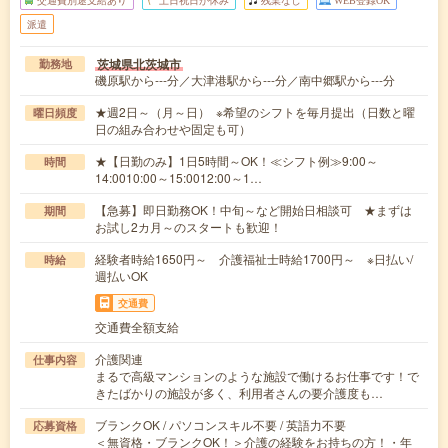
派遣
茨城県北茨城市
勤務地
磯原駅から---分／大津港駅から---分／南中郷駅から---分
★週2日～（月～日） ※希望のシフトを毎月提出（日数と曜
曜日頻度
日の組み合わせや固定も可）
★【日勤のみ】1日5時間～OK！≪シフト例≫9:00～
時間
14:0010:00～15:0012:00～1…
【急募】即日勤務OK！中旬～など開始日相談可 ★まずは
期間
お試し2カ月～のスタートも歓迎！
経験者時給1650円～ 介護福祉士時給1700円～ ※日払い/
時給
週払いOK
交通費
交通費全額支給
介護関連
仕事内容
まるで高級マンションのような施設で働けるお仕事です！で
きたばかりの施設が多く、利用者さんの要介護度も…
ブランクOK / パソコンスキル不要 / 英語力不要
応募資格
＜無資格・ブランクOK！＞介護の経験をお持ちの方！・年