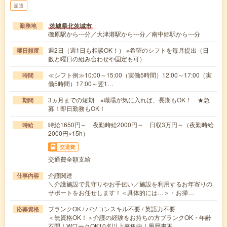
派遣
茨城県北茨城市
勤務地
磯原駅から---分／大津港駅から---分／南中郷駅から---分
週2日（週1日も相談OK！） ※希望のシフトを毎月提出（日
曜日頻度
数と曜日の組み合わせや固定も可）
≪シフト例≫10:00～15:00（実働5時間）12:00～17:00（実
時間
働5時間）17:00～翌1…
3ヵ月までの短期 ※職場が気に入れば、長期もOK！ ★急
期間
募！即日勤務もOK！
時給1650円～ 夜勤時給2000円～ 日収3万円～（夜勤時給
時給
2000円×15h）
交通費
交通費全額支給
介護関連
仕事内容
＼介護施設で見守りやお手伝い／施設を利用するお年寄りの
サポートをお任せします！＜具体的には…＞・お掃…
ブランクOK / パソコンスキル不要 / 英語力不要
応募資格
＜無資格OK！＞介護の経験をお持ちの方ブランクOK・年齢
不問！WワークOK10名以上募集中！履歴書不…