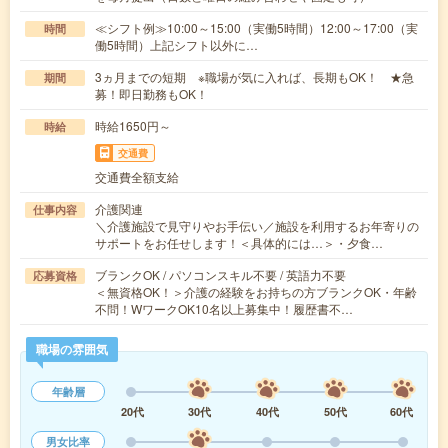
≪シフト例≫10:00～15:00（実働5時間）12:00～17:00（実
時間
働5時間）上記シフト以外に…
3ヵ月までの短期 ※職場が気に入れば、長期もOK！ ★急
期間
募！即日勤務もOK！
時給1650円～
時給
交通費
交通費全額支給
介護関連
仕事内容
＼介護施設で見守りやお手伝い／施設を利用するお年寄りの
サポートをお任せします！＜具体的には…＞・夕食…
ブランクOK / パソコンスキル不要 / 英語力不要
応募資格
＜無資格OK！＞介護の経験をお持ちの方ブランクOK・年齢
不問！WワークOK10名以上募集中！履歴書不…
職場の雰囲気
年齢層
20代
30代
40代
50代
60代
男女比率