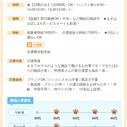
★【日勤のみ】1日5時間～OK！≪シフト例≫9:00～
時間
14:0010:00～15:0012:00～1…
【急募】即日勤務OK！中旬～など開始日相談可 ★まずは
期間
お試し2カ月～のスタートも歓迎！
経験者時給1650円～ 介護福祉士時給1700円～ ★日払い/
時給
週払いOK
交通費
交通費全額支給
介護関連
仕事内容
まるでホテルのような施設で働けるお仕事です！できたばか
りの施設が多く、利用者さんの要介護度も低め！体…
ブランクOK / パソコンスキル不要 / 英語力不要
応募資格
＜無資格・ブランクOK！＞介護の経験をお持ちの方！・年
齢、学歴不問！・WワークOK！・10名以上採用…
職場の雰囲気
年齢層
20代
30代
40代
50代
60代
男女比率