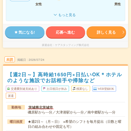
女性
男性
もっと見る
気になる!
応募へ進む
詳しく見る
派遣会社
ケアスタッフィング株式会社
未読
掲載日
2026/07/24
【週2日～】高時給1650円×日払いOK＊ホテル
のような施設でお話相手や掃除など
交通費別途支給あり
土日祝日が休み
残業なし
WEB登録OK
派遣
茨城県北茨城市
勤務地
磯原駅から---分／大津港駅から---分／南中郷駅から---分
★週2日～（月～日） ※希望のシフトを毎月提出（日数と曜
曜日頻度
日の組み合わせや固定も可）