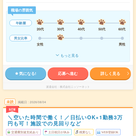
職場の雰囲気
年齢層
20代
30代
40代
50代
60代
男女比率
女性
男性
もっと見る
気になる!
応募へ進む
詳しく見る
派遣会社
株式会社ニッソーネット
未読
掲載日
2026/08/04
NEW
＼空いた時間で働く！／日払いOK×1勤務3万
円も可！施設での見回りなど
交通費別途支給あり
土日祝日が休み
残業なし
WEB登録OK