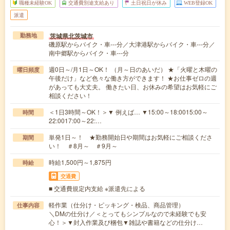
職種未経験OK
交通費別途支給あり
土日祝日が休み
WEB登録OK
派遣
茨城県北茨城市
勤務地
磯原駅からバイク・車---分／大津港駅からバイク・車---分／
南中郷駅からバイク・車---分
週0日～/月1日～OK！ （月～日のあいだ） ★「火曜と木曜の
曜日頻度
午後だけ」など色々な働き方ができます！ ★お仕事ゼロの週
があっても大丈夫。 働きたい日、お休みの希望はお気軽にご
相談ください！
＜1日3時間～OK！＞▼ 例えば… ▼15:00～18:0015:00～
時間
22:0017:00～22:…
単発1日～！ ★勤務開始日や期間はお気軽にご相談くださ
期間
い！ ＃8月～ ＃9月～
時給1,500円～1,875円
時給
交通費
■ 交通費規定内支給 ※派遣先による
軽作業（仕分け・ピッキング・検品、商品管理）
仕事内容
＼DMの仕分け／＜とってもシンプルなので未経験でも安
心！＞▼封入作業及び梱包▼雑誌や書籍などの仕分け…