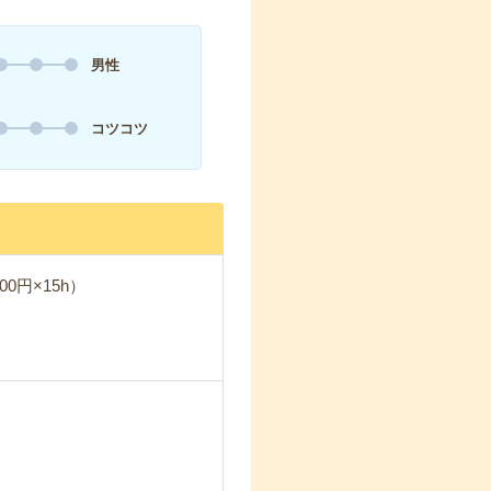
男性
コツコツ
0円×15h）