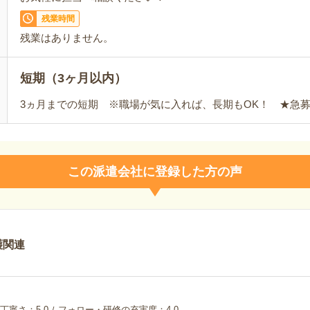
残業時間
残業はありません。
短期（3ヶ月以内）
3ヵ月までの短期 ※職場が気に入れば、長期もOK！ ★急募
この派遣会社に登録した方の声
護関連
丁寧さ
5.0
フォロー・研修の充実度
4.0