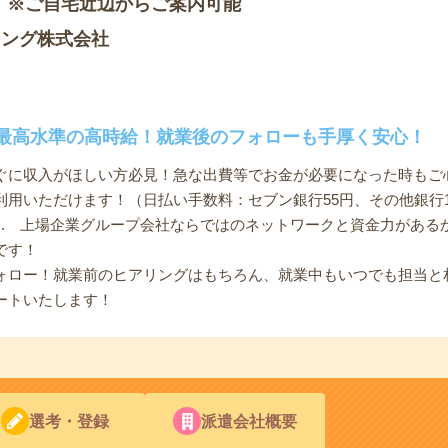
 ※ご自宅近辺からご案内可能
ィング株式会社
界最高水準の高時給！就業後のフォローも手厚く安心！
ぐに収入がほしい方必見！急な出費等でお金が必要になった時もご
用いただけます！（日払い手数料：セブン銀行55円、その他銀行1
.. 上場企業グループ会社ならではのネットワークと資金力がある
です！
ォロー！就業前のヒアリングはもちろん、就業中もいつでも担当と
ートいたします！
選考・登録
派遣会社概要