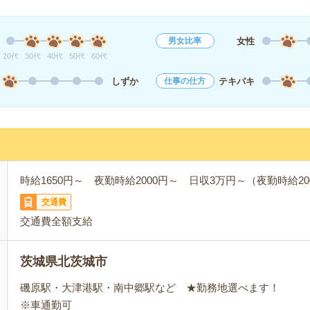
女性
男女比率
20代
30代
40代
50代
60代
しずか
テキパキ
仕事の仕方
時給1650円～ 夜勤時給2000円～ 日収3万円～（夜勤時給200
交通費
交通費全額支給
茨城県北茨城市
磯原駅・大津港駅・南中郷駅など ★勤務地選べます！
※車通勤可