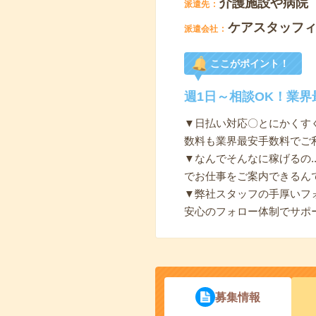
介護施設や病院
派遣先
ケアスタッフ
派遣会社
ここがポイント！
週1日～相談OK！業
▼日払い対応〇とにかくす
数料も業界最安手数料でご利
▼なんでそんなに稼げるの.
でお仕事をご案内できるん
▼弊社スタッフの手厚いフ
安心のフォロー体制でサポ
募集情報