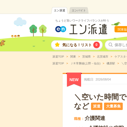
エン派遣
エンバイト
ちょうど良いワークライフバランスが叶う
関東版
気になる！リスト
0
保存し
派遣TOP
関東
茨城県
北茨城市
ケアスタ
派遣TOP
ＪＲ常磐線(上野－仙台)
磯原駅
＼空
NEW
掲載日
2026
/
08
/
04
＼空いた時間で
など
派遣
大量募集
介護関連
職種