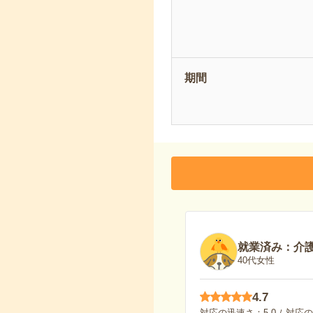
期間
就業済み：介
40代女性
4.7
対応の迅速さ
5.0
対応の