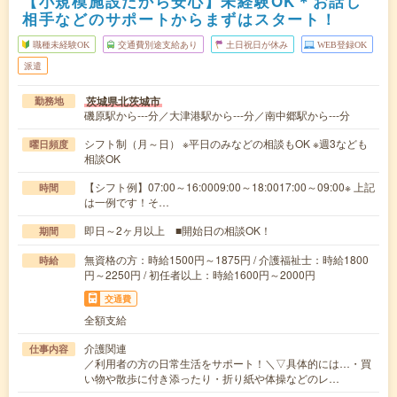
【小規模施設だから安心】未経験OK＊お話し
相手などのサポートからまずはスタート！
職種未経験OK
交通費別途支給あり
土日祝日が休み
WEB登録OK
派遣
茨城県北茨城市
勤務地
磯原駅から---分／大津港駅から---分／南中郷駅から---分
シフト制（月～日） ※平日のみなどの相談もOK ※週3なども
曜日頻度
相談OK
【シフト例】07:00～16:0009:00～18:0017:00～09:00※ 上記
時間
は一例です！そ…
即日～2ヶ月以上 ■開始日の相談OK！
期間
無資格の方：時給1500円～1875円 / 介護福祉士：時給1800
時給
円～2250円 / 初任者以上：時給1600円～2000円
交通費
全額支給
介護関連
仕事内容
／利用者の方の日常生活をサポート！＼▽具体的には…・買
い物や散歩に付き添ったり・折り紙や体操などのレ…