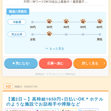
不問！WワークOK10名以上募集中！履歴書不…
職場の雰囲気
年齢層
20代
30代
40代
50代
60代
男女比率
女性
男性
もっと見る
気になる!
応募へ進む
詳しく見る
派遣会社
ケアスタッフィング株式会社
未読
掲載日
2026/07/24
【週2日～】高時給1650円×日払いOK＊ホテル
のような施設でお話相手や掃除など
交通費別途支給あり
土日祝日が休み
残業なし
WEB登録OK