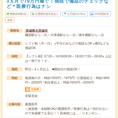
3ヵ月で79万円稼ぐ！病院で備品のチェックな
ど＊医療行為はナシ
職種未経験OK
交通費別途支給あり
土日祝日が休み
WEB登録OK
派遣
茨城県北茨城市
勤務地
磯原駅から---分／大津港駅から---分／南中郷駅から---分
シフト制（月～日） ※平日のみなどの相談もOK ※週3なども
曜日頻度
相談OK
【シフト例】07:00～16:0009:00～18:0017:00～09:00※ 上記
時間
は一例です！そ…
即日～2ヶ月以上 ■開始日の相談OK！
期間
無資格の方：時給1500円～1875円 / 介護福祉士：時給1800
時給
円～2250円 / 初任者以上：時給1600円～2000円
交通費
全額支給
看護助手
仕事内容
＼無資格・未経験OKの看護助手／医療行為は一切行わない
ので未経験でも安心！▽具体的には…・リネンやシ…