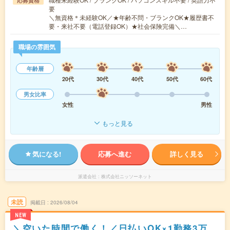
応募資格
要
＼無資格＊未経験OK／★年齢不問・ブランクOK★履歴書不
要・来社不要（電話登録OK）★社会保険完備＼…
職場の雰囲気
年齢層
20代
30代
40代
50代
60代
男女比率
女性
男性
もっと見る
気になる!
応募へ進む
詳しく見る
派遣会社
株式会社ニッソーネット
未読
掲載日
2026/08/04
NEW
＼空いた時間で働く！／日払いOK×1勤務3万