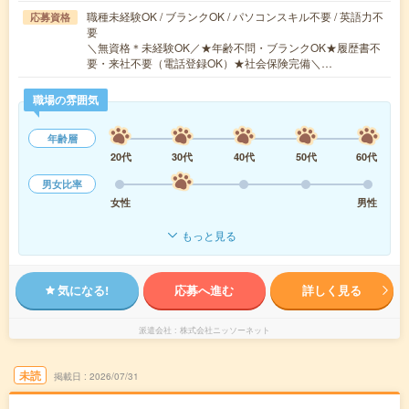
職種未経験OK / ブランクOK / パソコンスキル不要 / 英語力不
応募資格
要
＼無資格＊未経験OK／★年齢不問・ブランクOK★履歴書不
要・来社不要（電話登録OK）★社会保険完備＼…
職場の雰囲気
年齢層
20代
30代
40代
50代
60代
男女比率
女性
男性
もっと見る
気になる!
応募へ進む
詳しく見る
派遣会社
株式会社ニッソーネット
未読
掲載日
2026/07/31