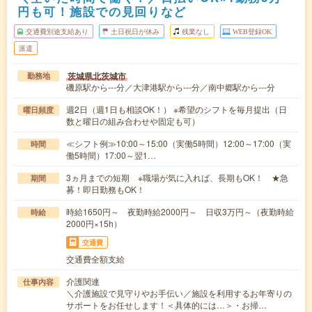
円も可！施設での見回りなど
交通費別途支給あり
土日祝日が休み
残業なし
WEB登録OK
派遣
茨城県北茨城市
勤務地
磯原駅から---分／大津港駅から---分／南中郷駅から---分
週2日（週1日も相談OK！） ※希望のシフトを毎月提出（日
曜日頻度
数と曜日の組み合わせや固定も可）
≪シフト例≫10:00～15:00（実働5時間）12:00～17:00（実
時間
働5時間）17:00～翌1…
3ヵ月までの短期 ※職場が気に入れば、長期もOK！ ★急
期間
募！即日勤務もOK！
時給1650円～ 夜勤時給2000円～ 日収3万円～（夜勤時給
時給
2000円×15h）
交通費
交通費全額支給
介護関連
仕事内容
＼介護施設で見守りやお手伝い／施設を利用するお年寄りの
サポートをお任せします！＜具体的には…＞・お掃…