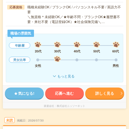
職種未経験OK / ブランクOK / パソコンスキル不要 / 英語力不
応募資格
要
＼無資格＊未経験OK／★年齢不問・ブランクOK★履歴書不
要・来社不要（電話登録OK）★社会保険完備＼…
職場の雰囲気
年齢層
20代
30代
40代
50代
60代
男女比率
女性
男性
もっと見る
気になる!
応募へ進む
詳しく見る
派遣会社
株式会社ニッソーネット
未読
掲載日
2026/07/30