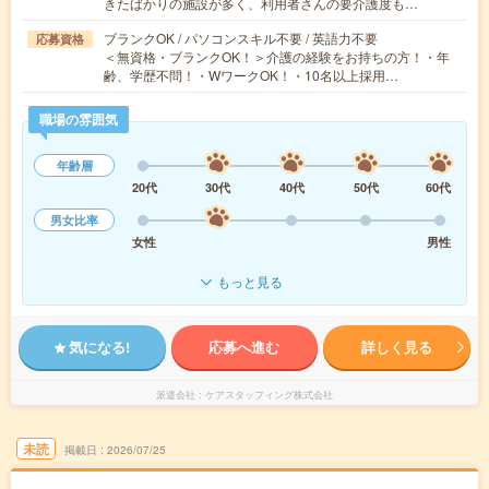
きたばかりの施設が多く、利用者さんの要介護度も…
ブランクOK / パソコンスキル不要 / 英語力不要
応募資格
＜無資格・ブランクOK！＞介護の経験をお持ちの方！・年
齢、学歴不問！・WワークOK！・10名以上採用…
職場の雰囲気
年齢層
20代
30代
40代
50代
60代
男女比率
女性
男性
もっと見る
気になる!
応募へ進む
詳しく見る
派遣会社
ケアスタッフィング株式会社
未読
掲載日
2026/07/25