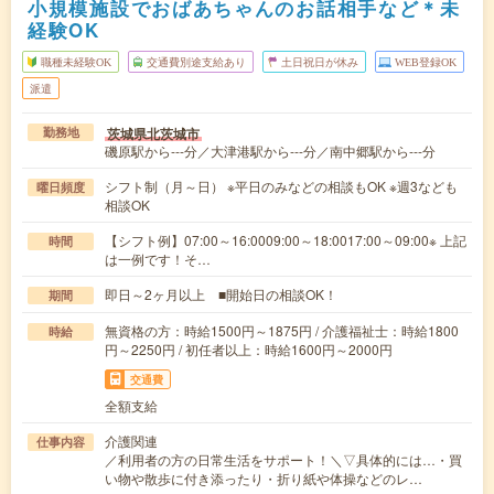
小規模施設でおばあちゃんのお話相手など＊未
経験OK
職種未経験OK
交通費別途支給あり
土日祝日が休み
WEB登録OK
派遣
茨城県北茨城市
勤務地
磯原駅から---分／大津港駅から---分／南中郷駅から---分
シフト制（月～日） ※平日のみなどの相談もOK ※週3なども
曜日頻度
相談OK
【シフト例】07:00～16:0009:00～18:0017:00～09:00※ 上記
時間
は一例です！そ…
即日～2ヶ月以上 ■開始日の相談OK！
期間
無資格の方：時給1500円～1875円 / 介護福祉士：時給1800
時給
円～2250円 / 初任者以上：時給1600円～2000円
交通費
全額支給
介護関連
仕事内容
／利用者の方の日常生活をサポート！＼▽具体的には…・買
い物や散歩に付き添ったり・折り紙や体操などのレ…