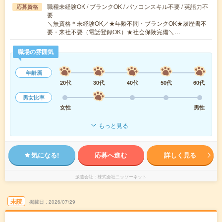
職種未経験OK / ブランクOK / パソコンスキル不要 / 英語力不
応募資格
要
＼無資格＊未経験OK／★年齢不問・ブランクOK★履歴書不
要・来社不要（電話登録OK）★社会保険完備＼…
職場の雰囲気
年齢層
20代
30代
40代
50代
60代
男女比率
女性
男性
もっと見る
気になる!
応募へ進む
詳しく見る
派遣会社
株式会社ニッソーネット
未読
掲載日
2026/07/29