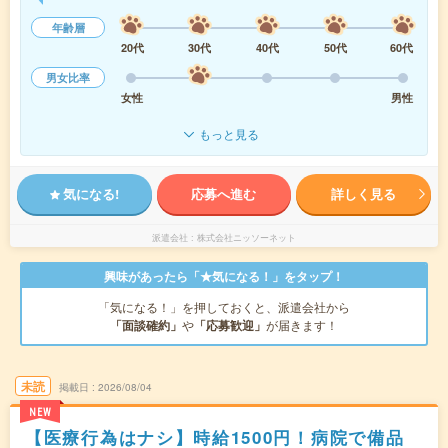
年齢層
20代
30代
40代
50代
60代
男女比率
女性
男性
もっと見る
気になる!
応募へ進む
詳しく見る
派遣会社
株式会社ニッソーネット
興味があったら「★気になる！」をタップ！
「気になる！」を押しておくと、派遣会社から
「面談確約」
や
「応募歓迎」
が届きます！
未読
掲載日
2026/08/04
NEW
【医療行為はナシ】時給1500円！病院で備品