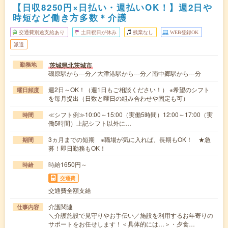
【日収8250円×日払い・週払いOK！】週2日や
時短など働き方多数＊介護
交通費別途支給あり
土日祝日が休み
残業なし
WEB登録OK
派遣
茨城県北茨城市
勤務地
磯原駅から---分／大津港駅から---分／南中郷駅から---分
週2日～OK！（週1日もご相談ください！） ※希望のシフト
曜日頻度
を毎月提出（日数と曜日の組み合わせや固定も可）
≪シフト例≫10:00～15:00（実働5時間）12:00～17:00（実
時間
働5時間）上記シフト以外に…
3ヵ月までの短期 ※職場が気に入れば、長期もOK！ ★急
期間
募！即日勤務もOK！
時給1650円～
時給
交通費
交通費全額支給
介護関連
仕事内容
＼介護施設で見守りやお手伝い／施設を利用するお年寄りの
サポートをお任せします！＜具体的には…＞・夕食…