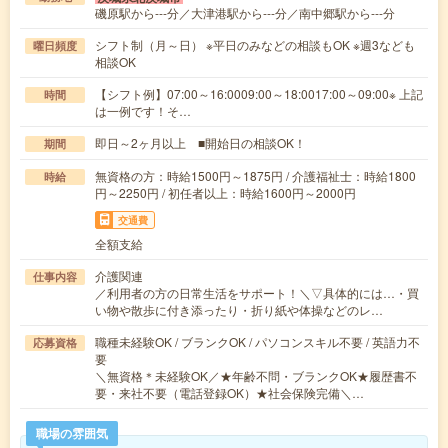
磯原駅から---分／大津港駅から---分／南中郷駅から---分
シフト制（月～日） ※平日のみなどの相談もOK ※週3なども
曜日頻度
相談OK
【シフト例】07:00～16:0009:00～18:0017:00～09:00※ 上記
時間
は一例です！そ…
即日～2ヶ月以上 ■開始日の相談OK！
期間
無資格の方：時給1500円～1875円 / 介護福祉士：時給1800
時給
円～2250円 / 初任者以上：時給1600円～2000円
交通費
全額支給
介護関連
仕事内容
／利用者の方の日常生活をサポート！＼▽具体的には…・買
い物や散歩に付き添ったり・折り紙や体操などのレ…
職種未経験OK / ブランクOK / パソコンスキル不要 / 英語力不
応募資格
要
＼無資格＊未経験OK／★年齢不問・ブランクOK★履歴書不
要・来社不要（電話登録OK）★社会保険完備＼…
職場の雰囲気