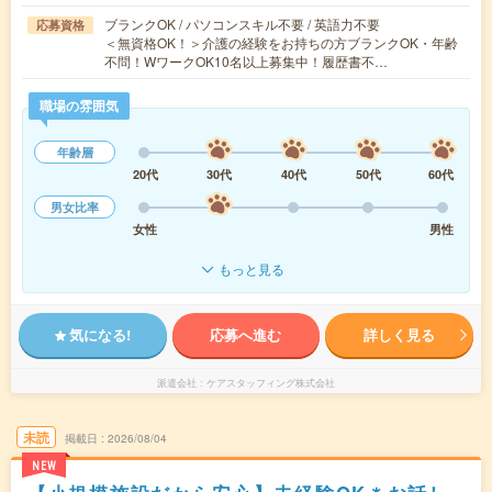
ブランクOK / パソコンスキル不要 / 英語力不要
応募資格
＜無資格OK！＞介護の経験をお持ちの方ブランクOK・年齢
不問！WワークOK10名以上募集中！履歴書不…
職場の雰囲気
年齢層
20代
30代
40代
50代
60代
男女比率
女性
男性
もっと見る
気になる!
応募へ進む
詳しく見る
派遣会社
ケアスタッフィング株式会社
未読
掲載日
2026/08/04
NEW