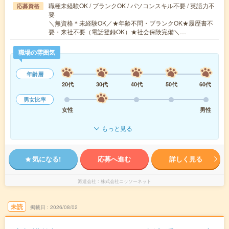
職種未経験OK / ブランクOK / パソコンスキル不要 / 英語力不
応募資格
要
＼無資格＊未経験OK／★年齢不問・ブランクOK★履歴書不
要・来社不要（電話登録OK）★社会保険完備＼…
職場の雰囲気
年齢層
20代
30代
40代
50代
60代
男女比率
女性
男性
もっと見る
気になる!
応募へ進む
詳しく見る
派遣会社
株式会社ニッソーネット
未読
掲載日
2026/08/02