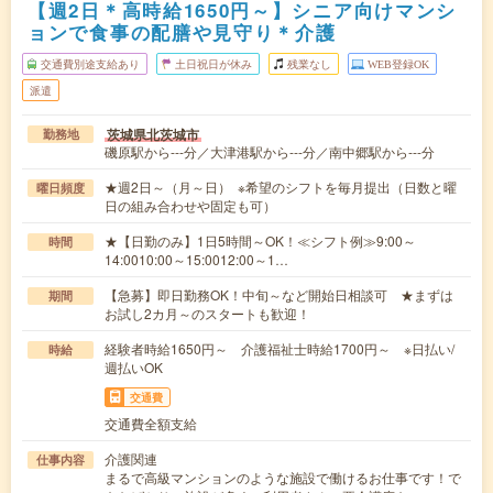
【週2日＊高時給1650円～】シニア向けマンシ
ョンで食事の配膳や見守り＊介護
交通費別途支給あり
土日祝日が休み
残業なし
WEB登録OK
派遣
茨城県北茨城市
勤務地
磯原駅から---分／大津港駅から---分／南中郷駅から---分
★週2日～（月～日） ※希望のシフトを毎月提出（日数と曜
曜日頻度
日の組み合わせや固定も可）
★【日勤のみ】1日5時間～OK！≪シフト例≫9:00～
時間
14:0010:00～15:0012:00～1…
【急募】即日勤務OK！中旬～など開始日相談可 ★まずは
期間
お試し2カ月～のスタートも歓迎！
経験者時給1650円～ 介護福祉士時給1700円～ ※日払い/
時給
週払いOK
交通費
交通費全額支給
介護関連
仕事内容
まるで高級マンションのような施設で働けるお仕事です！で