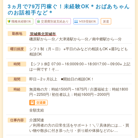
3ヵ月で79万円稼ぐ！未経験OK＊おばあちゃん
のお話相手など＊
職種未経験OK
交通費別途支給あり
WEB登録OK
派遣
茨城県北茨城市
勤務地
磯原駅から---分／大津港駅から---分／南中郷駅から---分
シフト制（月～日） ※平日のみなどの相談もOK ※週3なども
曜日頻度
相談OK
【シフト例】07:00～16:0009:00～18:0017:00～09:00※ 上記
時間
は一例です！そ…
即日～2ヶ月以上 ■開始日の相談OK！
期間
無資格の方：時給1500円～1875円 / 介護福祉士：時給1800
時給
円～2250円 / 初任者以上：時給1600円～2000円
交通費
全額支給
介護関連
仕事内容
／利用者の方の日常生活をサポート！＼▽具体的には…・買
い物や散歩に付き添ったり・折り紙や体操などのレ…