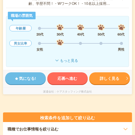
齢、学歴不問！・WワークOK！・10名以上採用…
職場の雰囲気
年齢層
20代
30代
40代
50代
60代
男女比率
女性
男性
もっと見る
気になる!
応募へ進む
詳しく見る
派遣会社
ケアスタッフィング株式会社
検索条件を追加して絞り込む
職種
でお仕事情報を絞り込む