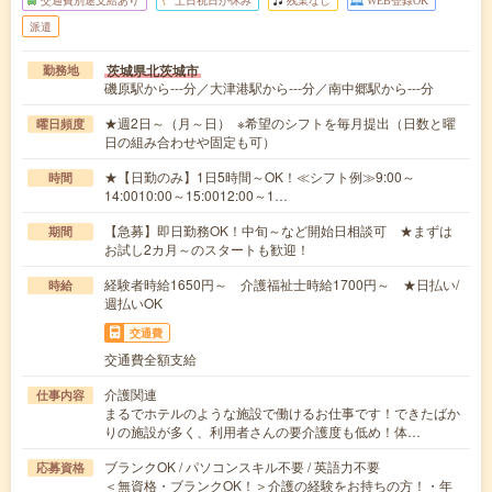
派遣
茨城県北茨城市
勤務地
磯原駅から---分／大津港駅から---分／南中郷駅から---分
★週2日～（月～日） ※希望のシフトを毎月提出（日数と曜
曜日頻度
日の組み合わせや固定も可）
★【日勤のみ】1日5時間～OK！≪シフト例≫9:00～
時間
14:0010:00～15:0012:00～1…
【急募】即日勤務OK！中旬～など開始日相談可 ★まずは
期間
お試し2カ月～のスタートも歓迎！
経験者時給1650円～ 介護福祉士時給1700円～ ★日払い/
時給
週払いOK
交通費
交通費全額支給
介護関連
仕事内容
まるでホテルのような施設で働けるお仕事です！できたばか
りの施設が多く、利用者さんの要介護度も低め！体…
ブランクOK / パソコンスキル不要 / 英語力不要
応募資格
＜無資格・ブランクOK！＞介護の経験をお持ちの方！・年