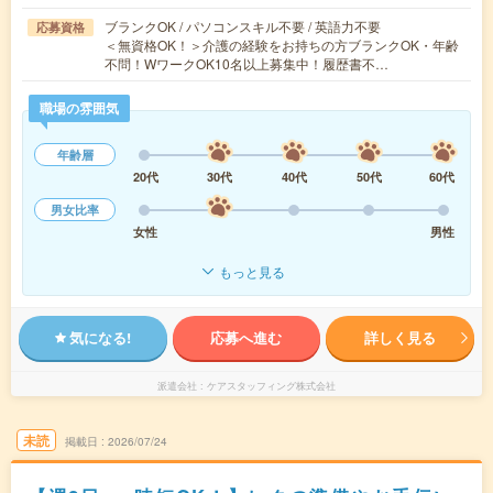
ブランクOK / パソコンスキル不要 / 英語力不要
応募資格
＜無資格OK！＞介護の経験をお持ちの方ブランクOK・年齢
不問！WワークOK10名以上募集中！履歴書不…
職場の雰囲気
年齢層
20代
30代
40代
50代
60代
男女比率
女性
男性
もっと見る
気になる!
応募へ進む
詳しく見る
派遣会社
ケアスタッフィング株式会社
未読
掲載日
2026/07/24