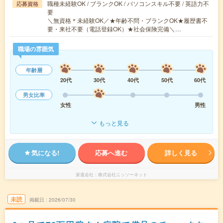
職種未経験OK / ブランクOK / パソコンスキル不要 / 英語力不
応募資格
要
＼無資格＊未経験OK／★年齢不問・ブランクOK★履歴書不
要・来社不要（電話登録OK）★社会保険完備＼…
職場の雰囲気
年齢層
20代
30代
40代
50代
60代
男女比率
女性
男性
もっと見る
気になる!
応募へ進む
詳しく見る
派遣会社
株式会社ニッソーネット
未読
掲載日
2026/07/30