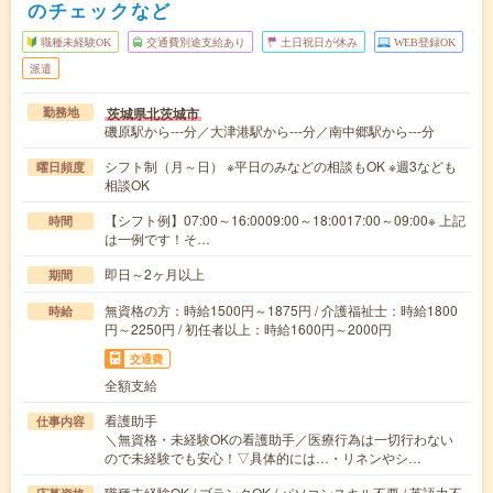
のチェックなど
職種未経験OK
交通費別途支給あり
土日祝日が休み
WEB登録OK
派遣
茨城県北茨城市
勤務地
磯原駅から---分／大津港駅から---分／南中郷駅から---分
シフト制（月～日） ※平日のみなどの相談もOK ※週3なども
曜日頻度
相談OK
【シフト例】07:00～16:0009:00～18:0017:00～09:00※ 上記
時間
は一例です！そ…
即日～2ヶ月以上
期間
無資格の方：時給1500円～1875円 / 介護福祉士：時給1800
時給
円～2250円 / 初任者以上：時給1600円～2000円
交通費
全額支給
看護助手
仕事内容
＼無資格・未経験OKの看護助手／医療行為は一切行わない
ので未経験でも安心！▽具体的には…・リネンやシ…
職種未経験OK / ブランクOK / パソコンスキル不要 / 英語力不