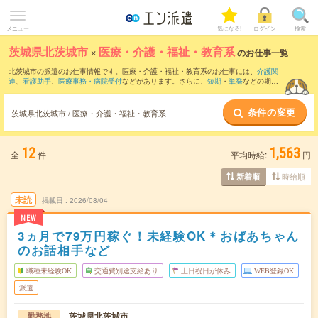
メニュー
気になる!
ログイン
検索
茨城県北茨城市
×
医療・介護・福祉・教育系
のお仕事一覧
北茨城市の派遣のお仕事情報です。医療・介護・福祉・教育系のお仕事には、
介護関
連
、
看護助手
、
医療事務・病院受付
などがあります。さらに、
短期
・
単発
などの期間
や、
職種未経験OK
などのこだわり条件で絞り込んでいただけます。
条件の変更
茨城県北茨城市 / 医療・介護・福祉・教育系
12
1,563
全
件
平均時給:
円
時給順
新着順
未読
掲載日
2026/08/04
NEW
3ヵ月で79万円稼ぐ！未経験OK＊おばあちゃん
のお話相手など
職種未経験OK
交通費別途支給あり
土日祝日が休み
WEB登録OK
派遣
茨城県北茨城市
勤務地