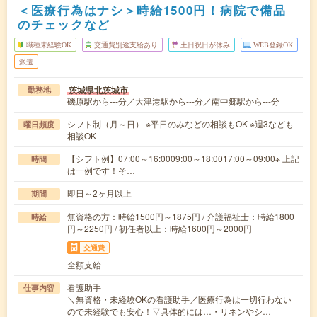
＜医療行為はナシ＞時給1500円！病院で備品
のチェックなど
職種未経験OK
交通費別途支給あり
土日祝日が休み
WEB登録OK
派遣
茨城県北茨城市
勤務地
磯原駅から---分／大津港駅から---分／南中郷駅から---分
シフト制（月～日） ※平日のみなどの相談もOK ※週3なども
曜日頻度
相談OK
【シフト例】07:00～16:0009:00～18:0017:00～09:00※ 上記
時間
は一例です！そ…
即日～2ヶ月以上
期間
無資格の方：時給1500円～1875円 / 介護福祉士：時給1800
時給
円～2250円 / 初任者以上：時給1600円～2000円
交通費
全額支給
看護助手
仕事内容
＼無資格・未経験OKの看護助手／医療行為は一切行わない
ので未経験でも安心！▽具体的には…・リネンやシ…