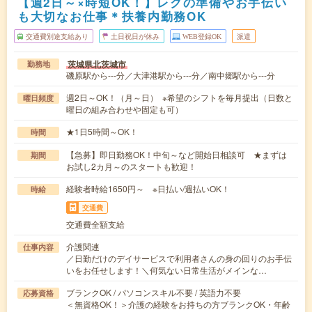
【週2日～×時短OK！】レクの準備やお手伝い
も大切なお仕事＊扶養内勤務OK
交通費別途支給あり
土日祝日が休み
WEB登録OK
派遣
茨城県北茨城市
勤務地
磯原駅から---分／大津港駅から---分／南中郷駅から---分
週2日～OK！（月～日） ※希望のシフトを毎月提出（日数と
曜日頻度
曜日の組み合わせや固定も可）
★1日5時間～OK！
時間
【急募】即日勤務OK！中旬～など開始日相談可 ★まずは
期間
お試し2カ月～のスタートも歓迎！
経験者時給1650円～ ※日払い/週払いOK！
時給
交通費
交通費全額支給
介護関連
仕事内容
／日勤だけのデイサービスで利用者さんの身の回りのお手伝
いをお任せします！＼何気ない日常生活がメインな…
ブランクOK / パソコンスキル不要 / 英語力不要
応募資格
＜無資格OK！＞介護の経験をお持ちの方ブランクOK・年齢