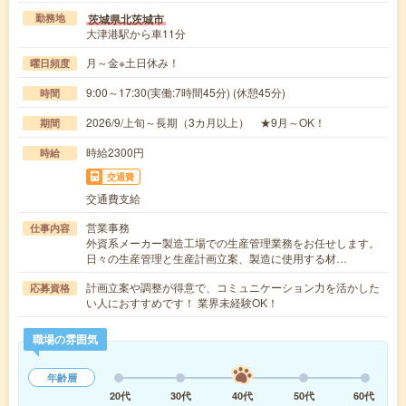
茨城県北茨城市
勤務地
大津港駅から車11分
月～金※土日休み！
曜日頻度
9:00～17:30(実働:7時間45分) (休憩45分)
時間
2026/9/上旬～長期（3カ月以上） ★9月～OK！
期間
時給2300円
時給
交通費
交通費支給
営業事務
仕事内容
外資系メーカー製造工場での生産管理業務をお任せします。
日々の生産管理と生産計画立案、製造に使用する材…
計画立案や調整が得意で、コミュニケーション力を活かした
応募資格
い人におすすめです！ 業界未経験OK！
職場の雰囲気
年齢層
20代
30代
40代
50代
60代