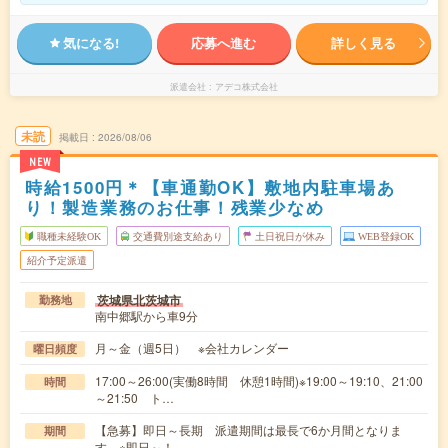
気になる!
応募へ進む
詳しく見る
派遣会社
アデコ株式会社
未読
掲載日
2026/08/06
NEW
時給1500円＊【車通勤OK】敷地内駐車場あ
り！製造業務のお仕事！残業少なめ
職種未経験OK
交通費別途支給あり
土日祝日が休み
WEB登録OK
紹介予定派遣
茨城県北茨城市
勤務地
南中郷駅から車9分
月～金（週5日） ※会社カレンダー
曜日頻度
17:00～26:00(実働8時間 休憩1時間)※19:00～19:10、21:00
時間
～21:50 ト…
【急募】即日～長期 派遣期間は最長で6か月間となりま
期間
す ※即日～！