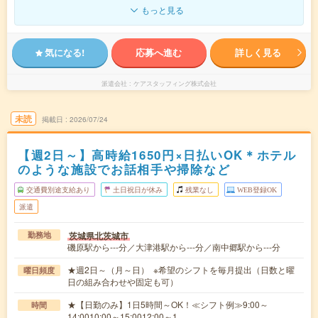
もっと見る
気になる!
応募へ進む
詳しく見る
派遣会社
ケアスタッフィング株式会社
未読
掲載日
2026/07/24
【週2日～】高時給1650円×日払いOK＊ホテル
のような施設でお話相手や掃除など
交通費別途支給あり
土日祝日が休み
残業なし
WEB登録OK
派遣
茨城県北茨城市
勤務地
磯原駅から---分／大津港駅から---分／南中郷駅から---分
★週2日～（月～日） ※希望のシフトを毎月提出（日数と曜
曜日頻度
日の組み合わせや固定も可）
★【日勤のみ】1日5時間～OK！≪シフト例≫9:00～
時間
14:0010:00～15:0012:00～1…