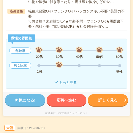
い物や散歩に付き添ったり・折り紙や体操などのレ…
職種未経験OK / ブランクOK / パソコンスキル不要 / 英語力不
応募資格
要
＼無資格＊未経験OK／★年齢不問・ブランクOK★履歴書不
要・来社不要（電話登録OK）★社会保険完備＼…
職場の雰囲気
年齢層
20代
30代
40代
50代
60代
男女比率
女性
男性
もっと見る
気になる!
応募へ進む
詳しく見る
派遣会社
株式会社ニッソーネット
未読
掲載日
2026/07/31