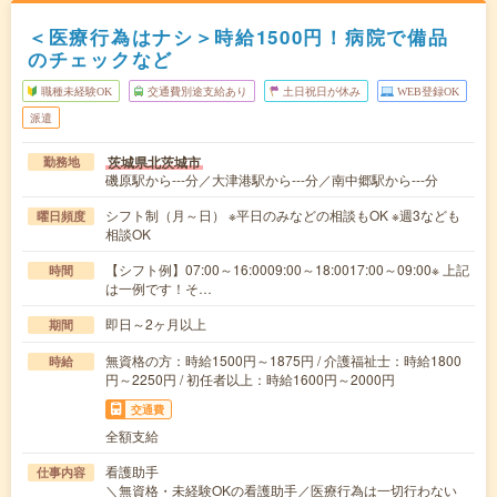
＜医療行為はナシ＞時給1500円！病院で備品
のチェックなど
職種未経験OK
交通費別途支給あり
土日祝日が休み
WEB登録OK
派遣
茨城県北茨城市
勤務地
磯原駅から---分／大津港駅から---分／南中郷駅から---分
シフト制（月～日） ※平日のみなどの相談もOK ※週3なども
曜日頻度
相談OK
【シフト例】07:00～16:0009:00～18:0017:00～09:00※ 上記
時間
は一例です！そ…
即日～2ヶ月以上
期間
無資格の方：時給1500円～1875円 / 介護福祉士：時給1800
時給
円～2250円 / 初任者以上：時給1600円～2000円
交通費
全額支給
看護助手
仕事内容
＼無資格・未経験OKの看護助手／医療行為は一切行わない