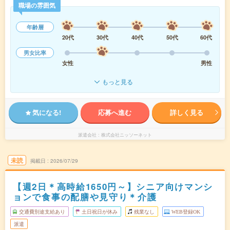
職場の雰囲気
年齢層
20代
30代
40代
50代
60代
男女比率
女性
男性
もっと見る
気になる!
応募へ進む
詳しく見る
派遣会社
株式会社ニッソーネット
未読
掲載日
2026/07/29
【週2日＊高時給1650円～】シニア向けマンシ
ョンで食事の配膳や見守り＊介護
交通費別途支給あり
土日祝日が休み
残業なし
WEB登録OK
派遣