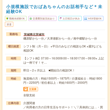
小規模施設でおばあちゃんのお話相手など＊未
経験OK
職種未経験OK
交通費別途支給あり
土日祝日が休み
WEB登録OK
派遣
茨城県北茨城市
勤務地
磯原駅から---分／大津港駅から---分／南中郷駅から---分
シフト制（月～日） ※平日のみなどの相談もOK ※週3なども
曜日頻度
相談OK
【シフト例】07:00～16:0009:00～18:0017:00～09:00※ 上記
時間
は一例です！そ…
即日～2ヶ月以上 ■開始日の相談OK！
期間
無資格の方：時給1500円～1875円 / 介護福祉士：時給1800
時給
円～2250円 / 初任者以上：時給1600円～2000円
交通費
全額支給
介護関連
仕事内容
／利用者の方の日常生活をサポート！＼▽具体的には…・買