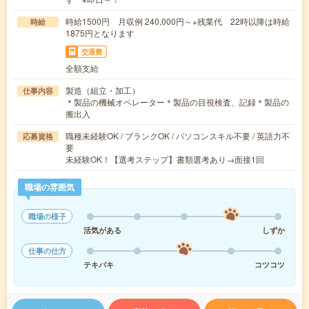
時給1500円 月収例 240,000円～+残業代 22時以降は時給
時給
1875円となります
交通費
全額支給
製造（組立・加工）
仕事内容
＊製品の機械オペレーター＊製品の目視検査、記録＊製品の
搬出入
職種未経験OK / ブランクOK / パソコンスキル不要 / 英語力不
応募資格
要
未経験OK！【選考ステップ】書類選考あり→面接1回
職場の雰囲気
職場の様子
活気がある
しずか
仕事の仕方
テキパキ
コツコツ