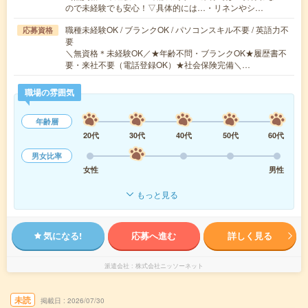
ので未経験でも安心！▽具体的には…・リネンやシ…
職種未経験OK / ブランクOK / パソコンスキル不要 / 英語力不
応募資格
要
＼無資格＊未経験OK／★年齢不問・ブランクOK★履歴書不
要・来社不要（電話登録OK）★社会保険完備＼…
職場の雰囲気
年齢層
20代
30代
40代
50代
60代
男女比率
女性
男性
もっと見る
気になる!
応募へ進む
詳しく見る
派遣会社
株式会社ニッソーネット
未読
掲載日
2026/07/30