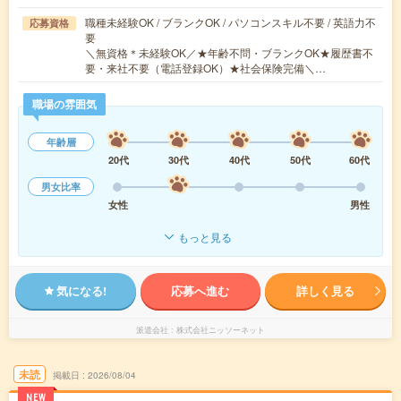
職種未経験OK / ブランクOK / パソコンスキル不要 / 英語力不
応募資格
要
＼無資格＊未経験OK／★年齢不問・ブランクOK★履歴書不
要・来社不要（電話登録OK）★社会保険完備＼…
職場の雰囲気
年齢層
20代
30代
40代
50代
60代
男女比率
女性
男性
もっと見る
気になる!
応募へ進む
詳しく見る
派遣会社
株式会社ニッソーネット
未読
掲載日
2026/08/04
NEW