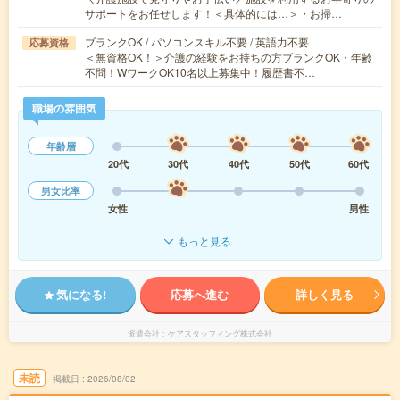
サポートをお任せします！＜具体的には…＞・お掃…
ブランクOK / パソコンスキル不要 / 英語力不要
応募資格
＜無資格OK！＞介護の経験をお持ちの方ブランクOK・年齢
不問！WワークOK10名以上募集中！履歴書不…
職場の雰囲気
年齢層
20代
30代
40代
50代
60代
男女比率
女性
男性
もっと見る
気になる!
応募へ進む
詳しく見る
派遣会社
ケアスタッフィング株式会社
未読
掲載日
2026/08/02