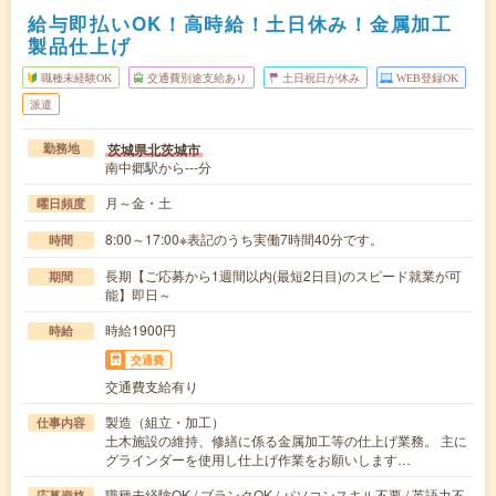
給与即払いOK！高時給！土日休み！金属加工
製品仕上げ
職種未経験OK
交通費別途支給あり
土日祝日が休み
WEB登録OK
派遣
茨城県北茨城市
勤務地
南中郷駅から---分
月～金・土
曜日頻度
8:00～17:00※表記のうち実働7時間40分です。
時間
長期【ご応募から1週間以内(最短2日目)のスピード就業が可
期間
能】即日～
時給1900円
時給
交通費
交通費支給有り
製造（組立・加工）
仕事内容
土木施設の維持、修繕に係る金属加工等の仕上げ業務。 主に
グラインダーを使用し仕上げ作業をお願いします…
職種未経験OK / ブランクOK / パソコンスキル不要 / 英語力不
応募資格