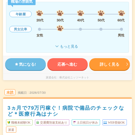
職場の雰囲気
年齢層
20代
30代
40代
50代
60代
男女比率
女性
男性
もっと見る
気になる!
応募へ進む
詳しく見る
派遣会社
株式会社ニッソーネット
未読
掲載日
2026/07/30
3ヵ月で79万円稼ぐ！病院で備品のチェックな
ど＊医療行為はナシ
職種未経験OK
交通費別途支給あり
土日祝日が休み
WEB登録OK
派遣