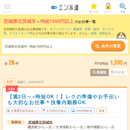
メニュー
気になる!
ログイン
検索
茨城県北茨城市
×
時給1500円以上
のお仕事一覧
北茨城市の派遣のお仕事情報です。
オフィスワーク・事務系
、
営業・販売・サービス
系
、
クリエイティブ系
などのお仕事を取り揃えています。さらに、
短期
・
単発
などの
期間や、
職種未経験OK
などのこだわり条件で絞り込んでいただけます。
条件の変更
茨城県北茨城市 / 時給1500円以上
28
1,595
全
件
平均時給:
円
時給順
新着順
未読
掲載日
2026/08/07
NEW
【週2日～×時短OK！】レクの準備やお手伝い
も大切なお仕事＊扶養内勤務OK
交通費別途支給あり
土日祝日が休み
WEB登録OK
派遣
茨城県北茨城市
勤務地
磯原駅から---分／大津港駅から---分／南中郷駅から---分