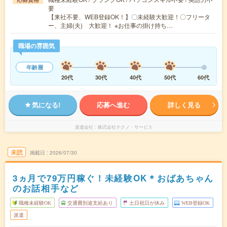
要
【来社不要、WEB登録OK！】〇未経験大歓迎！〇フリータ
ー、主婦(夫) 大歓迎！ ※お仕事の掛け持ち…
職場の雰囲気
年齢層
20代
30代
40代
50代
60代
気になる!
応募へ進む
詳しく見る
派遣会社
株式会社テクノ・サービス
未読
掲載日
2026/07/30
3ヵ月で79万円稼ぐ！未経験OK＊おばあちゃん
のお話相手など
職種未経験OK
交通費別途支給あり
土日祝日が休み
WEB登録OK
派遣