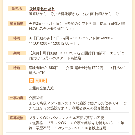
茨城県北茨城市
勤務地
磯原駅から---分／大津港駅から---分／南中郷駅から---分
★週2日～（月～日） ※希望のシフトを毎月提出（日数と曜
曜日頻度
日の組み合わせや固定も可）
★【日勤のみ】1日5時間～OK！≪シフト例≫9:00～
時間
14:0010:00～15:0012:00～1…
【急募】即日勤務OK！中旬～など開始日相談可 ★まずは
期間
お試し2カ月～のスタートも歓迎！
経験者時給1650円～ 介護福祉士時給1700円～ ※日払い/
時給
週払いOK
交通費
交通費全額支給
介護関連
仕事内容
まるで高級マンションのような施設で働けるお仕事です！で
きたばかりの施設が多く、利用者さんの要介護度も…
ブランクOK / パソコンスキル不要 / 英語力不要
応募資格
＜無資格・ブランクOK！＞介護の経験をお持ちの方！・年
齢、学歴不問！・WワークOK！・10名以上採用…