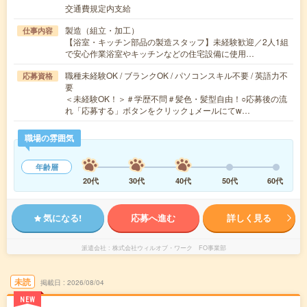
交通費規定内支給
製造（組立・加工）
仕事内容
【浴室・キッチン部品の製造スタッフ】未経験歓迎／2人1組
で安心作業浴室やキッチンなどの住宅設備に使用…
職種未経験OK / ブランクOK / パソコンスキル不要 / 英語力不
応募資格
要
＜未経験OK！＞＃学歴不問＃髪色・髪型自由！○応募後の流
れ「応募する」ボタンをクリック↓メールにてw…
職場の雰囲気
年齢層
20代
30代
40代
50代
60代
気になる!
応募へ進む
詳しく見る
派遣会社
株式会社ウィルオブ・ワーク FO事業部
未読
掲載日
2026/08/04
NEW