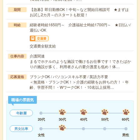
【急募】即日勤務OK！中旬～など開始日相談可 ★まずは
期間
お試し2カ月～のスタートも歓迎！
経験者時給1650円～ 介護福祉士時給1700円～ ★日払い/
時給
週払いOK
交通費
交通費全額支給
介護関連
仕事内容
まるでホテルのような施設で働けるお仕事です！できたばか
りの施設が多く、利用者さんの要介護度も低め！体…
ブランクOK / パソコンスキル不要 / 英語力不要
応募資格
＜無資格・ブランクOK！＞介護の経験をお持ちの方！・年
齢、学歴不問！・WワークOK！・10名以上採用…
職場の雰囲気
年齢層
20代
30代
40代
50代
60代
男女比率
女性
男性