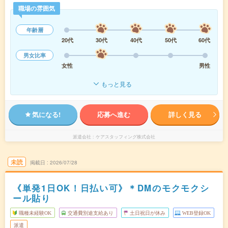
職場の雰囲気
年齢層
20代
30代
40代
50代
60代
男女比率
女性
男性
もっと見る
気になる!
応募へ進む
詳しく見る
派遣会社
ケアスタッフィング株式会社
未読
掲載日
2026/07/28
《単発1日OK！日払い可》＊DMのモクモクシ
ール貼り
職種未経験OK
交通費別途支給あり
土日祝日が休み
WEB登録OK
派遣