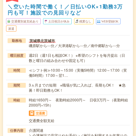
＼空いた時間で働く！／日払いOK×1勤務3万
円も可！施設での見回りなど
交通費別途支給あり
土日祝日が休み
残業なし
WEB登録OK
派遣
茨城県北茨城市
勤務地
磯原駅から---分／大津港駅から---分／南中郷駅から---分
週2日（週1日も相談OK！） ※希望のシフトを毎月提出（日
曜日頻度
数と曜日の組み合わせや固定も可）
≪シフト例≫10:00～15:00（実働5時間）12:00～17:00（実
時間
働5時間）17:00～翌1…
3ヵ月までの短期 ※職場が気に入れば、長期もOK！ ★急
期間
募！即日勤務もOK！
時給1650円～ 夜勤時給2000円～ 日収3万円～（夜勤時給
時給
2000円×15h）
交通費
交通費全額支給
介護関連
仕事内容
＼介護施設で見守りやお手伝い／施設を利用するお年寄りの