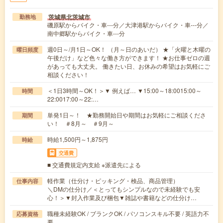
茨城県北茨城市
勤務地
磯原駅からバイク・車---分／大津港駅からバイク・車---分／
南中郷駅からバイク・車---分
週0日～/月1日～OK！ （月～日のあいだ） ★「火曜と木曜の
曜日頻度
午後だけ」など色々な働き方ができます！ ★お仕事ゼロの週
があっても大丈夫。 働きたい日、お休みの希望はお気軽にご
相談ください！
＜1日3時間～OK！＞▼ 例えば… ▼15:00～18:0015:00～
時間
22:0017:00～22:…
単発1日～！ ★勤務開始日や期間はお気軽にご相談くださ
期間
い！ ＃8月～ ＃9月～
時給1,500円～1,875円
時給
交通費
■ 交通費規定内支給 ※派遣先による
軽作業（仕分け・ピッキング・検品、商品管理）
仕事内容
＼DMの仕分け／＜とってもシンプルなので未経験でも安
心！＞▼封入作業及び梱包▼雑誌や書籍などの仕分け…
職種未経験OK / ブランクOK / パソコンスキル不要 / 英語力不
応募資格
要