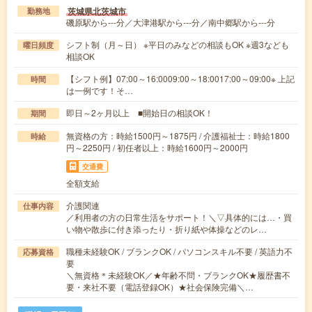
茨城県北茨城市
勤務地
磯原駅から---分／大津港駅から---分／南中郷駅から---分
シフト制（月～日） ※平日のみなどの相談もOK ※週3なども
曜日頻度
相談OK
【シフト例】07:00～16:0009:00～18:0017:00～09:00※ 上記
時間
は一例です！そ…
即日～2ヶ月以上 ■開始日の相談OK！
期間
無資格の方：時給1500円～1875円 / 介護福祉士：時給1800
時給
円～2250円 / 初任者以上：時給1600円～2000円
交通費
全額支給
介護関連
仕事内容
／利用者の方の日常生活をサポート！＼▽具体的には…・買
い物や散歩に付き添ったり・折り紙や体操などのレ…
職種未経験OK / ブランクOK / パソコンスキル不要 / 英語力不
応募資格
要
＼無資格＊未経験OK／★年齢不問・ブランクOK★履歴書不
要・来社不要（電話登録OK）★社会保険完備＼…