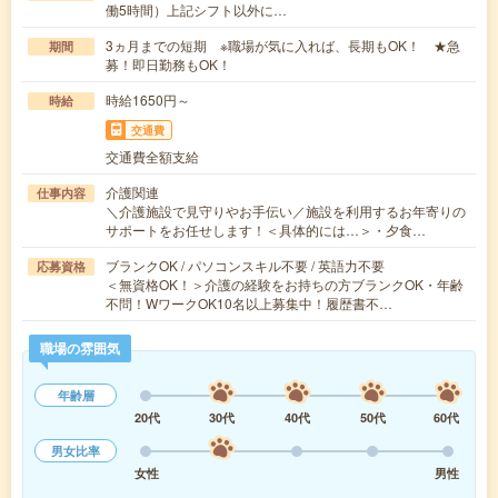
働5時間）上記シフト以外に…
3ヵ月までの短期 ※職場が気に入れば、長期もOK！ ★急
期間
募！即日勤務もOK！
時給1650円～
時給
交通費
交通費全額支給
介護関連
仕事内容
＼介護施設で見守りやお手伝い／施設を利用するお年寄りの
サポートをお任せします！＜具体的には…＞・夕食…
ブランクOK / パソコンスキル不要 / 英語力不要
応募資格
＜無資格OK！＞介護の経験をお持ちの方ブランクOK・年齢
不問！WワークOK10名以上募集中！履歴書不…
職場の雰囲気
年齢層
20代
30代
40代
50代
60代
男女比率
女性
男性