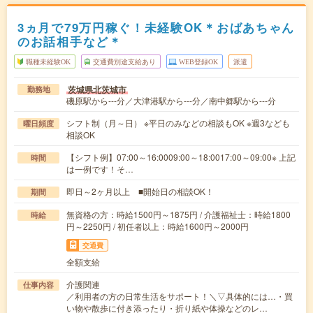
3ヵ月で79万円稼ぐ！未経験OK＊おばあちゃん
のお話相手など＊
職種未経験OK
交通費別途支給あり
WEB登録OK
派遣
茨城県北茨城市
勤務地
磯原駅から---分／大津港駅から---分／南中郷駅から---分
シフト制（月～日） ※平日のみなどの相談もOK ※週3なども
曜日頻度
相談OK
【シフト例】07:00～16:0009:00～18:0017:00～09:00※ 上記
時間
は一例です！そ…
即日～2ヶ月以上 ■開始日の相談OK！
期間
無資格の方：時給1500円～1875円 / 介護福祉士：時給1800
時給
円～2250円 / 初任者以上：時給1600円～2000円
交通費
全額支給
介護関連
仕事内容
／利用者の方の日常生活をサポート！＼▽具体的には…・買
い物や散歩に付き添ったり・折り紙や体操などのレ…