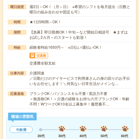
週2日～OK！（月～日） ※希望のシフトを毎月提出（日数と
曜日頻度
曜日の組み合わせや固定も可）
★1日5時間～OK！
時間
【急募】即日勤務OK！中旬～など開始日相談可 ★まずは
期間
お試し2カ月～のスタートも歓迎！
経験者時給1650円～ ※日払い/週払いOK！
時給
交通費
交通費全額支給
介護関連
仕事内容
／日勤だけのデイサービスで利用者さんの身の回りのお手伝
いをお任せします！＼何気ない日常生活がメインな…
ブランクOK / パソコンスキル不要 / 英語力不要
応募資格
＜無資格OK！＞介護の経験をお持ちの方ブランクOK・年齢
不問！WワークOK10名以上募集中！履歴書不…
職場の雰囲気
年齢層
20代
30代
40代
50代
60代