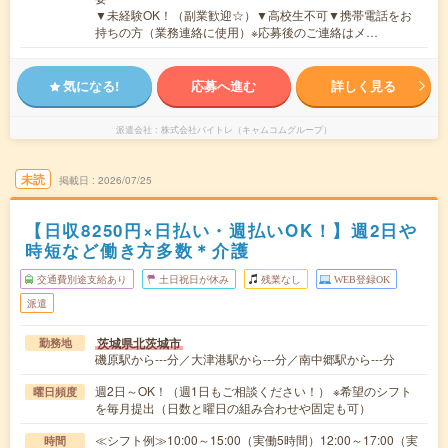
▼未経験OK！（副業歓迎☆）▼高校生不可▼携帯電話をお
持ちの方（業務連絡に使用）※応募後のご連絡はメ…
気になる!
応募へ進む
詳しく見る
派遣会社
株式会社バイトレ（キャムコムグループ）
未読
掲載日
2026/07/25
【日収8250円×日払い・週払いOK！】週2日や
時短など働き方多数＊介護
交通費別途支給あり
土日祝日が休み
残業なし
WEB登録OK
派遣
茨城県北茨城市
勤務地
磯原駅から---分／大津港駅から---分／南中郷駅から---分
週2日～OK！（週1日もご相談ください！） ※希望のシフト
曜日頻度
を毎月提出（日数と曜日の組み合わせや固定も可）
≪シフト例≫10:00～15:00（実働5時間）12:00～17:00（実
時間