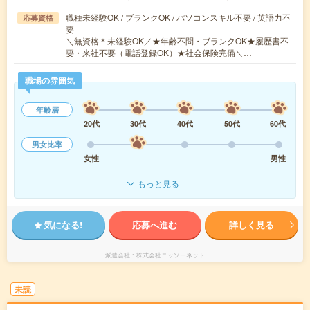
職種未経験OK / ブランクOK / パソコンスキル不要 / 英語力不
応募資格
要
＼無資格＊未経験OK／★年齢不問・ブランクOK★履歴書不
要・来社不要（電話登録OK）★社会保険完備＼…
職場の雰囲気
年齢層
20代
30代
40代
50代
60代
男女比率
女性
男性
もっと見る
気になる!
応募へ進む
詳しく見る
派遣会社
株式会社ニッソーネット
未読