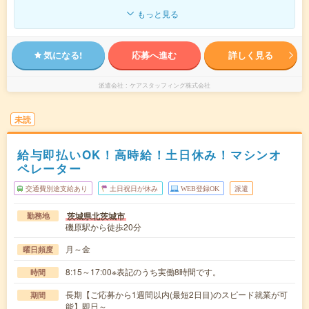
もっと見る
気になる!
応募へ進む
詳しく見る
派遣会社
ケアスタッフィング株式会社
未読
給与即払いOK！高時給！土日休み！マシンオ
ペレーター
交通費別途支給あり
土日祝日が休み
WEB登録OK
派遣
茨城県北茨城市
勤務地
磯原駅から徒歩20分
月～金
曜日頻度
8:15～17:00※表記のうち実働8時間です。
時間
長期【ご応募から1週間以内(最短2日目)のスピード就業が可
期間
能】即日～