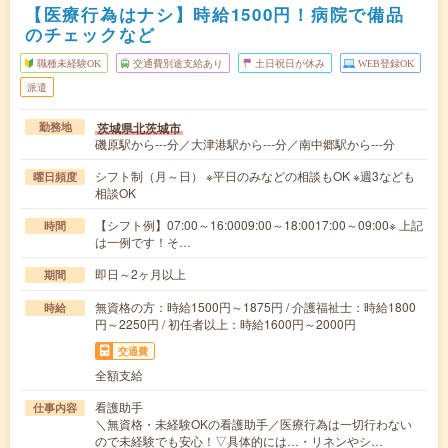
【医療行為はナシ】時給1500円！病院で備品
のチェックなど
職種未経験OK
交通費別途支給あり
土日祝日が休み
WEB登録OK
派遣
茨城県北茨城市
勤務地
磯原駅から---分／大津港駅から---分／南中郷駅から---分
シフト制（月～日） ※平日のみなどの相談もOK ※週3なども
曜日頻度
相談OK
【シフト例】07:00～16:0009:00～18:0017:00～09:00※ 上記
時間
は一例です！そ…
即日～2ヶ月以上
期間
無資格の方：時給1500円～1875円 / 介護福祉士：時給1800
時給
円～2250円 / 初任者以上：時給1600円～2000円
交通費
全額支給
看護助手
仕事内容
＼無資格・未経験OKの看護助手／医療行為は一切行わない
ので未経験でも安心！▽具体的には…・リネンやシ…