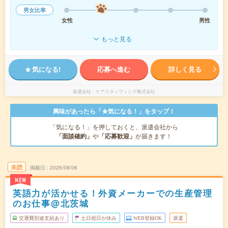
男女比率
女性
男性
もっと見る
気になる!
応募へ進む
詳しく見る
派遣会社
ケアスタッフィング株式会社
興味があったら「★気になる！」をタップ！
「気になる！」を押しておくと、派遣会社から
「面談確約」
や
「応募歓迎」
が届きます！
未読
掲載日
2026/08/06
NEW
英語力が活かせる！外資メーカーでの生産管理
のお仕事@北茨城
交通費別途支給あり
土日祝日が休み
WEB登録OK
派遣