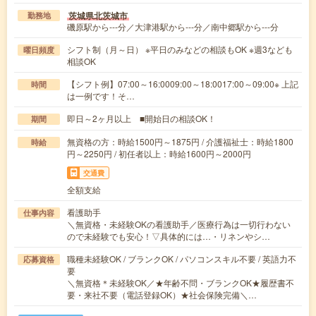
茨城県北茨城市
勤務地
磯原駅から---分／大津港駅から---分／南中郷駅から---分
シフト制（月～日） ※平日のみなどの相談もOK ※週3なども
曜日頻度
相談OK
【シフト例】07:00～16:0009:00～18:0017:00～09:00※ 上記
時間
は一例です！そ…
即日～2ヶ月以上 ■開始日の相談OK！
期間
無資格の方：時給1500円～1875円 / 介護福祉士：時給1800
時給
円～2250円 / 初任者以上：時給1600円～2000円
交通費
全額支給
看護助手
仕事内容
＼無資格・未経験OKの看護助手／医療行為は一切行わない
ので未経験でも安心！▽具体的には…・リネンやシ…
職種未経験OK / ブランクOK / パソコンスキル不要 / 英語力不
応募資格
要
＼無資格＊未経験OK／★年齢不問・ブランクOK★履歴書不
要・来社不要（電話登録OK）★社会保険完備＼…