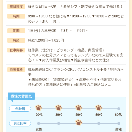
好きな日1日～OK！＊希望シフト制で好きな曜日で働ける！
曜日頻度
9:00～18:00 など他にも▼10:00～19:00▼18:00～21:00など
時間
のシフトあり！お…
1日だけの単発OK！＃8月～ ＃9月～
期間
時給1,200円～1,625円
時給
軽作業（仕分け・ピッキング・検品、商品管理）
仕事内容
＼コスメの仕分け／＜とってもシンプルなので未経験でも安
心！＞▼封入作業及び梱包▼雑誌や書籍などの仕分…
職種未経験OK / ブランクOK / パソコンスキル不要 / 英語力不
応募資格
要
▼未経験OK！（副業歓迎☆）▼高校生不可▼携帯電話をお
持ちの方（業務連絡に使用）※応募後のご連絡はメ…
職場の雰囲気
年齢層
20代
30代
40代
50代
60代
男女比率
女性
男性