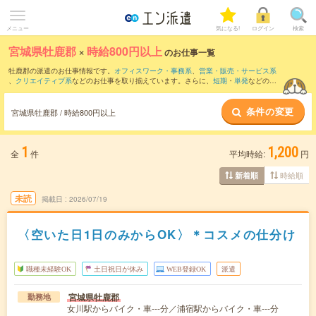
メニュー
気になる!
ログイン
検索
宮城県牡鹿郡
×
時給800円以上
のお仕事一覧
牡鹿郡の派遣のお仕事情報です。
オフィスワーク・事務系
、
営業・販売・サービス系
、
クリエイティブ系
などのお仕事を取り揃えています。さらに、
短期
・
単発
などの期
間や、
職種未経験OK
などのこだわり条件で絞り込んでいただけます。
条件の変更
時給
1050円以上
・
1800円以上
の求人はこちら
宮城県牡鹿郡 / 時給800円以上
当サイトでは法令を遵守し、最低賃金以上の求人のみを掲載しています。
1
1,200
全
件
平均時給:
円
時給順
新着順
未読
掲載日
2026/07/19
〈空いた日1日のみからOK〉＊コスメの仕分け
職種未経験OK
土日祝日が休み
WEB登録OK
派遣
宮城県牡鹿郡
勤務地
女川駅からバイク・車---分／浦宿駅からバイク・車---分