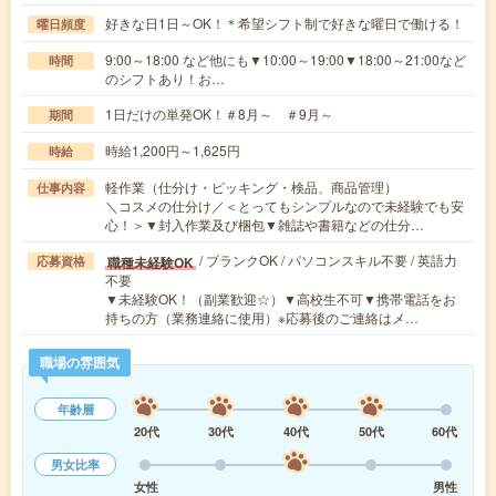
好きな日1日～OK！＊希望シフト制で好きな曜日で働ける！
曜日頻度
9:00～18:00 など他にも▼10:00～19:00▼18:00～21:00など
時間
のシフトあり！お…
1日だけの単発OK！＃8月～ ＃9月～
期間
時給1,200円～1,625円
時給
軽作業（仕分け・ピッキング・検品、商品管理）
仕事内容
＼コスメの仕分け／＜とってもシンプルなので未経験でも安
心！＞▼封入作業及び梱包▼雑誌や書籍などの仕分…
/ ブランクOK / パソコンスキル不要 / 英語力
職種未経験OK
応募資格
不要
▼未経験OK！（副業歓迎☆）▼高校生不可▼携帯電話をお
持ちの方（業務連絡に使用）※応募後のご連絡はメ…
職場の雰囲気
年齢層
20代
30代
40代
50代
60代
男女比率
女性
男性