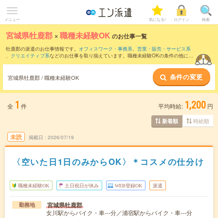
メニュー
気になる!
ログイン
検索
宮城県牡鹿郡
×
職種未経験OK
のお仕事一覧
牡鹿郡の派遣のお仕事情報です。
オフィスワーク・事務系
、
営業・販売・サービス系
、
クリエイティブ系
などのお仕事を取り揃えています。職種未経験OKの条件の他に、
交通費別途支給あり
、
友だちと一緒の応募OK
、
10名以上の大量募集
などのこだわり
条件も取り揃えています。
条件の変更
宮城県牡鹿郡 / 職種未経験OK
1
1,200
全
件
平均時給:
円
時給順
新着順
未読
掲載日
2026/07/19
〈空いた日1日のみからOK〉＊コスメの仕分け
職種未経験OK
土日祝日が休み
WEB登録OK
派遣
宮城県牡鹿郡
勤務地
女川駅からバイク・車---分／浦宿駅からバイク・車---分