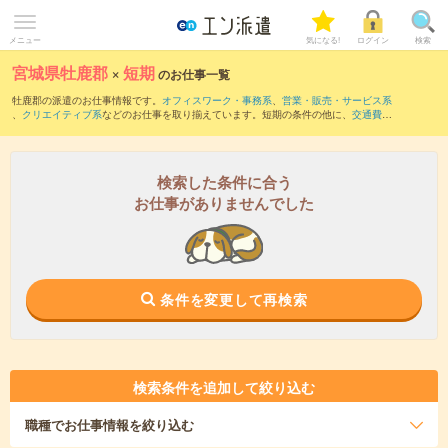
メニュー
気になる!
ログイン
検索
宮城県牡鹿郡
×
短期
のお仕事一覧
牡鹿郡の派遣のお仕事情報です。
オフィスワーク・事務系
、
営業・販売・サービス系
、
クリエイティブ系
などのお仕事を取り揃えています。短期の条件の他に、
交通費別
途支給あり
、
職種未経験OK
、
友だちと一緒の応募OK
などでもお探し頂けます。
検索した条件に合う
お仕事がありませんでした
条件を変更して再検索
検索条件を追加して絞り込む
職種
でお仕事情報を絞り込む