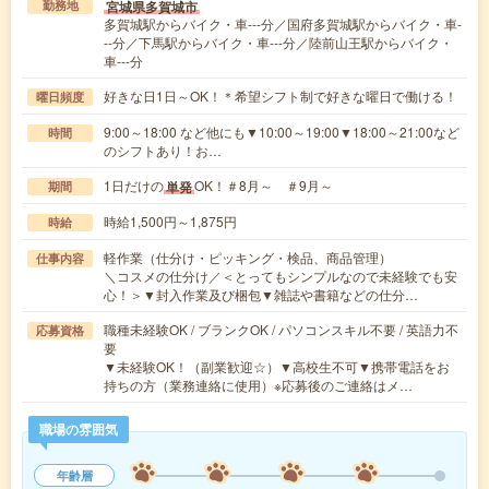
宮城県多賀城市
勤務地
多賀城駅からバイク・車---分／国府多賀城駅からバイク・車-
--分／下馬駅からバイク・車---分／陸前山王駅からバイク・
車---分
好きな日1日～OK！＊希望シフト制で好きな曜日で働ける！
曜日頻度
9:00～18:00 など他にも▼10:00～19:00▼18:00～21:00など
時間
のシフトあり！お…
1日だけの
OK！＃8月～ ＃9月～
単発
期間
時給1,500円～1,875円
時給
軽作業（仕分け・ピッキング・検品、商品管理）
仕事内容
＼コスメの仕分け／＜とってもシンプルなので未経験でも安
心！＞▼封入作業及び梱包▼雑誌や書籍などの仕分…
職種未経験OK / ブランクOK / パソコンスキル不要 / 英語力不
応募資格
要
▼未経験OK！（副業歓迎☆）▼高校生不可▼携帯電話をお
持ちの方（業務連絡に使用）※応募後のご連絡はメ…
職場の雰囲気
年齢層