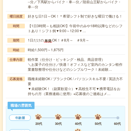
--分／下馬駅からバイク・車---分／陸前山王駅からバイク・
車---分
好きな日1日～OK！＊希望シフト制で好きな曜日で働ける！
曜日頻度
【1日3時間～も相談OK!】午前中のみや18時以降などのシフ
時間
トあり！シフト例▼9:00～12:00▼…
1日だけの
OK！＃8月～ ＃9月～
単発
期間
時給1,500円～1,875円
時給
軽作業（仕分け・ピッキング・検品、商品管理）
仕事内容
＼お菓子の仕分け／快適！オフィスなど室内のカンタン軽作
業書類整理や仕分けなどのシンプルワーク！未経験…
職種未経験OK / ブランクOK / パソコンスキル不要 / 英語力不
応募資格
要
▼未経験OK！（副業歓迎☆）▼高校生不可▼携帯電話をお
持ちの方（業務連絡に使用）※応募後のご連絡はメ…
職場の雰囲気
年齢層
20代
30代
40代
50代
60代