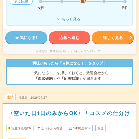
男女比率
女性
男性
もっと見る
気になる!
応募へ進む
詳しく見る
派遣会社
株式会社バイトレ（キャムコムグループ）
興味があったら「★気になる！」をタップ！
「気になる！」を押しておくと、派遣会社から
「面談確約」
や
「応募歓迎」
が届きます！
未読
掲載日
2026/07/27
〈空いた日1日のみからOK〉＊コスメの仕分け
職種未経験OK
土日祝日が休み
WEB登録OK
派遣