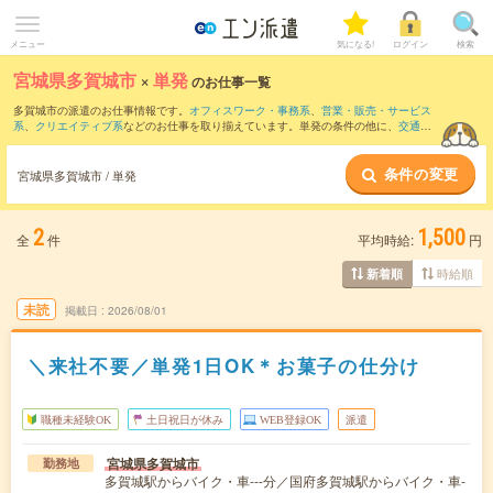
メニュー
気になる!
ログイン
検索
宮城県多賀城市
×
単発
のお仕事一覧
多賀城市の派遣のお仕事情報です。
オフィスワーク・事務系
、
営業・販売・サービス
系
、
クリエイティブ系
などのお仕事を取り揃えています。単発の条件の他に、
交通費
別途支給あり
、
職種未経験OK
、
友だちと一緒の応募OK
などでもお探し頂けます。
条件の変更
宮城県多賀城市 / 単発
2
1,500
全
件
平均時給:
円
時給順
新着順
未読
掲載日
2026/08/01
＼来社不要／単発1日OK＊お菓子の仕分け
職種未経験OK
土日祝日が休み
WEB登録OK
派遣
宮城県多賀城市
勤務地
多賀城駅からバイク・車---分／国府多賀城駅からバイク・車-