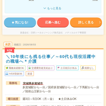
もっと見る
気になる!
応募へ進む
詳しく見る
派遣会社
日研トータルソーシング株式会社 メディカルケア事業部
未読
掲載日
2026/08/03
NEW
＼10年後にも残る仕事／～60代も現役活躍中
の職場へ＊介護
職種未経験OK
交通費別途支給あり
土日祝日が休み
残業なし
WEB登録OK
派遣
宮城県多賀城市
勤務地
多賀城駅から---分／国府多賀城駅から---分／下馬駅から---分
／陸前山王駅から---分
週3日～5日OK（月～金） ★土日休みOK
曜日頻度