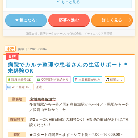
もっと見る
気になる!
応募へ進む
詳しく見る
派遣会社
日研トータルソーシング株式会社 メディカルケア事業部
未読
掲載日
2026/08/04
NEW
病院でカルテ整理や患者さんの生活サポート＊
未経験OK
職種未経験OK
交通費別途支給あり
土日祝日が休み
残業なし
WEB登録OK
派遣
宮城県多賀城市
勤務地
多賀城駅から---分／国府多賀城駅から---分／下馬駅から---分
／陸前山王駅から---分
週2日～OK ■曜日固定の相談OK！ ■希望の曜日があればご相
曜日頻度
談ください！
★スタート時間選べます～シフト例～7:00～16:009:00～
時間