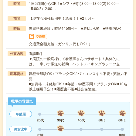
1日5時間からOK！■シフト例(1)8:00～13:00(2)10:00～
時間
15:00(3)12:00…
【現在も積極採用中！急募！】■2カ月～
期間
無資格未経験：時給1150円～ ■週払いOK ■扶養内OK
時給
交通費
交通費全額支給（ガソリン代もOK！）
看護助手
仕事内容
▼病院の一般病棟にて看護師さんのサポート！具体的に
は、・車いす搬送の補助・ベットメイキングやシーツ交…
職種未経験OK / ブランクOK / パソコンスキル不要 / 英語力不
応募資格
要
■無資格・未経験OK！■年齢・学歴不問！ブランクOK!■10名
以上採用予定！■履歴書不要■社会保険完…
職場の雰囲気
年齢層
20代
30代
40代
50代
60代
男女比率
女性
男性