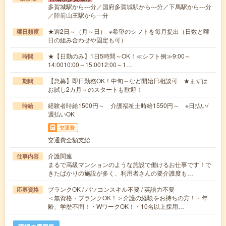
多賀城駅から---分／国府多賀城駅から---分／下馬駅から---分
／陸前山王駅から---分
★週2日～（月～日） ※希望のシフトを毎月提出（日数と曜
曜日頻度
日の組み合わせや固定も可）
★【日勤のみ】1日5時間～OK！≪シフト例≫9:00～
時間
14:0010:00～15:0012:00～1…
【急募】即日勤務OK！中旬～など開始日相談可 ★まずは
期間
お試し2カ月～のスタートも歓迎！
経験者時給1500円～ 介護福祉士時給1550円～ ※日払い/
時給
週払いOK
交通費
交通費全額支給
介護関連
仕事内容
まるで高級マンションのような施設で働けるお仕事です！で
きたばかりの施設が多く、利用者さんの要介護度も…
ブランクOK / パソコンスキル不要 / 英語力不要
応募資格
＜無資格・ブランクOK！＞介護の経験をお持ちの方！・年
齢、学歴不問！・WワークOK！・10名以上採用…