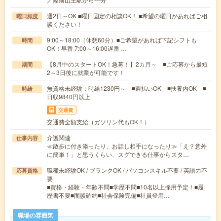
週2日～OK ■曜日固定の相談OK！ ■希望の曜日があればご相
曜日頻度
談ください！
9:00～18:00（休憩60分）■ご希望があれば下記シフトも
時間
OK！早番 7:00～16:00遅番 …
【8月中のスタートOK！急募！】2カ月～ ■ご応募から最短
期間
2～3日後に就業が可能です！
無資格未経験：時給1230円～ ■週払いOK ■扶養内OK ■
時給
日収9840円以上
交通費
交通費全額支給（ガソリン代もOK！）
介護関連
仕事内容
≪散歩に付き添ったり、お話し相手になったり≫「え？意外
に簡単！」と思うくらい、スグできる仕事からスタ…
職種未経験OK / ブランクOK / パソコンスキル不要 / 英語力不
応募資格
要
■資格・経験・年齢不問■学歴不問■10名以上採用予定！■履
歴書不要■面談確約■社会保険完備■社員登用…
職場の雰囲気