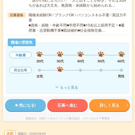
ちがあれば大丈夫。無資格・未経験から始められる…
職種未経験OK / ブランクOK / パソコンスキル不要 / 英語力不
応募資格
要
■資格・経験・年齢不問■学歴不問■10名以上採用予定！■履
歴書・志望動機不要■面談確約■社会保険完備…
職場の雰囲気
年齢層
20代
30代
40代
50代
60代
男女比率
女性
男性
もっと見る
気になる!
応募へ進む
詳しく見る
派遣会社
日研トータルソーシング株式会社 メディカルケア事業部
未読
掲載日
2026/08/05