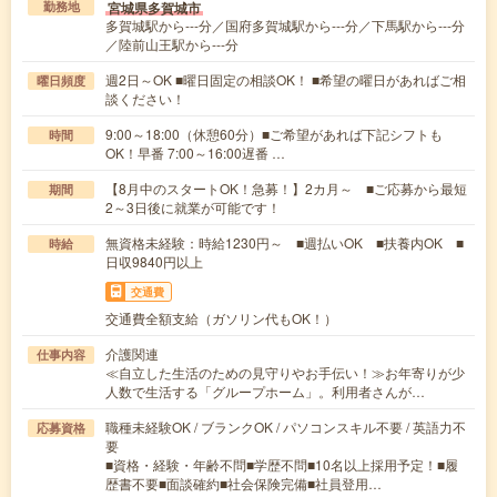
宮城県多賀城市
勤務地
多賀城駅から---分／国府多賀城駅から---分／下馬駅から---分
／陸前山王駅から---分
週2日～OK ■曜日固定の相談OK！ ■希望の曜日があればご相
曜日頻度
談ください！
9:00～18:00（休憩60分）■ご希望があれば下記シフトも
時間
OK！早番 7:00～16:00遅番 …
【8月中のスタートOK！急募！】2カ月～ ■ご応募から最短
期間
2～3日後に就業が可能です！
無資格未経験：時給1230円～ ■週払いOK ■扶養内OK ■
時給
日収9840円以上
交通費
交通費全額支給（ガソリン代もOK！）
介護関連
仕事内容
≪自立した生活のための見守りやお手伝い！≫お年寄りが少
人数で生活する「グループホーム」。利用者さんが…
職種未経験OK / ブランクOK / パソコンスキル不要 / 英語力不
応募資格
要
■資格・経験・年齢不問■学歴不問■10名以上採用予定！■履
歴書不要■面談確約■社会保険完備■社員登用…