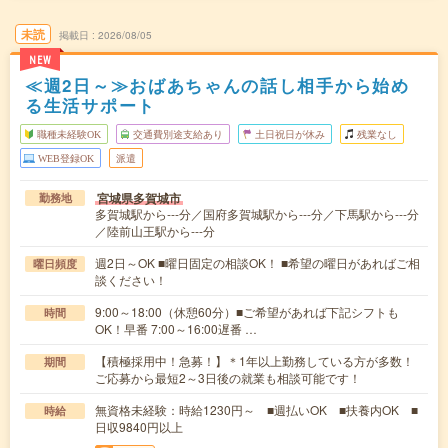
未読
掲載日
2026/08/05
NEW
≪週2日～≫おばあちゃんの話し相手から始め
る生活サポート
職種未経験OK
交通費別途支給あり
土日祝日が休み
残業なし
WEB登録OK
派遣
宮城県多賀城市
勤務地
多賀城駅から---分／国府多賀城駅から---分／下馬駅から---分
／陸前山王駅から---分
週2日～OK ■曜日固定の相談OK！ ■希望の曜日があればご相
曜日頻度
談ください！
9:00～18:00（休憩60分）■ご希望があれば下記シフトも
時間
OK！早番 7:00～16:00遅番 …
【積極採用中！急募！】＊1年以上勤務している方が多数！
期間
ご応募から最短2～3日後の就業も相談可能です！
無資格未経験：時給1230円～ ■週払いOK ■扶養内OK ■
時給
日収9840円以上