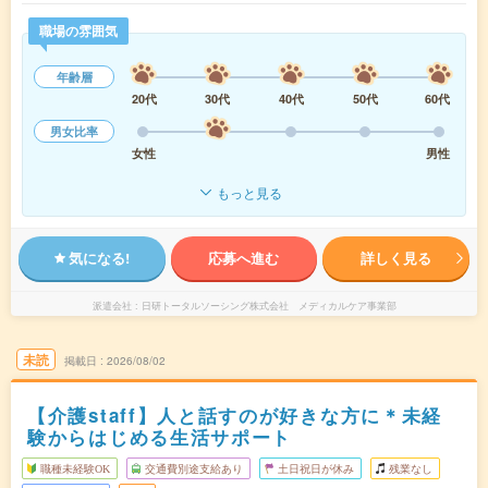
職場の雰囲気
年齢層
20代
30代
40代
50代
60代
男女比率
女性
男性
もっと見る
気になる!
応募へ進む
詳しく見る
派遣会社
日研トータルソーシング株式会社 メディカルケア事業部
未読
掲載日
2026/08/02
【介護staff】人と話すのが好きな方に＊未経
験からはじめる生活サポート
職種未経験OK
交通費別途支給あり
土日祝日が休み
残業なし