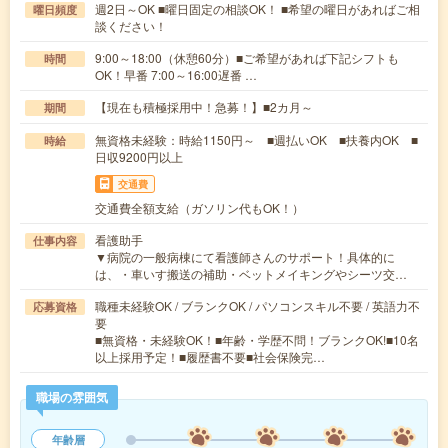
週2日～OK ■曜日固定の相談OK！ ■希望の曜日があればご相
曜日頻度
談ください！
9:00～18:00（休憩60分）■ご希望があれば下記シフトも
時間
OK！早番 7:00～16:00遅番 …
【現在も積極採用中！急募！】■2カ月～
期間
無資格未経験：時給1150円～ ■週払いOK ■扶養内OK ■
時給
日収9200円以上
交通費
交通費全額支給（ガソリン代もOK！）
看護助手
仕事内容
▼病院の一般病棟にて看護師さんのサポート！具体的に
は、・車いす搬送の補助・ベットメイキングやシーツ交…
職種未経験OK / ブランクOK / パソコンスキル不要 / 英語力不
応募資格
要
■無資格・未経験OK！■年齢・学歴不問！ブランクOK!■10名
以上採用予定！■履歴書不要■社会保険完…
職場の雰囲気
年齢層