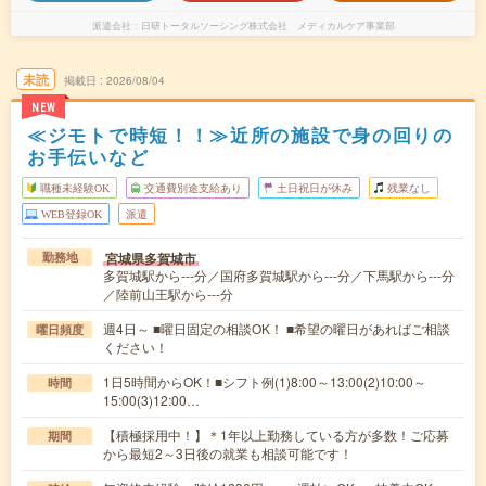
派遣会社
日研トータルソーシング株式会社 メディカルケア事業部
未読
掲載日
2026/08/04
NEW
≪ジモトで時短！！≫近所の施設で身の回りの
お手伝いなど
職種未経験OK
交通費別途支給あり
土日祝日が休み
残業なし
WEB登録OK
派遣
宮城県多賀城市
勤務地
多賀城駅から---分／国府多賀城駅から---分／下馬駅から---分
／陸前山王駅から---分
週4日～ ■曜日固定の相談OK！ ■希望の曜日があればご相談
曜日頻度
ください！
1日5時間からOK！■シフト例(1)8:00～13:00(2)10:00～
時間
15:00(3)12:00…
【積極採用中！】＊1年以上勤務している方が多数！ご応募
期間
から最短2～3日後の就業も相談可能です！