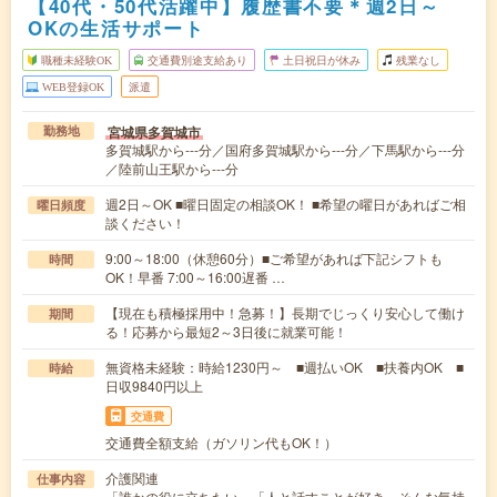
【40代・50代活躍中】履歴書不要＊週2日～
OKの生活サポート
職種未経験OK
交通費別途支給あり
土日祝日が休み
残業なし
WEB登録OK
派遣
宮城県多賀城市
勤務地
多賀城駅から---分／国府多賀城駅から---分／下馬駅から---分
／陸前山王駅から---分
週2日～OK ■曜日固定の相談OK！ ■希望の曜日があればご相
曜日頻度
談ください！
9:00～18:00（休憩60分）■ご希望があれば下記シフトも
時間
OK！早番 7:00～16:00遅番 …
【現在も積極採用中！急募！】長期でじっくり安心して働け
期間
る！応募から最短2～3日後に就業可能！
無資格未経験：時給1230円～ ■週払いOK ■扶養内OK ■
時給
日収9840円以上
交通費
交通費全額支給（ガソリン代もOK！）
介護関連
仕事内容
「誰かの役に立ちたい」「人と話すことが好き」そんな気持