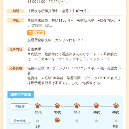
18:0011:00～20:00など…
【現在も積極採用中！急募！】■2カ月～
期間
無資格未経験：時給1150円～ ■週払いOK ■扶養内OK ■
時給
日収9200円以上
交通費
交通費全額支給（ガソリン代もOK！）
看護助手
仕事内容
▼病院の一般病棟にて看護師さんのサポート！＜具体的に
は…＞〇カルテをファイリングする〇チェックシート…
職種未経験OK / ブランクOK / パソコンスキル不要 / 英語力不
応募資格
要
無資格・未経験OK年齢・学歴不問 ブランクOK★10名以上
採用予定履歴書は不要です。少しでも興味があ…
職場の雰囲気
年齢層
20代
30代
40代
50代
60代
男女比率
女性
男性