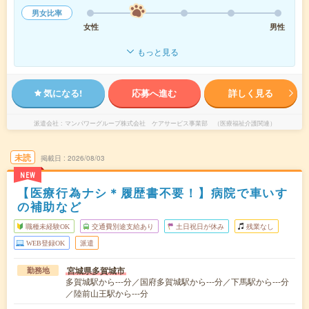
男女比率
女性
男性
もっと見る
気になる!
応募へ進む
詳しく見る
派遣会社
マンパワーグループ株式会社 ケアサービス事業部 （医療福祉介護関連）
未読
掲載日
2026/08/03
NEW
【医療行為ナシ＊履歴書不要！】病院で車いす
の補助など
職種未経験OK
交通費別途支給あり
土日祝日が休み
残業なし
WEB登録OK
派遣
宮城県多賀城市
勤務地
多賀城駅から---分／国府多賀城駅から---分／下馬駅から---分
／陸前山王駅から---分