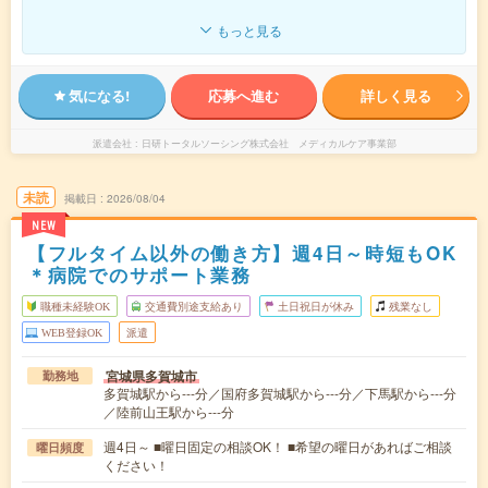
もっと見る
気になる!
応募へ進む
詳しく見る
派遣会社
日研トータルソーシング株式会社 メディカルケア事業部
未読
掲載日
2026/08/04
NEW
【フルタイム以外の働き方】週4日～時短もOK
＊病院でのサポート業務
職種未経験OK
交通費別途支給あり
土日祝日が休み
残業なし
WEB登録OK
派遣
宮城県多賀城市
勤務地
多賀城駅から---分／国府多賀城駅から---分／下馬駅から---分
／陸前山王駅から---分
週4日～ ■曜日固定の相談OK！ ■希望の曜日があればご相談
曜日頻度
ください！