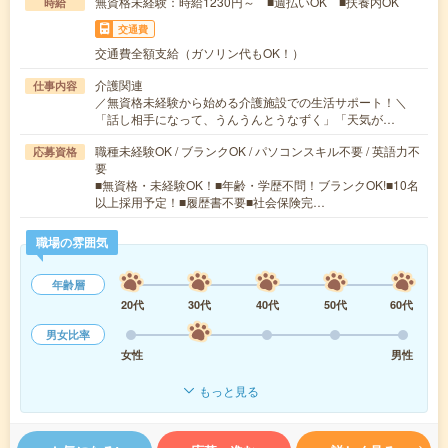
無資格未経験：時給1230円～ ■週払いOK ■扶養内OK
時給
交通費
交通費全額支給（ガソリン代もOK！）
介護関連
仕事内容
／無資格未経験から始める介護施設での生活サポート！＼
「話し相手になって、うんうんとうなずく」「天気が…
職種未経験OK / ブランクOK / パソコンスキル不要 / 英語力不
応募資格
要
■無資格・未経験OK！■年齢・学歴不問！ブランクOK!■10名
以上採用予定！■履歴書不要■社会保険完…
職場の雰囲気
年齢層
20代
30代
40代
50代
60代
男女比率
女性
男性
もっと見る