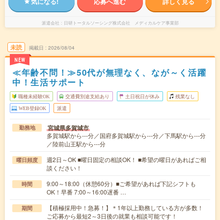
気になる!
応募へ進む
詳しく見る
派遣会社
日研トータルソーシング株式会社 メディカルケア事業部
未読
掲載日
2026/08/04
NEW
≪年齢不問！≫50代が無理なく、なが～く活躍
中！生活サポート
職種未経験OK
交通費別途支給あり
土日祝日が休み
残業なし
WEB登録OK
派遣
宮城県多賀城市
勤務地
多賀城駅から---分／国府多賀城駅から---分／下馬駅から---分
／陸前山王駅から---分
週2日～OK ■曜日固定の相談OK！ ■希望の曜日があればご相
曜日頻度
談ください！
9:00～18:00（休憩60分）■ご希望があれば下記シフトも
時間
OK！早番 7:00～16:00遅番 …
【積極採用中！急募！】＊1年以上勤務している方が多数！
期間
ご応募から最短2～3日後の就業も相談可能です！