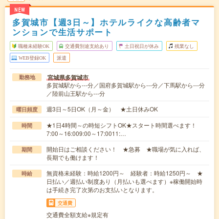
NEW
多賀城市【週3日～】ホテルライクな高齢者マ
ンションで生活サポート
職種未経験OK
交通費別途支給あり
土日祝日が休み
残業なし
WEB登録OK
派遣
宮城県多賀城市
勤務地
多賀城駅から---分／国府多賀城駅から---分／下馬駅から---分
／陸前山王駅から---分
週3日～5日OK（月～金） ★土日休みOK
曜日頻度
★1日4時間～の時短シフトOK★スタート時間選べます！
時間
7:00～16:009:00～17:0011:…
開始日はご相談ください！ ★急募 ★職場が気に入れば、
期間
長期でも働けます！
無資格未経験：時給1200円～ 経験者：時給1250円～ ★
時給
日払い／週払い制度あり（月払いも選べます）※稼働開始時
は手続き完了次第のお支払いとなります。
交通費
交通費全額支給※規定有