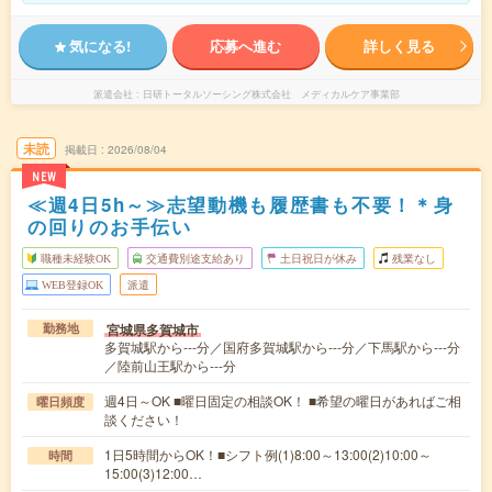
気になる!
応募へ進む
詳しく見る
派遣会社
日研トータルソーシング株式会社 メディカルケア事業部
未読
掲載日
2026/08/04
NEW
≪週4日5h～≫志望動機も履歴書も不要！＊身
の回りのお手伝い
職種未経験OK
交通費別途支給あり
土日祝日が休み
残業なし
WEB登録OK
派遣
宮城県多賀城市
勤務地
多賀城駅から---分／国府多賀城駅から---分／下馬駅から---分
／陸前山王駅から---分
週4日～OK ■曜日固定の相談OK！ ■希望の曜日があればご相
曜日頻度
談ください！
1日5時間からOK！■シフト例(1)8:00～13:00(2)10:00～
時間
15:00(3)12:00…