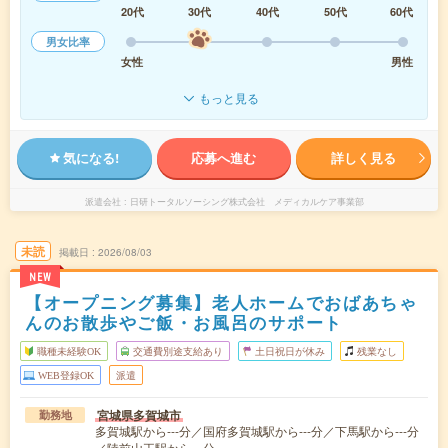
20代
30代
40代
50代
60代
男女比率
女性
男性
もっと見る
気になる!
応募へ進む
詳しく見る
派遣会社
日研トータルソーシング株式会社 メディカルケア事業部
未読
掲載日
2026/08/03
NEW
【オープニング募集】老人ホームでおばあちゃ
んのお散歩やご飯・お風呂のサポート
職種未経験OK
交通費別途支給あり
土日祝日が休み
残業なし
WEB登録OK
派遣
宮城県多賀城市
勤務地
多賀城駅から---分／国府多賀城駅から---分／下馬駅から---分
／陸前山王駅から---分