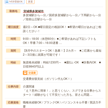
WEB登録OK
派遣
宮城県多賀城市
勤務地
多賀城駅から---分／国府多賀城駅から---分／下馬駅から---分
／陸前山王駅から---分
週2日～OK ■曜日固定の相談OK！ ■希望の曜日があればご相
曜日頻度
談ください！
9:00～18:00（休憩60分）■ご希望があれば下記シフトも
時間
OK！早番 7:00～16:00遅番 …
【8月中のスタートOK！急募！】2カ月～ ■ご応募から最短
期間
2～3日後に就業が可能です！
無資格未経験：時給1230円～ ■週払いOK ■扶養内OK ■
時給
日収9840円以上
交通費
交通費全額支給（ガソリン代もOK！）
介護関連
仕事内容
「え？意外に簡単！」と思うくらい、スグできる仕事からス
タート！経験がなくて不安だった方も、皆さん問題…
職種未経験OK / ブランクOK / パソコンスキル不要 / 英語力不
応募資格
要