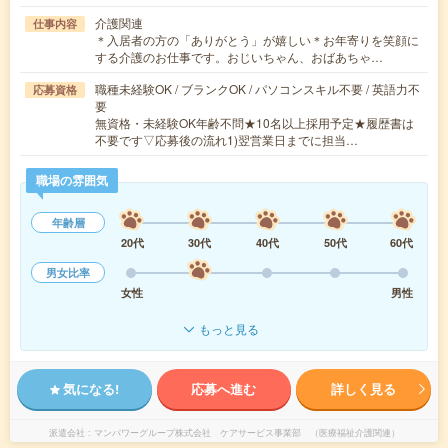
介護関連
仕事内容
＊入居者の方の「ありがとう」が嬉しい＊お年寄りを笑顔に
する介護のお仕事です。おじいちゃん、おばあちゃ…
職種未経験OK / ブランクOK / パソコンスキル不要 / 英語力不
応募資格
要
無資格・未経験OK年齢不問★10名以上採用予定★履歴書は
不要です▽応募後の流れ1)翌営業日までに担当…
職場の雰囲気
年齢層
20代
30代
40代
50代
60代
男女比率
女性
男性
もっと見る
気になる!
応募へ進む
詳しく見る
派遣会社
マンパワーグループ株式会社 ケアサービス事業部 （医療福祉介護関連）