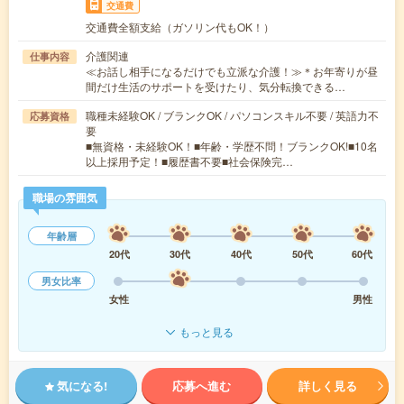
交通費
交通費全額支給（ガソリン代もOK！）
介護関連
仕事内容
≪お話し相手になるだけでも立派な介護！≫＊お年寄りが昼
間だけ生活のサポートを受けたり、気分転換できる…
職種未経験OK / ブランクOK / パソコンスキル不要 / 英語力不
応募資格
要
■無資格・未経験OK！■年齢・学歴不問！ブランクOK!■10名
以上採用予定！■履歴書不要■社会保険完…
職場の雰囲気
年齢層
20代
30代
40代
50代
60代
男女比率
女性
男性
もっと見る
気になる!
応募へ進む
詳しく見る