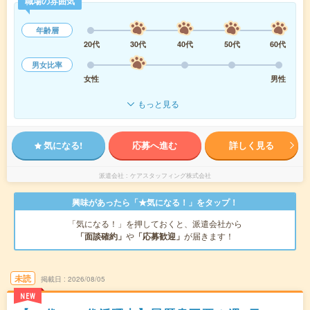
職場の雰囲気
年齢層
20代
30代
40代
50代
60代
男女比率
女性
男性
もっと見る
気になる!
応募へ進む
詳しく見る
派遣会社
ケアスタッフィング株式会社
興味があったら「★気になる！」をタップ！
「気になる！」を押しておくと、派遣会社から
「面談確約」
や
「応募歓迎」
が届きます！
未読
掲載日
2026/08/05
NEW