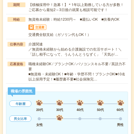
【積極採用中！急募！】＊1年以上勤務している方が多数！
期間
ご応募から最短2～3日後の就業も相談可能です！
無資格未経験：時給1230円～ ■週払いOK ■扶養内OK
時給
交通費
交通費全額支給（ガソリン代もOK！）
介護関連
仕事内容
／無資格未経験から始める介護施設での生活サポート！＼
「話し相手になって、うんうんとうなずく」「天気が…
職種未経験OK / ブランクOK / パソコンスキル不要 / 英語力不
応募資格
要
■無資格・未経験OK！■年齢・学歴不問！ブランクOK!■10名
以上採用予定！■履歴書不要■社会保険完…
職場の雰囲気
年齢層
20代
30代
40代
50代
60代
男女比率
女性
男性