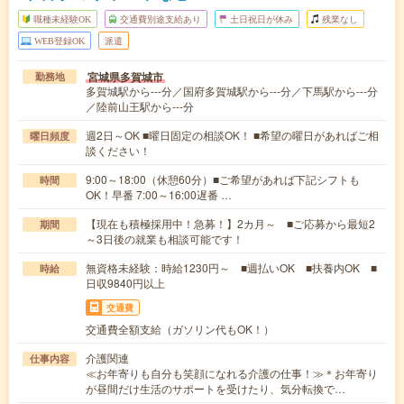
職種未経験OK
交通費別途支給あり
土日祝日が休み
残業なし
WEB登録OK
派遣
宮城県多賀城市
勤務地
多賀城駅から---分／国府多賀城駅から---分／下馬駅から---分
／陸前山王駅から---分
週2日～OK ■曜日固定の相談OK！ ■希望の曜日があればご相
曜日頻度
談ください！
9:00～18:00（休憩60分）■ご希望があれば下記シフトも
時間
OK！早番 7:00～16:00遅番 …
【現在も積極採用中！急募！】2カ月～ ■ご応募から最短2
期間
～3日後の就業も相談可能です！
無資格未経験：時給1230円～ ■週払いOK ■扶養内OK ■
時給
日収9840円以上
交通費
交通費全額支給（ガソリン代もOK！）
介護関連
仕事内容
≪お年寄りも自分も笑顔になれる介護の仕事！≫＊お年寄り
が昼間だけ生活のサポートを受けたり、気分転換で…