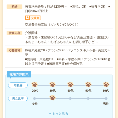
無資格未経験：時給1230円～ ■週払いOK ■扶養内OK ■
時給
日収9840円以上
交通費
交通費全額支給（ガソリン代もOK！）
介護関連
仕事内容
＜無資格・未経験OK！お話相手などの生活支援＞ 施設にい
るおじいちゃん・おばあちゃんのお話し相手など…
職種未経験OK / ブランクOK / パソコンスキル不要 / 英語力不
応募資格
要
■無資格・未経験OK！■年齢・学歴不問！ブランクOK!■10名
以上採用予定！■履歴書不要■社会保険完…
職場の雰囲気
年齢層
20代
30代
40代
50代
60代
男女比率
女性
男性
もっと見る