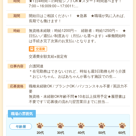
★1日4時間～の時短シフトOK★スタート時間選べます！
時間
7:00～16:009:00～17:0011:…
開始日はご相談ください！ ★急募 ★職場が気に入れば、
期間
長期でも働けます！
無資格未経験：時給1200円～ 経験者：時給1250円～ ★
時給
日払い／週払い制度あり（月払いも選べます）※稼働開始時
は手続き完了次第のお支払いとなります。
交通費
交通費全額支給※規定有
介護関連
仕事内容
＊在宅勤務はできないけれど、時短も週3日勤務も叶う介護
＊おじいちゃん、おばあちゃんが暮らす施設での生…
職種未経験OK / ブランクOK / パソコンスキル不要 / 英語力不
応募資格
要
無資格・未経験OK年齢不問★10名以上採用予定★履歴書は
不要です▽応募後の流れ1)翌営業日までに担当…
職場の雰囲気
年齢層
20代
30代
40代
50代
60代