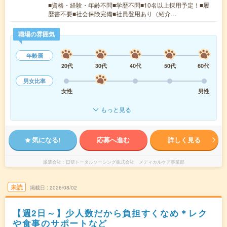
■資格・経験・年齢不問■学歴不問■10名以上採用予定！■履
歴書不要■社会保険完備■社員登用あり（紹介…
職場の雰囲気
年齢層
20代
30代
40代
50代
60代
男女比率
女性
男性
もっと見る
気になる!
応募へ進む
詳しく見る
派遣会社
日研トータルソーシング株式会社 メディカルケア事業部
未読
掲載日
2026/08/02
【週2日～】少人数だから負担すくなめ＊レク
や食事のサポートなど