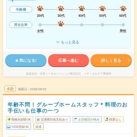
年齢層
20代
30代
40代
50代
60代
男女比率
女性
男性
もっと見る
気になる!
応募へ進む
詳しく見る
派遣会社
日研トータルソーシング株式会社 メディカルケア事業部
未読
掲載日
2026/08/02
年齢不問！グループホームスタッフ＊料理のお
手伝いも仕事の一つ
職種未経験OK
交通費別途支給あり
土日祝日が休み
残業なし
WEB登録OK
派遣