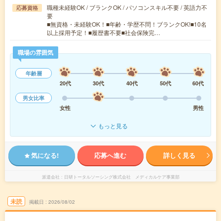
職種未経験OK / ブランクOK / パソコンスキル不要 / 英語力不
応募資格
要
■無資格・未経験OK！■年齢・学歴不問！ブランクOK!■10名
以上採用予定！■履歴書不要■社会保険完…
職場の雰囲気
年齢層
20代
30代
40代
50代
60代
男女比率
女性
男性
もっと見る
気になる!
応募へ進む
詳しく見る
派遣会社
日研トータルソーシング株式会社 メディカルケア事業部
未読
掲載日
2026/08/02