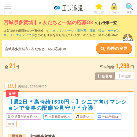
メニュー
気になる!
ログイン
検索
宮城県多賀城市
×
友だちと一緒の応募OK
のお仕事一覧
多賀城市の派遣のお仕事情報です。
オフィスワーク・事務系
、
営業・販売・サービス
系
、
クリエイティブ系
などのお仕事を取り揃えています。友だちと一緒の応募OKの条
件の他に、
交通費別途支給あり
、
職種未経験OK
、
10名以上の大量募集
などのこだわ
り条件も取り揃えています。
条件の変更
宮城県多賀城市 / 友だちと一緒の応募OK
21
1,238
全
件
平均時給:
円
時給順
新着順
未読
掲載日
2026/08/06
NEW
【週2日＊高時給1500円～】シニア向けマンシ
ョンで食事の配膳や見守り＊介護
交通費別途支給あり
土日祝日が休み
残業なし
WEB登録OK
派遣
宮城県多賀城市
勤務地