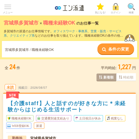
メニュー
気になる!
ログイン
検索
宮城県多賀城市
×
職種未経験OK
のお仕事一覧
多賀城市の派遣のお仕事情報です。
オフィスワーク・事務系
、
営業・販売・サービス
系
、
クリエイティブ系
などのお仕事を取り揃えています。職種未経験OKの条件の他
に、
交通費別途支給あり
、
友だちと一緒の応募OK
、
10名以上の大量募集
などのこだ
わり条件も取り揃えています。
条件の変更
宮城県多賀城市 / 職種未経験OK
24
1,227
全
件
平均時給:
円
時給順
新着順
未読
掲載日
2026/08/07
NEW
【介護staff】人と話すのが好きな方に＊未経
験からはじめる生活サポート
職種未経験OK
交通費別途支給あり
土日祝日が休み
残業なし
WEB登録OK
派遣
宮城県多賀城市
勤務地