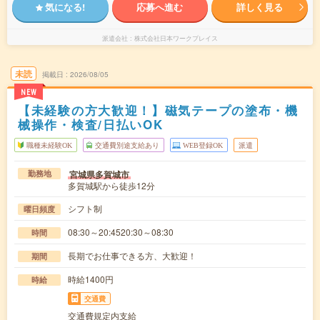
気になる!
応募へ進む
詳しく見る
派遣会社
株式会社日本ワークプレイス
未読
掲載日
2026/08/05
NEW
【未経験の方大歓迎！】磁気テープの塗布・機
械操作・検査/日払いOK
職種未経験OK
交通費別途支給あり
WEB登録OK
派遣
宮城県多賀城市
勤務地
多賀城駅から徒歩12分
シフト制
曜日頻度
08:30～20:4520:30～08:30
時間
長期でお仕事できる方、大歓迎！
期間
時給1400円
時給
交通費
交通費規定内支給