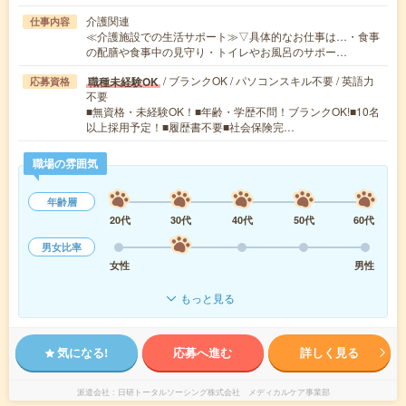
介護関連
仕事内容
≪介護施設での生活サポート≫▽具体的なお仕事は…・食事
の配膳や食事中の見守り・トイレやお風呂のサポー…
/ ブランクOK / パソコンスキル不要 / 英語力
職種未経験OK
応募資格
不要
■無資格・未経験OK！■年齢・学歴不問！ブランクOK!■10名
以上採用予定！■履歴書不要■社会保険完…
職場の雰囲気
年齢層
20代
30代
40代
50代
60代
男女比率
女性
男性
もっと見る
気になる!
応募へ進む
詳しく見る
派遣会社
日研トータルソーシング株式会社 メディカルケア事業部