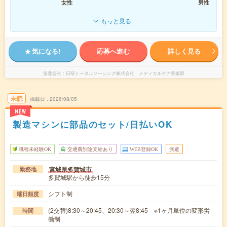
女性
男性
もっと見る
気になる!
応募へ進む
詳しく見る
派遣会社
日研トータルソーシング株式会社 メディカルケア事業部
未読
掲載日
2026/08/05
NEW
製造マシンに部品のセット/日払いOK
職種未経験OK
交通費別途支給あり
WEB登録OK
派遣
宮城県多賀城市
勤務地
多賀城駅から徒歩15分
シフト制
曜日頻度
(2交替)8:30～20:45、20:30～翌8:45 ※1ヶ月単位の変形労
時間
働制