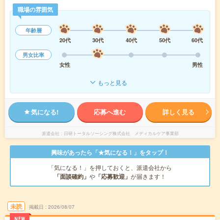
職場の雰囲気
年齢層
20代
30代
40代
50代
60代
男女比率
女性
男性
もっと見る
気になる!
応募へ進む
詳しく見る
派遣会社
日研トータルソーシング株式会社 メディカルケア事業部
興味があったら「★気になる！」をタップ！
「気になる！」を押しておくと、派遣会社から
「面談確約」
や
「応募歓迎」
が届きます！
未読
掲載日
2026/08/07
NEW