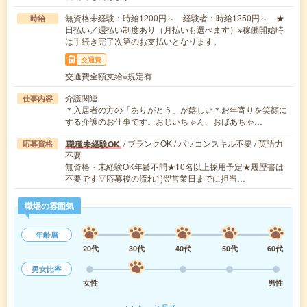
無資格未経験：時給1200円～ 経験者：時給1250円～ ★
時給
日払い／週払い制度あり（月払いも選べます）※稼働開始時
は手続き完了次第のお支払いとなります。
交通費
交通費全額支給※規定有
介護関連
仕事内容
＊入居者の方の「ありがとう」が嬉しい＊お年寄りを笑顔に
する介護のお仕事です。おじいちゃん、おばあちゃ…
/ ブランクOK / パソコンスキル不要 / 英語力
職種未経験OK
応募資格
不要
無資格・未経験OK年齢不問★10名以上採用予定★履歴書は
不要です▽応募後の流れ1)翌営業日までに担当…
職場の雰囲気
年齢層
20代
30代
40代
50代
60代
男女比率
女性
男性