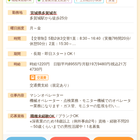
職種未経験OK
交通費別途支給あり
土日祝日が休み
派遣
宮城県多賀城市
勤務地
多賀城駅から徒歩25分
月～金
曜日頻度
【交替制】5勤2休3交替1直：8:30～16:40（実働7時間20分/
時間
休憩50分）2直：15:30～…
・長期・即日スタートOK！
期間
時給1220円 日額平均8955円/月額19万9480円/残込21万
時給
4730円
交通費
交通費支給（規定あり）
マシンオペレーター
仕事内容
機械オペレーター・点検業務・モニター機械でのオペレータ
ー業務になります・ガス管、モニターの監視を行い…
/ ブランクOK
職種未経験OK
応募資格
※深夜業のため18歳以上（例外事由2号）資格・経験不問20
～50歳くらいまでの男性活躍中！1名募集