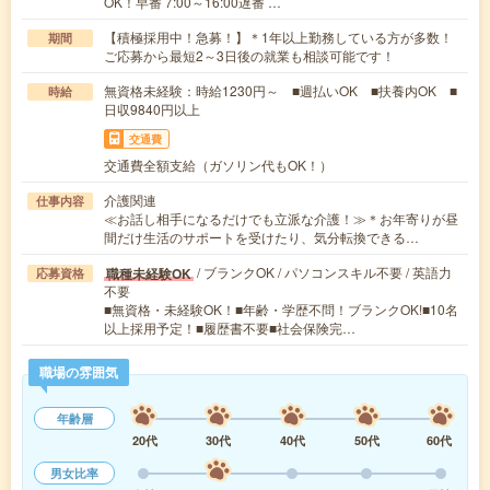
OK！早番 7:00～16:00遅番 …
【積極採用中！急募！】＊1年以上勤務している方が多数！
期間
ご応募から最短2～3日後の就業も相談可能です！
無資格未経験：時給1230円～ ■週払いOK ■扶養内OK ■
時給
日収9840円以上
交通費
交通費全額支給（ガソリン代もOK！）
介護関連
仕事内容
≪お話し相手になるだけでも立派な介護！≫＊お年寄りが昼
間だけ生活のサポートを受けたり、気分転換できる…
/ ブランクOK / パソコンスキル不要 / 英語力
職種未経験OK
応募資格
不要
■無資格・未経験OK！■年齢・学歴不問！ブランクOK!■10名
以上採用予定！■履歴書不要■社会保険完…
職場の雰囲気
年齢層
20代
30代
40代
50代
60代
男女比率