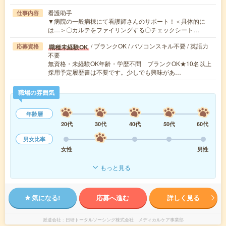
看護助手
仕事内容
▼病院の一般病棟にて看護師さんのサポート！＜具体的に
は…＞〇カルテをファイリングする〇チェックシート…
/ ブランクOK / パソコンスキル不要 / 英語力
職種未経験OK
応募資格
不要
無資格・未経験OK年齢・学歴不問 ブランクOK★10名以上
採用予定履歴書は不要です。少しでも興味があ…
職場の雰囲気
年齢層
20代
30代
40代
50代
60代
男女比率
女性
男性
もっと見る
気になる!
応募へ進む
詳しく見る
派遣会社
日研トータルソーシング株式会社 メディカルケア事業部