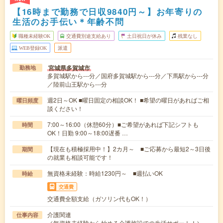
【16時まで勤務で日収9840円～】お年寄りの
生活のお手伝い＊年齢不問
職種未経験OK
交通費別途支給あり
土日祝日が休み
残業なし
WEB登録OK
派遣
宮城県多賀城市
勤務地
多賀城駅から---分／国府多賀城駅から---分／下馬駅から---分
／陸前山王駅から---分
週2日～OK ■曜日固定の相談OK！ ■希望の曜日があればご相
曜日頻度
談ください！
7:00～16:00（休憩60分）■ご希望があれば下記シフトも
時間
OK！日勤 9:00～18:00遅番 …
【現在も積極採用中！】2カ月～ ■ご応募から最短2～3日後
期間
の就業も相談可能です！
無資格未経験：時給1230円～ ■週払いOK
時給
交通費
交通費全額支給（ガソリン代もOK！）
介護関連
仕事内容
／無資格未経験から始める介護施設での生活サポート！＼