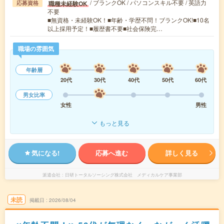
/ ブランクOK / パソコンスキル不要 / 英語力
職種未経験OK
応募資格
不要
■無資格・未経験OK！■年齢・学歴不問！ブランクOK!■10名
以上採用予定！■履歴書不要■社会保険完…
職場の雰囲気
年齢層
20代
30代
40代
50代
60代
男女比率
女性
男性
もっと見る
気になる!
応募へ進む
詳しく見る
派遣会社
日研トータルソーシング株式会社 メディカルケア事業部
未読
掲載日
2026/08/04