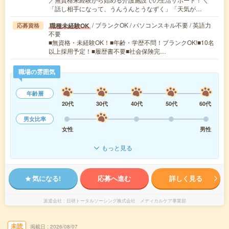
「話し相手になって、うんうんとうなずく」「天気が…
/ ブランクOK / パソコンスキル不要 / 英語力
職種未経験OK
応募資格
不要
■無資格・未経験OK！■年齢・学歴不問！ブランクOK!■10名
以上採用予定！■履歴書不要■社会保険完…
職場の雰囲気
年齢層
20代
30代
40代
50代
60代
男女比率
女性
男性
もっと見る
気になる!
応募へ進む
詳しく見る
派遣会社
日研トータルソーシング株式会社 メディカルケア事業部
未読
掲載日
2026/08/07