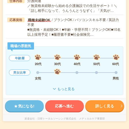
介護関連
仕事内容
／無資格未経験から始める介護施設での生活サポート！＼
「話し相手になって、うんうんとうなずく」「天気が…
/ ブランクOK / パソコンスキル不要 / 英語力
職種未経験OK
応募資格
不要
■無資格・未経験OK！■年齢・学歴不問！ブランクOK!■10名
以上採用予定！■履歴書不要■社会保険完…
職場の雰囲気
年齢層
20代
30代
40代
50代
60代
男女比率
女性
男性
もっと見る
気になる!
応募へ進む
詳しく見る
派遣会社
日研トータルソーシング株式会社 メディカルケア事業部