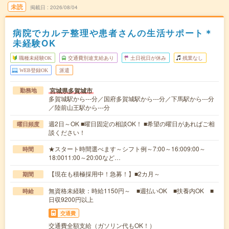
未読
掲載日
2026/08/04
病院でカルテ整理や患者さんの生活サポート＊
未経験OK
職種未経験OK
交通費別途支給あり
土日祝日が休み
残業なし
WEB登録OK
派遣
宮城県多賀城市
勤務地
多賀城駅から---分／国府多賀城駅から---分／下馬駅から---分
／陸前山王駅から---分
週2日～OK ■曜日固定の相談OK！ ■希望の曜日があればご相
曜日頻度
談ください！
★スタート時間選べます～シフト例～7:00～16:009:00～
時間
18:0011:00～20:00など…
【現在も積極採用中！急募！】■2カ月～
期間
無資格未経験：時給1150円～ ■週払いOK ■扶養内OK ■
時給
日収9200円以上
交通費
交通費全額支給（ガソリン代もOK！）