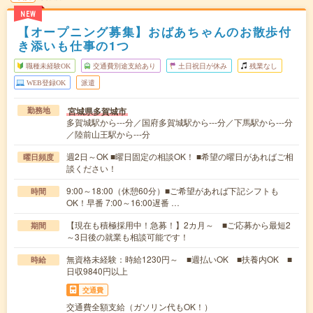
NEW
【オープニング募集】おばあちゃんのお散歩付
き添いも仕事の1つ
職種未経験OK
交通費別途支給あり
土日祝日が休み
残業なし
WEB登録OK
派遣
宮城県多賀城市
勤務地
多賀城駅から---分／国府多賀城駅から---分／下馬駅から---分
／陸前山王駅から---分
週2日～OK ■曜日固定の相談OK！ ■希望の曜日があればご相
曜日頻度
談ください！
9:00～18:00（休憩60分）■ご希望があれば下記シフトも
時間
OK！早番 7:00～16:00遅番 …
【現在も積極採用中！急募！】2カ月～ ■ご応募から最短2
期間
～3日後の就業も相談可能です！
無資格未経験：時給1230円～ ■週払いOK ■扶養内OK ■
時給
日収9840円以上
交通費
交通費全額支給（ガソリン代もOK！）