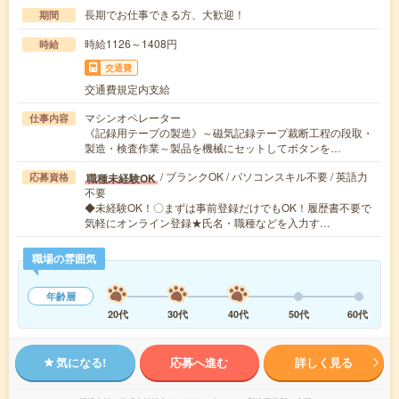
長期でお仕事できる方、大歓迎！
期間
時給1126～1408円
時給
交通費
交通費規定内支給
マシンオペレーター
仕事内容
《記録用テープの製造》～磁気記録テープ裁断工程の段取・
製造・検査作業～製品を機械にセットしてボタンを…
/ ブランクOK / パソコンスキル不要 / 英語力
職種未経験OK
応募資格
不要
◆未経験OK！〇まずは事前登録だけでもOK！履歴書不要で
気軽にオンライン登録★氏名・職種などを入力す…
職場の雰囲気
年齢層
20代
30代
40代
50代
60代
気になる!
応募へ進む
詳しく見る