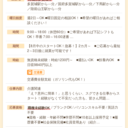
多賀城駅から---分／国府多賀城駅から---分／下馬駅から---分
／陸前山王駅から---分
週2日～OK ■曜日固定の相談OK！ ■希望の曜日があればご相
曜日頻度
談ください！
9:00～18:00（休憩60分）■ご希望があれば下記シフトも
時間
OK！早番 7:00～16:00遅番 …
【8月中のスタートOK！急募！】2カ月～ ■ご応募から最短
期間
2～3日後に就業が可能です！
無資格未経験：時給1230円～ ■週払いOK ■扶養内OK ■
時給
日収9840円以上
交通費
交通費全額支給（ガソリン代もOK！）
介護関連
仕事内容
「え？意外に簡単！」と思うくらい、スグできる仕事からス
タート！経験がなくて不安だった方も、皆さん問題…
/ ブランクOK / パソコンスキル不要 / 英語力
職種未経験OK
応募資格
不要
■資格・経験・年齢不問■学歴不問■10名以上採用予定！■履
歴書不要■社会保険完備■社員登用あり（紹介…