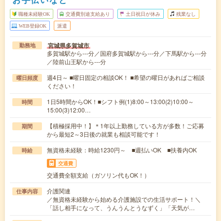
職種未経験OK
交通費別途支給あり
土日祝日が休み
残業なし
WEB登録OK
派遣
宮城県多賀城市
勤務地
多賀城駅から---分／国府多賀城駅から---分／下馬駅から---分
／陸前山王駅から---分
週4日～ ■曜日固定の相談OK！ ■希望の曜日があればご相談
曜日頻度
ください！
1日5時間からOK！■シフト例(1)8:00～13:00(2)10:00～
時間
15:00(3)12:00…
【積極採用中！】＊1年以上勤務している方が多数！ご応募
期間
から最短2～3日後の就業も相談可能です！
無資格未経験：時給1230円～ ■週払いOK ■扶養内OK
時給
交通費
交通費全額支給（ガソリン代もOK！）
介護関連
仕事内容
／無資格未経験から始める介護施設での生活サポート！＼
「話し相手になって、うんうんとうなずく」「天気が…