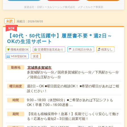
派遣会社
日研トータルソーシング株式会社 メディカルケア事業部
未読
掲載日
2026/08/05
NEW
【40代・50代活躍中】履歴書不要＊週2日～
OKの生活サポート
職種未経験OK
交通費別途支給あり
土日祝日が休み
残業なし
WEB登録OK
派遣
宮城県多賀城市
勤務地
多賀城駅から---分／国府多賀城駅から---分／下馬駅から---分
／陸前山王駅から---分
週2日～OK ■曜日固定の相談OK！ ■希望の曜日があればご相
曜日頻度
談ください！
9:00～18:00（休憩60分）■ご希望があれば下記シフトも
時間
OK！早番 7:00～16:00遅番 …
【現在も積極採用中！急募！】長期でじっくり安心して働け
期間
る！応募から最短2～3日後に就業可能！