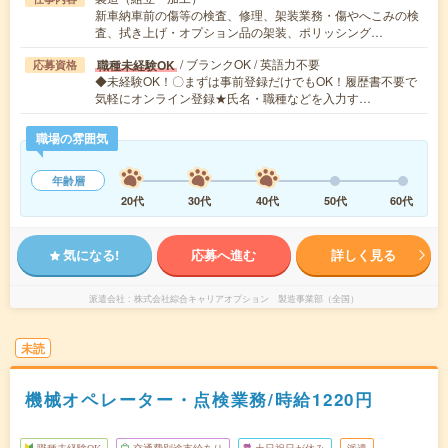
新車納車前の傷等の検査、修理、架装業務・傷やへこみの検
査、拭き上げ・オプション品の架装、ポリッシング…
/ ブランクOK / 英語力不要
職種未経験OK
応募資格
◆未経験OK！〇まずは事前登録だけでもOK！履歴書不要で
気軽にオンライン登録★氏名・職種などを入力す…
職場の雰囲気
年齢層
20代
30代
40代
50代
60代
気になる!
応募へ進む
詳しく見る
派遣会社
株式会社綜合キャリアオプション 製造事業部（全国）
未読
機械オペレーター・点検業務/時給1220円