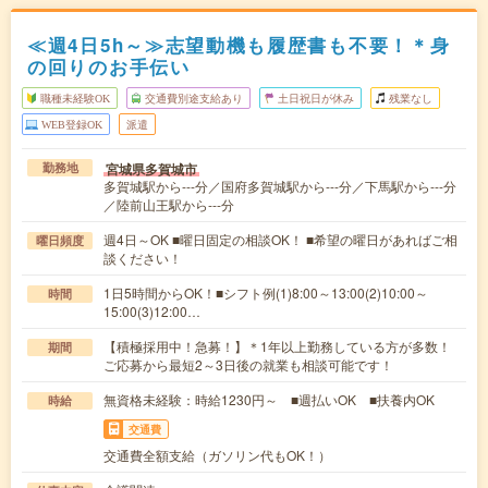
≪週4日5h～≫志望動機も履歴書も不要！＊身
の回りのお手伝い
職種未経験OK
交通費別途支給あり
土日祝日が休み
残業なし
WEB登録OK
派遣
宮城県多賀城市
勤務地
多賀城駅から---分／国府多賀城駅から---分／下馬駅から---分
／陸前山王駅から---分
週4日～OK ■曜日固定の相談OK！ ■希望の曜日があればご相
曜日頻度
談ください！
1日5時間からOK！■シフト例(1)8:00～13:00(2)10:00～
時間
15:00(3)12:00…
【積極採用中！急募！】＊1年以上勤務している方が多数！
期間
ご応募から最短2～3日後の就業も相談可能です！
無資格未経験：時給1230円～ ■週払いOK ■扶養内OK
時給
交通費
交通費全額支給（ガソリン代もOK！）