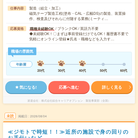
製造（組立・加工）
仕事内容
磁気テープ製造工程(塗布・CAL・広幅DS)の製造、装置操
作、検査及びそれらに付随する業務(ミーティ…
/ ブランクOK / 英語力不要
職種未経験OK
応募資格
◆未経験OK！〇まずは事前登録だけでもOK！履歴書不要で
気軽にオンライン登録★氏名・職種などを入力す…
職場の雰囲気
年齢層
20代
30代
40代
50代
60代
気になる!
応募へ進む
詳しく見る
派遣会社
株式会社綜合キャリアオプション 製造事業部（全国）
未読
掲載日
2026/08/04
≪ジモトで時短！！≫近所の施設で身の回りの
お手伝いなど