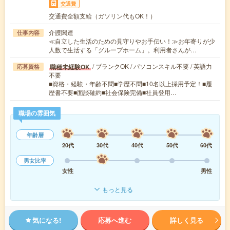
交通費
交通費全額支給（ガソリン代もOK！）
介護関連
仕事内容
≪自立した生活のための見守りやお手伝い！≫お年寄りが少
人数で生活する「グループホーム」。利用者さんが…
/ ブランクOK / パソコンスキル不要 / 英語力
職種未経験OK
応募資格
不要
■資格・経験・年齢不問■学歴不問■10名以上採用予定！■履
歴書不要■面談確約■社会保険完備■社員登用…
職場の雰囲気
年齢層
20代
30代
40代
50代
60代
男女比率
女性
男性
もっと見る
気になる!
応募へ進む
詳しく見る