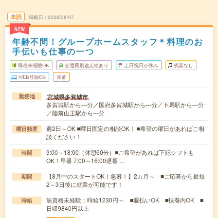
未読
掲載日
2026/08/07
NEW
年齢不問！グループホームスタッフ＊料理のお
手伝いも仕事の一つ
職種未経験OK
交通費別途支給あり
土日祝日が休み
残業なし
WEB登録OK
派遣
宮城県多賀城市
勤務地
多賀城駅から---分／国府多賀城駅から---分／下馬駅から---分
／陸前山王駅から---分
週2日～OK ■曜日固定の相談OK！ ■希望の曜日があればご相
曜日頻度
談ください！
9:00～18:00（休憩60分）■ご希望があれば下記シフトも
時間
OK！早番 7:00～16:00遅番 …
【8月中のスタートOK！急募！】2カ月～ ■ご応募から最短
期間
2～3日後に就業が可能です！
無資格未経験：時給1230円～ ■週払いOK ■扶養内OK ■
時給
日収9840円以上