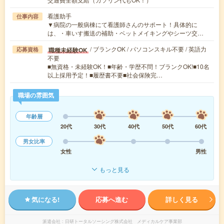
看護助手
仕事内容
▼病院の一般病棟にて看護師さんのサポート！具体的に
は、・車いす搬送の補助・ベットメイキングやシーツ交…
/ ブランクOK / パソコンスキル不要 / 英語力
職種未経験OK
応募資格
不要
■無資格・未経験OK！■年齢・学歴不問！ブランクOK!■10名
以上採用予定！■履歴書不要■社会保険完…
職場の雰囲気
年齢層
20代
30代
40代
50代
60代
男女比率
女性
男性
もっと見る
気になる!
応募へ進む
詳しく見る
派遣会社
日研トータルソーシング株式会社 メディカルケア事業部