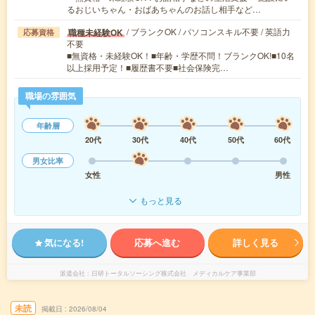
るおじいちゃん・おばあちゃんのお話し相手など…
/ ブランクOK / パソコンスキル不要 / 英語力
職種未経験OK
応募資格
不要
■無資格・未経験OK！■年齢・学歴不問！ブランクOK!■10名
以上採用予定！■履歴書不要■社会保険完…
職場の雰囲気
年齢層
20代
30代
40代
50代
60代
男女比率
女性
男性
もっと見る
気になる!
応募へ進む
詳しく見る
派遣会社
日研トータルソーシング株式会社 メディカルケア事業部
未読
掲載日
2026/08/04