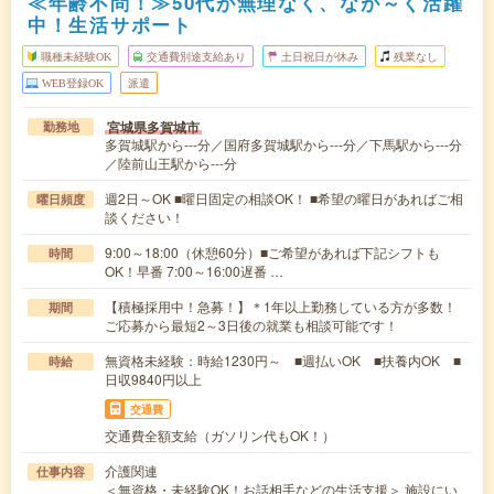
≪年齢不問！≫50代が無理なく、なが～く活躍
中！生活サポート
職種未経験OK
交通費別途支給あり
土日祝日が休み
残業なし
WEB登録OK
派遣
宮城県多賀城市
勤務地
多賀城駅から---分／国府多賀城駅から---分／下馬駅から---分
／陸前山王駅から---分
週2日～OK ■曜日固定の相談OK！ ■希望の曜日があればご相
曜日頻度
談ください！
9:00～18:00（休憩60分）■ご希望があれば下記シフトも
時間
OK！早番 7:00～16:00遅番 …
【積極採用中！急募！】＊1年以上勤務している方が多数！
期間
ご応募から最短2～3日後の就業も相談可能です！
無資格未経験：時給1230円～ ■週払いOK ■扶養内OK ■
時給
日収9840円以上
交通費
交通費全額支給（ガソリン代もOK！）
介護関連
仕事内容
＜無資格・未経験OK！お話相手などの生活支援＞ 施設にい