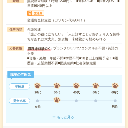
無資格未経験：時給1230円～ ■週払いOK ■扶養内OK ■
時給
日収9840円以上
交通費
交通費全額支給（ガソリン代もOK！）
介護関連
仕事内容
「誰かの役に立ちたい」「人と話すことが好き」そんな気持
ちがあれば大丈夫。無資格・未経験から始められる…
/ ブランクOK / パソコンスキル不要 / 英語力
職種未経験OK
応募資格
不要
■資格・経験・年齢不問■学歴不問■10名以上採用予定！■履
歴書・志望動機不要■面談確約■社会保険完備…
職場の雰囲気
年齢層
20代
30代
40代
50代
60代
男女比率
女性
男性
もっと見る