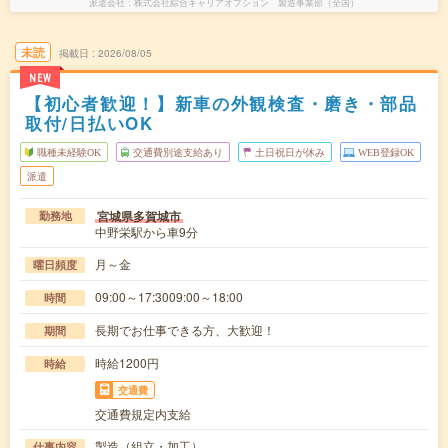
派遣会社
株式会社綜合キャリアオプション 製造事業部（全国）
未読
掲載日
2026/08/05
NEW
【初心者歓迎！】新車の外観検査・磨き・部品
取付/日払いOK
職種未経験OK
交通費別途支給あり
土日祝日が休み
WEB登録OK
派遣
宮城県多賀城市
勤務地
中野栄駅から車9分
月～金
曜日頻度
09:00～17:3009:00～18:00
時間
長期でお仕事できる方、大歓迎！
期間
時給1200円
時給
交通費
交通費規定内支給
製造（組立・加工）
仕事内容