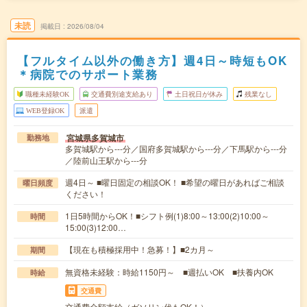
未読
掲載日
2026/08/04
【フルタイム以外の働き方】週4日～時短もOK
＊病院でのサポート業務
職種未経験OK
交通費別途支給あり
土日祝日が休み
残業なし
WEB登録OK
派遣
宮城県多賀城市
勤務地
多賀城駅から---分／国府多賀城駅から---分／下馬駅から---分
／陸前山王駅から---分
週4日～ ■曜日固定の相談OK！ ■希望の曜日があればご相談
曜日頻度
ください！
1日5時間からOK！■シフト例(1)8:00～13:00(2)10:00～
時間
15:00(3)12:00…
【現在も積極採用中！急募！】■2カ月～
期間
無資格未経験：時給1150円～ ■週払いOK ■扶養内OK
時給
交通費
交通費全額支給（ガソリン代もOK！）