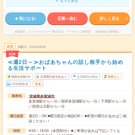
もっと見る
気になる!
応募へ進む
詳しく見る
派遣会社
マンパワーグループ株式会社 ケアサービス事業部 （医療福祉介護関連）
未読
掲載日
2026/08/05
NEW
≪週2日～≫おばあちゃんの話し相手から始め
る生活サポート
職種未経験OK
交通費別途支給あり
土日祝日が休み
残業なし
WEB登録OK
派遣
宮城県多賀城市
勤務地
多賀城駅から---分／国府多賀城駅から---分／下馬駅から---分
／陸前山王駅から---分
週2日～OK ■曜日固定の相談OK！ ■希望の曜日があればご相
曜日頻度
談ください！
9:00～18:00（休憩60分）■ご希望があれば下記シフトも
時間