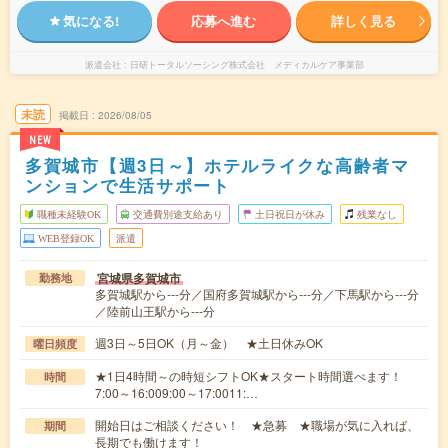
気になる!
応募へ進む
詳しく見る
派遣会社
日研トータルソーシング株式会社 メディカルケア事業部
未読
掲載日
2026/08/05
NEW
多賀城市【週3日～】ホテルライクな高齢者マ
ンションで生活サポート
職種未経験OK
交通費別途支給あり
土日祝日が休み
残業なし
WEB登録OK
派遣
宮城県多賀城市
勤務地
多賀城駅から---分／国府多賀城駅から---分／下馬駅から---分
／陸前山王駅から---分
週3日～5日OK（月～金） ★土日休みOK
曜日頻度
★1日4時間～の時短シフトOK★スタート時間選べます！
時間
7:00～16:009:00～17:0011:…
開始日はご相談ください！ ★急募 ★職場が気に入れば、
期間
長期でも働けます！