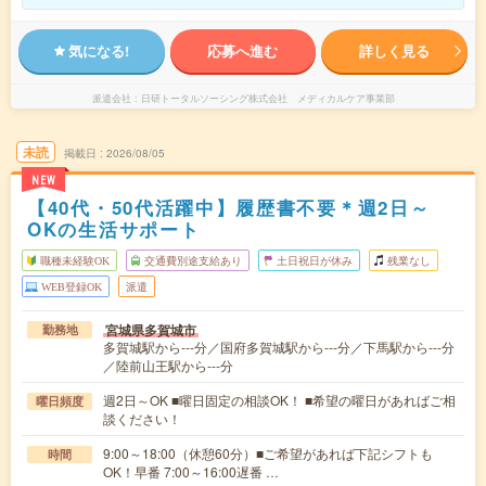
気になる!
応募へ進む
詳しく見る
派遣会社
日研トータルソーシング株式会社 メディカルケア事業部
未読
掲載日
2026/08/05
NEW
【40代・50代活躍中】履歴書不要＊週2日～
OKの生活サポート
職種未経験OK
交通費別途支給あり
土日祝日が休み
残業なし
WEB登録OK
派遣
宮城県多賀城市
勤務地
多賀城駅から---分／国府多賀城駅から---分／下馬駅から---分
／陸前山王駅から---分
週2日～OK ■曜日固定の相談OK！ ■希望の曜日があればご相
曜日頻度
談ください！
9:00～18:00（休憩60分）■ご希望があれば下記シフトも
時間
OK！早番 7:00～16:00遅番 …