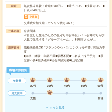
無資格未経験：時給1230円～ ■週払いOK ■扶養内OK ■
時給
日収9840円以上
交通費
交通費全額支給（ガソリン代もOK！）
介護関連
仕事内容
≪自立した生活のための見守りやお手伝い！≫お年寄りが少
人数で生活する「グループホーム」。利用者さんが…
職種未経験OK / ブランクOK / パソコンスキル不要 / 英語力不
応募資格
要
■資格・経験・年齢不問■学歴不問■10名以上採用予定！■履
歴書不要■面談確約■社会保険完備■社員登用…
職場の雰囲気
年齢層
20代
30代
40代
50代
60代
男女比率
女性
男性
もっと見る