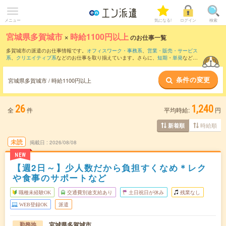
メニュー
気になる!
ログイン
検索
宮城県多賀城市
×
時給1100円以上
のお仕事一覧
多賀城市の派遣のお仕事情報です。
オフィスワーク・事務系
、
営業・販売・サービス
系
、
クリエイティブ系
などのお仕事を取り揃えています。さらに、
短期
・
単発
などの
期間や、
職種未経験OK
などのこだわり条件で絞り込んでいただけます。
条件の変更
宮城県多賀城市 / 時給1100円以上
26
1,240
全
件
平均時給:
円
時給順
新着順
未読
掲載日
2026/08/08
NEW
【週2日～】少人数だから負担すくなめ＊レク
や食事のサポートなど
職種未経験OK
交通費別途支給あり
土日祝日が休み
残業なし
WEB登録OK
派遣
宮城県多賀城市
勤務地