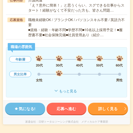
仕事内容
「え？意外に簡単！」と思うくらい、スグできる仕事からス
タート！経験がなくて不安だった方も、皆さん問題…
職種未経験OK / ブランクOK / パソコンスキル不要 / 英語力不
応募資格
要
■資格・経験・年齢不問■学歴不問■10名以上採用予定！■履
歴書不要■社会保険完備■社員登用あり（紹介…
職場の雰囲気
年齢層
20代
30代
40代
50代
60代
男女比率
女性
男性
もっと見る
気になる!
応募へ進む
詳しく見る
派遣会社
日研トータルソーシング株式会社 メディカルケア事業部