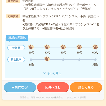
介護関連
仕事内容
／無資格未経験から始める介護施設での生活サポート！＼
「話し相手になって、うんうんとうなずく」「天気が…
職種未経験OK / ブランクOK / パソコンスキル不要 / 英語力不
応募資格
要
■無資格・未経験OK！■年齢・学歴不問！ブランクOK!■10名
以上採用予定！■履歴書不要■社会保険完…
職場の雰囲気
年齢層
20代
30代
40代
50代
60代
男女比率
女性
男性
もっと見る
気になる!
応募へ進む
詳しく見る
派遣会社
日研トータルソーシング株式会社 メディカルケア事業部