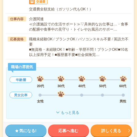
交通費
交通費全額支給（ガソリン代もOK！）
介護関連
仕事内容
≪介護施設での生活サポート≫▽具体的なお仕事は…・食事
の配膳や食事中の見守り・トイレやお風呂のサポー…
職種未経験OK / ブランクOK / パソコンスキル不要 / 英語力不
応募資格
要
■無資格・未経験OK！■年齢・学歴不問！ブランクOK!■10名
以上採用予定！■履歴書不要■社会保険完…
職場の雰囲気
年齢層
20代
30代
40代
50代
60代
男女比率
女性
男性
もっと見る
気になる!
応募へ進む
詳しく見る