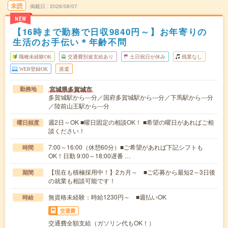
未読
掲載日
2026/08/07
NEW
【16時まで勤務で日収9840円～】お年寄りの
生活のお手伝い＊年齢不問
職種未経験OK
交通費別途支給あり
土日祝日が休み
残業なし
WEB登録OK
派遣
宮城県多賀城市
勤務地
多賀城駅から---分／国府多賀城駅から---分／下馬駅から---分
／陸前山王駅から---分
週2日～OK ■曜日固定の相談OK！ ■希望の曜日があればご相
曜日頻度
談ください！
7:00～16:00（休憩60分）■ご希望があれば下記シフトも
時間
OK！日勤 9:00～18:00遅番 …
【現在も積極採用中！】2カ月～ ■ご応募から最短2～3日後
期間
の就業も相談可能です！
無資格未経験：時給1230円～ ■週払いOK
時給
交通費
交通費全額支給（ガソリン代もOK！）