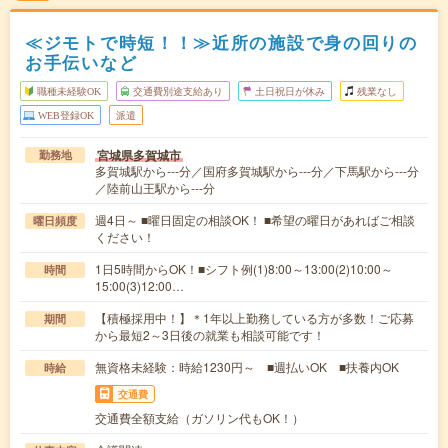
≪ジモトで時短！！≫近所の施設で身の回りの
お手伝いなど
職種未経験OK
交通費別途支給あり
土日祝日が休み
残業なし
WEB登録OK
派遣
宮城県多賀城市
勤務地
多賀城駅から---分／国府多賀城駅から---分／下馬駅から---分
／陸前山王駅から---分
週4日～ ■曜日固定の相談OK！ ■希望の曜日があればご相談
曜日頻度
ください！
1日5時間からOK！■シフト例(1)8:00～13:00(2)10:00～
時間
15:00(3)12:00…
【積極採用中！】＊1年以上勤務している方が多数！ご応募
期間
から最短2～3日後の就業も相談可能です！
無資格未経験：時給1230円～ ■週払いOK ■扶養内OK
時給
交通費
交通費全額支給（ガソリン代もOK！）