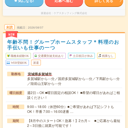
気になる!
応募へ進む
詳しく見る
派遣会社
ケアスタッフィング株式会社
未読
掲載日
2026/08/07
NEW
年齢不問！グループホームスタッフ＊料理のお
手伝いも仕事の一つ
職種未経験OK
交通費別途支給あり
土日祝日が休み
残業なし
WEB登録OK
派遣
宮城県多賀城市
勤務地
多賀城駅から---分／国府多賀城駅から---分／下馬駅から---分
／陸前山王駅から---分
週2日～OK ■曜日固定の相談OK！ ■希望の曜日があればご相
曜日頻度
談ください！
9:00～18:00（休憩60分）■ご希望があれば下記シフトも
時間
OK！早番 7:00～16:00遅番 …
【8月中のスタートOK！急募！】2カ月～ ■ご応募から最短
期間
2～3日後に就業が可能です！