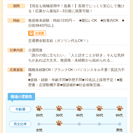
【現在も積極採用中！急募！】長期でじっくり安心して働け
期間
る！応募から最短2～3日後に就業可能！
無資格未経験：時給1230円～ ■週払いOK ■扶養内OK ■
時給
日収9840円以上
交通費
交通費全額支給（ガソリン代もOK！）
介護関連
仕事内容
「誰かの役に立ちたい」「人と話すことが好き」そんな気持
ちがあれば大丈夫。無資格・未経験から始められる…
職種未経験OK / ブランクOK / パソコンスキル不要 / 英語力不
応募資格
要
■資格・経験・年齢不問■学歴不問■10名以上採用予定！■履
歴書・志望動機不要■面談確約■社会保険完備…
職場の雰囲気
年齢層
20代
30代
40代
50代
60代
男女比率
女性
男性