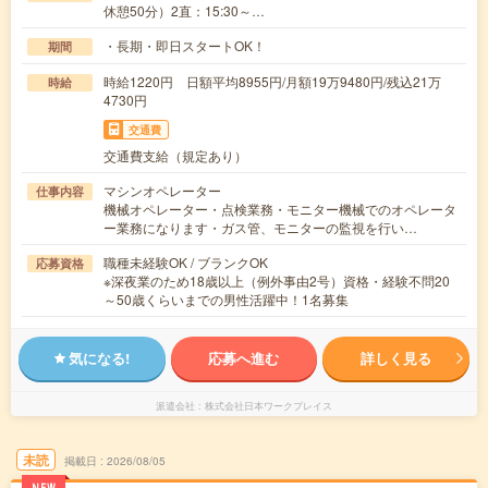
休憩50分）2直：15:30～…
・長期・即日スタートOK！
期間
時給1220円 日額平均8955円/月額19万9480円/残込21万
時給
4730円
交通費
交通費支給（規定あり）
マシンオペレーター
仕事内容
機械オペレーター・点検業務・モニター機械でのオペレータ
ー業務になります・ガス管、モニターの監視を行い…
職種未経験OK / ブランクOK
応募資格
※深夜業のため18歳以上（例外事由2号）資格・経験不問20
～50歳くらいまでの男性活躍中！1名募集
気になる!
応募へ進む
詳しく見る
派遣会社
株式会社日本ワークプレイス
未読
掲載日
2026/08/05