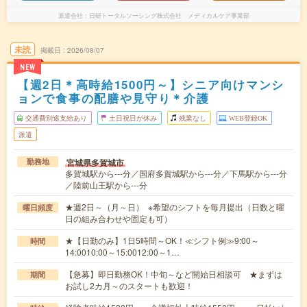
派遣会社
日研トータルソーシング株式会社 メディカルケア事業部
未読
掲載日
2026/08/07
NEW
【週2日＊高時給1500円～】シニア向けマンシ
ョンで食事の配膳や見守り＊介護
交通費別途支給あり
土日祝日が休み
残業なし
WEB登録OK
派遣
宮城県多賀城市
勤務地
多賀城駅から---分／国府多賀城駅から---分／下馬駅から---分
／陸前山王駅から---分
★週2日～（月～日） ※希望のシフトを毎月提出（日数と曜
曜日頻度
日の組み合わせや固定も可）
★【日勤のみ】1日5時間～OK！≪シフト例≫9:00～
時間
14:0010:00～15:0012:00～1…
【急募】即日勤務OK！中旬～など開始日相談可 ★まずは
期間
お試し2カ月～のスタートも歓迎！