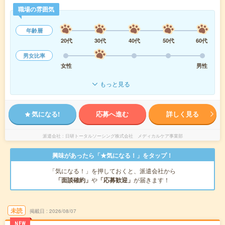
職場の雰囲気
年齢層
20代
30代
40代
50代
60代
男女比率
女性
男性
もっと見る
気になる!
応募へ進む
詳しく見る
派遣会社
日研トータルソーシング株式会社 メディカルケア事業部
興味があったら「★気になる！」をタップ！
「気になる！」を押しておくと、派遣会社から
「面談確約」
や
「応募歓迎」
が届きます！
未読
掲載日
2026/08/07
NEW