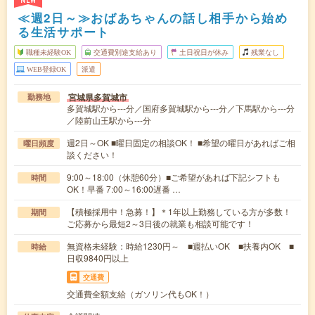
NEW
≪週2日～≫おばあちゃんの話し相手から始め
る生活サポート
職種未経験OK
交通費別途支給あり
土日祝日が休み
残業なし
WEB登録OK
派遣
宮城県多賀城市
勤務地
多賀城駅から---分／国府多賀城駅から---分／下馬駅から---分
／陸前山王駅から---分
週2日～OK ■曜日固定の相談OK！ ■希望の曜日があればご相
曜日頻度
談ください！
9:00～18:00（休憩60分）■ご希望があれば下記シフトも
時間
OK！早番 7:00～16:00遅番 …
【積極採用中！急募！】＊1年以上勤務している方が多数！
期間
ご応募から最短2～3日後の就業も相談可能です！
無資格未経験：時給1230円～ ■週払いOK ■扶養内OK ■
時給
日収9840円以上
交通費
交通費全額支給（ガソリン代もOK！）