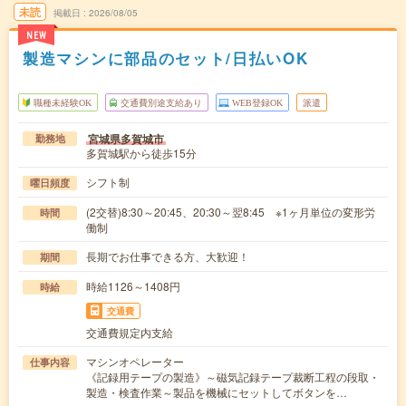
未読
掲載日
2026/08/05
NEW
製造マシンに部品のセット/日払いOK
職種未経験OK
交通費別途支給あり
WEB登録OK
派遣
宮城県多賀城市
勤務地
多賀城駅から徒歩15分
シフト制
曜日頻度
(2交替)8:30～20:45、20:30～翌8:45 ※1ヶ月単位の変形労
時間
働制
長期でお仕事できる方、大歓迎！
期間
時給1126～1408円
時給
交通費
交通費規定内支給
マシンオペレーター
仕事内容
《記録用テープの製造》～磁気記録テープ裁断工程の段取・
製造・検査作業～製品を機械にセットしてボタンを…