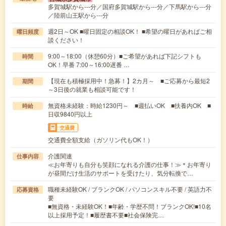
多賀城駅から---分／国府多賀城駅から---分／下馬駅から---分
／陸前山王駅から---分
週2日～OK ■曜日固定の相談OK！ ■希望の曜日があればご相
曜日頻度
談ください！
9:00～18:00（休憩60分）■ご希望があれば下記シフトも
時間
OK！早番 7:00～16:00遅番 …
【現在も積極採用中！急募！】2カ月～ ■ご応募から最短2
期間
～3日後の就業も相談可能です！
無資格未経験：時給1230円～ ■週払いOK ■扶養内OK ■
時給
日収9840円以上
交通費
交通費全額支給（ガソリン代もOK！）
介護関連
仕事内容
≪お年寄りも自分も笑顔になれる介護の仕事！≫＊お年寄り
が昼間だけ生活のサポートを受けたり、気分転換で…
職種未経験OK / ブランクOK / パソコンスキル不要 / 英語力不
応募資格
要
■無資格・未経験OK！■年齢・学歴不問！ブランクOK!■10名
以上採用予定！■履歴書不要■社会保険完…