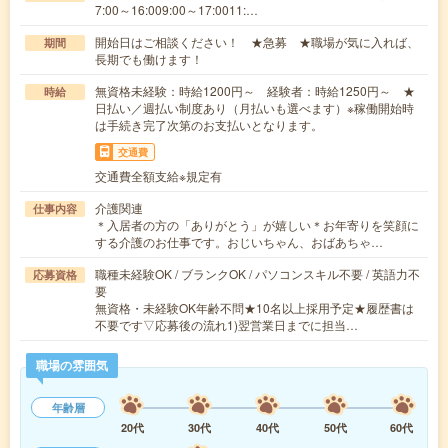
7:00～16:009:00～17:0011:…
開始日はご相談ください！ ★急募 ★職場が気に入れば、
期間
長期でも働けます！
無資格未経験：時給1200円～ 経験者：時給1250円～ ★
時給
日払い／週払い制度あり（月払いも選べます）※稼働開始時
は手続き完了次第のお支払いとなります。
交通費
交通費全額支給※規定有
介護関連
仕事内容
＊入居者の方の「ありがとう」が嬉しい＊お年寄りを笑顔に
する介護のお仕事です。おじいちゃん、おばあちゃ…
職種未経験OK / ブランクOK / パソコンスキル不要 / 英語力不
応募資格
要
無資格・未経験OK年齢不問★10名以上採用予定★履歴書は
不要です▽応募後の流れ1)翌営業日までに担当…
職場の雰囲気
年齢層
20代
30代
40代
50代
60代