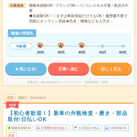
職種未経験OK / ブランクOK / パソコンスキル不要 / 英語力不
応募資格
要
◆未経験OK！〇まずは事前登録だけでもOK！履歴書不要で
気軽にオンライン登録★氏名・職種などを入力す…
職場の雰囲気
年齢層
20代
30代
40代
50代
60代
気になる!
応募へ進む
詳しく見る
派遣会社
株式会社綜合キャリアオプション 製造事業部（全国）
未読
掲載日
2026/08/05
NEW
【初心者歓迎！】新車の外観検査・磨き・部品
取付/日払いOK
職種未経験OK
交通費別途支給あり
土日祝日が休み
WEB登録OK
派遣