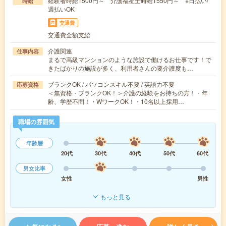
経験者時給1500円～ 介護福祉士時給1550円～ ※日払い/
時給
週払いOK
交通費
交通費全額支給
介護関連
仕事内容
まるで高級マンションのような施設で働けるお仕事です！で
きたばかりの施設が多く、利用者さんの要介護度も…
ブランクOK / パソコンスキル不要 / 英語力不要
応募資格
＜無資格・ブランクOK！＞介護の経験をお持ちの方！・年
齢、学歴不問！・WワークOK！・10名以上採用…
職場の雰囲気
年齢層
20代
30代
40代
50代
60代
男女比率
女性
男性
もっと見る