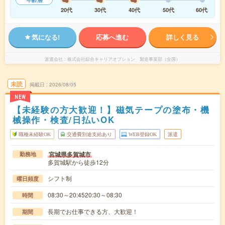
20代
30代
40代
50代
60代
気になる!
応募へ進む
詳しく見る
派遣会社
株式会社綜合キャリアオプション 製造事業部（全国）
未読
掲載日
2026/08/05
NEW
【未経験の方大歓迎！】磁気テープの塗布・機
械操作・検査/日払いOK
職種未経験OK
交通費別途支給あり
WEB登録OK
派遣
宮城県多賀城市
勤務地
多賀城駅から徒歩12分
シフト制
曜日頻度
08:30～20:4520:30～08:30
時間
長期でお仕事できる方、大歓迎！
期間