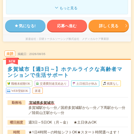
もっと見る
気になる!
応募へ進む
詳しく見る
派遣会社
日研トータルソーシング株式会社 メディカルケア事業部
未読
掲載日
2026/08/05
NEW
多賀城市【週3日～】ホテルライクな高齢者マ
ンションで生活サポート
職種未経験OK
交通費別途支給あり
土日祝日が休み
残業なし
WEB登録OK
派遣
宮城県多賀城市
勤務地
多賀城駅から---分／国府多賀城駅から---分／下馬駅から---分
／陸前山王駅から---分
週3日～5日OK（月～金） ★土日休みOK
曜日頻度
★1日4時間～の時短シフトOK★スタート時間選べます！
時間