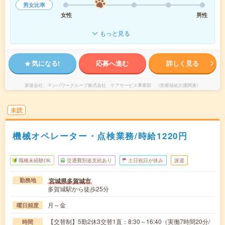
男女比率
女性
男性
もっと見る
気になる!
応募へ進む
詳しく見る
派遣会社
マンパワーグループ株式会社 ケアサービス事業部 （医療福祉介護関連）
未読
機械オペレーター・点検業務/時給1220円
職種未経験OK
交通費別途支給あり
土日祝日が休み
派遣
宮城県多賀城市
勤務地
多賀城駅から徒歩25分
月～金
曜日頻度
【交替制】5勤2休3交替1直：8:30～16:40（実働7時間20分/
時間