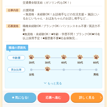
交通費全額支給（ガソリン代もOK！）
介護関連
仕事内容
＜無資格・未経験OK！お話相手などの生活支援＞ 施設にい
るおじいちゃん・おばあちゃんのお話し相手など…
職種未経験OK / ブランクOK / パソコンスキル不要 / 英語力不
応募資格
要
■無資格・未経験OK！■年齢・学歴不問！ブランクOK!■10名
以上採用予定！■履歴書不要■社会保険完…
職場の雰囲気
年齢層
20代
30代
40代
50代
60代
男女比率
女性
男性
もっと見る
気になる!
応募へ進む
詳しく見る