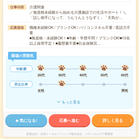
介護関連
仕事内容
／無資格未経験から始める介護施設での生活サポート！＼
「話し相手になって、うんうんとうなずく」「天気が…
職種未経験OK / ブランクOK / パソコンスキル不要 / 英語力不
応募資格
要
■無資格・未経験OK！■年齢・学歴不問！ブランクOK!■10名
以上採用予定！■履歴書不要■社会保険完…
職場の雰囲気
年齢層
20代
30代
40代
50代
60代
男女比率
女性
男性
もっと見る
気になる!
応募へ進む
詳しく見る
派遣会社
日研トータルソーシング株式会社 メディカルケア事業部