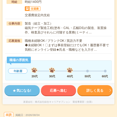
時給1400円
時給
交通費
交通費規定内支給
製造（組立・加工）
仕事内容
磁気テープ製造工程(塗布・CAL・広幅DS)の製造、装置操
作、検査及びそれらに付随する業務(ミーティ…
職種未経験OK / ブランクOK / 英語力不要
応募資格
◆未経験OK！〇まずは事前登録だけでもOK！履歴書不要で
気軽にオンライン登録★氏名・職種などを入力す…
職場の雰囲気
年齢層
20代
30代
40代
50代
60代
気になる!
応募へ進む
詳しく見る
派遣会社
株式会社綜合キャリアオプション 製造事業部（全国）
未読
掲載日
2026/08/04