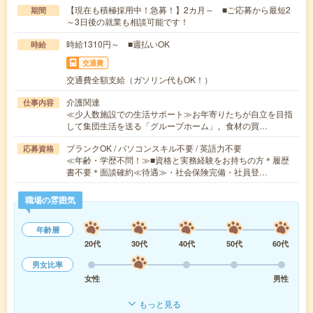
【現在も積極採用中！急募！】2カ月～ ■ご応募から最短2
期間
～3日後の就業も相談可能です！
時給1310円～ ■週払いOK
時給
交通費
交通費全額支給（ガソリン代もOK！）
介護関連
仕事内容
≪少人数施設での生活サポート≫お年寄りたちが自立を目指
して集団生活を送る「グループホーム」。食材の買…
ブランクOK / パソコンスキル不要 / 英語力不要
応募資格
≪年齢・学歴不問！≫■資格と実務経験をお持ちの方＊履歴
書不要＊面談確約≪待遇≫・社会保険完備・社員登…
職場の雰囲気
年齢層
20代
30代
40代
50代
60代
男女比率
女性
男性
もっと見る