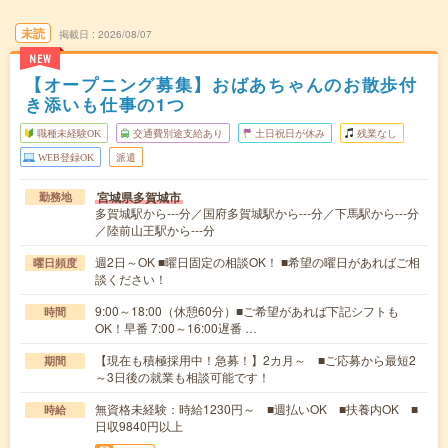
未読
掲載日
2026/08/07
NEW
【オープニング募集】おばあちゃんのお散歩付
き添いも仕事の1つ
職種未経験OK
交通費別途支給あり
土日祝日が休み
残業なし
WEB登録OK
派遣
宮城県多賀城市
勤務地
多賀城駅から---分／国府多賀城駅から---分／下馬駅から---分
／陸前山王駅から---分
週2日～OK ■曜日固定の相談OK！ ■希望の曜日があればご相
曜日頻度
談ください！
9:00～18:00（休憩60分）■ご希望があれば下記シフトも
時間
OK！早番 7:00～16:00遅番 …
【現在も積極採用中！急募！】2カ月～ ■ご応募から最短2
期間
～3日後の就業も相談可能です！
無資格未経験：時給1230円～ ■週払いOK ■扶養内OK ■
時給
日収9840円以上