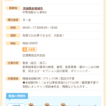
宮城県多賀城市
勤務地
中野栄駅から車9分
月～金
曜日頻度
09:00～17:3009:00～18:00
時間
長期でお仕事できる方、大歓迎！
期間
時給1200円
時給
交通費
交通費規定内支給
製造（組立・加工）
仕事内容
新車納車前の傷等の検査、修理、架装業務・傷やへこみの検
査、拭き上げ・オプション品の架装、ポリッシング…
職種未経験OK / ブランクOK / 英語力不要
応募資格
◆未経験OK！〇まずは事前登録だけでもOK！履歴書不要で
気軽にオンライン登録★氏名・職種などを入力す…
職場の雰囲気
年齢層