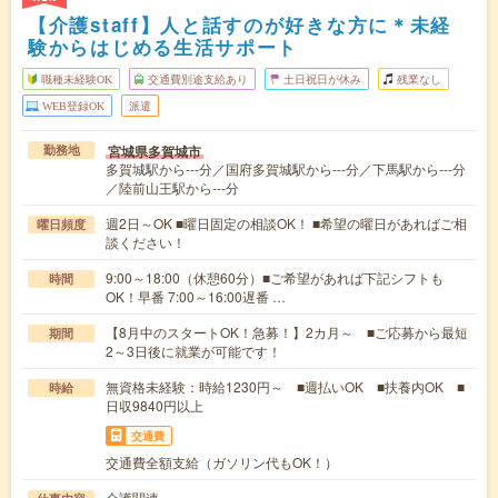
【介護staff】人と話すのが好きな方に＊未経
験からはじめる生活サポート
職種未経験OK
交通費別途支給あり
土日祝日が休み
残業なし
WEB登録OK
派遣
宮城県多賀城市
勤務地
多賀城駅から---分／国府多賀城駅から---分／下馬駅から---分
／陸前山王駅から---分
週2日～OK ■曜日固定の相談OK！ ■希望の曜日があればご相
曜日頻度
談ください！
9:00～18:00（休憩60分）■ご希望があれば下記シフトも
時間
OK！早番 7:00～16:00遅番 …
【8月中のスタートOK！急募！】2カ月～ ■ご応募から最短
期間
2～3日後に就業が可能です！
無資格未経験：時給1230円～ ■週払いOK ■扶養内OK ■
時給
日収9840円以上
交通費
交通費全額支給（ガソリン代もOK！）
介護関連