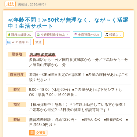
未読
掲載日
2026/08/04
≪年齢不問！≫50代が無理なく、なが～く活躍
中！生活サポート
職種未経験OK
交通費別途支給あり
土日祝日が休み
残業なし
WEB登録OK
派遣
宮城県多賀城市
勤務地
多賀城駅から---分／国府多賀城駅から---分／下馬駅から---分
／陸前山王駅から---分
週2日～OK ■曜日固定の相談OK！ ■希望の曜日があればご相
曜日頻度
談ください！
9:00～18:00（休憩60分）■ご希望があれば下記シフトも
時間
OK！早番 7:00～16:00遅番 …
【積極採用中！急募！】＊1年以上勤務している方が多数！
期間
ご応募から最短2～3日後の就業も相談可能です！
無資格未経験：時給1230円～ ■週払いOK ■扶養内OK ■
時給
日収9840円以上
交通費