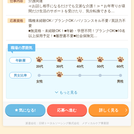
介護関連
仕事内容
≪お話し相手になるだけでも立派な介護！≫＊お年寄りが昼
間だけ生活のサポートを受けたり、気分転換できる…
職種未経験OK / ブランクOK / パソコンスキル不要 / 英語力不
応募資格
要
■無資格・未経験OK！■年齢・学歴不問！ブランクOK!■10名
以上採用予定！■履歴書不要■社会保険完…
職場の雰囲気
年齢層
20代
30代
40代
50代
60代
男女比率
女性
男性
もっと見る
気になる!
応募へ進む
詳しく見る
派遣会社
日研トータルソーシング株式会社 メディカルケア事業部