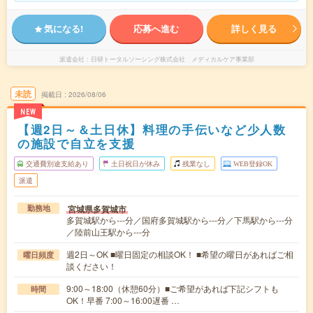
気になる!
応募へ進む
詳しく見る
派遣会社
日研トータルソーシング株式会社 メディカルケア事業部
未読
掲載日
2026/08/06
NEW
【週2日～＆土日休】料理の手伝いなど少人数
の施設で自立を支援
交通費別途支給あり
土日祝日が休み
残業なし
WEB登録OK
派遣
宮城県多賀城市
勤務地
多賀城駅から---分／国府多賀城駅から---分／下馬駅から---分
／陸前山王駅から---分
週2日～OK ■曜日固定の相談OK！ ■希望の曜日があればご相
曜日頻度
談ください！
9:00～18:00（休憩60分）■ご希望があれば下記シフトも
時間
OK！早番 7:00～16:00遅番 …