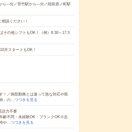
から---分／苦竹駅から---分／陸前原ノ町駅
ご相談ください！
ばその他シフトもOK！（例）8:30～17:3
10月スタートもOK！
す！／病院勤務とは違って急な対応や医
師」の…
つづきを見る
 英語力不要
年齢不問・未経験OK・ブランクOK※志
時や…
つづきを見る