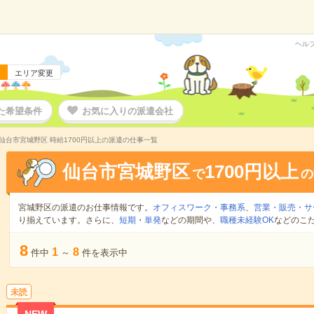
ヘル
エリア変更
た希望条件
お気に入りの派遣会社
仙台市宮城野区 時給1700円以上の派遣の仕事一覧
仙台市宮城野区
1700円以上
で
の
宮城野区の派遣のお仕事情報です。
オフィスワーク・事務系
、
営業・販売・サ
り揃えています。さらに、
短期
・
単発
などの期間や、
職種未経験OK
などのこ
8
1
8
件中
～
件を表示中
未読