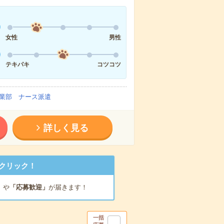
女性
男性
テキパキ
コツコツ
業部 ナース派遣
詳しく見る
クリック！
」
や
「応募歓迎」
が届きます！
一括