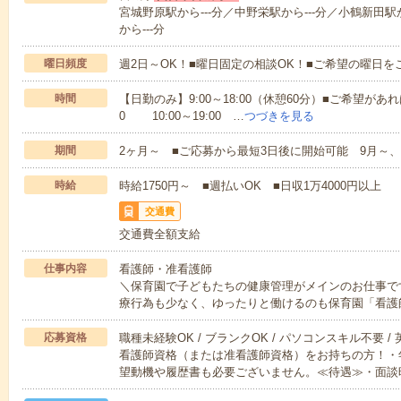
宮城野原駅から---分／中野栄駅から---分／小鶴新田駅
から---分
曜日頻度
週2日～OK！■曜日固定の相談OK！■ご希望の曜日を
時間
【日勤のみ】9:00～18:00（休憩60分）■ご希望があれ
0 10:00～19:00 …
つづきを見る
期間
2ヶ月～ ■ご応募から最短3日後に開始可能 9月～、
時給
時給1750円～ ■週払いOK ■日収1万4000円以上
交通費
交通費全額支給
仕事内容
看護師・准看護師
＼保育園で子どもたちの健康管理がメインのお仕事で
療行為も少なく、ゆったりと働けるのも保育園「看護
応募資格
職種未経験OK / ブランクOK / パソコンスキル不要 /
看護師資格（または准看護師資格）をお持ちの方！・
望動機や履歴書も必要ございません。≪待遇≫・面談