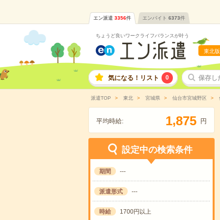
エン派遣
3356
件
エンバイト
6373
件
ちょうど良いワークライフバランスが叶う
東北版
気になる！リスト
0
保存し
派遣TOP
東北
宮城県
仙台市宮城野区
,
1
8
7
5
平均時給:
円
設定中の検索条件
期間
---
派遣形式
---
時給
1700円以上