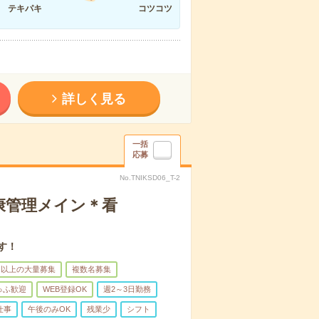
テキパキ
コツコツ
詳しく見る
一括
応募
No.TNIKSD06_T-2
康管理メイン＊看
す！
名以上の大量募集
複数名募集
ゅふ歓迎
WEB登録OK
週2～3日勤務
仕事
午後のみOK
残業少
シフト