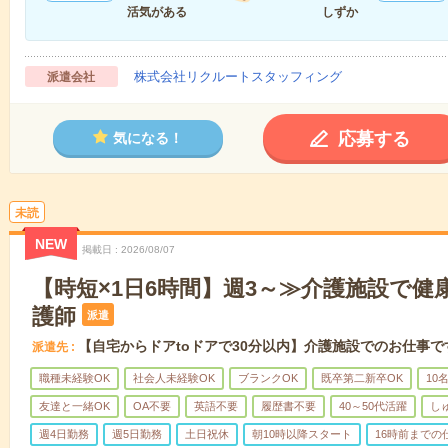
活気がある
しずか
株式会社リクルートスタッフィング
派遣会社
応募する
気になる！
未読
NEW
掲載日
2026/08/07
【時短×1日6時間】週3～≫介護施設で健
護師
派遣
【自宅からドアtoドアで30分以内】介護施設でのお仕事で
派遣先
職種未経験OK
社会人未経験OK
ブランクOK
既卒第二新卒OK
10
友達と一緒OK
OA不要
英語不要
履歴書不要
40～50代活躍
し
週4日勤務
週5日勤務
土日祝休
朝10時以降スタート
16時前までの