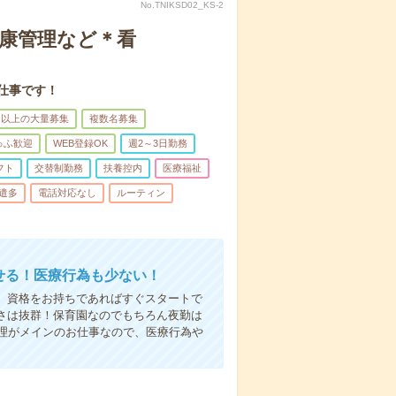
No.TNIKSD02_KS-2
健康管理など＊看
仕事です！
名以上の大量募集
複数名募集
ゅふ歓迎
WEB登録OK
週2～3日勤務
フト
交替制勤務
扶養控内
医療福祉
遣多
電話対応なし
ルーティン
かせる！医療行為も少ない！
も、資格をお持ちであればすぐスタートで
すさは抜群！保育園なのでもちろん夜勤は
理がメインのお仕事なので、医療行為や