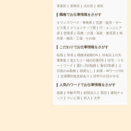
青葉区
若林区
太白区
泉区
職種でお仕事情報をさがす
オフィスワーク・事務系
営業・販売・サー
ビス系
クリエイティブ系
IT・エンジニア
系
技術系
医療・介護・福祉・教育系
軽
作業・物流・工場・その他
こだわりでお仕事情報をさがす
短期
単発
職種未経験OK
10名以上の大
量募集
友だちと一緒の応募OK
在宅・リモ
ートワーク
週2～3日勤務
週4日勤務
土
日祝のみ勤務
残業なし
副業・WワークOK
交通費別途支給あり
語学力が活かせる
人気のワードでお仕事情報をさがす
急募
年齢不問
財団法人
英語
書類チェ
ック
テレビ局
封入
大学