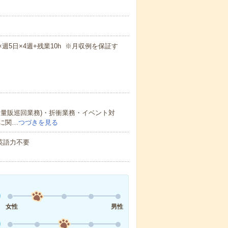
m×週5日×4週+残業10h ※月収例を保証す
量販巡回業務)・折衝業務・イベント対
に関…
つづきを見る
 英語力不要
女性
男性