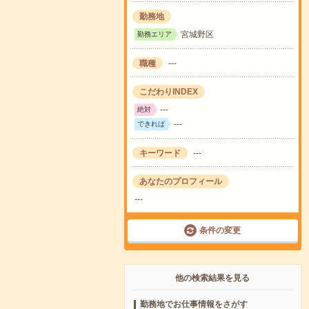
勤務地
宮城野区
勤務エリア
職種
---
こだわりINDEX
---
絶対
---
できれば
キーワード
---
あなたのプロフィール
---
条件の変更
他の検索結果を見る
勤務地でお仕事情報をさがす