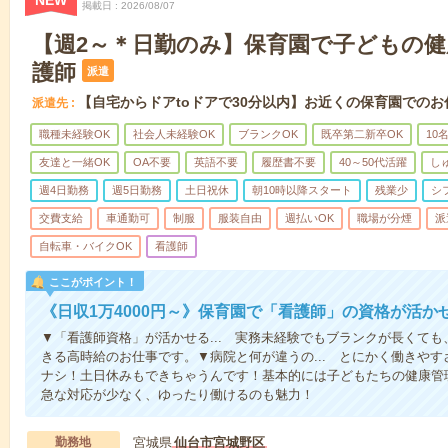
NEW
掲載日
2026/08/07
【週2～＊日勤のみ】保育園で子どもの
護師
派遣
【自宅からドアtoドアで30分以内】お近くの保育園でのお
派遣先
職種未経験OK
社会人未経験OK
ブランクOK
既卒第二新卒OK
10
友達と一緒OK
OA不要
英語不要
履歴書不要
40～50代活躍
し
週4日勤務
週5日勤務
土日祝休
朝10時以降スタート
残業少
シ
交費支給
車通勤可
制服
服装自由
週払いOK
職場が分煙
派
自転車・バイクOK
看護師
ここがポイント！
《日収1万4000円～》保育園で「看護師」の資格が活
▼「看護師資格」が活かせる... 実務未経験でもブランクが長くて
きる高時給のお仕事です。▼病院と何が違うの... とにかく働きや
ナシ！土日休みもできちゃうんです！基本的には子どもたちの健康管
急な対応が少なく、ゆったり働けるのも魅力！
勤務地
宮城県
仙台市宮城野区