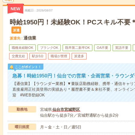
NEW
掲載日
2026/08/07
時給1950円！未経験OK！PCスキル不
派遣
通信業
派遣先
職種未経験OK
ブランクOK
既卒第二新卒OK
OA不要
英語不要
交費支給
駅歩5分
職場が禁煙
派遣多
ここがポイント！
急募！時給1950円！仙台での営業・企画営業・ラウンダ
【通信業】【ラウンダー業務】▼量販店勤務経験、携帯・通信キャリ
直接雇用正社員登用の実績あり＊履歴書不要＆来社不要、オンラインで
迎 #WEB登録OK
勤務地
宮城県
仙台市宮城野区
仙台駅から徒歩7分／宮城野通駅から徒歩2分
曜日頻度
月～金・土・日／週5日