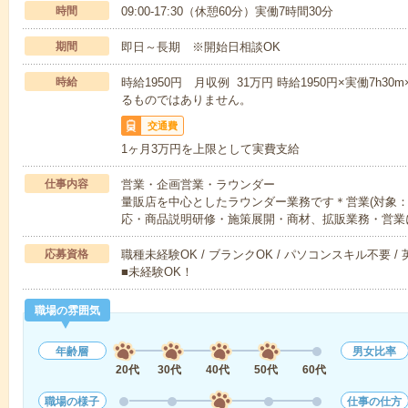
時間
09:00-17:30（休憩60分）実働7時間30分
期間
即日～長期 ※開始日相談OK
時給
時給1950円 月収例 31万円 時給1950円×実働7h30
るものではありません。
交通費
1ヶ月3万円を上限として実費支給
仕事内容
営業・企画営業・ラウンダー
量販店を中心としたラウンダー業務です＊営業(対象：
応・商品説明研修・施策展開・商材、拡販業務・営業
応募資格
職種未経験OK / ブランクOK / パソコンスキル不要 /
■未経験OK！
職場の雰囲気
年齢層
男女比率
20代
30代
40代
50代
60代
職場の様子
仕事の仕方