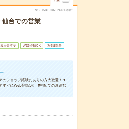
応募
No.START260702613D/仙台
要＊仙台での営業
履歴書不要
WEB登録OK
週5日勤務
ー
アのショップ経験おありの方大歓迎！▼
すぐにWeb登録OK #初めての派遣歓