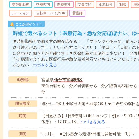
交替制勤務
扶養控内
医療福祉
交費支給
車通勤可
制服
服
ルーティン
自転車・バイクOK
看護師
ここがポイント！
時短で選べるシフト！医療行為・急な対応ほぼナシ、ゆ
▼時短勤務可で働き方の幅が広がる！ 「ブランクがあって、前みた
送り迎えがあって‥」といった方にピッタリ！「平日」×「日勤」の
に合わせた働き方が可能です！▼医療行為が圧倒的に少ない！ 介護
心！病院でよくある医療行為や急な患者対応などもほとんどなし！だ
が少ない…
つづきを見る
勤務地
宮城県
仙台市宮城野区
東仙台駅から---分／岩切駅から---分／陸前高砂駅から--
分
曜日頻度
週3日～OK！★曜日固定の相談OK！★ご希望の曜日
時間
【日勤のみ】1日6時間～OK！≪シフト例≫・9:00～15:45
休憩）・12:00～18:…
つづきを見る
期間
2ヶ月～ ■ご応募から最短3日後に開始可能 9月～、