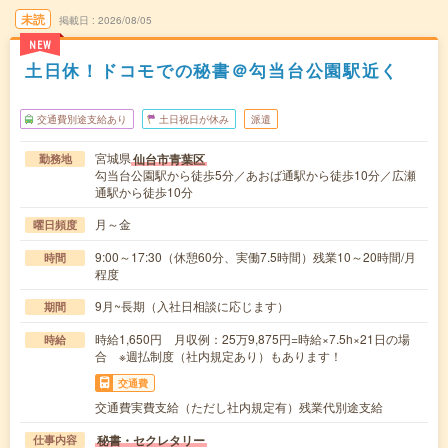
未読
掲載日
2026/08/05
NEW
土日休！ドコモでの秘書＠勾当台公園駅近く
交通費別途支給あり
土日祝日が休み
派遣
宮城県
仙台市青葉区
勤務地
勾当台公園駅から徒歩5分／あおば通駅から徒歩10分／広瀬
通駅から徒歩10分
月～金
曜日頻度
9:00～17:30（休憩60分、実働7.5時間）残業10～20時間/月
時間
程度
9月~長期（入社日相談に応じます）
期間
時給1,650円 月収例：25万9,875円=時給×7.5h×21日の場
時給
合 ※週払制度（社内規定あり）もあります！
交通費
交通費実費支給（ただし社内規定有）残業代別途支給
秘書・セクレタリー
仕事内容