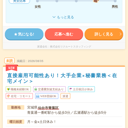
男女比率
女性
男性
もっと見る
気になる!
応募へ進む
詳しく見る
派遣会社
株式会社リクルートスタッフィング
未読
掲載日
2026/08/05
NEW
直接雇用可能性あり！大手企業×秘書業務＜在
宅メイン＞
職種未経験OK
交通費別途支給あり
土日祝日が休み
在宅・リモート
WEB登録OK
派遣
宮城県
仙台市青葉区
勤務地
青葉通一番町駅から徒歩3分／広瀬通駅から徒歩5分
月～金※土日休み！
曜日頻度