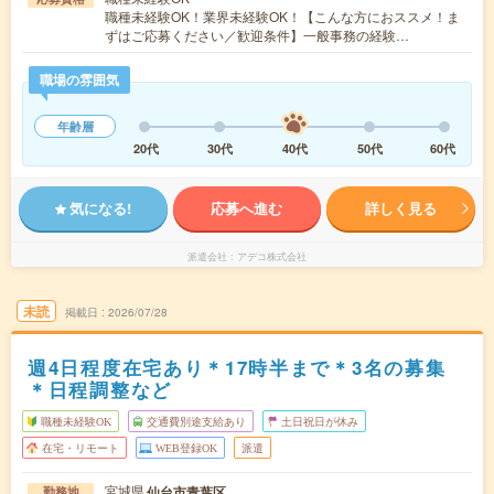
職種未経験OK！業界未経験OK！【こんな方におススメ！ま
ずはご応募ください／歓迎条件】一般事務の経験…
職場の雰囲気
年齢層
20代
30代
40代
50代
60代
気になる!
応募へ進む
詳しく見る
派遣会社
アデコ株式会社
未読
掲載日
2026/07/28
週4日程度在宅あり＊17時半まで＊3名の募集
＊日程調整など
職種未経験OK
交通費別途支給あり
土日祝日が休み
在宅・リモート
WEB登録OK
派遣
宮城県
仙台市青葉区
勤務地