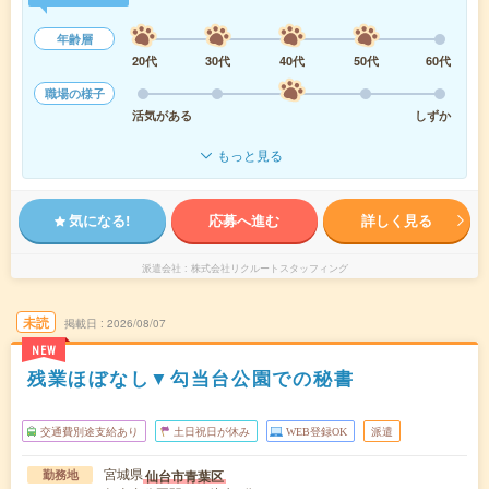
年齢層
20代
30代
40代
50代
60代
職場の様子
活気がある
しずか
もっと見る
気になる!
応募へ進む
詳しく見る
派遣会社
株式会社リクルートスタッフィング
未読
掲載日
2026/08/07
NEW
残業ほぼなし▼勾当台公園での秘書
交通費別途支給あり
土日祝日が休み
WEB登録OK
派遣
宮城県
仙台市青葉区
勤務地