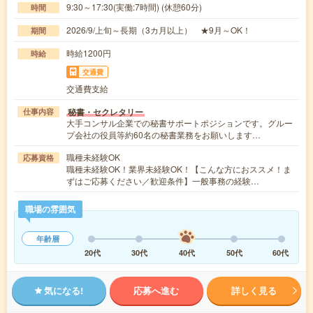
9:30～17:30(実働:7時間) (休憩60分)
時間
2026/9/上旬～長期（3カ月以上） ★9月～OK！
期間
時給1200円
時給
交通費
交通費支給
秘書・セクレタリー
仕事内容
大手コンサル企業での秘書サポートポジションです。グルー
プ会社の役員等約60名の秘書業務をお願いします…
職種未経験OK
応募資格
職種未経験OK！業界未経験OK！【こんな方におススメ！ま
ずはご応募ください／歓迎条件】一般事務の経験…
職場の雰囲気
年齢層
20代
30代
40代
50代
60代
気になる!
応募へ進む
詳しく見る