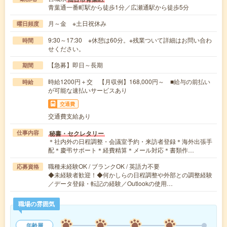
青葉通一番町駅から徒歩1分／広瀬通駅から徒歩5分
月～金 ※土日祝休み
曜日頻度
9:30～17:30 ※休憩は60分。※残業ついて詳細はお問い合わ
時間
せください。
【急募】即日～長期
期間
時給1200円＋交 【月収例】168,000円～ ■給与の前払い
時給
が可能な速払いサービスあり
交通費
交通費支給あり
秘書・セクレタリー
仕事内容
＊社内外の日程調整・会議室予約・来訪者登録＊海外出張手
配＊慶弔サポート＊経費精算＊メール対応＊書類作…
職種未経験OK / ブランクOK / 英語力不要
応募資格
◆未経験者歓迎！◆何かしらの日程調整や外部との調整経験
／データ登録・転記の経験／Outlookの使用…
職場の雰囲気
年齢層