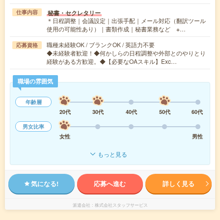
秘書・セクレタリー
仕事内容
＊日程調整｜会議設定｜出張手配｜メール対応（翻訳ツール
使用の可能性あり）｜書類作成｜秘書業務など ※…
職種未経験OK / ブランクOK / 英語力不要
応募資格
◆未経験者歓迎！◆何かしらの日程調整や外部とのやりとり
経験がある方歓迎。◆【必要なOAスキル】Exc…
職場の雰囲気
年齢層
20代
30代
40代
50代
60代
男女比率
女性
男性
もっと見る
気になる!
応募へ進む
詳しく見る
派遣会社
株式会社スタッフサービス