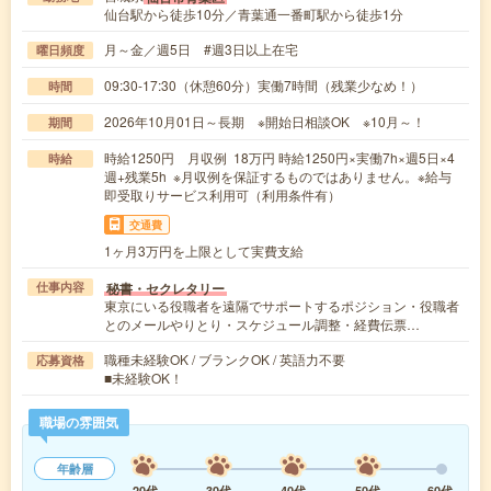
仙台駅から徒歩10分／青葉通一番町駅から徒歩1分
月～金／週5日 #週3日以上在宅
曜日頻度
09:30-17:30（休憩60分）実働7時間（残業少なめ！）
時間
2026年10月01日～長期 ※開始日相談OK ※10月～！
期間
時給1250円 月収例 18万円 時給1250円×実働7h×週5日×4
時給
週+残業5h ※月収例を保証するものではありません。※給与
即受取りサービス利用可（利用条件有）
交通費
1ヶ月3万円を上限として実費支給
秘書・セクレタリー
仕事内容
東京にいる役職者を遠隔でサポートするポジション・役職者
とのメールやりとり・スケジュール調整・経費伝票…
職種未経験OK / ブランクOK / 英語力不要
応募資格
■未経験OK！
職場の雰囲気
年齢層
20代
30代
40代
50代
60代