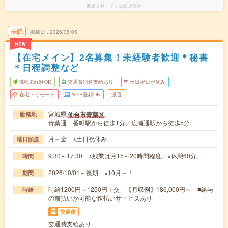
派遣会社
アデコ株式会社
未読
掲載日
2026/08/05
NEW
【在宅メイン】2名募集！未経験者歓迎＊秘書
＊日程調整など
職種未経験OK
交通費別途支給あり
土日祝日が休み
在宅・リモート
WEB登録OK
派遣
宮城県
仙台市青葉区
勤務地
青葉通一番町駅から徒歩1分／広瀬通駅から徒歩5分
月～金 ※土日祝休み
曜日頻度
9:30～17:30 ※残業は月15～20時間程度。※休憩60分。
時間
2026/10/01～長期 ※10月～！
期間
時給1200円～1250円＋交 【月収例】186,000円～ ■給与
時給
の前払いが可能な速払いサービスあり
交通費
交通費支給あり