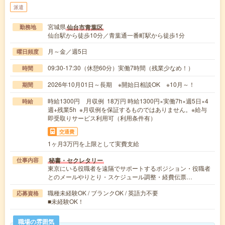
派遣
宮城県
仙台市青葉区
勤務地
仙台駅から徒歩10分／青葉通一番町駅から徒歩1分
月～金／週5日
曜日頻度
09:30-17:30（休憩60分）実働7時間（残業少なめ！）
時間
2026年10月01日～長期 ※開始日相談OK ※10月～！
期間
時給1300円 月収例 18万円 時給1300円×実働7h×週5日×4
時給
週+残業5h ※月収例を保証するものではありません。※給与
即受取りサービス利用可（利用条件有）
交通費
1ヶ月3万円を上限として実費支給
秘書・セクレタリー
仕事内容
東京にいる役職者を遠隔でサポートするポジション・役職者
とのメールやりとり・スケジュール調整・経費伝票…
職種未経験OK / ブランクOK / 英語力不要
応募資格
■未経験OK！
職場の雰囲気