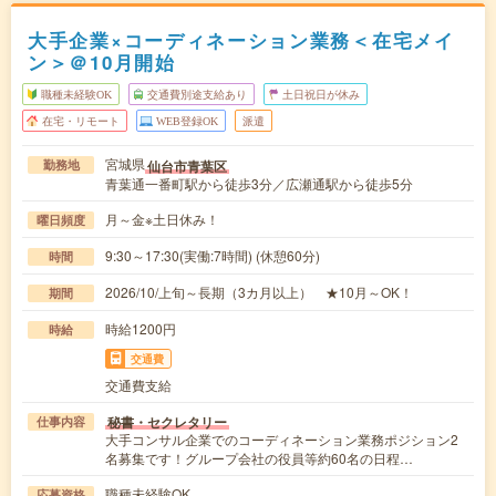
大手企業×コーディネーション業務＜在宅メイ
ン＞＠10月開始
職種未経験OK
交通費別途支給あり
土日祝日が休み
在宅・リモート
WEB登録OK
派遣
宮城県
仙台市青葉区
勤務地
青葉通一番町駅から徒歩3分／広瀬通駅から徒歩5分
月～金※土日休み！
曜日頻度
9:30～17:30(実働:7時間) (休憩60分)
時間
2026/10/上旬～長期（3カ月以上） ★10月～OK！
期間
時給1200円
時給
交通費
交通費支給
秘書・セクレタリー
仕事内容
大手コンサル企業でのコーディネーション業務ポジション2
名募集です！グループ会社の役員等約60名の日程…
職種未経験OK
応募資格