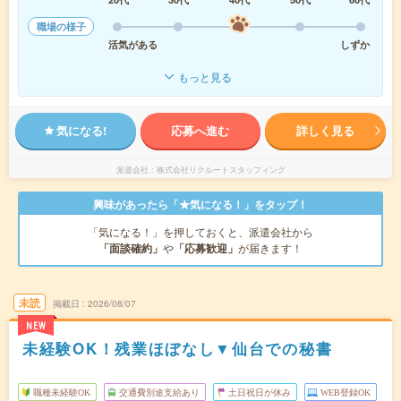
職場の様子
活気がある
しずか
もっと見る
気になる!
応募へ進む
詳しく見る
派遣会社
株式会社リクルートスタッフィング
興味があったら「★気になる！」をタップ！
「気になる！」を押しておくと、派遣会社から
「面談確約」
や
「応募歓迎」
が届きます！
未読
掲載日
2026/08/07
NEW
未経験OK！残業ほぼなし▼仙台での秘書
職種未経験OK
交通費別途支給あり
土日祝日が休み
WEB登録OK