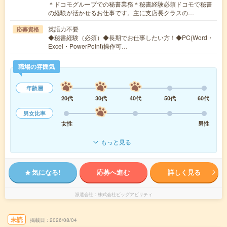
＊ドコモグループでの秘書業務＊秘書経験必須ドコモで秘書
の経験が活かせるお仕事です。主に支店長クラスの…
英語力不要
応募資格
◆秘書経験（必須）◆長期でお仕事したい方！◆PC(Word・
Excel・PowerPoint)操作可…
職場の雰囲気
年齢層
20代
30代
40代
50代
60代
男女比率
女性
男性
もっと見る
気になる!
応募へ進む
詳しく見る
派遣会社
株式会社ビッグアビリティ
未読
掲載日
2026/08/04