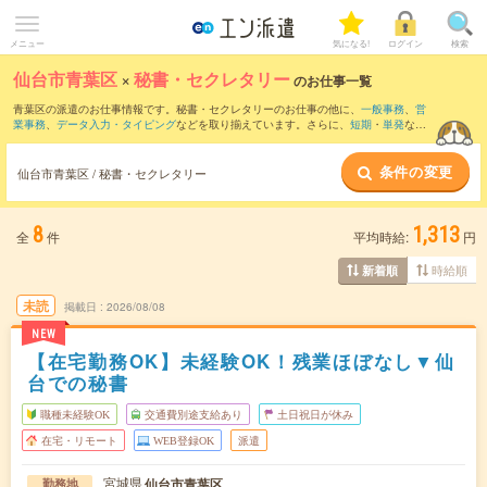
メニュー
気になる!
ログイン
検索
仙台市青葉区
×
秘書・セクレタリー
のお仕事一覧
青葉区の派遣のお仕事情報です。秘書・セクレタリーのお仕事の他に、
一般事務
、
営
業事務
、
データ入力・タイピング
などを取り揃えています。さらに、
短期
・
単発
など
の期間や、
職種未経験OK
などのこだわり条件で絞り込んでいただけます。職種辞典：
秘書・セレクタリーのお仕事とは？とは？
条件の変更
仙台市青葉区 / 秘書・セクレタリー
8
1,313
全
件
平均時給:
円
時給順
新着順
未読
掲載日
2026/08/08
NEW
【在宅勤務OK】未経験OK！残業ほぼなし▼仙
台での秘書
職種未経験OK
交通費別途支給あり
土日祝日が休み
在宅・リモート
WEB登録OK
派遣
宮城県
仙台市青葉区
勤務地