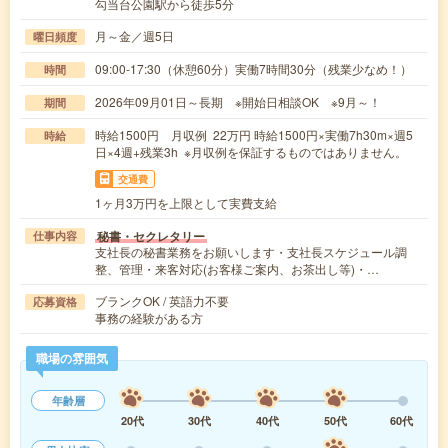
勾当台公園駅から徒歩5分
月～金／週5日
曜日頻度
09:00-17:30（休憩60分）実働7時間30分（残業少なめ！）
時間
2026年09月01日～長期 ※開始日相談OK ※9月～！
期間
時給1500円 月収例 22万円 時給1500円×実働7h30m×週5
時給
日×4週+残業3h ※月収例を保証するものではありません。
交通費
1ヶ月3万円を上限として実費支給
秘書・セクレタリー
仕事内容
支社長の秘書業務をお願いします・支社長スケジュール調
整、管理・来客対応(お客様ご案内、お茶出し等)・…
ブランクOK / 英語力不要
応募資格
事務の経験がある方
職場の雰囲気
年齢層
20代
30代
40代
50代
60代