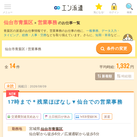
メニュー
気になる!
ログイン
検索
仙台市青葉区
×
営業事務
のお仕事一覧
青葉区の派遣のお仕事情報です。営業事務のお仕事の他に、
一般事務
、
データ入力・
タイピング
、
総務・人事・労務
などを取り揃えています。さらに、
短期
・
単発
などの
期間や、
職種未経験OK
などのこだわり条件で絞り込んでいただけます。職種辞典：
営
業事務のお仕事とは？とは？
条件の変更
仙台市青葉区 / 営業事務
14
1,332
全
件
平均時給:
円
時給順
新着順
未読
掲載日
2026/08/09
NEW
17時まで＊残業ほぼなし▼仙台での営業事務
交通費別途支給あり
土日祝日が休み
WEB登録OK
派遣
宮城県
仙台市青葉区
勤務地
仙台駅から徒歩6分／広瀬通駅から徒歩5分