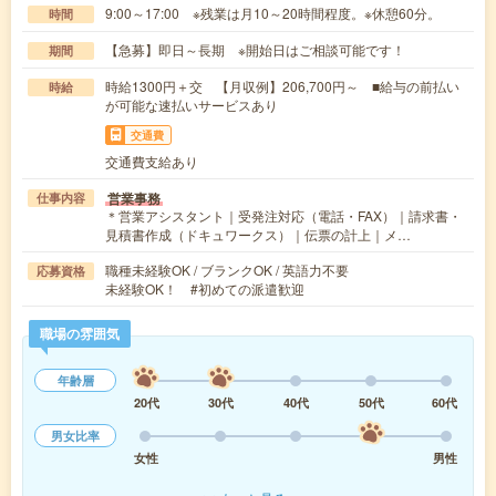
9:00～17:00 ※残業は月10～20時間程度。※休憩60分。
時間
【急募】即日～長期 ※開始日はご相談可能です！
期間
時給1300円＋交 【月収例】206,700円～ ■給与の前払い
時給
が可能な速払いサービスあり
交通費
交通費支給あり
営業事務
仕事内容
＊営業アシスタント｜受発注対応（電話・FAX）｜請求書・
見積書作成（ドキュワークス）｜伝票の計上｜メ…
職種未経験OK / ブランクOK / 英語力不要
応募資格
未経験OK！ #初めての派遣歓迎
職場の雰囲気
年齢層
20代
30代
40代
50代
60代
男女比率
女性
男性