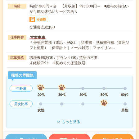
時給1300円＋交 【月収例】195,000円～ ■給与の前払い
時給
が可能な速払いサービスあり
交通費
交通費支給あり
営業事務
仕事内容
＊受発注業務（電話・FAX）｜請求書・見積書作成（専用ソ
フト使用）｜伝票計上｜メール対応｜ファイリン…
職種未経験OK / ブランクOK / 英語力不要
応募資格
未経験OK！ #初めての派遣歓迎
職場の雰囲気
年齢層
20代
30代
40代
50代
60代
男女比率
女性
男性
もっと見る