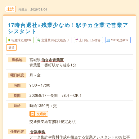
未読
掲載日
2026/08/04
17時台退社×残業少なめ！駅チカ企業で営業ア
シスタント
職種未経験OK
交通費別途支給あり
土日祝日が休み
WEB登録OK
派遣
宮城県
仙台市青葉区
勤務地
青葉通一番町駅から徒歩1分
月～金
曜日頻度
9:00～17:00
時間
2026/8/17～長期 ※8月～OK！
期間
時給1350円＋交
時給
交通費
交通費支給有(弊社規定あり)
営業事務
仕事内容
データ集計や資料作成を担当する営業アシスタントのお仕事