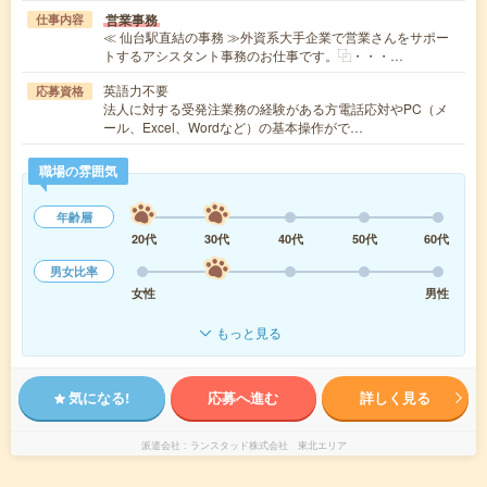
営業事務
仕事内容
≪ 仙台駅直結の事務 ≫外資系大手企業で営業さんをサポー
トするアシスタント事務のお仕事です。⿻・・・…
英語力不要
応募資格
法人に対する受発注業務の経験がある方電話応対やPC（メ
ール、Excel、Wordなど）の基本操作がで…
職場の雰囲気
年齢層
20代
30代
40代
50代
60代
男女比率
女性
男性
もっと見る
気になる!
応募へ進む
詳しく見る
派遣会社
ランスタッド株式会社 東北エリア