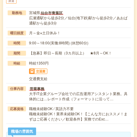
派遣
宮城県
仙台市青葉区
勤務地
広瀬通駅から徒歩2分／仙台(地下鉄)駅から徒歩2分／あおば
通駅から徒歩3分
月～金※土日休み！
曜日頻度
9:00～18:00(実働:8時間) (休憩60分)
時間
【急募】即日～長期（3カ月以上） ★8月～OK！
期間
時給1350円
時給
交通費
交通費支給
営業事務
仕事内容
大手IT企業グループ会社での広告運用アシスタント業務。具
体的には…レポート作成（フォーマットに沿って…
職種未経験OK / 英語力不要
応募資格
職種未経験OK！業界未経験OK！【こんな方におススメ！ま
ずはご応募ください／歓迎条件】実務でのExc…
職場の雰囲気