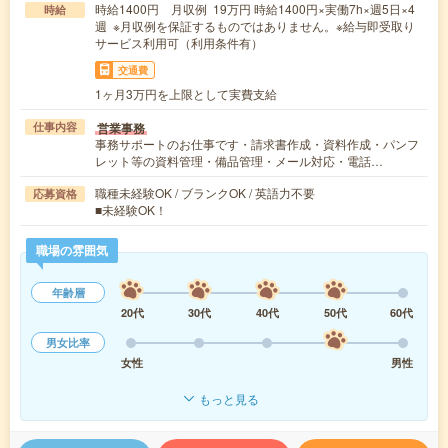
時給1400円 月収例 19万円 時給1400円×実働7h×週5日×4
時給
週 ※月収例を保証するものではありません。※給与即受取り
サービス利用可（利用条件有）
交通費
1ヶ月3万円を上限として実費支給
営業事務
仕事内容
事務サポートのお仕事です・請求書作成・資料作成・パンフ
レット等の資料管理・備品管理・メール対応・電話…
職種未経験OK / ブランクOK / 英語力不要
応募資格
■未経験OK！
職場の雰囲気
年齢層
20代
30代
40代
50代
60代
男女比率
女性
男性
もっと見る