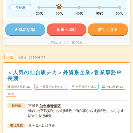
年齢層
20代
30代
40代
50代
60代
気になる!
応募へ進む
詳しく見る
派遣会社
アデコ株式会社
未読
掲載日
2026/08/05
＜人気の仙台駅チカ＞外資系企業×営業事務＠
長期
職種未経験OK
交通費別途支給あり
土日祝日が休み
WEB登録OK
派遣
宮城県
仙台市青葉区
勤務地
仙台(地下鉄)駅から徒歩5分／仙台駅から徒歩5分／あおば通
駅から徒歩6分
月～金※土日休み！
曜日頻度