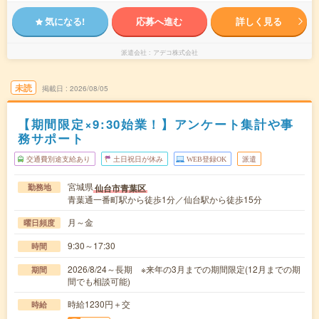
気になる!
応募へ進む
詳しく見る
派遣会社
アデコ株式会社
未読
掲載日
2026/08/05
【期間限定×9:30始業！】アンケート集計や事
務サポート
交通費別途支給あり
土日祝日が休み
WEB登録OK
派遣
宮城県
仙台市青葉区
勤務地
青葉通一番町駅から徒歩1分／仙台駅から徒歩15分
月～金
曜日頻度
9:30～17:30
時間
2026/8/24～長期 ※来年の3月までの期間限定(12月までの期
期間
間でも相談可能)
時給1230円＋交
時給