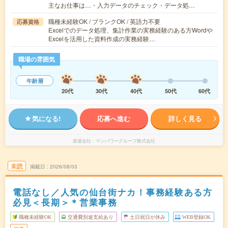
主なお仕事は…・入力データのチェック・データ処…
職種未経験OK / ブランクOK / 英語力不要
応募資格
Excelでのデータ処理、集計作業の実務経験のある方Wordや
Excelを活用した資料作成の実務経験…
職場の雰囲気
年齢層
20代
30代
40代
50代
60代
気になる!
応募へ進む
詳しく見る
派遣会社
マンパワーグループ株式会社
未読
掲載日
2026/08/03
電話なし／人気の仙台街ナカ！事務経験ある方
必見＜長期＞＊営業事務
職種未経験OK
交通費別途支給あり
土日祝日が休み
WEB登録OK