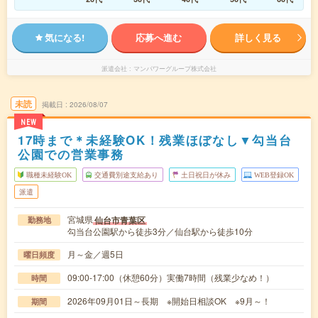
気になる!
応募へ進む
詳しく見る
派遣会社
マンパワーグループ株式会社
未読
掲載日
2026/08/07
NEW
17時まで＊未経験OK！残業ほぼなし▼勾当台
公園での営業事務
職種未経験OK
交通費別途支給あり
土日祝日が休み
WEB登録OK
派遣
宮城県
仙台市青葉区
勤務地
勾当台公園駅から徒歩3分／仙台駅から徒歩10分
月～金／週5日
曜日頻度
09:00-17:00（休憩60分）実働7時間（残業少なめ！）
時間
2026年09月01日～長期 ※開始日相談OK ※9月～！
期間