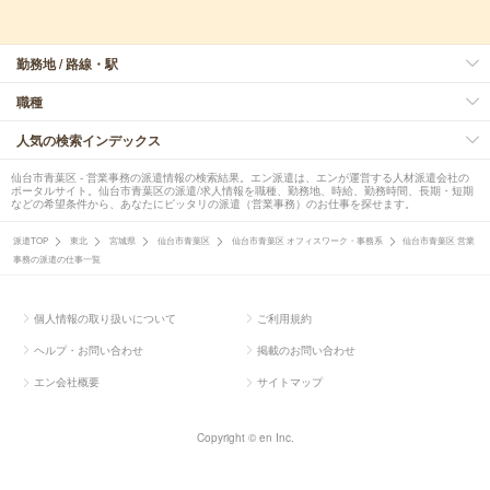
勤務地 / 路線・駅
職種
人気の検索インデックス
仙台市青葉区 - 営業事務の派遣情報の検索結果。エン派遣は、エンが運営する人材派遣会社の
ポータルサイト。仙台市青葉区の派遣/求人情報を職種、勤務地、時給、勤務時間、長期・短期
などの希望条件から、あなたにピッタリの派遣（営業事務）のお仕事を探せます。
派遣TOP
東北
宮城県
仙台市青葉区
仙台市青葉区 オフィスワーク・事務系
仙台市青葉区 営業
事務の派遣の仕事一覧
個人情報の取り扱いについて
ご利用規約
ヘルプ・お問い合わせ
掲載のお問い合わせ
エン会社概要
サイトマップ
Copyright © en Inc.