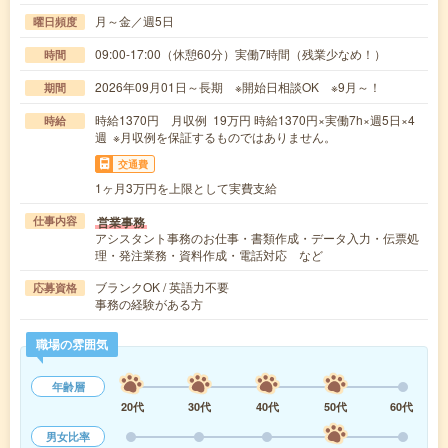
月～金／週5日
曜日頻度
09:00-17:00（休憩60分）実働7時間（残業少なめ！）
時間
2026年09月01日～長期 ※開始日相談OK ※9月～！
期間
時給1370円 月収例 19万円 時給1370円×実働7h×週5日×4
時給
週 ※月収例を保証するものではありません。
交通費
1ヶ月3万円を上限として実費支給
営業事務
仕事内容
アシスタント事務のお仕事・書類作成・データ入力・伝票処
理・発注業務・資料作成・電話対応 など
ブランクOK / 英語力不要
応募資格
事務の経験がある方
職場の雰囲気
年齢層
20代
30代
40代
50代
60代
男女比率