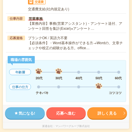
交通費
交通費支給(社内規定あり)
営業事務
仕事内容
【業務内容】事務(営業アシスタント)・アンケート送付、ア
ンケート回答を集計(Excel)※アンケート…
ブランクOK / 英語力不要
応募資格
【必須条件】・Word基本操作ができる方→Wordの、文章チ
ェックや校正の経験がある方。office…
職場の雰囲気
年齢層
20代
30代
40代
50代
60代
仕事の仕方
テキパキ
コツコツ
気になる!
応募へ進む
詳しく見る
派遣会社
マンパワーグループ株式会社