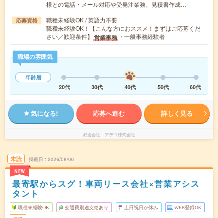
様との電話・メール対応や受発注業務、見積書作成…
職種未経験OK / 英語力不要
応募資格
職種未経験OK！【こんな方におススメ！まずはご応募くだ
さい／歓迎条件】
・一般事務経験者
営業事務
職場の雰囲気
年齢層
20代
30代
40代
50代
60代
気になる!
応募へ進む
詳しく見る
派遣会社
アデコ株式会社
未読
掲載日
2026/08/06
NEW
最寄駅からスグ！車両リース会社×営業アシス
タント
職種未経験OK
交通費別途支給あり
土日祝日が休み
WEB登録OK