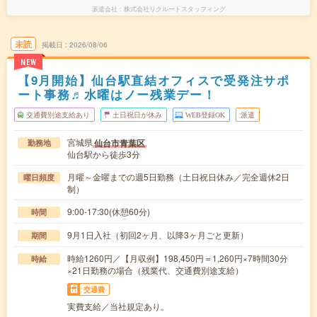
派遣会社
株式会社リクルートスタッフィング
未読
掲載日
2026/08/06
NEW
【9月開始】仙台駅直結オフィスで受発注サポ
ート事務♬水曜はノー残業デー！
交通費別途支給あり
土日祝日が休み
WEB登録OK
派遣
宮城県
仙台市青葉区
勤務地
仙台駅から徒歩3分
月曜～金曜までの週5日勤務（土日祝日休み／完全週休2日
曜日頻度
制）
9:00-17:30(休憩60分)
時間
9月1日入社（初回2ヶ月、以降3ヶ月ごと更新）
期間
時給1260円／【月収例】198,450円＝1,260円×7時間30分
時給
×21日勤務の場合（残業代、交通費別途支給）
交通費
実費支給／当社規定あり。