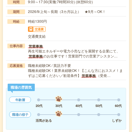
9:00～17:30(実働:7時間30分) (休憩60分)
時間
2026/9/上旬～長期（3カ月以上） ★9月～OK！
期間
時給1300円
時給
交通費
交通費支給
営業事務
仕事内容
再生可能エネルギーや電力小売などを展開する企業にて、
のお仕事です！営業部門での営業アシスタン…
営業事務
職種未経験OK / 英語力不要
応募資格
職種未経験OK！業界未経験OK！【こんな方におススメ！ま
ずはご応募ください／歓迎条件】
（受発…
営業事務
職場の雰囲気
年齢層
20代
30代
40代
50代
60代
職場の様子
活気がある
しずか