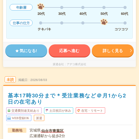
年齢層
20代
30代
40代
50代
60代
仕事の仕方
テキパキ
コツコツ
気になる!
応募へ進む
詳しく見る
派遣会社
アデコ株式会社
未読
掲載日
2026/08/03
基本17時30分まで＊受注業務など＠月1から2
日の在宅あり
交通費別途支給あり
土日祝日が休み
在宅・リモート
WEB登録OK
派遣
宮城県
仙台市青葉区
勤務地
広瀬通駅から徒歩2分