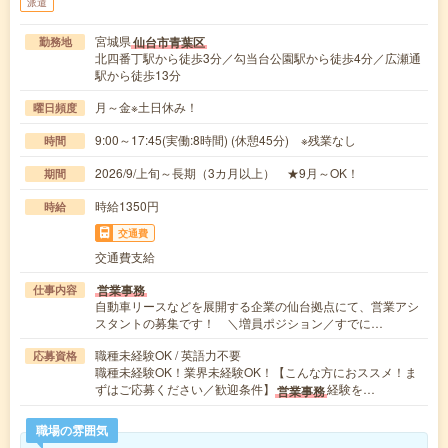
派遣
宮城県
仙台市青葉区
勤務地
北四番丁駅から徒歩3分／勾当台公園駅から徒歩4分／広瀬通
駅から徒歩13分
月～金※土日休み！
曜日頻度
9:00～17:45(実働:8時間) (休憩45分) ※残業なし
時間
2026/9/上旬～長期（3カ月以上） ★9月～OK！
期間
時給1350円
時給
交通費
交通費支給
営業事務
仕事内容
自動車リースなどを展開する企業の仙台拠点にて、営業アシ
スタントの募集です！ ＼増員ポジション／すでに…
職種未経験OK / 英語力不要
応募資格
職種未経験OK！業界未経験OK！【こんな方におススメ！ま
ずはご応募ください／歓迎条件】
経験を…
営業事務
職場の雰囲気