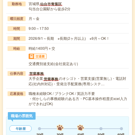
宮城県
仙台市青葉区
勤務地
勾当台公園駅から徒歩2分
月～金
曜日頻度
9:00～17:50
時間
2026/9/1～長期 ※長期(2ヶ月以上) ※9月～OK！
期間
時給1400円＋交
時給
交通費
交通費別途支給(会社規定あり)
営業事務
仕事内容
大手企業
のオシゴト・営業支援(営業無し)・電話対
営業事務
応(社内外対応)・受発注手配業務(専用システ…
職種未経験OK / ブランクOK / 英語力不要
応募資格
・何かしらの事務経験のある方・PC基本操作程度(Excel入力
ができればOK)
職場の雰囲気
年齢層
20代
30代
40代
50代
60代