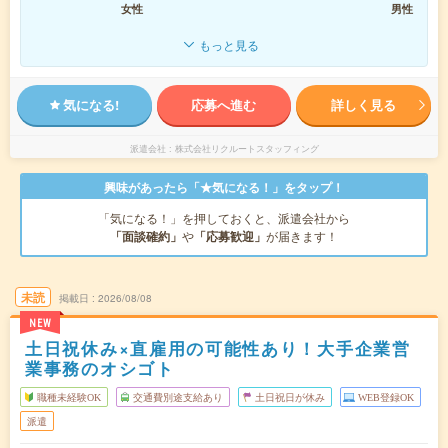
女性
男性
もっと見る
気になる!
応募へ進む
詳しく見る
派遣会社
株式会社リクルートスタッフィング
興味があったら「★気になる！」をタップ！
「気になる！」を押しておくと、派遣会社から
「面談確約」
や
「応募歓迎」
が届きます！
未読
掲載日
2026/08/08
NEW
土日祝休み×直雇用の可能性あり！大手企業営
業事務のオシゴト
職種未経験OK
交通費別途支給あり
土日祝日が休み
WEB登録OK
派遣