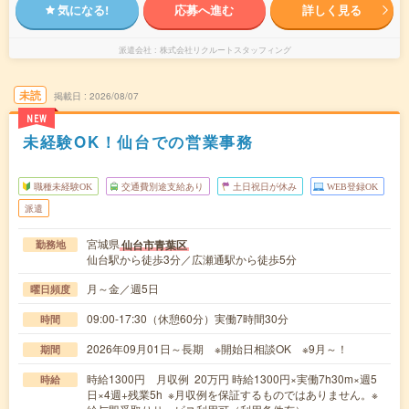
気になる!
応募へ進む
詳しく見る
派遣会社
株式会社リクルートスタッフィング
未読
掲載日
2026/08/07
NEW
未経験OK！仙台での営業事務
職種未経験OK
交通費別途支給あり
土日祝日が休み
WEB登録OK
派遣
宮城県
仙台市青葉区
勤務地
仙台駅から徒歩3分／広瀬通駅から徒歩5分
月～金／週5日
曜日頻度
09:00-17:30（休憩60分）実働7時間30分
時間
2026年09月01日～長期 ※開始日相談OK ※9月～！
期間
時給1300円 月収例 20万円 時給1300円×実働7h30m×週5
時給
日×4週+残業5h ※月収例を保証するものではありません。※