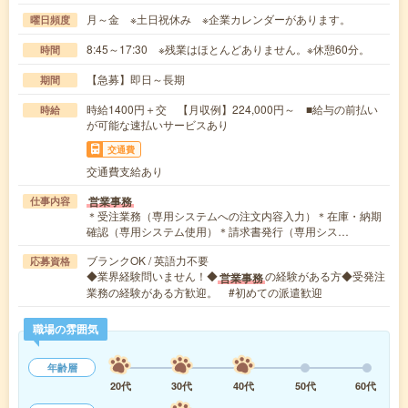
月～金 ※土日祝休み ※企業カレンダーがあります。
曜日頻度
8:45～17:30 ※残業はほとんどありません。※休憩60分。
時間
【急募】即日～長期
期間
時給1400円＋交 【月収例】224,000円～ ■給与の前払い
時給
が可能な速払いサービスあり
交通費
交通費支給あり
営業事務
仕事内容
＊受注業務（専用システムへの注文内容入力）＊在庫・納期
確認（専用システム使用）＊請求書発行（専用シス…
ブランクOK / 英語力不要
応募資格
◆業界経験問いません！◆
の経験がある方◆受発注
営業事務
業務の経験がある方歓迎。 #初めての派遣歓迎
職場の雰囲気
年齢層
20代
30代
40代
50代
60代