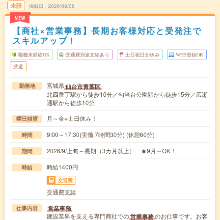
未読
掲載日
2026/08/06
NEW
【商社×営業事務】長期お客様対応と受発注で
スキルアップ！
職種未経験OK
交通費別途支給あり
土日祝日が休み
WEB登録OK
派遣
宮城県
仙台市青葉区
勤務地
北四番丁駅から徒歩10分／勾当台公園駅から徒歩15分／広瀬
通駅から徒歩10分
月～金※土日休み！
曜日頻度
9:00～17:30(実働:7時間30分) (休憩60分)
時間
2026/9/上旬～長期（3カ月以上） ★9月～OK！
期間
時給1400円
時給
交通費
交通費支給
営業事務
仕事内容
建設業界を支える専門商社での
のお仕事です。お客
営業事務