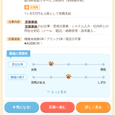
給与即受取りサービス利用可（利用条件有）
交通費
1ヶ月3万円を上限として実費支給
営業事務
仕事内容
のお仕事・受発注業務・システム入力・社内外との
営業事務
問合せ対応（メール、電話)・納期管理・請求書入…
職種未経験OK / ブランクOK / 英語力不要
応募資格
■未経験OK！
職場の雰囲気
男女比率
女性
男性
職場の様子
活気がある
しずか
もっと見る
気になる!
応募へ進む
詳しく見る