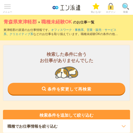
メニュー
気になる!
ログイン
検索
青森県東津軽郡
×
職種未経験OK
のお仕事一覧
東津軽郡の派遣のお仕事情報です。
オフィスワーク・事務系
、
営業・販売・サービス
系
、
クリエイティブ系
などのお仕事を取り揃えています。職種未経験OKの条件の他
に、
交通費別途支給あり
、
友だちと一緒の応募OK
、
10名以上の大量募集
などのこだ
わり条件も取り揃えています。
検索した条件に合う
お仕事がありませんでした
条件を変更して再検索
検索条件を追加して絞り込む
職種
でお仕事情報を絞り込む