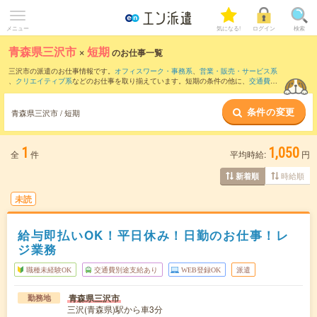
メニュー
気になる!
ログイン
検索
青森県三沢市
×
短期
のお仕事一覧
三沢市の派遣のお仕事情報です。
オフィスワーク・事務系
、
営業・販売・サービス系
、
クリエイティブ系
などのお仕事を取り揃えています。短期の条件の他に、
交通費別
途支給あり
、
職種未経験OK
、
友だちと一緒の応募OK
などでもお探し頂けます。
条件の変更
青森県三沢市 / 短期
1
1,050
全
件
平均時給:
円
時給順
新着順
未読
給与即払いOK！平日休み！日勤のお仕事！レ
ジ業務
職種未経験OK
交通費別途支給あり
WEB登録OK
派遣
青森県三沢市
勤務地
三沢(青森県)駅から車3分