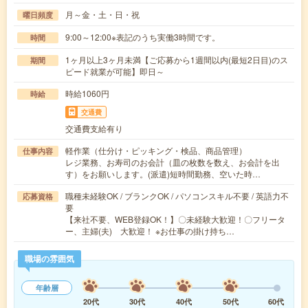
月～金・土・日・祝
曜日頻度
9:00～12:00※表記のうち実働3時間です。
時間
1ヶ月以上3ヶ月未満【ご応募から1週間以内(最短2日目)のス
期間
ピード就業が可能】即日～
時給1060円
時給
交通費
交通費支給有り
軽作業（仕分け・ピッキング・検品、商品管理）
仕事内容
レジ業務、お寿司のお会計（皿の枚数を数え、お会計を出
す）をお願いします。(派遣)短時間勤務、空いた時…
職種未経験OK / ブランクOK / パソコンスキル不要 / 英語力不
応募資格
要
【来社不要、WEB登録OK！】〇未経験大歓迎！〇フリータ
ー、主婦(夫) 大歓迎！ ※お仕事の掛け持ち…
職場の雰囲気
年齢層
20代
30代
40代
50代
60代