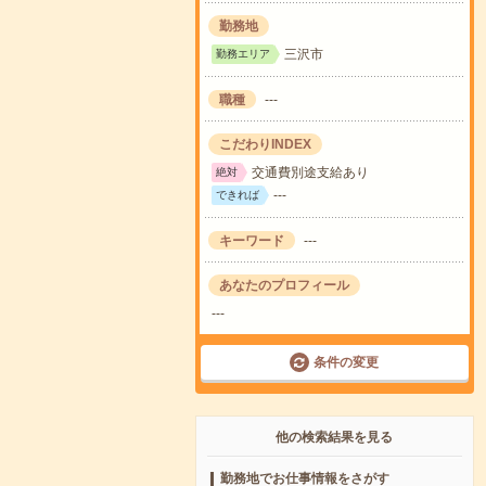
勤務地
三沢市
勤務エリア
職種
---
こだわりINDEX
交通費別途支給あり
絶対
---
できれば
キーワード
---
あなたのプロフィール
---
条件の変更
他の検索結果を見る
勤務地でお仕事情報をさがす