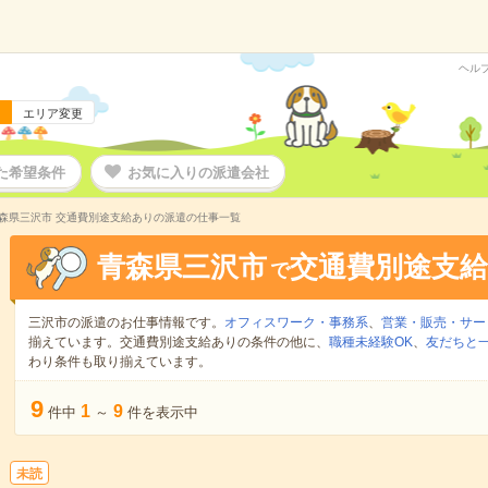
ヘル
エリア変更
た希望条件
お気に入りの派遣会社
森県三沢市 交通費別途支給ありの派遣の仕事一覧
青森県三沢市
交通費別途支
で
三沢市の派遣のお仕事情報です。
オフィスワーク・事務系
、
営業・販売・サー
揃えています。交通費別途支給ありの条件の他に、
職種未経験OK
、
友だちと一
わり条件も取り揃えています。
9
1
9
件中
～
件を表示中
未読