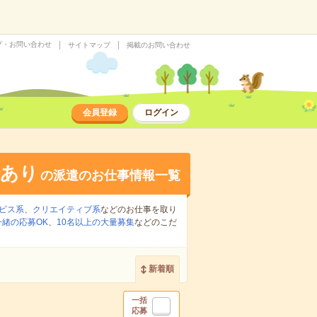
プ・お問い合わせ
サイトマップ
掲載のお問い合わせ
会員登録
ログイン
給あり
の派遣のお仕事情報一覧
ビス系
、
クリエイティブ系
などのお仕事を取り
緒の応募OK
、
10名以上の大量募集
などのこだ
新着順
一括
応募