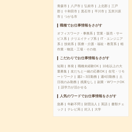
青森市
八戸市
弘前市
上北郡
三戸
郡
十和田市
黒石市
平川市
五所川原
市
つがる市
職種でお仕事情報をさがす
オフィスワーク・事務系
営業・販売・サー
ビス系
クリエイティブ系
IT・エンジニア
系
技術系
医療・介護・福祉・教育系
軽
作業・物流・工場・その他
こだわりでお仕事情報をさがす
短期
単発
職種未経験OK
10名以上の大
量募集
友だちと一緒の応募OK
在宅・リモ
ートワーク
週2～3日勤務
週4日勤務
土
日祝のみ勤務
残業なし
副業・WワークOK
語学力が活かせる
人気のワードでお仕事情報をさがす
急募
年齢不問
財団法人
英語
書類チェ
ック
テレビ局
封入
大学