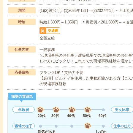
期間
(1)(2)選択可／(1)2026年12月～(2)2027年1月～
時給
時給1,300円～1,350円 ＊月収例／201,500円～＋交通
交通費
全額支給
仕事内容
一般事務
＼現場事務のお仕事／建築現場での現場事務のお仕事
しの方にピッタリ！これまでの現場事務経験を活かし
応募資格
ブランクOK / 英語力不要
【必須】ビルディを使用した事務経験がある方【こん
の現場事務経験
職場の雰囲気
年齢層
男女比率
20代
30代
40代
50代
60代
職場の様子
仕事の仕方
活気がある
しずか