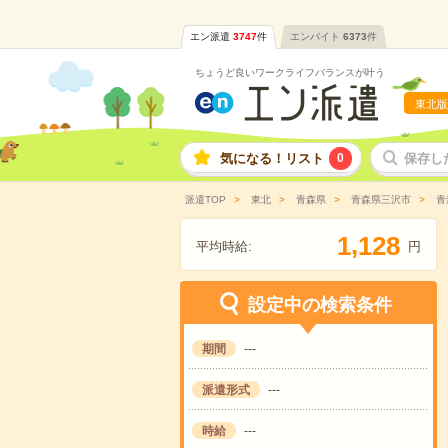
エン派遣
3747
件
エンバイト
6373
件
ちょうど良いワークライフバランスが叶う
東北版
気になる！リスト
0
保存し
派遣TOP
東北
青森県
青森県三沢市
青
,
1
1
2
8
平均時給:
円
設定中の検索条件
期間
---
派遣形式
---
時給
---