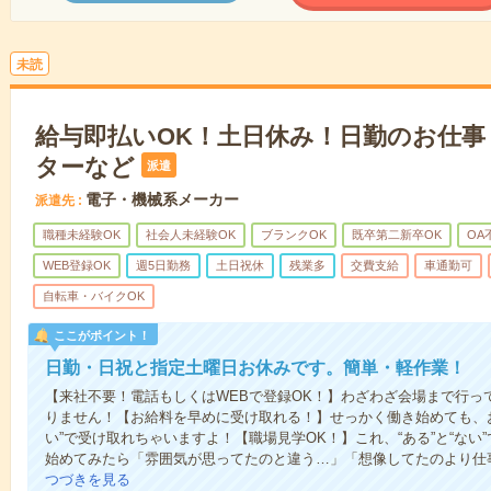
未読
給与即払いOK！土日休み！日勤のお仕事
ターなど
派遣
電子・機械系メーカー
派遣先
職種未経験OK
社会人未経験OK
ブランクOK
既卒第二新卒OK
OA
WEB登録OK
週5日勤務
土日祝休
残業多
交費支給
車通勤可
自転車・バイクOK
ここがポイント！
日勤・日祝と指定土曜日お休みです。簡単・軽作業！
【来社不要！電話もしくはWEBで登録OK！】わざわざ会場まで行っ
りません！【お給料を早めに受け取れる！】せっかく働き始めても、
い”で受け取れちゃいますよ！【職場見学OK！】これ、“ある”と“な
始めてみたら「雰囲気が思ってたのと違う…」「想像してたのより仕
つづきを見る