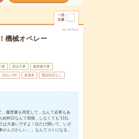
一括
応募
No.907913
！機械オペレー
不要
英語不要
履歴書不要
日払いOK
派遣多
電話対応なし
て…履歴書を用意して…なんて必要もあ
お給料日なんて我慢…しなくても“日払
い”では大違いですよ！話だけ聞いて、いざ
事がムズかしい…」なんてコトになる…