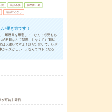
不要
英語不要
履歴書不要
電話対応なし
しい働き方です！
て…履歴書を用意して…なんて必要もあ
お給料日なんて我慢…しなくても“日払
い”では大違いですよ！話だけ聞いて、いざ
事がムズかしい…」なんてコトになる…
業が可能】即日～