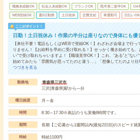
職種未経験OK
社会人未経験OK
ブランクOK
既卒第二新卒OK
OA
WEB登録OK
週5日勤務
土日祝休
交費支給
車通勤可
日払いOK
ここがポイント！
日勤！土日祝休み！作業の半分は座りなので身体にも優
【来社不要！電話もしくはWEBで登録OK！】わざわざ会場まで行っ
りません！【お給料を早めに受け取れる！】せっかく働き始めても、
い”で受け取れちゃいますよ！【職場見学OK！】これ、“ある”と“な
始めてみたら「雰囲気が思ってたのと違う…」「想像してたのより仕
つづきを見る
勤務地
青森県三沢市
三沢(青森県)駅から---分
曜日頻度
月～金
時間
8:30～17:30※表記のうち実働8時間です。
期間
長期【ご応募から1週間以内(最短2日目)のスピード就
時給
時給1100円