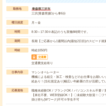
勤務地
青森県三沢市
三沢(青森県)駅から車6分
曜日頻度
月～金
時間
8:30～17:30※表記のうち実働8時間です。
期間
長期【ご応募から1週間以内(最短2日目)のスピード就
時給
時給1050円
交通費
交通費支給有り
仕事内容
マシンオペレーター
機械による組立・加工・検査などのお仕事をお願いい
給あり！(当社規定あり)幅広い年齢層の方が活躍して
応募資格
職種未経験OK / ブランクOK / パソコンスキル不要 /
【来社不要、WEB登録OK！】〇未経験大歓迎！〇フリ
掛け持ち(Wワーク)不可※学生不可