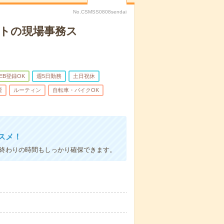
No.CSMSS0808sendai
クトの現場事務ス
EB登録OK
週5日勤務
土日祝休
煙
ルーティン
自転車・バイクOK
スメ！
事終わりの時間もしっかり確保できます。