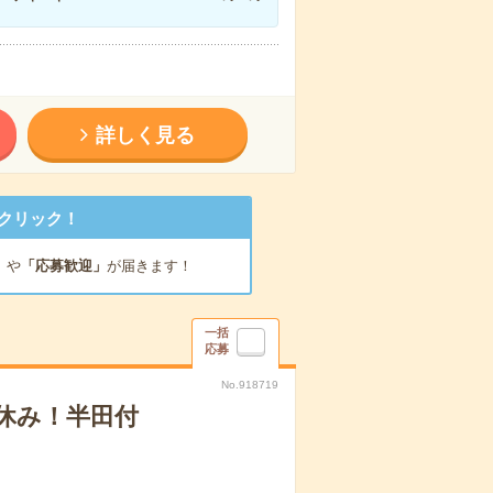
詳しく見る
クリック！
」
や
「応募歓迎」
が届きます！
一括
応募
No.918719
休み！半田付