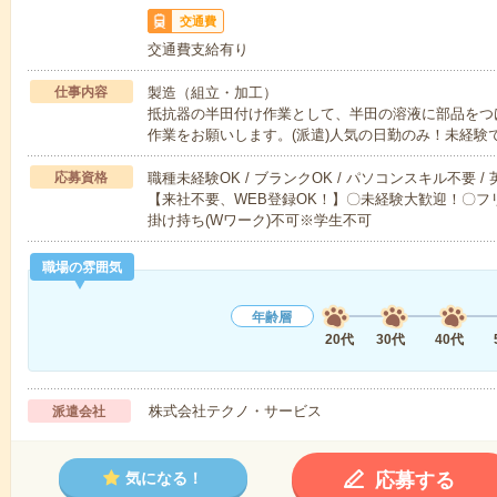
交通費
交通費支給有り
仕事内容
製造（組立・加工）
抵抗器の半田付け作業として、半田の溶液に部品をつ
作業をお願いします。(派遣)人気の日勤のみ！未経験
応募資格
職種未経験OK / ブランクOK / パソコンスキル不要 /
【来社不要、WEB登録OK！】〇未経験大歓迎！〇フリ
掛け持ち(Wワーク)不可※学生不可
職場の雰囲気
年齢層
20代
30代
40代
株式会社テクノ・サービス
派遣会社
応募する
気になる！