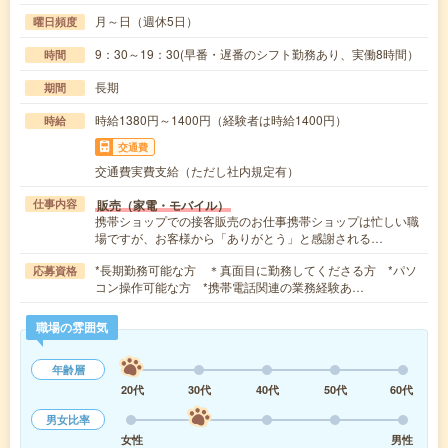
月～日（週休5日）
曜日頻度
9：30～19：30(早番・遅番のシフト勤務あり、実働8時間）
時間
長期
期間
時給1380円～1400円（経験者は時給1400円）
時給
交通費
交通費実費支給（ただし社内規定有）
販売（家電・モバイル）
仕事内容
携帯ショップでの接客販売のお仕事携帯ショップは忙しい職
場ですが、お客様から「ありがとう」と感謝される…
*長期勤務可能な方 ＊真面目に勤務してくださる方 *パソ
応募資格
コン操作可能な方 *携帯電話関連の業務経験あ…
職場の雰囲気
年齢層
20代
30代
40代
50代
60代
男女比率
女性
男性