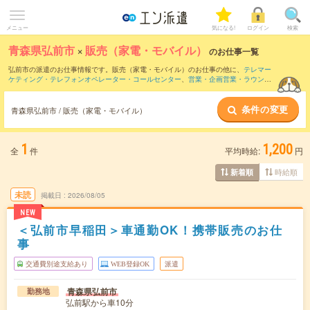
メニュー
気になる!
ログイン
検索
青森県弘前市
×
販売（家電・モバイル）
のお仕事一覧
弘前市の派遣のお仕事情報です。販売（家電・モバイル）のお仕事の他に、
テレマー
ケティング・テレフォンオペレーター・コールセンター
、
営業・企画営業・ラウンダ
ー
、
窓口・ショールーム・カウンター受付
などを取り揃えています。さらに、
短期
・
単発
などの期間や、
職種未経験OK
などのこだわり条件で絞り込んでいただけます。職
条件の変更
種辞典：
販売（家電・モバイル）のお仕事とは？とは？
青森県弘前市 / 販売（家電・モバイル）
1
1,200
全
件
平均時給:
円
時給順
新着順
未読
掲載日
2026/08/05
NEW
＜弘前市早稲田＞車通勤OK！携帯販売のお仕
事
交通費別途支給あり
WEB登録OK
派遣
青森県弘前市
勤務地
弘前駅から車10分