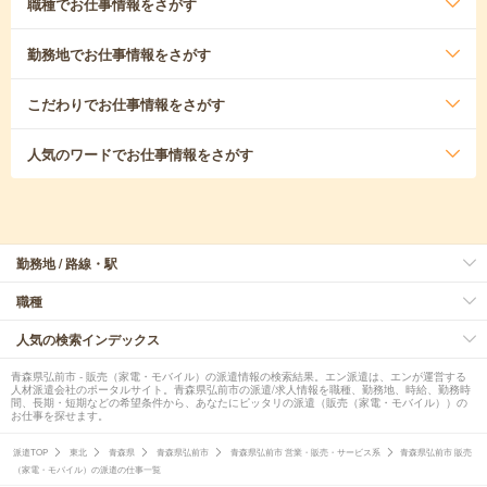
職種
でお仕事情報をさがす
勤務地
でお仕事情報をさがす
こだわり
でお仕事情報をさがす
人気のワード
でお仕事情報をさがす
勤務地 / 路線・駅
職種
人気の検索インデックス
青森県弘前市 - 販売（家電・モバイル）の派遣情報の検索結果。エン派遣は、エンが運営する
人材派遣会社のポータルサイト。青森県弘前市の派遣/求人情報を職種、勤務地、時給、勤務時
間、長期・短期などの希望条件から、あなたにピッタリの派遣（販売（家電・モバイル））の
お仕事を探せます。
派遣TOP
東北
青森県
青森県弘前市
青森県弘前市 営業・販売・サービス系
青森県弘前市 販売
（家電・モバイル）の派遣の仕事一覧