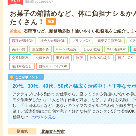
NEW
掲載日
2026/08/07
お菓子の箱詰めなど、体に負担ナシ＆か
たくさん！
派遣
石狩市など…勤務地多数！通いやすい勤務地をご紹介しま
派遣先
職種未経験OK
社会人未経験OK
ブランクOK
既卒第二新卒OK
複数
英語不要
履歴書不要
40～50代活躍
しゅふ歓迎
WEB登録OK
週
交替制勤務
交費支給
車通勤可
制服
社食/補助あり
日払いOK
電話対応なし
自転車・バイクOK
ここがポイント！
20代、30代、40代、50代と幅広く活躍中！＊丁寧なサ
アクティブに体を動かすお仕事から、座ってできる負担の少ない作業
モク作業がしたい」「人と話す仕事が好き」など、まずはお気軽にご
し」「土日休み」など、あなたのライフスタイルに合わせた働き方を
録！／派遣登録はご自宅で完了＊好きな時間にカンタン5分で登録O
登録だけ…
つづきを見る
勤務地
北海道石狩市