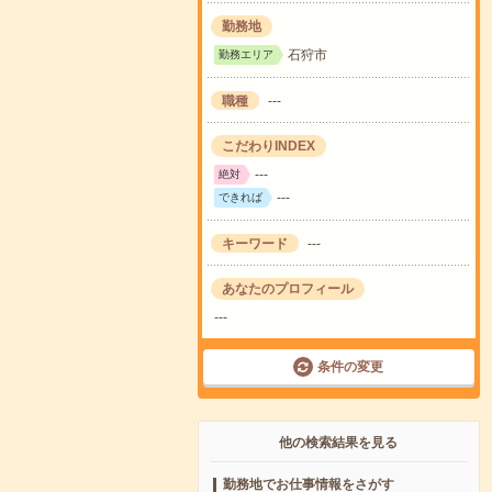
勤務地
石狩市
勤務エリア
職種
---
こだわりINDEX
---
絶対
---
できれば
キーワード
---
あなたのプロフィール
---
条件の変更
他の検索結果を見る
勤務地でお仕事情報をさがす