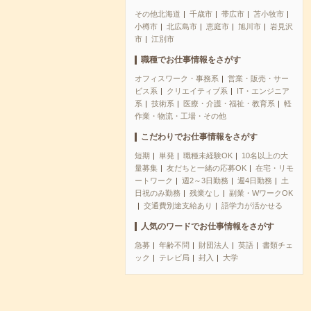
その他北海道
千歳市
帯広市
苫小牧市
小樽市
北広島市
恵庭市
旭川市
岩見沢
市
江別市
職種でお仕事情報をさがす
オフィスワーク・事務系
営業・販売・サー
ビス系
クリエイティブ系
IT・エンジニア
系
技術系
医療・介護・福祉・教育系
軽
作業・物流・工場・その他
こだわりでお仕事情報をさがす
短期
単発
職種未経験OK
10名以上の大
量募集
友だちと一緒の応募OK
在宅・リモ
ートワーク
週2～3日勤務
週4日勤務
土
日祝のみ勤務
残業なし
副業・WワークOK
交通費別途支給あり
語学力が活かせる
人気のワードでお仕事情報をさがす
急募
年齢不問
財団法人
英語
書類チェ
ック
テレビ局
封入
大学