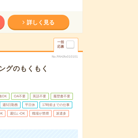
詳しく見る
一括
応募
No.FAHJfo010101
ピングのもくもく
緒OK
OA不要
英語不要
履歴書不要
週5日勤務
平日休
17時前までの仕事
K
週払いOK
職場が禁煙
派遣多