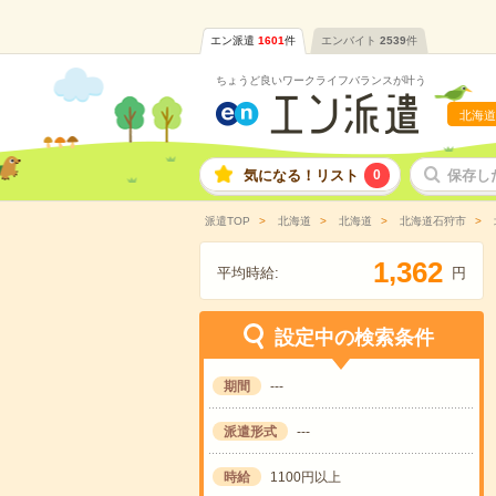
エン派遣
1601
件
エンバイト
2539
件
ちょうど良いワークライフバランスが叶う
北海道
気になる！リスト
0
保存し
派遣TOP
北海道
北海道
北海道石狩市
,
1
3
6
2
平均時給:
円
設定中の検索条件
期間
---
派遣形式
---
時給
1100円以上