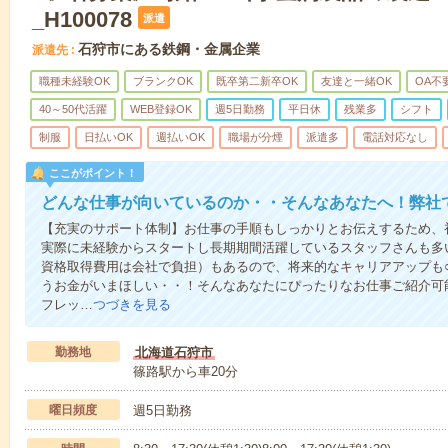
_H100078
派遣
石狩市にある鉄鋼・金属企業
派遣先
職種未経験OK
ブランクOK
既卒第二新卒OK
友達と一緒OK
OA不
40～50代活躍
WEB登録OK
週5日勤務
平日休
残業多
シフト
制服
日払いOK
週払いOK
職場が分煙
派遣多
電話対応なし
ここがポイント！
どんな仕事が向いているのか・・そんなあなたへ！弊社
【充実のサポート体制】お仕事の手順もしっかりとお伝えするため、
実際に未経験からスタートし長期期間活躍しているスタッフさんも多
資格取得費用は会社で負担）もあるので、将来的なキャリアアップも
うお金がいまほしい・・！そんなあなたにぴったりなお仕事ご紹介可能
フレッ…
つづきを見る
勤務地
北海道石狩市
篠路駅から車20分
曜日頻度
週5日勤務