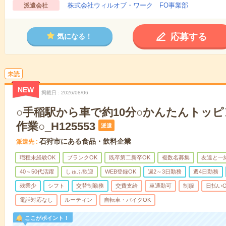
株式会社ウィルオブ・ワーク FO事業部
派遣会社
応募する
気になる！
未読
NEW
掲載日
2026/08/06
○手稲駅から車で約10分○かんたんトッ
作業○_H125553
派遣
石狩市にある食品・飲料企業
派遣先
職種未経験OK
ブランクOK
既卒第二新卒OK
複数名募集
友達と一
40～50代活躍
しゅふ歓迎
WEB登録OK
週2～3日勤務
週4日勤務
残業少
シフト
交替制勤務
交費支給
車通勤可
制服
日払いO
電話対応なし
ルーティン
自転車・バイクOK
ここがポイント！