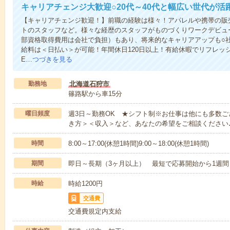
キャリアチェンジ大歓迎○20代～40代と幅広い世代が活
【キャリアチェンジ歓迎！】前職の経験は様々！アパレルや携帯の販
トのスタッフなど。様々な経歴のスタッフがものづくりワークデビュ
部資格取得費用は会社で負担）もあり、将来的なキャリアアップも○
給料は＜日払い＞が可能！年間休日120日以上！有給休暇でリフレッ
E…
つづきを見る
勤務地
北海道石狩市
篠路駅から車15分
曜日頻度
週3日～勤務OK ★シフト制※お仕事は他にも多数
き方＞＜収入＞など、あなたの希望をご相談ください
時間
8:00～17:00(休憩1時間)9:00～18:00(休憩1時間)
期間
即日～長期（3ヶ月以上） 最短で応募開始から1週間
時給
時給1200円
交通費
交通費規定内支給