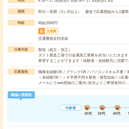
時間
8:30～17:30(休憩1:30)8:00～17:30(休憩1:30)
期間
即日～長期（3ヶ月以上） 最短で応募開始から1週間
時給
時給2000円
交通費
交通費規定内支給
仕事内容
製造（組立・加工）
ダクト製造工場での金属加工業務を担当いただきます
希望することができます！経験者・未経験共に活躍で
応募資格
職種未経験OK / ブランクOK / パソコンスキル不要 /
＜未経験OK！＞＃学歴不問＃髪色・髪型自由！○応募
メールにてweb登録のご案内↓担当よりご希望条件の
職場の雰囲気
年齢層
20代
30代
40代