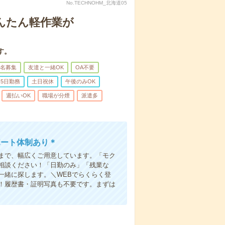
No.TECHNOHM_北海道05
んたん軽作業が
す。
名募集
友達と一緒OK
OA不要
5日勤務
土日祝休
午後のみOK
週払いOK
職場が分煙
派遣多
ポート体制あり＊
まで、幅広くご用意しています。「モク
相談ください！「日勤のみ」「残業な
一緒に探します。＼WEBでらくらく登
K！履歴書・証明写真も不要です。まずは