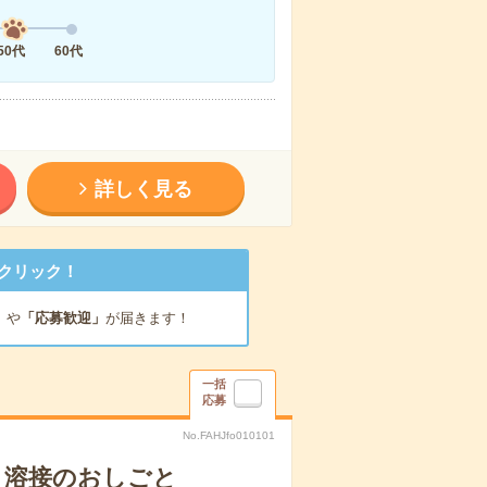
50代
60代
詳しく見る
クリック！
」
や
「応募歓迎」
が届きます！
一括
応募
No.FAHJfo010101
造・溶接のおしごと