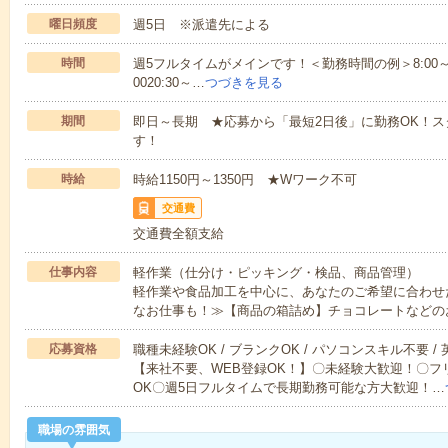
曜日頻度
週5日 ※派遣先による
時間
週5フルタイムがメインです！＜勤務時間の例＞8:00～17:008:
0020:30～…
つづきを見る
期間
即日～長期 ★応募から「最短2日後」に勤務OK！
す！
時給
時給1150円～1350円 ★Wワーク不可
交通費
交通費全額支給
仕事内容
軽作業（仕分け・ピッキング・検品、商品管理）
軽作業や食品加工を中心に、あなたのご希望に合わせ
なお仕事も！≫【商品の箱詰め】チョコレートなどの
応募資格
職種未経験OK / ブランクOK / パソコンスキル不要 /
【来社不要、WEB登録OK！】〇未経験大歓迎！〇フ
OK〇週5日フルタイムで長期勤務可能な方大歓迎！…
職場の雰囲気