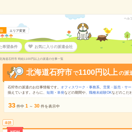
ヘル
版
エリア変更
た希望条件
お気に入りの派遣会社
北海道石狩市 時給1100円以上の派遣の仕事一覧
北海道石狩市
1100円以上
で
の派
石狩市の派遣のお仕事情報です。
オフィスワーク・事務系
、
営業・販売・サー
揃えています。さらに、
短期
・
単発
などの期間や、
職種未経験OK
などのこだ
33
1
30
件中
～
件を表示中
未読