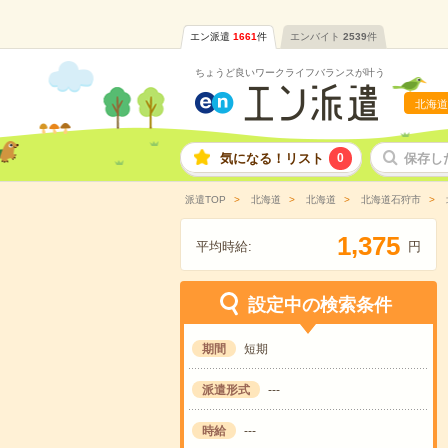
エン派遣
1661
件
エンバイト
2539
件
ちょうど良いワークライフバランスが叶う
北海道
気になる！リスト
0
保存し
派遣TOP
北海道
北海道
北海道石狩市
,
1
3
7
5
平均時給:
円
設定中の検索条件
期間
短期
派遣形式
---
時給
---