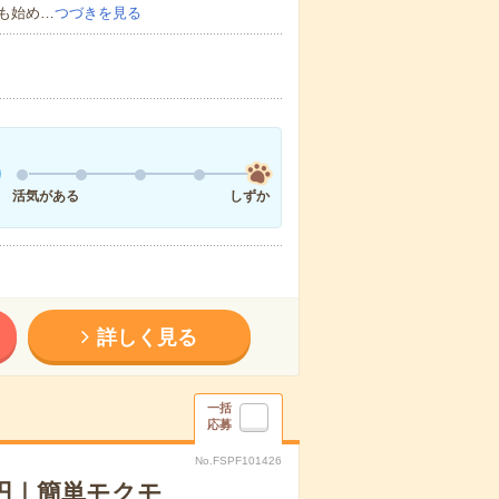
も始め…
つづきを見る
活気がある
しずか
詳しく見る
一括
応募
No.FSPF101426
円｜簡単モクモ