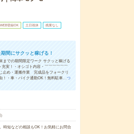
WEB登録OK
土日祝休
残業なし
た期間にサクッと稼げる！
末までの期間限定ワーク サクッと稼げる
ート充実！・オシゴト内容・￣￣￣￣￣￣
じ止め・運搬作業 完成品をフォークリ
由！・車・バイク通勤OK！無料駐車…
つ
制）
時間です。時短などの相談もOK！お気軽にお問合