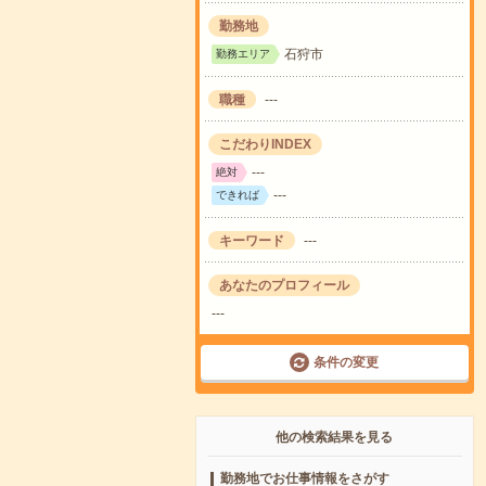
勤務地
石狩市
勤務エリア
職種
---
こだわりINDEX
---
絶対
---
できれば
キーワード
---
あなたのプロフィール
---
条件の変更
他の検索結果を見る
勤務地でお仕事情報をさがす