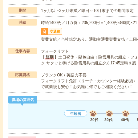
期間
1ヶ月以上3ヶ月未満／即日～10月末までの期間限定
時給
時給1400円／月収例：235,200円＝1,400円×8時
交通費
実費支給／当社規定あり。通勤交通費実費支払／上限
仕事内容
フォークリフト
【
短期
】土日祝休・髪色自由！除雪用具の組立・フォ
ク サクッと稼げる除雪用具の組立夕方17:45定時＆残
応募資格
ブランクOK / 英語力不要
フォークリフト免許（リーチ・カウンター経験必須）
で就業後も安心！お気軽に何でもご相談ください！
職場の雰囲気
年齢層
20代
30代
40代