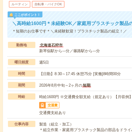
ルーティン
自転車・バイクOK
ここがポイント！
＼高時給1600円＊未経験OK／家庭用プラスチック製品
＊短期のお仕事です＊＼未経験歓迎！プラスチック製品の組立！／
勤務地
北海道石狩市
新琴似駅から---分／篠路駅から---分
曜日頻度
週5日
時間
【日勤】8:30～17:45 休憩75分 [実働]8時間00分
期間
2026年8月中旬～2ヶ月の
短期
時給
時給1600円 ※交通費全額支給（規定あり）【月収例】
交通費
交通費支給あり
仕事内容
製造（組立・加工）
＊組立作業・家庭用プラスチック製品の部品をドライ