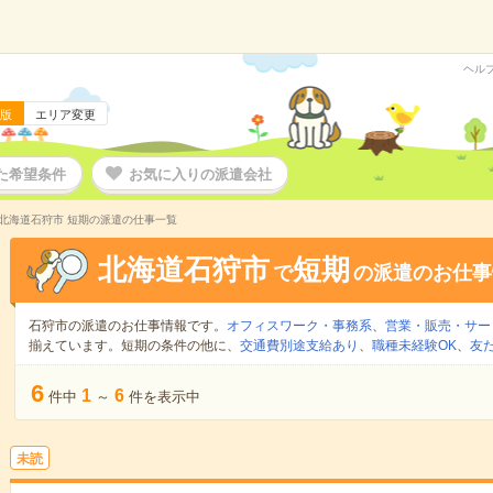
ヘル
版
エリア変更
た希望条件
お気に入りの派遣会社
北海道石狩市 短期の派遣の仕事一覧
北海道石狩市
短期
で
の派遣のお仕事
石狩市の派遣のお仕事情報です。
オフィスワーク・事務系
、
営業・販売・サー
揃えています。短期の条件の他に、
交通費別途支給あり
、
職種未経験OK
、
友
6
1
6
件中
～
件を表示中
未読