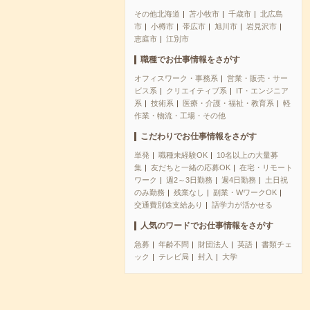
その他北海道
苫小牧市
千歳市
北広島
市
小樽市
帯広市
旭川市
岩見沢市
恵庭市
江別市
職種でお仕事情報をさがす
オフィスワーク・事務系
営業・販売・サー
ビス系
クリエイティブ系
IT・エンジニア
系
技術系
医療・介護・福祉・教育系
軽
作業・物流・工場・その他
こだわりでお仕事情報をさがす
単発
職種未経験OK
10名以上の大量募
集
友だちと一緒の応募OK
在宅・リモート
ワーク
週2～3日勤務
週4日勤務
土日祝
のみ勤務
残業なし
副業・WワークOK
交通費別途支給あり
語学力が活かせる
人気のワードでお仕事情報をさがす
急募
年齢不問
財団法人
英語
書類チェ
ック
テレビ局
封入
大学