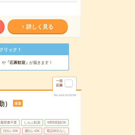
詳しく見る
クリック！
」
や
「応募歓迎」
が届きます！
一括
応募
No.A44-010246
勤）
派遣
履歴書不要
しゅふ歓迎
WEB登録OK
日払いOK
週払いOK
電話対応なし