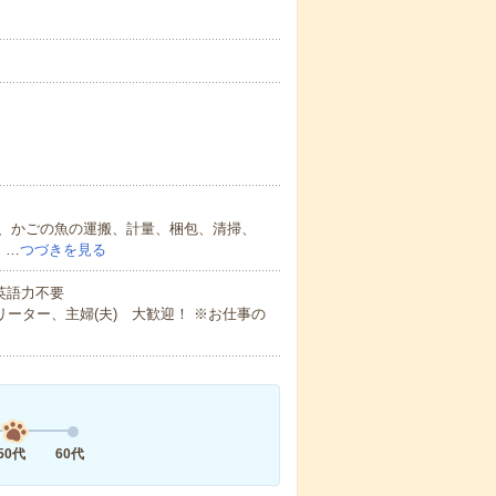
、かごの魚の運搬、計量、梱包、清掃、
！…
つづきを見る
 英語力不要
ーター、主婦(夫) 大歓迎！ ※お仕事の
50代
60代