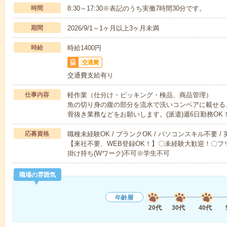
時間
8:30～17:30※表記のうち実働7時間30分です。
期間
2026/9/1～1ヶ月以上3ヶ月未満
時給
時給1400円
交通費
交通費支給有り
仕事内容
軽作業（仕分け・ピッキング・検品、商品管理）
魚の切り身の腹の部分を流水で洗いコンベアに載せる
骨抜き業務などをお願いします。(派遣)週6日勤務OK
応募資格
職種未経験OK / ブランクOK / パソコンスキル不要 /
【来社不要、WEB登録OK！】〇未経験大歓迎！〇フリ
掛け持ち(Wワーク)不可※学生不可
職場の雰囲気
年齢層
20代
30代
40代