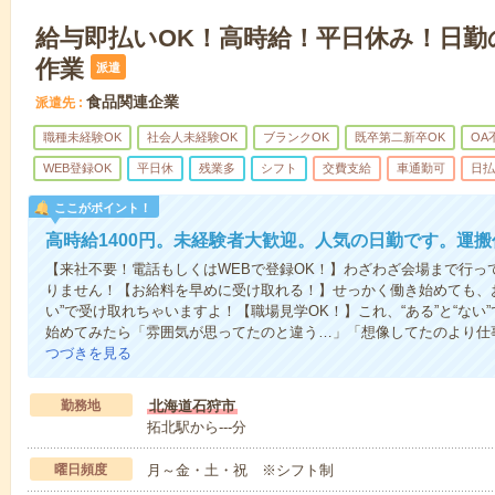
給与即払いOK！高時給！平日休み！日勤
作業
派遣
食品関連企業
派遣先
職種未経験OK
社会人未経験OK
ブランクOK
既卒第二新卒OK
OA
WEB登録OK
平日休
残業多
シフト
交費支給
車通勤可
日払
ここがポイント！
高時給1400円。未経験者大歓迎。人気の日勤です。運搬
【来社不要！電話もしくはWEBで登録OK！】わざわざ会場まで行っ
りません！【お給料を早めに受け取れる！】せっかく働き始めても、
い”で受け取れちゃいますよ！【職場見学OK！】これ、“ある”と“な
始めてみたら「雰囲気が思ってたのと違う…」「想像してたのより仕
つづきを見る
勤務地
北海道石狩市
拓北駅から---分
曜日頻度
月～金・土・祝 ※シフト制