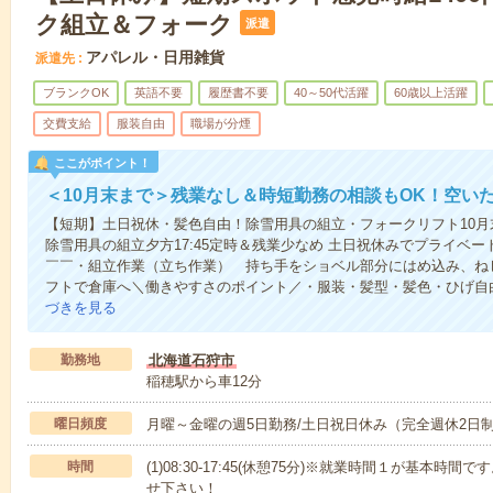
ク組立＆フォーク
派遣
アパレル・日用雑貨
派遣先
ブランクOK
英語不要
履歴書不要
40～50代活躍
60歳以上活躍
交費支給
服装自由
職場が分煙
ここがポイント！
＜10月末まで＞残業なし＆時短勤務の相談もOK！空い
【短期】土日祝休・髪色自由！除雪用具の組立・フォークリフト10月
除雪用具の組立夕方17:45定時＆残業少なめ 土日祝休みでプライベ
￣￣・組立作業（立ち作業） 持ち手をショベル部分にはめ込み、ね
フトで倉庫へ＼働きやすさのポイント／・服装・髪型・髪色・ひげ自
づきを見る
勤務地
北海道石狩市
稲穂駅から車12分
曜日頻度
月曜～金曜の週5日勤務/土日祝日休み（完全週休2日
時間
(1)08:30-17:45(休憩75分)※就業時間１が基本
せ下さい！