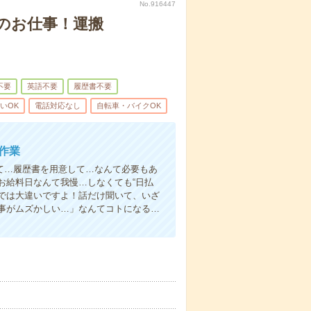
No.916447
のお仕事！運搬
不要
英語不要
履歴書不要
いOK
電話対応なし
自転車・バイクOK
作業
て…履歴書を用意して…なんて必要もあ
お給料日なんて我慢…しなくても“日払
い”では大違いですよ！話だけ聞いて、いざ
事がムズかしい…」なんてコトになる…