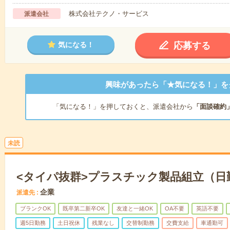
株式会社テクノ・サービス
派遣会社
応募する
気になる！
興味があったら「★気になる！」を
「気になる！」を押しておくと、派遣会社から
「面談確約
未読
<タイパ抜群>プラスチック製品組立（日
企業
派遣先
ブランクOK
既卒第二新卒OK
友達と一緒OK
OA不要
英語不要
週5日勤務
土日祝休
残業なし
交替制勤務
交費支給
車通勤可