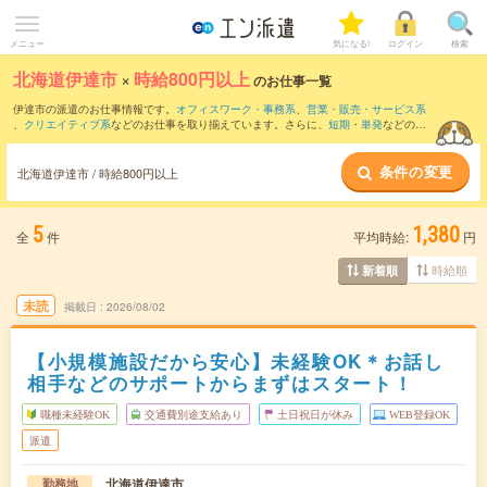
メニュー
気になる!
ログイン
検索
北海道伊達市
×
時給800円以上
のお仕事一覧
伊達市の派遣のお仕事情報です。
オフィスワーク・事務系
、
営業・販売・サービス系
、
クリエイティブ系
などのお仕事を取り揃えています。さらに、
短期
・
単発
などの期
間や、
職種未経験OK
などのこだわり条件で絞り込んでいただけます。
条件の変更
時給
1100円以上
・
1800円以上
の求人はこちら
北海道伊達市 / 時給800円以上
当サイトでは法令を遵守し、最低賃金以上の求人のみを掲載しています。
5
1,380
全
件
平均時給:
円
時給順
新着順
未読
掲載日
2026/08/02
【小規模施設だから安心】未経験OK＊お話し
相手などのサポートからまずはスタート！
職種未経験OK
交通費別途支給あり
土日祝日が休み
WEB登録OK
派遣
北海道伊達市
勤務地