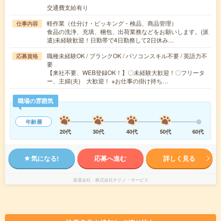
交通費支給有り
軽作業（仕分け・ピッキング・検品、商品管理）
仕事内容
食品の洗浄、充填、梱包、出荷業務などをお願いします。(派
遣)未経験歓迎！日勤帯で4日勤務して2日休み…
職種未経験OK / ブランクOK / パソコンスキル不要 / 英語力不
応募資格
要
【来社不要、WEB登録OK！】〇未経験大歓迎！〇フリータ
ー、主婦(夫) 大歓迎！ ※お仕事の掛け持ち…
職場の雰囲気
年齢層
20代
30代
40代
50代
60代
気になる!
応募へ進む
詳しく見る
派遣会社
株式会社テクノ・サービス