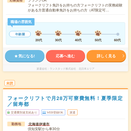
応募資格
フォークリフト免許をお持ちの方フォークリフトの実務経験
がある方普通自動車免許をお持ちの方（AT限定可…
職場の雰囲気
年齢層
20代
30代
40代
50代
60代
気になる!
応募へ進む
詳しく見る
派遣会社
ランスタッド株式会社 北日本エリア
未読
フォークリフトで月28万可寮費無料！夏季限定
／留寿都
交通費別途支給あり
WEB登録OK
派遣
北海道伊達市
勤務地
倶知安駅から車30分