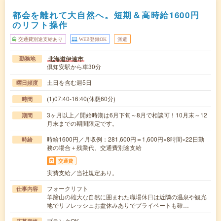
都会を離れて大自然へ。短期＆高時給1600円
のリフト操作
交通費別途支給あり
WEB登録OK
派遣
北海道伊達市
勤務地
倶知安駅から車30分
土日を含む週5日
曜日頻度
(1)07:40-16:40(休憩60分)
時間
3ヶ月以上／開始時期は6月下旬～8月で相談可！10月末～12
期間
月末までの期間限定です。
時給1600円／月収例：281,600円＝1,600円×8時間×22日勤
時給
務の場合＋残業代、交通費別途支給
交通費
実費支給／当社規定あり。
フォークリフト
仕事内容
羊蹄山の雄大な自然に囲まれた職場休日は近隣の温泉や観光
地でリフレッシュお盆休みありでプライベートも確…
ブランクOK