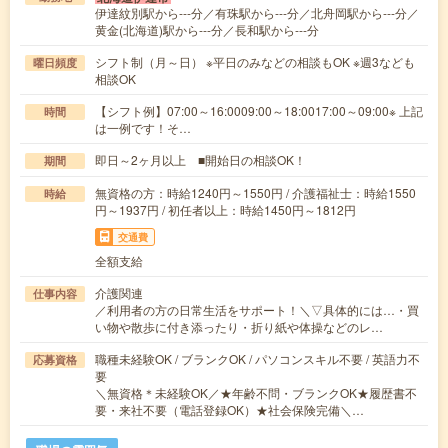
伊達紋別駅から---分／有珠駅から---分／北舟岡駅から---分／
黄金(北海道)駅から---分／長和駅から---分
シフト制（月～日） ※平日のみなどの相談もOK ※週3なども
曜日頻度
相談OK
【シフト例】07:00～16:0009:00～18:0017:00～09:00※ 上記
時間
は一例です！そ…
即日～2ヶ月以上 ■開始日の相談OK！
期間
無資格の方：時給1240円～1550円 / 介護福祉士：時給1550
時給
円～1937円 / 初任者以上：時給1450円～1812円
交通費
全額支給
介護関連
仕事内容
／利用者の方の日常生活をサポート！＼▽具体的には…・買
い物や散歩に付き添ったり・折り紙や体操などのレ…
職種未経験OK / ブランクOK / パソコンスキル不要 / 英語力不
応募資格
要
＼無資格＊未経験OK／★年齢不問・ブランクOK★履歴書不
要・来社不要（電話登録OK）★社会保険完備＼…