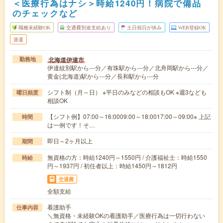
＜医療行為はナシ＞時給1240円！病院で備品
のチェックなど
職種未経験OK
交通費別途支給あり
土日祝日が休み
WEB登録OK
派遣
北海道伊達市
勤務地
伊達紋別駅から---分／有珠駅から---分／北舟岡駅から---分／
黄金(北海道)駅から---分／長和駅から---分
シフト制（月～日） ※平日のみなどの相談もOK ※週3なども
曜日頻度
相談OK
【シフト例】07:00～16:0009:00～18:0017:00～09:00※ 上記
時間
は一例です！そ…
即日～2ヶ月以上
期間
無資格の方：時給1240円～1550円 / 介護福祉士：時給1550
時給
円～1937円 / 初任者以上：時給1450円～1812円
交通費
全額支給
看護助手
仕事内容
＼無資格・未経験OKの看護助手／医療行為は一切行わない