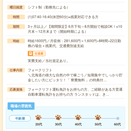
シフト制（勤務先による）
曜日頻度
(1)07:40-16:40(休憩60分)※残業対応できる方
時間
3ヶ月以上／【期間限定】6月下旬～8月開始で相談OK！※10
期間
月末～12月末まで（開始時期による）
時給1600円／月収例：281,600円＝1,600円×8時間×22日勤
時給
務の場合＋残業代、交通費別途支給
交通費
実費支給／当社規定あり。
フォークリフト
仕事内容
＼北海道の雄大な自然の中で稼ごう／短期集中でしっかり貯
金したい方にピッタリ！「 寮費無料 」の特典付…
フォークリフト運転免許をお持ちの方、ご経験がある方普通
応募資格
自動車運転免許をお持ちの方 ランスタッドは、き…
職場の雰囲気
年齢層
20代
30代
40代
50代
60代