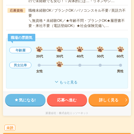
ので未経験でも安心！▽具体的には…・リネンやシ…
職種未経験OK / ブランクOK / パソコンスキル不要 / 英語力不
応募資格
要
＼無資格＊未経験OK／★年齢不問・ブランクOK★履歴書不
要・来社不要（電話登録OK）★社会保険完備＼…
職場の雰囲気
年齢層
20代
30代
40代
50代
60代
男女比率
女性
男性
もっと見る
気になる!
応募へ進む
詳しく見る
派遣会社
株式会社ニッソーネット
未読