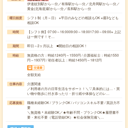
伊達紋別駅から---分／有珠駅から---分／北舟岡駅から---分／
黄金(北海道)駅から---分／長和駅から---分
シフト制（月～日） ※平日のみなどの相談もOK ※週3なども
曜日頻度
相談OK
【シフト例】07:00～16:0009:00～18:0017:00～09:00※ 上記
時間
は一例です！そ…
即日～2ヶ月以上 ■開始日の相談OK！
期間
無資格の方：時給1240円～1550円 / 介護福祉士：時給1550
時給
円～1937円 / 初任者以上：時給1450円～1812円
交通費
全額支給
介護関連
仕事内容
／利用者の方の日常生活をサポート！＼▽具体的には…・買
い物や散歩に付き添ったり・折り紙や体操などのレ…
職種未経験OK / ブランクOK / パソコンスキル不要 / 英語力不
応募資格
要
＼無資格＊未経験OK／★年齢不問・ブランクOK★履歴書不
要・来社不要（電話登録OK）★社会保険完備＼…