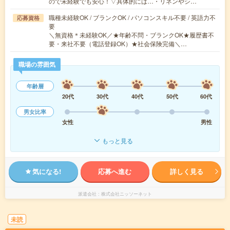
ので未経験でも安心！▽具体的には…・リネンやシ…
職種未経験OK / ブランクOK / パソコンスキル不要 / 英語力不
応募資格
要
＼無資格＊未経験OK／★年齢不問・ブランクOK★履歴書不
要・来社不要（電話登録OK）★社会保険完備＼…
職場の雰囲気
年齢層
20代
30代
40代
50代
60代
男女比率
女性
男性
もっと見る
気になる!
応募へ進む
詳しく見る
派遣会社
株式会社ニッソーネット
未読