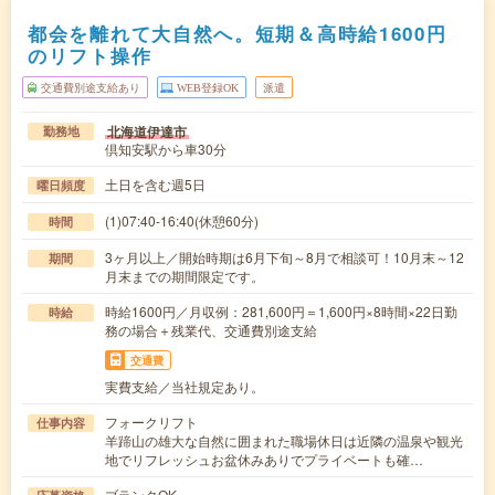
都会を離れて大自然へ。短期＆高時給1600円
のリフト操作
交通費別途支給あり
WEB登録OK
派遣
北海道伊達市
勤務地
倶知安駅から車30分
土日を含む週5日
曜日頻度
(1)07:40-16:40(休憩60分)
時間
3ヶ月以上／開始時期は6月下旬～8月で相談可！10月末～12
期間
月末までの期間限定です。
時給1600円／月収例：281,600円＝1,600円×8時間×22日勤
時給
務の場合＋残業代、交通費別途支給
交通費
実費支給／当社規定あり。
フォークリフト
仕事内容
羊蹄山の雄大な自然に囲まれた職場休日は近隣の温泉や観光
地でリフレッシュお盆休みありでプライベートも確…
ブランクOK