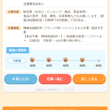
交通費支給有り
軽作業（仕分け・ピッキング・検品、商品管理）
仕事内容
食品の洗浄、充填、梱包、出荷業務などをお願いします。(派
遣)未経験歓迎！日勤帯で4日勤務して2日休み…
職種未経験OK / ブランクOK / パソコンスキル不要 / 英語力不
応募資格
要
【来社不要、WEB登録OK！】〇未経験大歓迎！〇フリータ
ー、主婦(夫) 大歓迎！ ※お仕事の掛け持ち…
職場の雰囲気
年齢層
20代
30代
40代
50代
60代
気になる!
応募へ進む
詳しく見る
派遣会社
株式会社テクノ・サービス