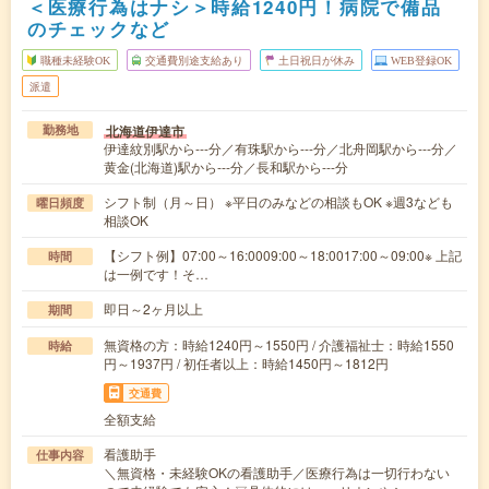
＜医療行為はナシ＞時給1240円！病院で備品
のチェックなど
職種未経験OK
交通費別途支給あり
土日祝日が休み
WEB登録OK
派遣
北海道伊達市
勤務地
伊達紋別駅から---分／有珠駅から---分／北舟岡駅から---分／
黄金(北海道)駅から---分／長和駅から---分
シフト制（月～日） ※平日のみなどの相談もOK ※週3なども
曜日頻度
相談OK
【シフト例】07:00～16:0009:00～18:0017:00～09:00※ 上記
時間
は一例です！そ…
即日～2ヶ月以上
期間
無資格の方：時給1240円～1550円 / 介護福祉士：時給1550
時給
円～1937円 / 初任者以上：時給1450円～1812円
交通費
全額支給
看護助手
仕事内容
＼無資格・未経験OKの看護助手／医療行為は一切行わない