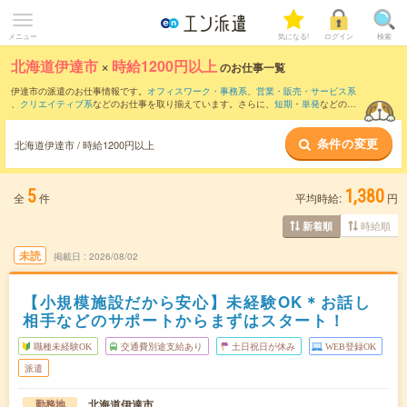
メニュー
気になる!
ログイン
検索
北海道伊達市
×
時給1200円以上
のお仕事一覧
伊達市の派遣のお仕事情報です。
オフィスワーク・事務系
、
営業・販売・サービス系
、
クリエイティブ系
などのお仕事を取り揃えています。さらに、
短期
・
単発
などの期
間や、
職種未経験OK
などのこだわり条件で絞り込んでいただけます。
条件の変更
北海道伊達市 / 時給1200円以上
5
1,380
全
件
平均時給:
円
時給順
新着順
未読
掲載日
2026/08/02
【小規模施設だから安心】未経験OK＊お話し
相手などのサポートからまずはスタート！
職種未経験OK
交通費別途支給あり
土日祝日が休み
WEB登録OK
派遣
北海道伊達市
勤務地