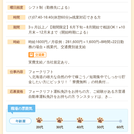
シフト制（勤務先による）
曜日頻度
(1)07:40-16:40(休憩60分)※残業対応できる方
時間
3ヶ月以上／【期間限定】6月下旬～8月開始で相談OK！※10
期間
月末～12月末まで（開始時期による）
時給1600円／月収例：281,600円＝1,600円×8時間×22日勤
時給
務の場合＋残業代、交通費別途支給
交通費
実費支給／当社規定あり。
フォークリフト
仕事内容
＼北海道の雄大な自然の中で稼ごう／短期集中でしっかり貯
金したい方にピッタリ！「 寮費無料 」の特典付…
フォークリフト運転免許をお持ちの方、ご経験がある方普通
応募資格
自動車運転免許をお持ちの方 ランスタッドは、き…
職場の雰囲気
年齢層
20代
30代
40代
50代
60代