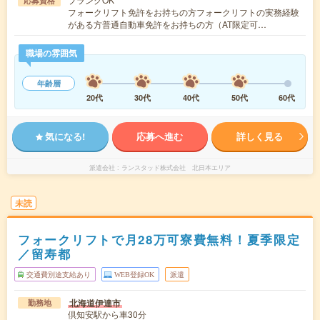
応募資格
フォークリフト免許をお持ちの方フォークリフトの実務経験
がある方普通自動車免許をお持ちの方（AT限定可…
職場の雰囲気
年齢層
20代
30代
40代
50代
60代
気になる!
応募へ進む
詳しく見る
派遣会社
ランスタッド株式会社 北日本エリア
未読
フォークリフトで月28万可寮費無料！夏季限定
／留寿都
交通費別途支給あり
WEB登録OK
派遣
北海道伊達市
勤務地
倶知安駅から車30分