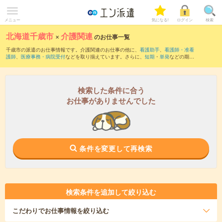
メニュー
気になる!
ログイン
検索
北海道千歳市
×
介護関連
のお仕事一覧
千歳市の派遣のお仕事情報です。介護関連のお仕事の他に、
看護助手
、
看護師・准看
護師
、
医療事務・病院受付
などを取り揃えています。さらに、
短期
・
単発
などの期間
や、
職種未経験OK
などのこだわり条件で絞り込んでいただけます。職種辞典：
介護関
連のお仕事とは？とは？
検索した条件に合う
お仕事がありませんでした
条件を変更して再検索
検索条件を追加して絞り込む
こだわり
でお仕事情報を絞り込む