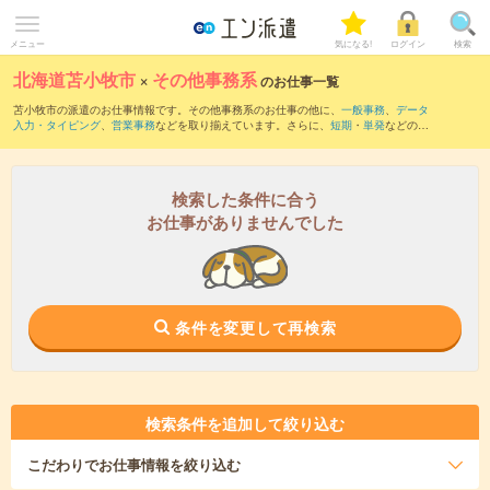
メニュー
気になる!
ログイン
検索
北海道苫小牧市
×
その他事務系
のお仕事一覧
苫小牧市の派遣のお仕事情報です。その他事務系のお仕事の他に、
一般事務
、
データ
入力・タイピング
、
営業事務
などを取り揃えています。さらに、
短期
・
単発
などの期
間や、
職種未経験OK
などのこだわり条件で絞り込んでいただけます。
検索した条件に合う
お仕事がありませんでした
条件を変更して再検索
検索条件を追加して絞り込む
こだわり
でお仕事情報を絞り込む