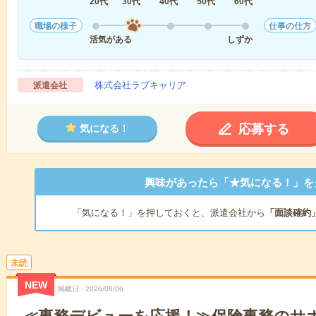
20代
30代
40代
50代
60代
職場の様子
仕事の仕方
活気がある
しずか
株式会社ラブキャリア
派遣会社
応募する
気になる！
興味があったら「★気になる！」を
「気になる！」を押しておくと、派遣会社から
「面談確約
未読
NEW
掲載日
2026/08/06