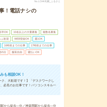
No.LCHK札幌_ふるさと
仕事！電話ナシの
新卒OK
10名以上の大量募集
複数名募集
ゅふ歓迎
WEB登録OK
週1OK
16時前までの仕事
17時前までの仕事
歩5分
服装自由
週払いOK
みも相談OK！
ーク、大歓迎です！】「デスクワークし
方、必見のお仕事です！パソコンスキル一
から徒歩---分／神楽岡駅から徒歩---分