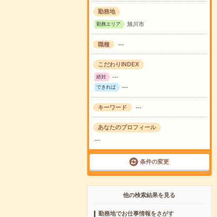
勤務地
旭川市
勤務エリア
職種
---
こだわりINDEX
---
絶対
---
できれば
キーワード
---
あなたのプロフィール
---
条件の変更
他の検索結果を見る
勤務地でお仕事情報をさがす