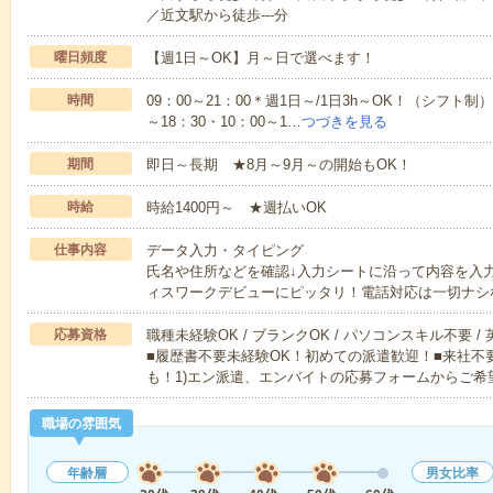
／近文駅から徒歩---分
曜日頻度
【週1日～OK】月～日で選べます！
時間
09：00～21：00＊週1日～/1日3h～OK！（シフト制）
～18：30・10：00～1…
つづきを見る
期間
即日～長期 ★8月～9月～の開始もOK！
時給
時給1400円～ ★週払いOK
仕事内容
データ入力・タイピング
氏名や住所などを確認↓入力シートに沿って内容を入
ィスワークデビューにピッタリ！電話対応は一切ナシ
応募資格
職種未経験OK / ブランクOK / パソコンスキル不要 /
■履歴書不要未経験OK！初めての派遣歓迎！■来社不
も！1)エン派遣、エンバイトの応募フォームからご希
職場の雰囲気
年齢層
男女比率