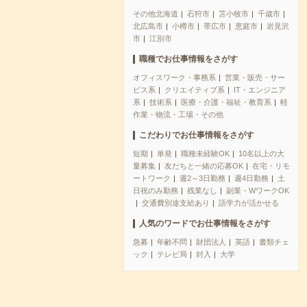
その他北海道
石狩市
苫小牧市
千歳市
北広島市
小樽市
帯広市
恵庭市
岩見沢
市
江別市
職種でお仕事情報をさがす
オフィスワーク・事務系
営業・販売・サー
ビス系
クリエイティブ系
IT・エンジニア
系
技術系
医療・介護・福祉・教育系
軽
作業・物流・工場・その他
こだわりでお仕事情報をさがす
短期
単発
職種未経験OK
10名以上の大
量募集
友だちと一緒の応募OK
在宅・リモ
ートワーク
週2～3日勤務
週4日勤務
土
日祝のみ勤務
残業なし
副業・WワークOK
交通費別途支給あり
語学力が活かせる
人気のワードでお仕事情報をさがす
急募
年齢不問
財団法人
英語
書類チェ
ック
テレビ局
封入
大学