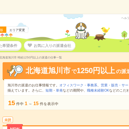
ヘル
版
エリア変更
た希望条件
お気に入りの派遣会社
北海道旭川市 時給1250円以上の派遣の仕事一覧
北海道旭川市
1250円以上
で
の派
旭川市の派遣のお仕事情報です。
オフィスワーク・事務系
、
営業・販売・サー
揃えています。さらに、
短期
・
単発
などの期間や、
職種未経験OK
などのこだ
15
1
15
件中
～
件を表示中
未読