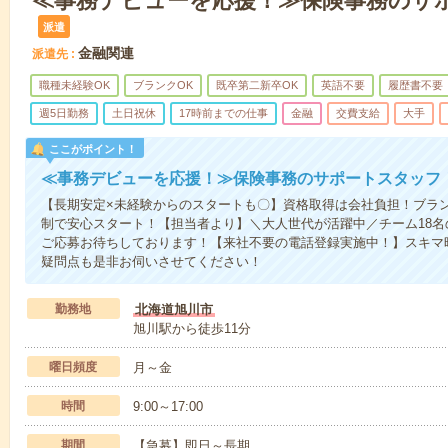
≪事務デビューを応援！≫保険事務のサ
派遣
金融関連
派遣先
職種未経験OK
ブランクOK
既卒第二新卒OK
英語不要
履歴書不要
週5日勤務
土日祝休
17時前までの仕事
金融
交費支給
大手
ここがポイント！
≪事務デビューを応援！≫保険事務のサポートスタッフ
【長期安定×未経験からのスタートも〇】資格取得は会社負担！ブランク
制で安心スタート！【担当者より】＼大人世代が活躍中／チーム18名
ご応募お待ちしております！【来社不要の電話登録実施中！】スキマ
疑問点も是非お伺いさせてください！
勤務地
北海道旭川市
旭川駅から徒歩11分
曜日頻度
月～金
時間
9:00～17:00
期間
【急募】即日～長期