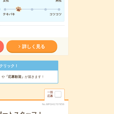
女性
男性
テキパキ
コツコツ
詳しく見る
クリック！
」
や
「応募歓迎」
が届きます！
一括
応募
No.MPGH1707856