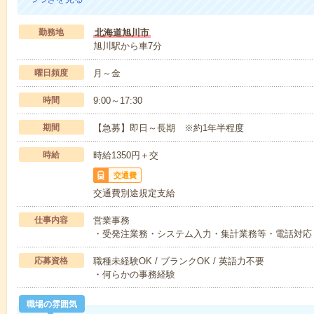
勤務地
北海道旭川市
旭川駅から車7分
曜日頻度
月～金
時間
9:00～17:30
期間
【急募】即日～長期 ※約1年半程度
時給
時給1350円＋交
交通費
交通費別途規定支給
仕事内容
営業事務
・受発注業務・システム入力・集計業務等・電話対応
応募資格
職種未経験OK / ブランクOK / 英語力不要
・何らかの事務経験
職場の雰囲気