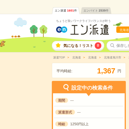
エン派遣
1601
件
エンバイト
2539
件
ちょうど良いワークライフバランスが叶う
北海道
気になる！リスト
0
保存し
派遣TOP
北海道
北海道
北海道旭川市
,
1
3
6
7
平均時給:
円
設定中の検索条件
期間
---
派遣形式
---
時給
1250円以上