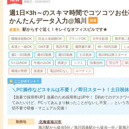
NEW
掲載日
2026/08/07
週1日×3h～のスキマ時間でコツコツお
かんたんデータ入力@旭川
派遣
駅からすぐ近く！キレイなオフィスビルです★
派遣先
職種未経験OK
社会人未経験OK
ブランクOK
大学生歓迎
既卒第二
友達と一緒OK
OA不要
英語不要
履歴書不要
40～50代活躍
し
週2～3日勤務
週4日勤務
週5日勤務
土日祝休
朝10時以降スタート
5ｈ以内OK
午後のみOK
残業少
シフト
扶養控内
官公庁
駅
職場が禁煙
派遣多
電話対応なし
ルーティン
ここがポイント！
＼PC操作などスキルは不要！／即日スタート！土日祝休
【急募で採用率UP】急募のため採用率はUP中！【初めてのデスクワ
てみたいけど、PCってあんまり触ったことがないし不安…」という
切不要で研修・マニュアル完備！
勤務地
北海道旭川市
旭川駅から徒歩5分／旭川四条駅から徒歩---分／新旭川駅