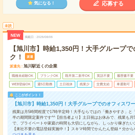
応募する
気になる！
未読
NEW
掲載日
2026/08/06
【旭川市】時給1,350円！大手グループ
ク！
派遣
旭川駅近くの企業
派遣先
職種未経験OK
ブランクOK
既卒第二新卒OK
英語不要
履歴書不要
WEB登録OK
週5日勤務
土日祝休
残業少
交費支給
車通勤可
ここがポイント！
【旭川市】時給1,350円！大手グループでのオフィスワ
残業は月5時間程度で17時半定時！大手ならではの「働きやすさ」と「高
半の期間限定案件です^^【担当者より】土日祝はお休みで、残業も月
で、プライベートや家庭の時間も大切にしながら、しっかり稼ぎたい
【来社不要の電話登録実施中！】スキマ時間でかんたん登録＊分から
つづきを見る