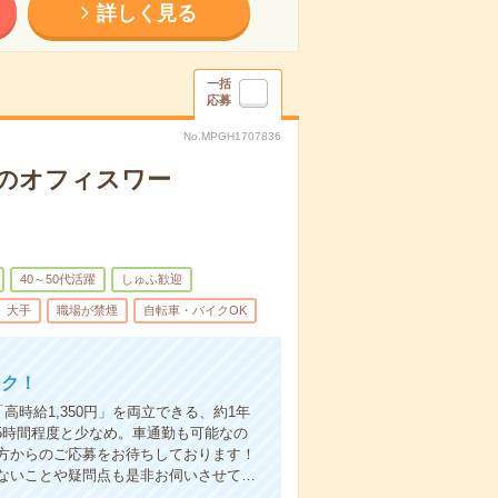
詳しく見る
一括
応募
No.MPGH1707836
でのオフィスワー
40～50代活躍
しゅふ歓迎
大手
職場が禁煙
自転車・バイクOK
ーク！
時給1,350円」を両立できる、約1年
5時間程度と少なめ。車通勤も可能なの
方からのご応募をお待ちしております！
ないことや疑問点も是非お伺いさせて…