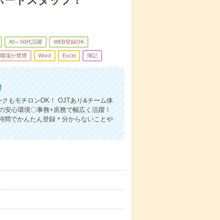
ポートスタッフ！
40～50代活躍
WEB登録OK
職場が禁煙
Word
Excel
簿記
！
もモチロンOK！ OJTあり&チーム体
の安心環境〇事務+庶務で幅広く活躍！
時間でかんたん登録＊分からないことや