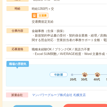
時給
時給1350円＋交
交通費
交通費規定支給
仕事内容
金融事務（生保・損保）
・新規契約申込書の受付・契約保全業務・経理／庶務(
関する照会対応・営業担当者の事務サポート全般・電
応募資格
職種未経験OK / ブランクOK / 英語力不要
・Excel:SUM関数／AVERAGE程度・Word:文書作
職場の雰囲気
年齢層
20代
30代
40代
マンパワーグループ株式会社 札幌支店
派遣会社