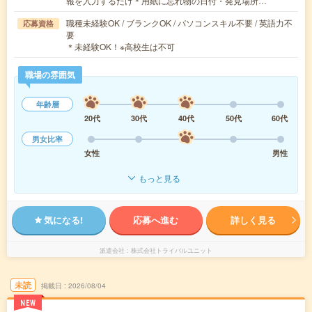
報を入力するだけ＊用紙に忘れ物の日付・発見場所…
職種未経験OK / ブランクOK / パソコンスキル不要 / 英語力不
応募資格
要
＊未経験OK！※高校生は不可
職場の雰囲気
年齢層
20代
30代
40代
50代
60代
男女比率
女性
男性
もっと見る
気になる!
応募へ進む
詳しく見る
派遣会社
株式会社トライバルユニット
未読
掲載日
2026/08/04
NEW