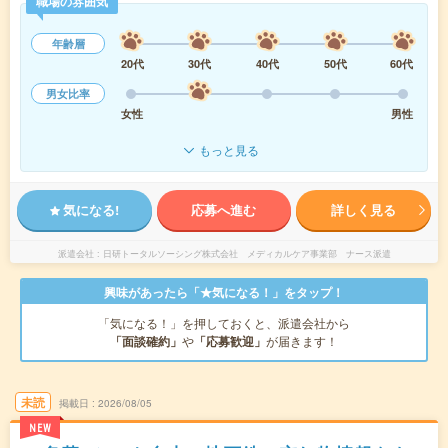
職場の雰囲気
年齢層
20代
30代
40代
50代
60代
男女比率
女性
男性
もっと見る
気になる!
応募へ進む
詳しく見る
派遣会社
日研トータルソーシング株式会社 メディカルケア事業部 ナース派遣
興味があったら「★気になる！」をタップ！
「気になる！」を押しておくと、派遣会社から
「面談確約」
や
「応募歓迎」
が届きます！
未読
掲載日
2026/08/05
NEW