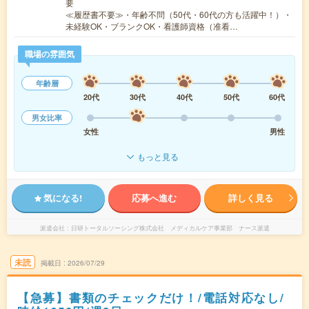
要
≪履歴書不要≫・年齢不問（50代・60代の方も活躍中！）・
未経験OK・ブランクOK・看護師資格（准看…
職場の雰囲気
年齢層
20代
30代
40代
50代
60代
男女比率
女性
男性
もっと見る
気になる!
応募へ進む
詳しく見る
派遣会社
日研トータルソーシング株式会社 メディカルケア事業部 ナース派遣
未読
掲載日
2026/07/29
【急募】書類のチェックだけ！/電話対応なし/