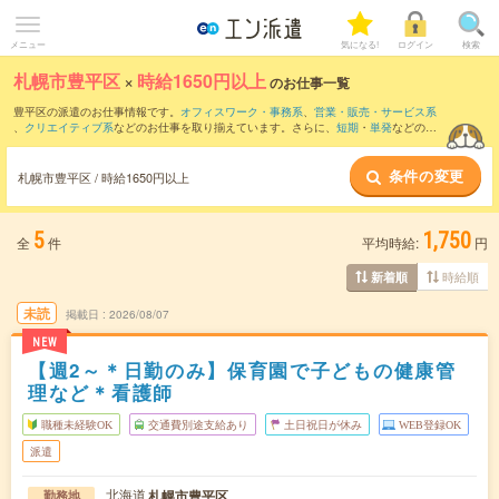
メニュー
気になる!
ログイン
検索
札幌市豊平区
×
時給1650円以上
のお仕事一覧
豊平区の派遣のお仕事情報です。
オフィスワーク・事務系
、
営業・販売・サービス系
、
クリエイティブ系
などのお仕事を取り揃えています。さらに、
短期
・
単発
などの期
間や、
職種未経験OK
などのこだわり条件で絞り込んでいただけます。
条件の変更
札幌市豊平区 / 時給1650円以上
5
1,750
全
件
平均時給:
円
時給順
新着順
未読
掲載日
2026/08/07
NEW
【週2～＊日勤のみ】保育園で子どもの健康管
理など＊看護師
職種未経験OK
交通費別途支給あり
土日祝日が休み
WEB登録OK
派遣
北海道
札幌市豊平区
勤務地