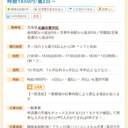
時給1650円/週2日～
職種未経験OK
交通費別途支給あり
土日祝日が休み
残業なし
WEB登録OK
派遣
北海道
札幌市豊平区
勤務地
福住駅から徒歩5分／月寒中央駅から徒歩5分／学園前(北海
道)駅から徒歩5分
月～日のうち週1日以上からOK ＊シフト自由
曜日頻度
(1)9:00～16:00(2)9:00～17:00(3)9:00～18:00＊1日3時間～
時間
OK＊フ…
1か月以内 1ヵ月以内 3ヵ月以上 半年以上 などなど…
期間
時給1650円~ ※日払い・週払い・月払いを選択可能
時給
交通費
【一部支給】＊勤務地や仕事内容により異なる場合がありま
す
一般事務
仕事内容
申請書の不備をチェック入力するだけ！モクモク確認して簡
単な入力をするだけPC入力ができればOKです！…
職種未経験OK / ブランクOK / パソコンスキル不要 / 英語力不
応募資格