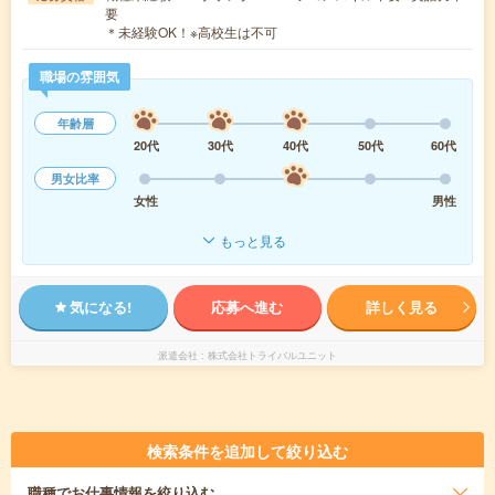
要
＊未経験OK！※高校生は不可
職場の雰囲気
年齢層
20代
30代
40代
50代
60代
男女比率
女性
男性
もっと見る
気になる!
応募へ進む
詳しく見る
派遣会社
株式会社トライバルユニット
検索条件を追加して絞り込む
職種
でお仕事情報を絞り込む