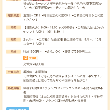
福住駅から---分／月寒中央駅から---分／平岸(札幌市営)駅か
ら---分／南平岸駅から---分／中の島駅から---分
週2日～OK！ ■曜日固定の相談OK！ ■ご希望の曜日をご相談
曜日頻度
ください！
【日勤のみ】9:00～18:00（休憩60分）■ご希望があればその
時間
他シフトもOK！（例）8:30～1…
2ヶ月～ ■ご応募から最短3日後に開始可能 9月～、10月
期間
スタートもOK！
時給1900円～ ■週払いOK ■日収1万5200円以上
時給
交通費
交通費全額支給
看護師・准看護師
仕事内容
＼保育園で子どもたちの健康管理がメインのお仕事です！／
病院勤務とは違って急な対応や医療行為も少なく、…
職種未経験OK / ブランクOK / パソコンスキル不要 / 英語力不
応募資格
要
看護師資格（または准看護師資格）をお持ちの方！・年齢不
問・未経験OK・ブランクOK※志望動機や履歴書…