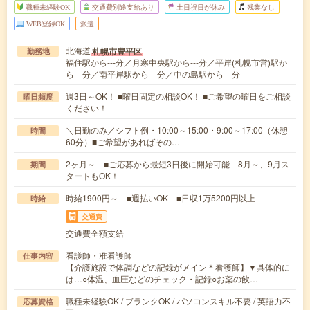
職種未経験OK
交通費別途支給あり
土日祝日が休み
残業なし
WEB登録OK
派遣
北海道
札幌市豊平区
勤務地
福住駅から---分／月寒中央駅から---分／平岸(札幌市営)駅か
ら---分／南平岸駅から---分／中の島駅から---分
週3日～OK！ ■曜日固定の相談OK！ ■ご希望の曜日をご相談
曜日頻度
ください！
＼日勤のみ／シフト例・10:00～15:00・9:00～17:00（休憩
時間
60分）■ご希望があればその…
2ヶ月～ ■ご応募から最短3日後に開始可能 8月～、9月ス
期間
タートもOK！
時給1900円～ ■週払いOK ■日収1万5200円以上
時給
交通費
交通費全額支給
看護師・准看護師
仕事内容
【介護施設で体調などの記録がメイン＊看護師】▼具体的に
は…○体温、血圧などのチェック・記録○お薬の飲…
職種未経験OK / ブランクOK / パソコンスキル不要 / 英語力不
応募資格