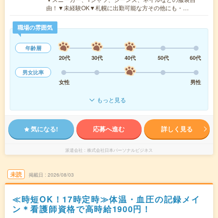
由！▼未経験OK▼札幌に出勤可能な方その他にも・…
職場の雰囲気
年齢層
20代
30代
40代
50代
60代
男女比率
女性
男性
もっと見る
気になる!
応募へ進む
詳しく見る
派遣会社
株式会社日本パーソナルビジネス
未読
掲載日
2026/08/03
≪時短OK！17時定時≫体温・血圧の記録メイ
ン＊看護師資格で高時給1900円！