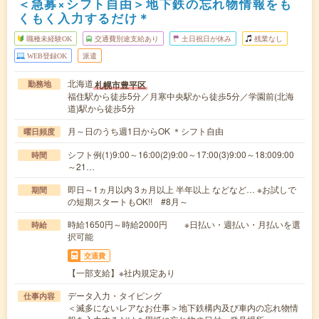
＜急募×シフト自由＞地下鉄の忘れ物情報をも
くもく入力するだけ＊
職種未経験OK
交通費別途支給あり
土日祝日が休み
残業なし
WEB登録OK
派遣
北海道
札幌市豊平区
勤務地
福住駅から徒歩5分／月寒中央駅から徒歩5分／学園前(北海
道)駅から徒歩5分
月～日のうち週1日からOK ＊シフト自由
曜日頻度
シフト例(1)9:00～16:00(2)9:00～17:00(3)9:00～18:009:00
時間
～21…
即日～1ヵ月以内 3ヵ月以上 半年以上 などなど… ※お試しで
期間
の短期スタートもOK!! #8月～
時給1650円～時給2000円 ※日払い・週払い・月払いを選
時給
択可能
交通費
【一部支給】※社内規定あり
データ入力・タイピング
仕事内容
＜滅多にないレアなお仕事＞地下鉄構内及び車内の忘れ物情