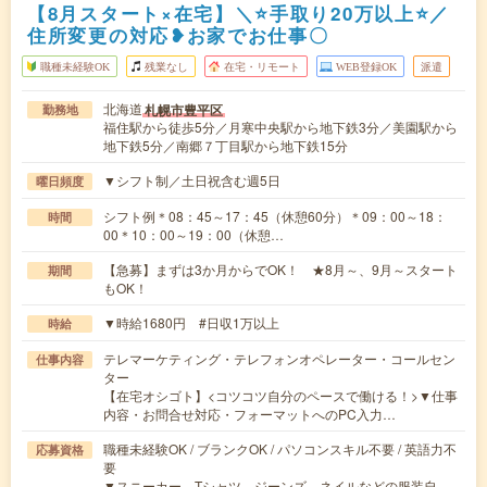
【8月スタート×在宅】＼⭐手取り20万以上⭐／
住所変更の対応❥お家でお仕事〇
職種未経験OK
残業なし
在宅・リモート
WEB登録OK
派遣
北海道
札幌市豊平区
勤務地
福住駅から徒歩5分／月寒中央駅から地下鉄3分／美園駅から
地下鉄5分／南郷７丁目駅から地下鉄15分
▼シフト制／土日祝含む週5日
曜日頻度
シフト例＊08：45～17：45（休憩60分）＊09：00～18：
時間
00＊10：00～19：00（休憩…
【急募】まずは3か月からでOK！ ★8月～、9月～スタート
期間
もOK！
▼時給1680円 #日収1万以上
時給
テレマーケティング・テレフォンオペレーター・コールセン
仕事内容
ター
【在宅オシゴト】<コツコツ自分のペースで働ける！>▼仕事
内容・お問合せ対応・フォーマットへのPC入力…
職種未経験OK / ブランクOK / パソコンスキル不要 / 英語力不
応募資格
要
▼スニーカー、Tシャツ、ジーンズ、ネイルなどの服装自