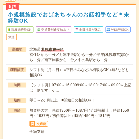
NEW
小規模施設でおばあちゃんのお話相手など＊未
経験OK
職種未経験OK
交通費別途支給あり
土日祝日が休み
WEB登録OK
派遣
北海道
札幌市豊平区
勤務地
福住駅から---分／月寒中央駅から---分／平岸(札幌市営)駅か
ら---分／南平岸駅から---分／中の島駅から---分
シフト制（月～日） ※平日のみなどの相談もOK ※週3なども
曜日頻度
相談OK
【シフト例】07:00～16:0009:00～18:0017:00～09:00※ 上記
時間
は一例です！そ…
即日～2ヶ月以上 ■開始日の相談OK！
期間
無資格の方：時給1350円～1687円 / 介護福祉士：時給1550
時給
円～1937円 / 初任者以上：時給1450円～1812円
交通費
全額支給