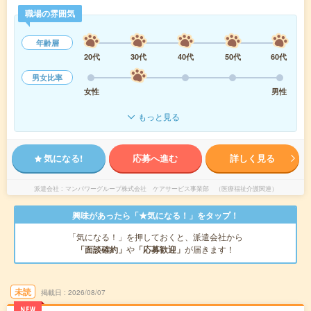
職場の雰囲気
年齢層
20代
30代
40代
50代
60代
男女比率
女性
男性
もっと見る
気になる!
応募へ進む
詳しく見る
派遣会社
マンパワーグループ株式会社 ケアサービス事業部 （医療福祉介護関連）
興味があったら「★気になる！」をタップ！
「気になる！」を押しておくと、派遣会社から
「面談確約」
や
「応募歓迎」
が届きます！
未読
掲載日
2026/08/07
NEW