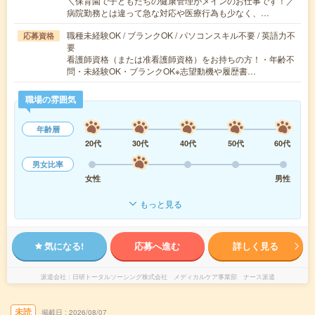
＼保育園で子どもたちの健康管理がメインのお仕事です！／
病院勤務とは違って急な対応や医療行為も少なく、…
職種未経験OK / ブランクOK / パソコンスキル不要 / 英語力不
応募資格
要
看護師資格（または准看護師資格）をお持ちの方！・年齢不
問・未経験OK・ブランクOK※志望動機や履歴書…
職場の雰囲気
年齢層
20代
30代
40代
50代
60代
男女比率
女性
男性
もっと見る
気になる!
応募へ進む
詳しく見る
派遣会社
日研トータルソーシング株式会社 メディカルケア事業部 ナース派遣
未読
掲載日
2026/08/07