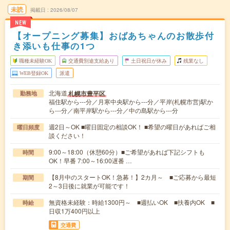
未読
掲載日
2026/08/07
NEW
【オープニング募集】おばあちゃんのお散歩付
き添いも仕事の1つ
職種未経験OK
交通費別途支給あり
土日祝日が休み
残業なし
WEB登録OK
派遣
北海道
札幌市豊平区
勤務地
福住駅から---分／月寒中央駅から---分／平岸(札幌市営)駅か
ら---分／南平岸駅から---分／中の島駅から---分
週2日～OK ■曜日固定の相談OK！ ■希望の曜日があればご相
曜日頻度
談ください！
9:00～18:00（休憩60分）■ご希望があれば下記シフトも
時間
OK！早番 7:00～16:00遅番 …
【8月中のスタートOK！急募！】2カ月～ ■ご応募から最短
期間
2～3日後に就業が可能です！
無資格未経験：時給1300円～ ■週払いOK ■扶養内OK ■
時給
日収1万400円以上
交通費