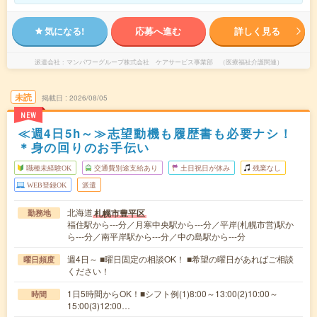
気になる!
応募へ進む
詳しく見る
派遣会社
マンパワーグループ株式会社 ケアサービス事業部 （医療福祉介護関連）
未読
掲載日
2026/08/05
NEW
≪週4日5h～≫志望動機も履歴書も必要ナシ！
＊身の回りのお手伝い
職種未経験OK
交通費別途支給あり
土日祝日が休み
残業なし
WEB登録OK
派遣
北海道
札幌市豊平区
勤務地
福住駅から---分／月寒中央駅から---分／平岸(札幌市営)駅か
ら---分／南平岸駅から---分／中の島駅から---分
週4日～ ■曜日固定の相談OK！ ■希望の曜日があればご相談
曜日頻度
ください！
1日5時間からOK！■シフト例(1)8:00～13:00(2)10:00～
時間
15:00(3)12:00…