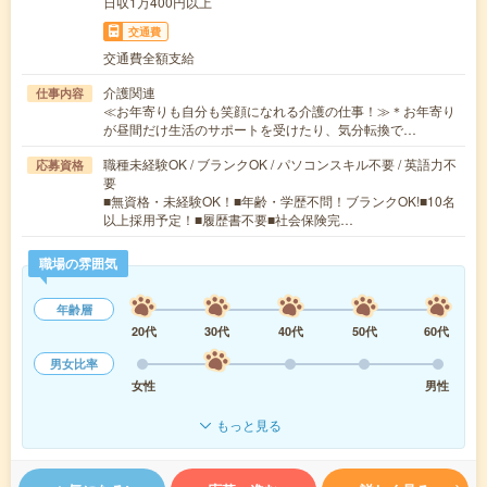
日収1万400円以上
交通費
交通費全額支給
介護関連
仕事内容
≪お年寄りも自分も笑顔になれる介護の仕事！≫＊お年寄り
が昼間だけ生活のサポートを受けたり、気分転換で…
職種未経験OK / ブランクOK / パソコンスキル不要 / 英語力不
応募資格
要
■無資格・未経験OK！■年齢・学歴不問！ブランクOK!■10名
以上採用予定！■履歴書不要■社会保険完…
職場の雰囲気
年齢層
20代
30代
40代
50代
60代
男女比率
女性
男性
もっと見る