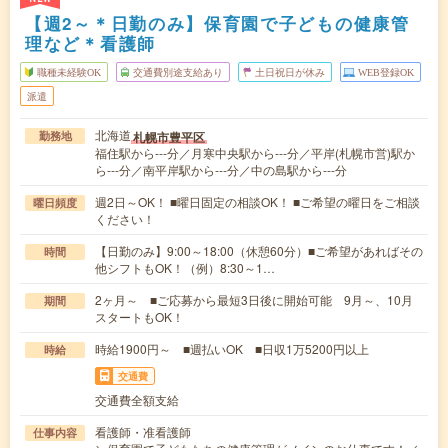
【週2～＊日勤のみ】保育園で子どもの健康管
理など＊看護師
職種未経験OK
交通費別途支給あり
土日祝日が休み
WEB登録OK
派遣
北海道
札幌市豊平区
勤務地
福住駅から---分／月寒中央駅から---分／平岸(札幌市営)駅か
ら---分／南平岸駅から---分／中の島駅から---分
週2日～OK！ ■曜日固定の相談OK！ ■ご希望の曜日をご相談
曜日頻度
ください！
【日勤のみ】9:00～18:00（休憩60分）■ご希望があればその
時間
他シフトもOK！（例）8:30～1…
2ヶ月～ ■ご応募から最短3日後に開始可能 9月～、10月
期間
スタートもOK！
時給1900円～ ■週払いOK ■日収1万5200円以上
時給
交通費
交通費全額支給
看護師・准看護師
仕事内容