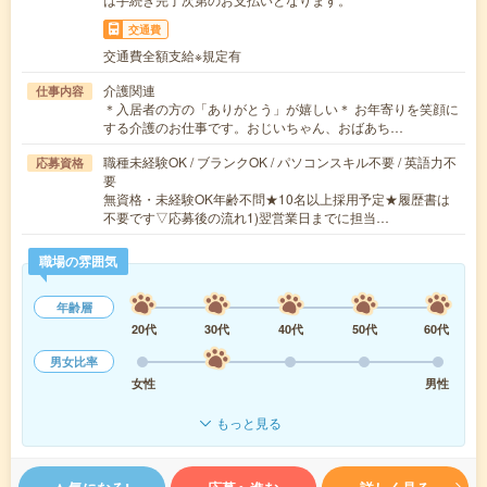
交通費
交通費全額支給※規定有
介護関連
仕事内容
＊入居者の方の「ありがとう」が嬉しい＊ お年寄りを笑顔に
する介護のお仕事です。おじいちゃん、おばあち…
職種未経験OK / ブランクOK / パソコンスキル不要 / 英語力不
応募資格
要
無資格・未経験OK年齢不問★10名以上採用予定★履歴書は
不要です▽応募後の流れ1)翌営業日までに担当…
職場の雰囲気
年齢層
20代
30代
40代
50代
60代
男女比率
女性
男性
もっと見る