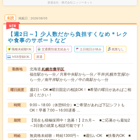
派遣会社
株式会社ニッソーネット
未読
掲載日
2026/08/05
NEW
【週2日～】少人数だから負担すくなめ＊レク
や食事のサポートなど
職種未経験OK
交通費別途支給あり
土日祝日が休み
残業なし
WEB登録OK
派遣
北海道
札幌市豊平区
勤務地
福住駅から---分／月寒中央駅から---分／平岸(札幌市営)駅か
ら---分／南平岸駅から---分／中の島駅から---分
週2日～OK ■曜日固定の相談OK！ ■希望の曜日があればご相
曜日頻度
談ください！
9:00～18:00（休憩60分）■ご希望があれば下記シフトも
時間
OK！早番 7:00～16:00遅番 …
【現在も積極採用中！急募！】2カ月～ ■ご応募から最短2
期間
～3日後の就業も相談可能です！
無資格未経験：時給1300円～ ■週払いOK ■扶養内OK ■
時給