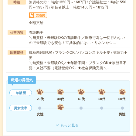
無資格の方：時給1350円～1687円 / 介護福祉士：時給1550
時給
円～1937円 / 初任者以上：時給1450円～1812円
交通費
全額支給
看護助手
仕事内容
＼無資格・未経験OKの看護助手／医療行為は一切行わない
ので未経験でも安心！▽具体的には…・リネンやシ…
職種未経験OK / ブランクOK / パソコンスキル不要 / 英語力不
応募資格
要
＼無資格＊未経験OK／★年齢不問・ブランクOK★履歴書不
要・来社不要（電話登録OK）★社会保険完備＼…
職場の雰囲気
年齢層
20代
30代
40代
50代
60代
男女比率
女性
男性
もっと見る