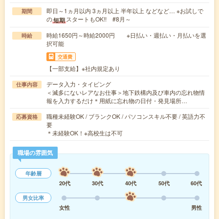
即日～1ヵ月以内 3ヵ月以上 半年以上 などなど… ※お試しで
期間
の
スタートもOK!! #8月～
短期
時給1650円～時給2000円 ※日払い・週払い・月払いを選
時給
択可能
交通費
【一部支給】※社内規定あり
データ入力・タイピング
仕事内容
＜滅多にないレアなお仕事＞地下鉄構内及び車内の忘れ物情
報を入力するだけ＊用紙に忘れ物の日付・発見場所…
職種未経験OK / ブランクOK / パソコンスキル不要 / 英語力不
応募資格
要
＊未経験OK！※高校生は不可
職場の雰囲気
年齢層
20代
30代
40代
50代
60代
男女比率
女性
男性