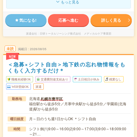
もっと見る
気になる!
応募へ進む
詳しく見る
派遣会社
日研トータルソーシング株式会社 メディカルケア事業部
未読
掲載日
2026/08/05
NEW
＜急募×シフト自由＞地下鉄の忘れ物情報をも
くもく入力するだけ＊
職種未経験OK
交通費別途支給あり
土日祝日が休み
残業なし
WEB登録OK
派遣
北海道
札幌市豊平区
勤務地
福住駅から徒歩5分／月寒中央駅から徒歩5分／学園前(北海
道)駅から徒歩5分
月～日のうち週1日からOK ＊シフト自由
曜日頻度
シフト例(1)9:00～16:00(2)9:00～17:00(3)9:00～18:009:00
時間
～21…