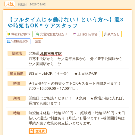
未読
掲載日
2026/08/02
【フルタイムじゃ働けない！という方へ】週3
や時短もOK＊ケアスタッフ
職種未経験OK
交通費別途支給あり
土日祝日が休み
残業なし
WEB登録OK
派遣
北海道
札幌市豊平区
勤務地
月寒中央駅から---分／南平岸駅から---分／豊平公園駅から---
分／美園駅から---分
週3日～5日OK（月～金） ★土日休みOK
曜日頻度
★1日4時間～の時短シフトOK★スタート時間選べます！
時間
7:00～16:009:00～17:0011:…
開始日はご相談ください！ ★急募 ★職場が気に入れば、
期間
長期でも働けます！
無資格未経験：時給1300円～ 経験者：時給1350円～★日
時給
払い／週払い制度あり（月払いも選べます）※稼働開始時は
手続き完了次第のお支払いとなります。
交通費