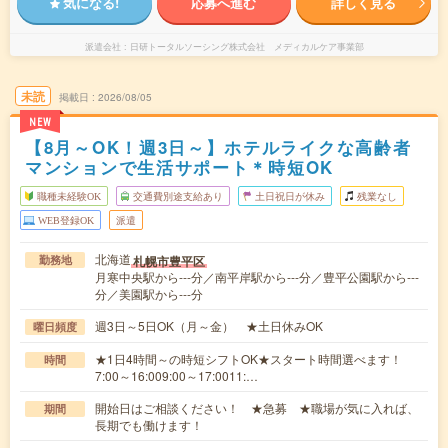
気になる!
応募へ進む
詳しく見る
派遣会社
日研トータルソーシング株式会社 メディカルケア事業部
未読
掲載日
2026/08/05
NEW
【8月～OK！週3日～】ホテルライクな高齢者
マンションで生活サポート＊時短OK
職種未経験OK
交通費別途支給あり
土日祝日が休み
残業なし
WEB登録OK
派遣
北海道
札幌市豊平区
勤務地
月寒中央駅から---分／南平岸駅から---分／豊平公園駅から---
分／美園駅から---分
週3日～5日OK（月～金） ★土日休みOK
曜日頻度
★1日4時間～の時短シフトOK★スタート時間選べます！
時間
7:00～16:009:00～17:0011:…
開始日はご相談ください！ ★急募 ★職場が気に入れば、
期間
長期でも働けます！