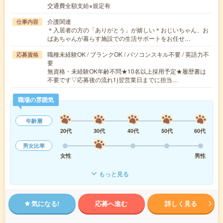
交通費全額支給※規定有
介護関連
仕事内容
＊入居者の方の「ありがとう」が嬉しい＊おじいちゃん、お
ばあちゃんが暮らす施設での生活サポートをお任せ…
職種未経験OK / ブランクOK / パソコンスキル不要 / 英語力不
応募資格
要
無資格・未経験OK年齢不問★10名以上採用予定★履歴書は
不要です▽応募後の流れ1)翌営業日までに担当…
職場の雰囲気
年齢層
20代
30代
40代
50代
60代
男女比率
女性
男性
もっと見る
気になる!
応募へ進む
詳しく見る