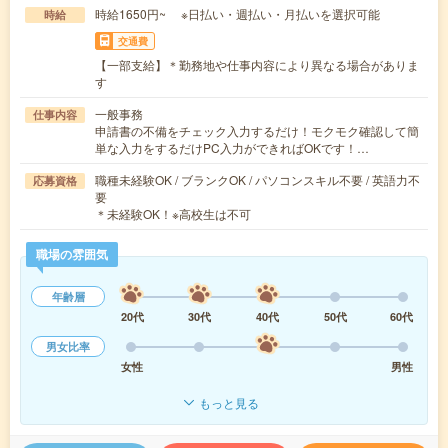
時給1650円~ ※日払い・週払い・月払いを選択可能
時給
交通費
【一部支給】＊勤務地や仕事内容により異なる場合がありま
す
一般事務
仕事内容
申請書の不備をチェック入力するだけ！モクモク確認して簡
単な入力をするだけPC入力ができればOKです！…
職種未経験OK / ブランクOK / パソコンスキル不要 / 英語力不
応募資格
要
＊未経験OK！※高校生は不可
職場の雰囲気
年齢層
20代
30代
40代
50代
60代
男女比率
女性
男性
もっと見る