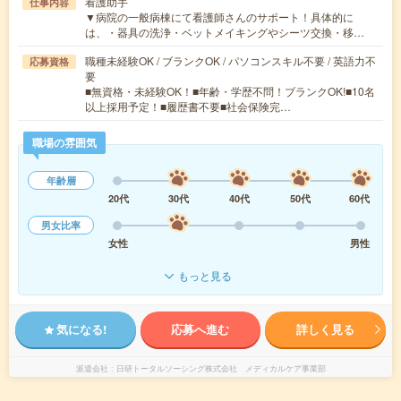
看護助手
仕事内容
▼病院の一般病棟にて看護師さんのサポート！具体的に
は、・器具の洗浄・ベットメイキングやシーツ交換・移…
職種未経験OK / ブランクOK / パソコンスキル不要 / 英語力不
応募資格
要
■無資格・未経験OK！■年齢・学歴不問！ブランクOK!■10名
以上採用予定！■履歴書不要■社会保険完…
職場の雰囲気
年齢層
20代
30代
40代
50代
60代
男女比率
女性
男性
もっと見る
気になる!
応募へ進む
詳しく見る
派遣会社
日研トータルソーシング株式会社 メディカルケア事業部