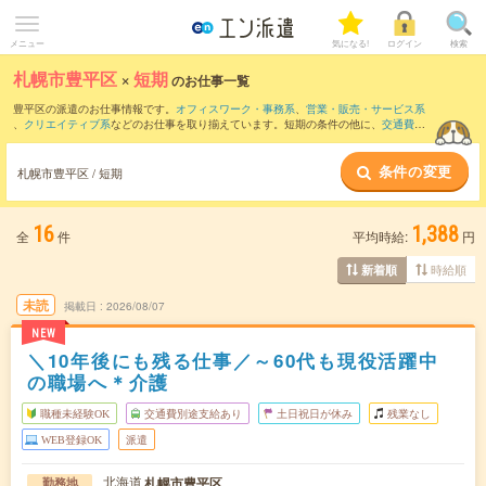
メニュー
気になる!
ログイン
検索
札幌市豊平区
×
短期
のお仕事一覧
豊平区の派遣のお仕事情報です。
オフィスワーク・事務系
、
営業・販売・サービス系
、
クリエイティブ系
などのお仕事を取り揃えています。短期の条件の他に、
交通費別
途支給あり
、
職種未経験OK
、
友だちと一緒の応募OK
などでもお探し頂けます。
条件の変更
札幌市豊平区 / 短期
16
1,388
全
件
平均時給:
円
時給順
新着順
未読
掲載日
2026/08/07
NEW
＼10年後にも残る仕事／～60代も現役活躍中
の職場へ＊介護
職種未経験OK
交通費別途支給あり
土日祝日が休み
残業なし
WEB登録OK
派遣
北海道
札幌市豊平区
勤務地