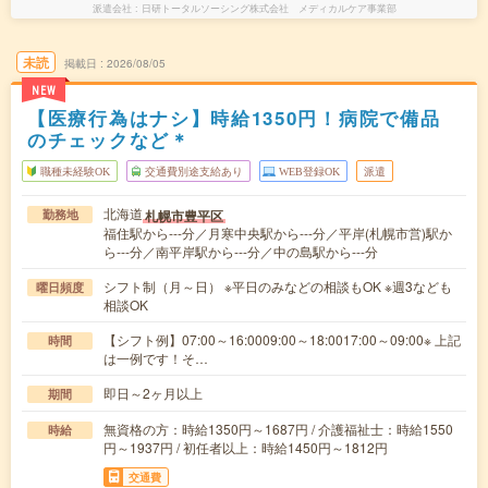
派遣会社
日研トータルソーシング株式会社 メディカルケア事業部
未読
掲載日
2026/08/05
NEW
【医療行為はナシ】時給1350円！病院で備品
のチェックなど＊
職種未経験OK
交通費別途支給あり
WEB登録OK
派遣
北海道
札幌市豊平区
勤務地
福住駅から---分／月寒中央駅から---分／平岸(札幌市営)駅か
ら---分／南平岸駅から---分／中の島駅から---分
シフト制（月～日） ※平日のみなどの相談もOK ※週3なども
曜日頻度
相談OK
【シフト例】07:00～16:0009:00～18:0017:00～09:00※ 上記
時間
は一例です！そ…
即日～2ヶ月以上
期間
無資格の方：時給1350円～1687円 / 介護福祉士：時給1550
時給
円～1937円 / 初任者以上：時給1450円～1812円
交通費