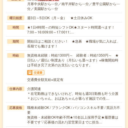
月寒中央駅から---分／南平岸駅から---分／豊平公園駅から---
分／美園駅から---分
週3日～5日OK（月～金） ★土日休みOK
曜日頻度
★1日4時間～の時短シフトOK★スタート時間選べます！
時間
7:00～16:009:00～17:0011:…
開始日はご相談ください！ ★急募 ★職場が気に入れば、
期間
長期でも働けます！
無資格未経験：時給1300円～ 経験者：時給1350円～ ★
時給
日払い／週払い制度あり（月払いも選べます）※稼働開始時
は手続き完了次第のお支払いとなります。
交通費
交通費全額支給※規定有
介護関連
仕事内容
＊在宅勤務はできないけれど、時短も週3日勤務も叶う介護
＊おじいちゃん、おばあちゃんが暮らす施設での生…
職種未経験OK / ブランクOK / パソコンスキル不要 / 英語力不
応募資格
要
無資格・未経験OK年齢不問★10名以上採用予定★履歴書は
不要です▽応募後の流れ1)翌営業日までに担当…