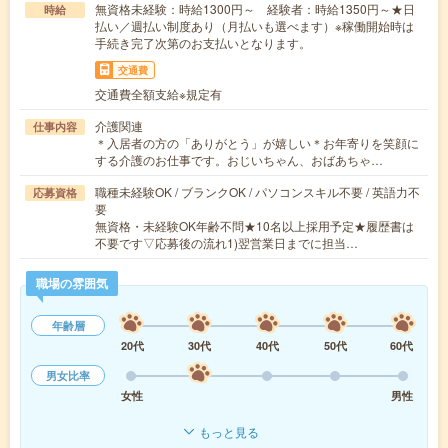
無資格未経験：時給1300円～ 経験者：時給1350円～★日
時給
払い／週払い制度あり（月払いも選べます）※稼働開始時は
手続き完了次第のお支払いとなります。
交通費
交通費全額支給※規定有
介護関連
仕事内容
＊入居者の方の「ありがとう」が嬉しい＊お年寄りを笑顔に
する介護のお仕事です。おじいちゃん、おばあちゃ…
職種未経験OK / ブランクOK / パソコンスキル不要 / 英語力不
応募資格
要
無資格・未経験OK年齢不問★10名以上採用予定★履歴書は
不要です▽応募後の流れ1)翌営業日までに担当…
職場の雰囲気
年齢層
20代
30代
40代
50代
60代
男女比率
女性
男性
もっと見る