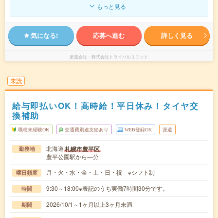
もっと見る
気になる!
応募へ進む
詳しく見る
派遣会社
株式会社トライバルユニット
未読
給与即払いOK！高時給！平日休み！タイヤ交
換補助
職種未経験OK
交通費別途支給あり
WEB登録OK
派遣
北海道
札幌市豊平区
勤務地
豊平公園駅から---分
月・火・水・金・土・日・祝 ※シフト制
曜日頻度
9:30～18:00※表記のうち実働7時間30分です。
時間
2026/10/1～1ヶ月以上3ヶ月未満
期間