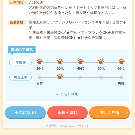
介護関連
仕事内容
／利用者の方の日常生活をサポート！＼▽具体的には…・買
い物や散歩に付き添ったり・折り紙や体操などのレ…
職種未経験OK / ブランクOK / パソコンスキル不要 / 英語力不
応募資格
要
＼無資格＊未経験OK／★年齢不問・ブランクOK★履歴書不
要・来社不要（電話登録OK）★社会保険完備＼…
職場の雰囲気
年齢層
20代
30代
40代
50代
60代
男女比率
女性
男性
もっと見る
気になる!
応募へ進む
詳しく見る
派遣会社
株式会社ニッソーネット