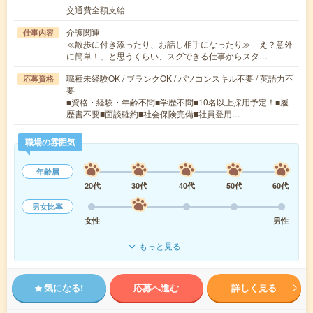
交通費全額支給
介護関連
仕事内容
≪散歩に付き添ったり、お話し相手になったり≫「え？意外
に簡単！」と思うくらい、スグできる仕事からスタ…
職種未経験OK / ブランクOK / パソコンスキル不要 / 英語力不
応募資格
要
■資格・経験・年齢不問■学歴不問■10名以上採用予定！■履
歴書不要■面談確約■社会保険完備■社員登用…
職場の雰囲気
年齢層
20代
30代
40代
50代
60代
男女比率
女性
男性
もっと見る
気になる!
応募へ進む
詳しく見る