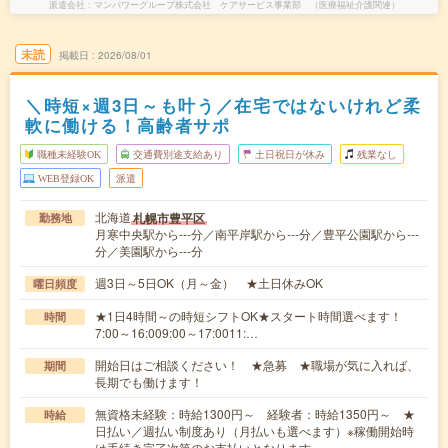
派遣会社
マンパワーグループ株式会社 ケアサービス事業部 （医療福祉介護関連）
未読
掲載日
2026/08/01
＼時短×週3日～も叶う／在宅ではないけれど柔
軟に働ける！高齢者サポ
職種未経験OK
交通費別途支給あり
土日祝日が休み
残業なし
WEB登録OK
派遣
北海道
札幌市豊平区
勤務地
月寒中央駅から---分／南平岸駅から---分／豊平公園駅から---
分／美園駅から---分
週3日～5日OK（月～金） ★土日休みOK
曜日頻度
★1日4時間～の時短シフトOK★スタート時間選べます！
時間
7:00～16:009:00～17:0011:…
開始日はご相談ください！ ★急募 ★職場が気に入れば、
期間
長期でも働けます！
無資格未経験：時給1300円～ 経験者：時給1350円～ ★
時給
日払い／週払い制度あり（月払いも選べます）※稼働開始時
は手続き完了次第のお支払いとなります。