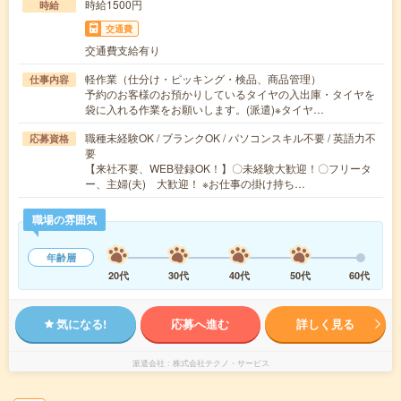
時給1500円
時給
交通費
交通費支給有り
軽作業（仕分け・ピッキング・検品、商品管理）
仕事内容
予約のお客様のお預かりしているタイヤの入出庫・タイヤを
袋に入れる作業をお願いします。(派遣)※タイヤ…
職種未経験OK / ブランクOK / パソコンスキル不要 / 英語力不
応募資格
要
【来社不要、WEB登録OK！】〇未経験大歓迎！〇フリータ
ー、主婦(夫) 大歓迎！ ※お仕事の掛け持ち…
職場の雰囲気
年齢層
20代
30代
40代
50代
60代
気になる!
応募へ進む
詳しく見る
派遣会社
株式会社テクノ・サービス