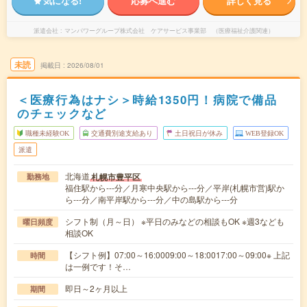
気になる!
応募へ進む
詳しく見る
派遣会社
マンパワーグループ株式会社 ケアサービス事業部 （医療福祉介護関連）
未読
掲載日
2026/08/01
＜医療行為はナシ＞時給1350円！病院で備品
のチェックなど
職種未経験OK
交通費別途支給あり
土日祝日が休み
WEB登録OK
派遣
北海道
札幌市豊平区
勤務地
福住駅から---分／月寒中央駅から---分／平岸(札幌市営)駅か
ら---分／南平岸駅から---分／中の島駅から---分
シフト制（月～日） ※平日のみなどの相談もOK ※週3なども
曜日頻度
相談OK
【シフト例】07:00～16:0009:00～18:0017:00～09:00※ 上記
時間
は一例です！そ…
即日～2ヶ月以上
期間