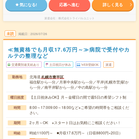
気になる!
応募へ進む
詳しく見る
派遣会社
株式会社トライバルユニット
未読
掲載日
2026/07/26
≪無資格でも月収17.6万円～≫病院で受付やカ
ルテの整理など
交通費別途支給あり
土日祝日が休み
WEB登録OK
派遣
北海道
札幌市豊平区
勤務地
福住駅から---分／月寒中央駅から---分／平岸(札幌市営)駅か
ら---分／南平岸駅から---分／中の島駅から---分
【土日祝休みOK】月～金曜日の間で週5日の希望シフト制
曜日頻度
8:00～17:009:00～18:00など※ご希望の時間帯をご相談くだ
時間
さい。
2ヶ月～OK ※スタート日はお気軽にご相談ください！
期間
時給1100円～ ■月収17.6万円～（日収8800円×20日）
時給