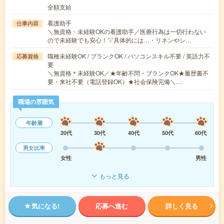
全額支給
看護助手
仕事内容
＼無資格・未経験OKの看護助手／医療行為は一切行わない
ので未経験でも安心！▽具体的には…・リネンやシ…
職種未経験OK / ブランクOK / パソコンスキル不要 / 英語力不
応募資格
要
＼無資格＊未経験OK／★年齢不問・ブランクOK★履歴書不
要・来社不要（電話登録OK）★社会保険完備＼…
職場の雰囲気
年齢層
20代
30代
40代
50代
60代
男女比率
女性
男性
もっと見る
気になる!
応募へ進む
詳しく見る