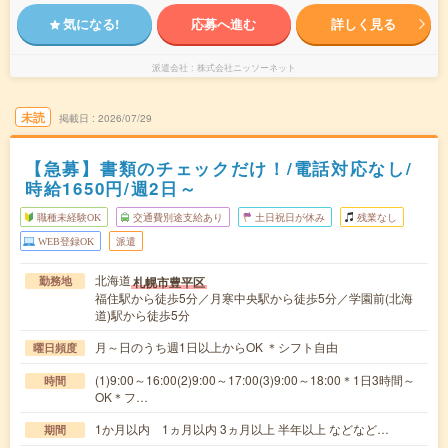
気になる!
応募へ進む
詳しく見る
派遣会社
株式会社ニッソーネット
未読
掲載日
2026/07/29
【急募】書類のチェックだけ！/電話対応なし/
時給1650円/週2日～
職種未経験OK
交通費別途支給あり
土日祝日が休み
残業なし
WEB登録OK
派遣
北海道
札幌市豊平区
勤務地
福住駅から徒歩5分／月寒中央駅から徒歩5分／学園前(北海
道)駅から徒歩5分
月～日のうち週1日以上からOK ＊シフト自由
曜日頻度
(1)9:00～16:00(2)9:00～17:00(3)9:00～18:00＊1日3時間～
時間
OK＊フ…
1か月以内 1ヵ月以内 3ヵ月以上 半年以上 などなど…
期間