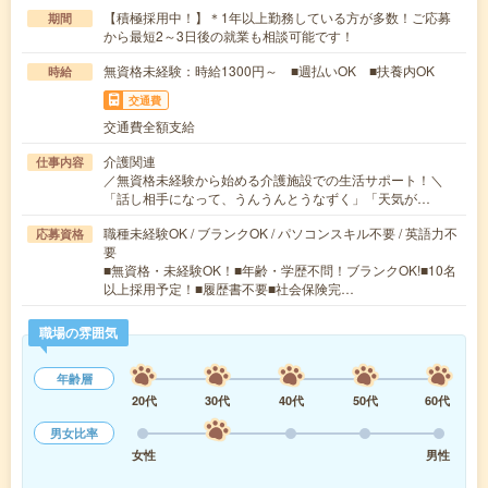
【積極採用中！】＊1年以上勤務している方が多数！ご応募
期間
から最短2～3日後の就業も相談可能です！
無資格未経験：時給1300円～ ■週払いOK ■扶養内OK
時給
交通費
交通費全額支給
介護関連
仕事内容
／無資格未経験から始める介護施設での生活サポート！＼
「話し相手になって、うんうんとうなずく」「天気が…
職種未経験OK / ブランクOK / パソコンスキル不要 / 英語力不
応募資格
要
■無資格・未経験OK！■年齢・学歴不問！ブランクOK!■10名
以上採用予定！■履歴書不要■社会保険完…
職場の雰囲気
年齢層
20代
30代
40代
50代
60代
男女比率
女性
男性