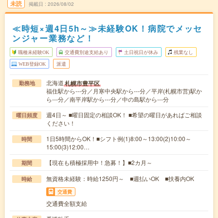
未読
掲載日
2026/08/02
≪時短×週4日5h～≫未経験OK！病院でメッセ
ンジャー業務など！
職種未経験OK
交通費別途支給あり
土日祝日が休み
残業なし
WEB登録OK
派遣
北海道
札幌市豊平区
勤務地
福住駅から---分／月寒中央駅から---分／平岸(札幌市営)駅か
ら---分／南平岸駅から---分／中の島駅から---分
週4日～ ■曜日固定の相談OK！ ■希望の曜日があればご相談
曜日頻度
ください！
1日5時間からOK！■シフト例(1)8:00～13:00(2)10:00～
時間
15:00(3)12:00…
【現在も積極採用中！急募！】■2カ月～
期間
無資格未経験：時給1250円～ ■週払いOK ■扶養内OK
時給
交通費
交通費全額支給