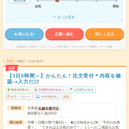
男女比率
女性
男性
もっと見る
気になる!
応募へ進む
詳しく見る
派遣会社
日研トータルソーシング株式会社 メディカルケア事業部 ナース派遣
未読
掲載日
2026/08/07
NEW
【1日5時間～】かんたん！注文受付＊内容を確
認→入力だけ
職種未経験OK
交通費別途支給あり
土日祝日が休み
在宅・リモート
WEB登録OK
派遣
北海道
札幌市豊平区
勤務地
福住駅から徒歩5分
月曜～日曜の間で週3日～ ■土日祝休みもOK 「平日のみ希
曜日頻度
望！」 「できれば土日祝のみで！」 といったご相談もお気