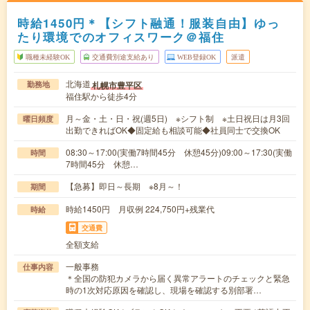
時給1450円＊【シフト融通！服装自由】ゆっ
たり環境でのオフィスワーク＠福住
職種未経験OK
交通費別途支給あり
WEB登録OK
派遣
北海道
札幌市豊平区
勤務地
福住駅から徒歩4分
月～金・土・日・祝(週5日) ※シフト制 ※土日祝日は月3回
曜日頻度
出勤できればOK◆固定給も相談可能◆社員同士で交換OK
08:30～17:00(実働7時間45分 休憩45分)09:00～17:30(実働
時間
7時間45分 休憩…
【急募】即日～長期 ※8月～！
期間
時給1450円 月収例 224,750円+残業代
時給
交通費
全額支給
一般事務
仕事内容
＊全国の防犯カメラから届く異常アラートのチェックと緊急
時の1次対応原因を確認し、現場を確認する別部署…