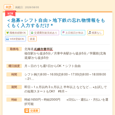
未読
掲載日
2026/08/05
NEW
＜急募×シフト自由＞地下鉄の忘れ物情報をも
くもく入力するだけ＊
職種未経験OK
交通費別途支給あり
土日祝日が休み
残業なし
WEB登録OK
派遣
北海道
札幌市豊平区
勤務地
福住駅から徒歩5分／月寒中央駅から徒歩5分／学園前(北海
道)駅から徒歩5分
月～日のうち週1日からOK ＊シフト自由
曜日頻度
シフト例(1)9:00～16:00(2)9:00～17:00(3)9:00～18:009:00
時間
～21…
即日～1ヵ月以内 3ヵ月以上 半年以上 などなど… ※お試しで
期間
の短期スタートもOK!! #8月～
時給1650円～時給2000円 ※日払い・週払い・月払いを選
時給
択可能
交通費