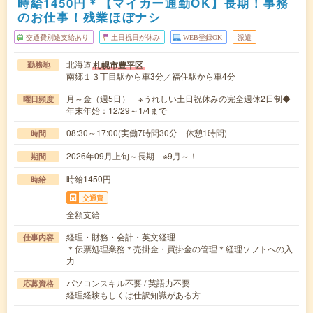
時給1450円＊【マイカー通勤OK】長期！事務
のお仕事！残業ほぼナシ
交通費別途支給あり
土日祝日が休み
WEB登録OK
派遣
北海道
札幌市豊平区
勤務地
南郷１３丁目駅から車3分／福住駅から車4分
月～金（週5日） ※うれしい土日祝休みの完全週休2日制◆
曜日頻度
年末年始：12/29～1/4まで
08:30～17:00(実働7時間30分 休憩1時間)
時間
2026年09月上旬～長期 ※9月～！
期間
時給1450円
時給
交通費
全額支給
経理・財務・会計・英文経理
仕事内容
＊伝票処理業務＊売掛金・買掛金の管理＊経理ソフトへの入
力
パソコンスキル不要 / 英語力不要
応募資格
経理経験もしくは仕訳知識がある方