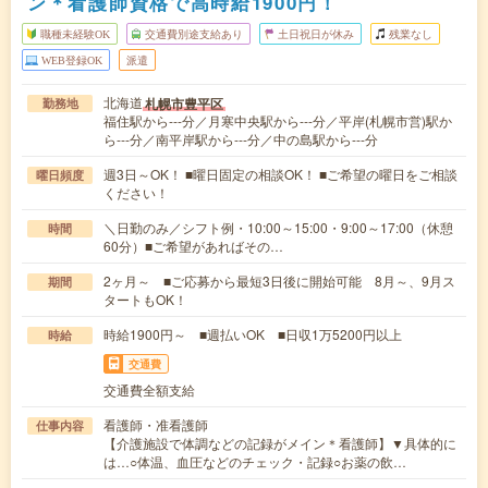
ン＊看護師資格で高時給1900円！
職種未経験OK
交通費別途支給あり
土日祝日が休み
残業なし
WEB登録OK
派遣
北海道
札幌市豊平区
勤務地
福住駅から---分／月寒中央駅から---分／平岸(札幌市営)駅か
ら---分／南平岸駅から---分／中の島駅から---分
週3日～OK！ ■曜日固定の相談OK！ ■ご希望の曜日をご相談
曜日頻度
ください！
＼日勤のみ／シフト例・10:00～15:00・9:00～17:00（休憩
時間
60分）■ご希望があればその…
2ヶ月～ ■ご応募から最短3日後に開始可能 8月～、9月ス
期間
タートもOK！
時給1900円～ ■週払いOK ■日収1万5200円以上
時給
交通費
交通費全額支給
看護師・准看護師
仕事内容
【介護施設で体調などの記録がメイン＊看護師】▼具体的に
は…○体温、血圧などのチェック・記録○お薬の飲…