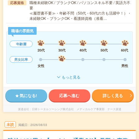
職種未経験OK / ブランクOK / パソコンスキル不要 / 英語力不
応募資格
要
≪履歴書不要≫・年齢不問（50代・60代の方も活躍中！）・
未経験OK・ブランクOK・看護師資格（准看…
職場の雰囲気
年齢層
20代
30代
40代
50代
60代
男女比率
女性
男性
もっと見る
気になる!
応募へ進む
詳しく見る
派遣会社
日研トータルソーシング株式会社 メディカルケア事業部 ナース派遣
未読
掲載日
2026/08/03