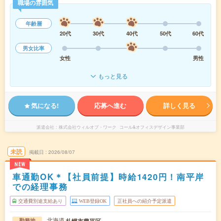
職場の雰囲気
年齢層
20代
30代
40代
50代
60代
男女比率
女性
男性
もっと見る
気になる!
応募へ進む
詳しく見る
派遣会社
株式会社ウィルオブ・ワーク コール&オフィスデザイン事業部
未読
掲載日
2026/08/07
NEW
車通勤OK＊【社員前提】時給1420円！南平岸
での経理事務
交通費別途支給あり
WEB登録OK
正社員への紹介予定派遣
北海道
札幌市豊平区
勤務地