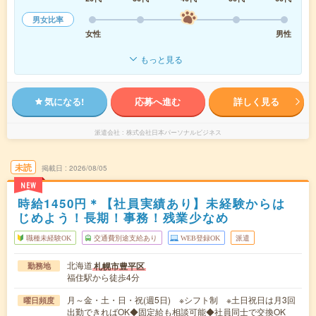
男女比率
女性
男性
もっと見る
気になる!
応募へ進む
詳しく見る
派遣会社
株式会社日本パーソナルビジネス
未読
掲載日
2026/08/05
NEW
時給1450円＊【社員実績あり】未経験からは
じめよう！長期！事務！残業少なめ
職種未経験OK
交通費別途支給あり
WEB登録OK
派遣
北海道
札幌市豊平区
勤務地
福住駅から徒歩4分
月～金・土・日・祝(週5日) ※シフト制 ※土日祝日は月3回
曜日頻度
出勤できればOK◆固定給も相談可能◆社員同士で交換OK