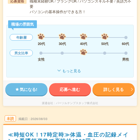
職種未経験OK / ブランクOK / パソコンスキル不要 / 英語力不
応募資格
要
パソコンの基本操作ができる方！
職場の雰囲気
年齢層
20代
30代
40代
50代
60代
男女比率
女性
男性
もっと見る
気になる!
応募へ進む
詳しく見る
派遣会社
パーソルテンプスタッフ株式会社
未読
掲載日
2026/08/03
≪時短OK！17時定時≫体温・血圧の記録メイ