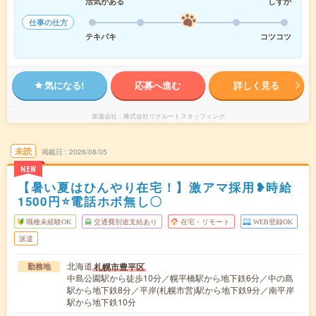
活気がある
しずか
仕事の仕方
テキパキ
コツコツ
気になる!
応募へ進む
詳しく見る
派遣会社
株式会社リクルートスタッフィング
未読
掲載日
2026/08/05
NEW
【暑い夏はひんやり在宅！】激アマ採用❥時給
1500円⭐電話ホボ無し〇
職種未経験OK
交通費別途支給あり
在宅・リモート
WEB登録OK
派遣
北海道
札幌市豊平区
勤務地
中島公園駅から徒歩10分／幌平橋駅から地下鉄6分／中の島
駅から地下鉄8分／平岸(札幌市営)駅から地下鉄9分／南平岸
駅から地下鉄10分