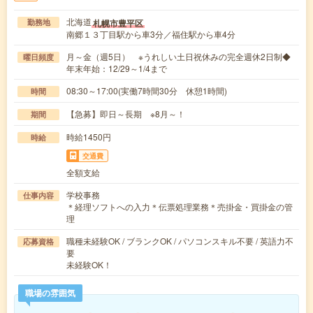
北海道
札幌市豊平区
勤務地
南郷１３丁目駅から車3分／福住駅から車4分
月～金（週5日） ※うれしい土日祝休みの完全週休2日制◆
曜日頻度
年末年始：12/29～1/4まで
08:30～17:00(実働7時間30分 休憩1時間)
時間
【急募】即日～長期 ※8月～！
期間
時給1450円
時給
交通費
全額支給
学校事務
仕事内容
＊経理ソフトへの入力＊伝票処理業務＊売掛金・買掛金の管
理
職種未経験OK / ブランクOK / パソコンスキル不要 / 英語力不
応募資格
要
未経験OK！
職場の雰囲気