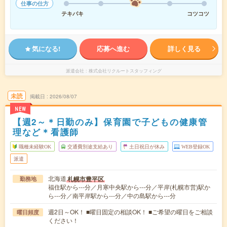
仕事の仕方
テキパキ
コツコツ
気になる!
応募へ進む
詳しく見る
派遣会社
株式会社リクルートスタッフィング
未読
掲載日
2026/08/07
NEW
【週2～＊日勤のみ】保育園で子どもの健康管
理など＊看護師
職種未経験OK
交通費別途支給あり
土日祝日が休み
WEB登録OK
派遣
北海道
札幌市豊平区
勤務地
福住駅から---分／月寒中央駅から---分／平岸(札幌市営)駅か
ら---分／南平岸駅から---分／中の島駅から---分
週2日～OK！ ■曜日固定の相談OK！ ■ご希望の曜日をご相談
曜日頻度
ください！