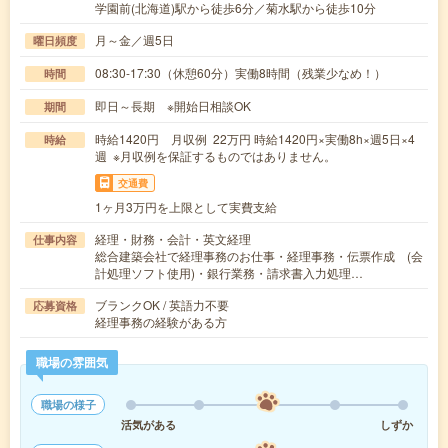
学園前(北海道)駅から徒歩6分／菊水駅から徒歩10分
月～金／週5日
曜日頻度
08:30-17:30（休憩60分）実働8時間（残業少なめ！）
時間
即日～長期 ※開始日相談OK
期間
時給1420円 月収例 22万円 時給1420円×実働8h×週5日×4
時給
週 ※月収例を保証するものではありません。
交通費
1ヶ月3万円を上限として実費支給
経理・財務・会計・英文経理
仕事内容
総合建築会社で経理事務のお仕事・経理事務・伝票作成 (会
計処理ソフト使用)・銀行業務・請求書入力処理…
ブランクOK / 英語力不要
応募資格
経理事務の経験がある方
職場の雰囲気
職場の様子
活気がある
しずか