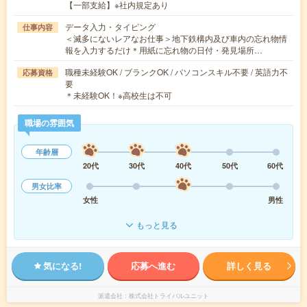
【一部支給】※社内規定あり
データ入力・タイピング
仕事内容
＜滅多にないレアなお仕事＞地下鉄構内及び車内の忘れ物情
報を入力するだけ＊用紙に忘れ物の日付・発見場所…
職種未経験OK / ブランクOK / パソコンスキル不要 / 英語力不
応募資格
要
＊未経験OK！※高校生は不可
職場の雰囲気
年齢層
20代
30代
40代
50代
60代
男女比率
女性
男性
もっと見る
気になる!
応募へ進む
詳しく見る
派遣会社
株式会社トライバルユニット