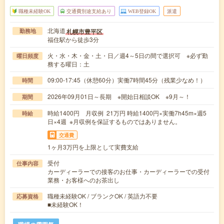
職種未経験OK
交通費別途支給あり
WEB登録OK
派遣
北海道
札幌市豊平区
勤務地
福住駅から徒歩3分
火・水・木・金・土・日／週4～5日の間で選択可 ※必ず勤
曜日頻度
務する曜日：土
09:00-17:45（休憩60分）実働7時間45分（残業少なめ！）
時間
2026年09月01日～長期 ※開始日相談OK ※9月～！
期間
時給1400円 月収例 21万円 時給1400円×実働7h45m×週5
時給
日×4週 ※月収例を保証するものではありません。
交通費
1ヶ月3万円を上限として実費支給
受付
仕事内容
カーディーラーでの接客のお仕事・カーディーラーでの受付
業務・お客様へのお茶出し
職種未経験OK / ブランクOK / 英語力不要
応募資格
■未経験OK！