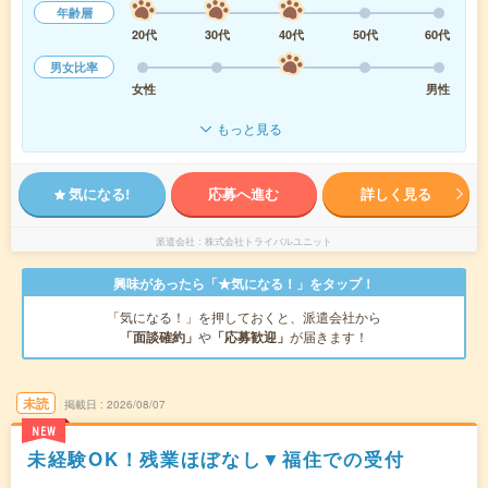
年齢層
20代
30代
40代
50代
60代
男女比率
女性
男性
もっと見る
気になる!
応募へ進む
詳しく見る
派遣会社
株式会社トライバルユニット
興味があったら「★気になる！」をタップ！
「気になる！」を押しておくと、派遣会社から
「面談確約」
や
「応募歓迎」
が届きます！
未読
掲載日
2026/08/07
NEW
未経験OK！残業ほぼなし▼福住での受付