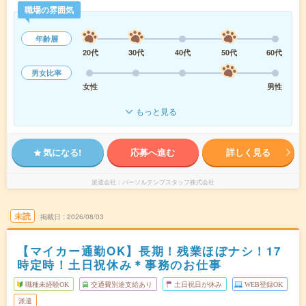
職場の雰囲気
年齢層
20代
30代
40代
50代
60代
男女比率
女性
男性
もっと見る
気になる!
応募へ進む
詳しく見る
派遣会社
パーソルテンプスタッフ株式会社
未読
掲載日
2026/08/03
【マイカー通勤OK】長期！残業ほぼナシ！17
時定時！土日祝休み＊事務のお仕事
職種未経験OK
交通費別途支給あり
土日祝日が休み
WEB登録OK
派遣