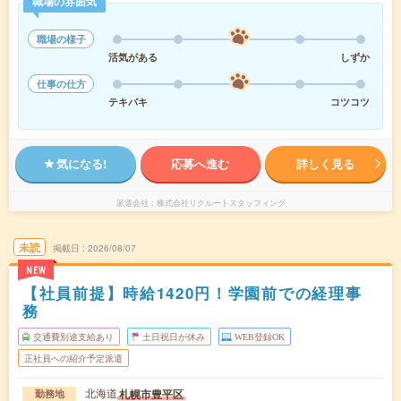
職場の雰囲気
職場の様子
活気がある
しずか
仕事の仕方
テキパキ
コツコツ
気になる!
応募へ進む
詳しく見る
派遣会社
株式会社リクルートスタッフィング
未読
掲載日
2026/08/07
NEW
【社員前提】時給1420円！学園前での経理事
務
交通費別途支給あり
土日祝日が休み
WEB登録OK
正社員への紹介予定派遣
北海道
札幌市豊平区
勤務地