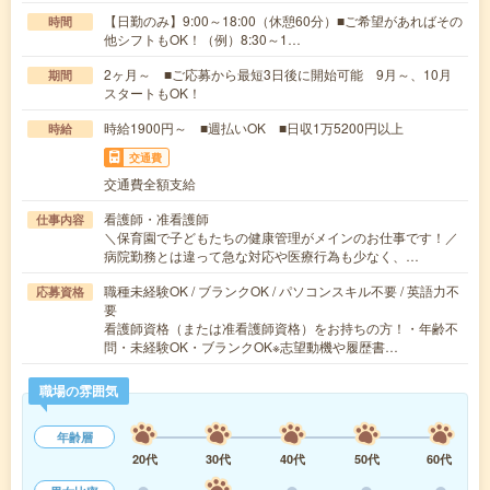
【日勤のみ】9:00～18:00（休憩60分）■ご希望があればその
時間
他シフトもOK！（例）8:30～1…
2ヶ月～ ■ご応募から最短3日後に開始可能 9月～、10月
期間
スタートもOK！
時給1900円～ ■週払いOK ■日収1万5200円以上
時給
交通費
交通費全額支給
看護師・准看護師
仕事内容
＼保育園で子どもたちの健康管理がメインのお仕事です！／
病院勤務とは違って急な対応や医療行為も少なく、…
職種未経験OK / ブランクOK / パソコンスキル不要 / 英語力不
応募資格
要
看護師資格（または准看護師資格）をお持ちの方！・年齢不
問・未経験OK・ブランクOK※志望動機や履歴書…
職場の雰囲気
年齢層
20代
30代
40代
50代
60代