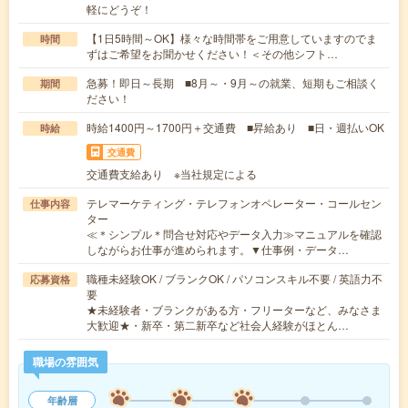
軽にどうぞ！
【1日5時間～OK】様々な時間帯をご用意していますのでま
時間
ずはご希望をお聞かせください！＜その他シフト…
急募！即日～長期 ■8月～・9月～の就業、短期もご相談く
期間
ださい！
時給1400円～1700円＋交通費 ■昇給あり ■日・週払いOK
時給
交通費
交通費支給あり ※当社規定による
テレマーケティング・テレフォンオペレーター・コールセン
仕事内容
ター
≪＊シンプル＊問合せ対応やデータ入力≫マニュアルを確認
しながらお仕事が進められます。▼仕事例・データ…
職種未経験OK / ブランクOK / パソコンスキル不要 / 英語力不
応募資格
要
★未経験者・ブランクがある方・フリーターなど、みなさま
大歓迎★・新卒・第二新卒など社会人経験がほとん…
職場の雰囲気
年齢層