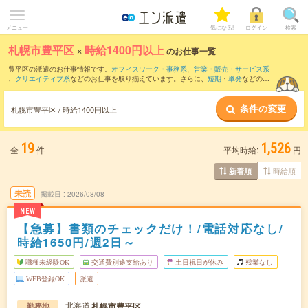
メニュー
気になる!
ログイン
検索
札幌市豊平区
×
時給1400円以上
のお仕事一覧
豊平区の派遣のお仕事情報です。
オフィスワーク・事務系
、
営業・販売・サービス系
、
クリエイティブ系
などのお仕事を取り揃えています。さらに、
短期
・
単発
などの期
間や、
職種未経験OK
などのこだわり条件で絞り込んでいただけます。
条件の変更
札幌市豊平区 / 時給1400円以上
19
1,526
全
件
平均時給:
円
時給順
新着順
未読
掲載日
2026/08/08
NEW
【急募】書類のチェックだけ！/電話対応なし/
時給1650円/週2日～
職種未経験OK
交通費別途支給あり
土日祝日が休み
残業なし
WEB登録OK
派遣
北海道
札幌市豊平区
勤務地