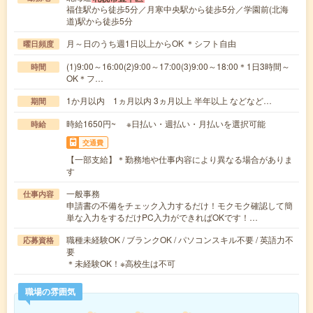
福住駅から徒歩5分／月寒中央駅から徒歩5分／学園前(北海
道)駅から徒歩5分
月～日のうち週1日以上からOK ＊シフト自由
曜日頻度
(1)9:00～16:00(2)9:00～17:00(3)9:00～18:00＊1日3時間～
時間
OK＊フ…
1か月以内 1ヵ月以内 3ヵ月以上 半年以上 などなど…
期間
時給1650円~ ※日払い・週払い・月払いを選択可能
時給
交通費
【一部支給】＊勤務地や仕事内容により異なる場合がありま
す
一般事務
仕事内容
申請書の不備をチェック入力するだけ！モクモク確認して簡
単な入力をするだけPC入力ができればOKです！…
職種未経験OK / ブランクOK / パソコンスキル不要 / 英語力不
応募資格
要
＊未経験OK！※高校生は不可
職場の雰囲気