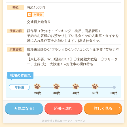
時給1500円
時給
交通費
交通費支給有り
軽作業（仕分け・ピッキング・検品、商品管理）
仕事内容
予約のお客様のお預かりしているタイヤの入出庫・タイヤを
袋に入れる作業をお願いします。(派遣)※タイヤ…
職種未経験OK / ブランクOK / パソコンスキル不要 / 英語力不
応募資格
要
【来社不要、WEB登録OK！】〇未経験大歓迎！〇フリータ
ー、主婦(夫) 大歓迎！ ※お仕事の掛け持ち…
職場の雰囲気
年齢層
20代
30代
40代
50代
60代
気になる!
応募へ進む
詳しく見る
派遣会社
株式会社テクノ・サービス