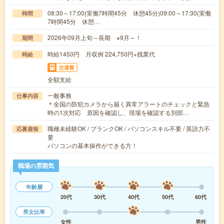
08:30～17:00(実働7時間45分 休憩45分)09:00～17:30(実働
時間
7時間45分 休憩…
2026年09月上旬～長期 ※9月～！
期間
時給1450円 月収例 224,750円+残業代
時給
交通費
全額支給
一般事務
仕事内容
＊全国の防犯カメラから届く異常アラートのチェックと緊急
時の1次対応 原因を確認し、現場を確認する別部…
職種未経験OK / ブランクOK / パソコンスキル不要 / 英語力不
応募資格
要
パソコンの基本操作ができる方！
職場の雰囲気
年齢層
20代
30代
40代
50代
60代
男女比率
女性
男性