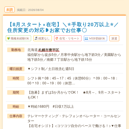
未読
掲載日
2026/08/04
【8月スタート×在宅】＼⭐手取り20万以上⭐／
住所変更の対応❥お家でお仕事〇
職種未経験OK
残業なし
在宅・リモート
WEB登録OK
派遣
北海道
札幌市豊平区
勤務地
福住駅から徒歩5分／月寒中央駅から地下鉄3分／美園駅から
地下鉄5分／南郷７丁目駅から地下鉄15分
▼シフト制／土日祝含む週5日
曜日頻度
シフト例＊08：45～17：45（休憩60分）＊09：00～18：
時間
00＊10：00～19：00（休憩…
【急募】まずは3か月からでOK！ ★8月～、9月～スタート
期間
もOK！
▼時給1680円 #日収1万以上
時給
テレマーケティング・テレフォンオペレーター・コールセン
仕事内容
ター
【在宅オシゴト】<コツコツ自分のペースで働ける！>▼仕事