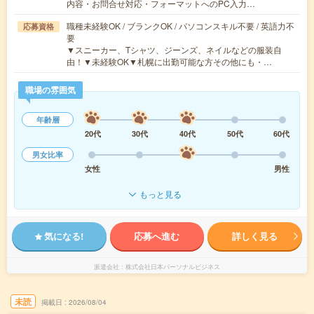
内容・お問合せ対応・フォーマットへのPC入力…
職種未経験OK / ブランクOK / パソコンスキル不要 / 英語力不
応募資格
要
▼スニーカー、Tシャツ、ジーンズ、ネイルなどの服装自
由！▼未経験OK▼札幌に出勤可能な方その他にも・…
職場の雰囲気
年齢層
20代
30代
40代
50代
60代
男女比率
女性
男性
もっと見る
気になる!
応募へ進む
詳しく見る
派遣会社
株式会社日本パーソナルビジネス
未読
掲載日
2026/08/04