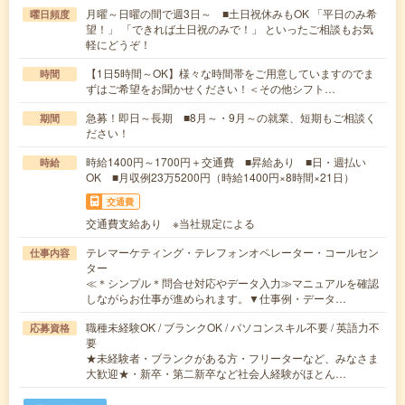
月曜～日曜の間で週3日～ ■土日祝休みもOK 「平日のみ希
曜日頻度
望！」 「できれば土日祝のみで！」 といったご相談もお気
軽にどうぞ！
【1日5時間～OK】様々な時間帯をご用意していますのでま
時間
ずはご希望をお聞かせください！＜その他シフト…
急募！即日～長期 ■8月～・9月～の就業、短期もご相談く
期間
ださい！
時給1400円～1700円＋交通費 ■昇給あり ■日・週払い
時給
OK ■月収例23万5200円（時給1400円×8時間×21日）
交通費
交通費支給あり ※当社規定による
テレマーケティング・テレフォンオペレーター・コールセン
仕事内容
ター
≪＊シンプル＊問合せ対応やデータ入力≫マニュアルを確認
しながらお仕事が進められます。▼仕事例・データ…
職種未経験OK / ブランクOK / パソコンスキル不要 / 英語力不
応募資格
要
★未経験者・ブランクがある方・フリーターなど、みなさま
大歓迎★・新卒・第二新卒など社会人経験がほとん…