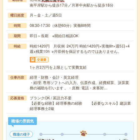
南平岸駅から徒歩17分／月寒中央駅から徒歩18分
月～金・土／週5日
曜日頻度
08:30-17:30（休憩60分）実働8時間
時間
即日～長期 ※開始日相談OK
期間
時給1420円 月収例 24万円 時給1420円×実働8h×週5日×4
時給
週+残業10h ※月収例を保証するものではありません。
交通費
1ヶ月3万円を上限として実費支給
経理・財務・会計・英文経理
仕事内容
・経理: 専用ソフトへの入力、伝票作成、経費精算、決算業
務の補助を行います 。・庶務: 電話・来客対…
ブランクOK / 英語力不要
応募資格
【必要な経験】経理事務の経験 【必要なスキル】建設業
経理事務士2級
職場の雰囲気
職場の様子