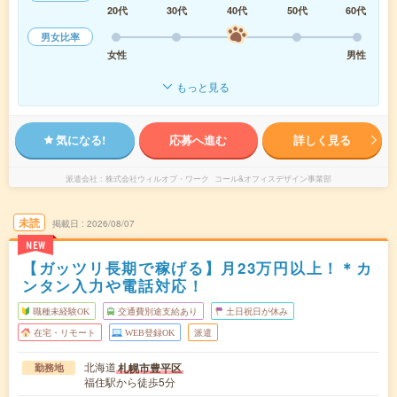
20代
30代
40代
50代
60代
男女比率
女性
男性
もっと見る
気になる!
応募へ進む
詳しく見る
派遣会社
株式会社ウィルオブ・ワーク コール&オフィスデザイン事業部
未読
掲載日
2026/08/07
NEW
【ガッツリ長期で稼げる】月23万円以上！＊カ
ンタン入力や電話対応！
職種未経験OK
交通費別途支給あり
土日祝日が休み
在宅・リモート
WEB登録OK
派遣
北海道
札幌市豊平区
勤務地
福住駅から徒歩5分