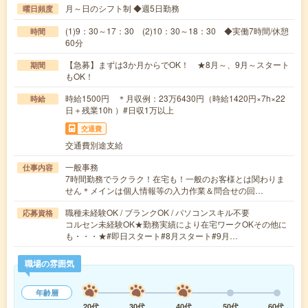
月～日のシフト制 ◆週5日勤務
曜日頻度
(1)9：30～17：30 (2)10：30～18：30 ◆実働7時間/休憩
時間
60分
【急募】まずは3か月からでOK！ ★8月～、9月～スタート
期間
もOK！
時給1500円 ＊月収例：23万6430円（時給1420円×7h×22
時給
日＋残業10h ）#日収1万以上
交通費
交通費別途支給
一般事務
仕事内容
7時間勤務でラクラク！在宅も！一般のお客様とは関わりま
せん＊メインは個人情報等の入力作業＆問合せの回…
職種未経験OK / ブランクOK / パソコンスキル不要
応募資格
コルセン未経験OK★勤務実績により在宅ワークOKその他に
も・・・★#即日スタート#8月スタート#9月…
職場の雰囲気
年齢層
20代
30代
40代
50代
60代