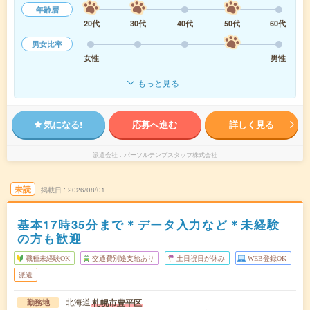
年齢層
20代
30代
40代
50代
60代
男女比率
女性
男性
もっと見る
気になる!
応募へ進む
詳しく見る
派遣会社
パーソルテンプスタッフ株式会社
未読
掲載日
2026/08/01
基本17時35分まで＊データ入力など＊未経験
の方も歓迎
職種未経験OK
交通費別途支給あり
土日祝日が休み
WEB登録OK
派遣
北海道
札幌市豊平区
勤務地