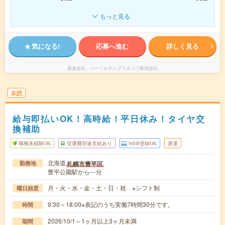
もっと見る
気になる!
応募へ進む
詳しく見る
派遣会社
パーソルテンプスタッフ株式会社
未読
給与即払いOK！高時給！平日休み！タイヤ交
換補助
職種未経験OK
交通費別途支給あり
WEB登録OK
派遣
北海道
札幌市豊平区
勤務地
豊平公園駅から---分
月・火・水・金・土・日・祝 ※シフト制
曜日頻度
9:30～18:00※表記のうち実働7時間30分です。
時間
2026/10/1～1ヶ月以上3ヶ月未満
期間