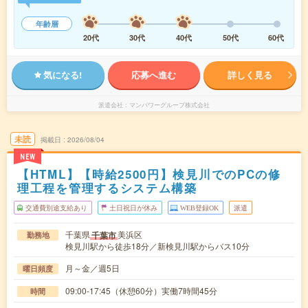
年齢層
20代
30代
40代
50代
60代
気になる!
応募へ進む
詳しく見る
派遣会社
マンパワーグループ株式会社
未読
掲載日
2026/08/04
NEW
【HTML】【時給2500円】検見川でのPCの修
理工程を管理するシステム構築
交通費別途支給あり
土日祝日が休み
WEB登録OK
派遣
千葉県
美浜区
千葉市
勤務地
検見川駅から徒歩18分／新検見川駅からバス10分
月～金／週5日
曜日頻度
09:00-17:45（休憩60分）実働7時間45分
時間