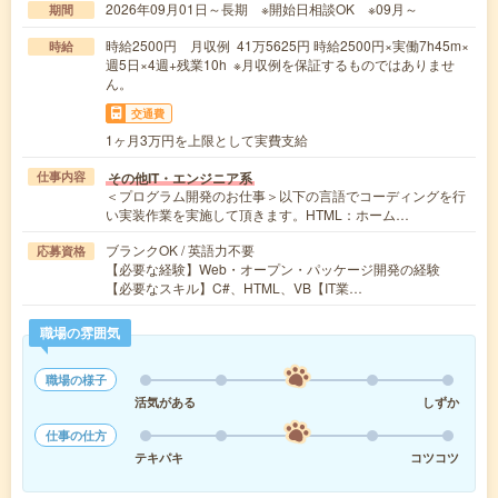
2026年09月01日～長期 ※開始日相談OK ※09月～
期間
時給2500円 月収例 41万5625円 時給2500円×実働7h45m×
時給
週5日×4週+残業10h ※月収例を保証するものではありませ
ん。
交通費
1ヶ月3万円を上限として実費支給
その他IT・エンジニア系
仕事内容
＜プログラム開発のお仕事＞以下の言語でコーディングを行
い実装作業を実施して頂きます。HTML：ホーム…
ブランクOK / 英語力不要
応募資格
【必要な経験】Web・オープン・パッケージ開発の経験
【必要なスキル】C#、HTML、VB【IT業…
職場の雰囲気
職場の様子
活気がある
しずか
仕事の仕方
テキパキ
コツコツ