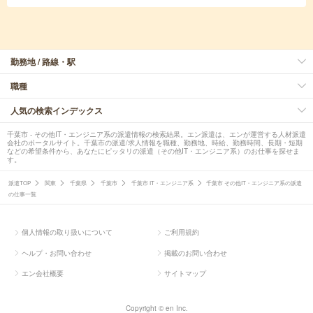
勤務地 / 路線・駅
職種
人気の検索インデックス
千葉市 - その他IT・エンジニア系の派遣情報の検索結果。エン派遣は、エンが運営する人材派遣
会社のポータルサイト。千葉市の派遣/求人情報を職種、勤務地、時給、勤務時間、長期・短期
などの希望条件から、あなたにピッタリの派遣（その他IT・エンジニア系）のお仕事を探せま
す。
派遣TOP
関東
千葉県
千葉市
千葉市 IT・エンジニア系
千葉市 その他IT・エンジニア系の派遣
の仕事一覧
個人情報の取り扱いについて
ご利用規約
ヘルプ・お問い合わせ
掲載のお問い合わせ
エン会社概要
サイトマップ
Copyright © en Inc.