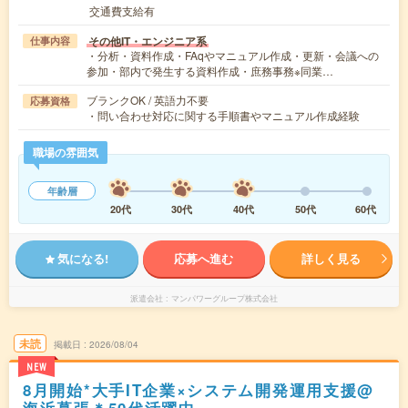
交通費支給有
その他IT・エンジニア系
仕事内容
・分析・資料作成・FAqやマニュアル作成・更新・会議への
参加・部内で発生する資料作成・庶務事務※同業…
ブランクOK / 英語力不要
応募資格
・問い合わせ対応に関する手順書やマニュアル作成経験
職場の雰囲気
年齢層
20代
30代
40代
50代
60代
気になる!
応募へ進む
詳しく見る
派遣会社
マンパワーグループ株式会社
未読
掲載日
2026/08/04
NEW
8月開始*大手IT企業×システム開発運用支援@