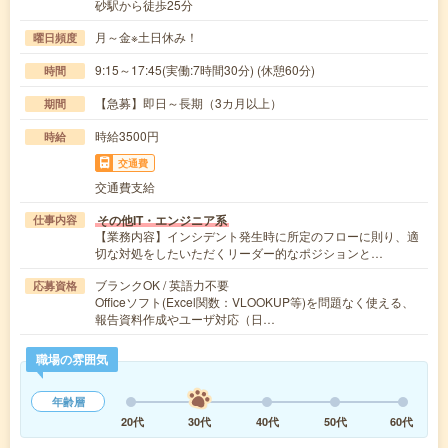
砂駅から徒歩25分
月～金※土日休み！
曜日頻度
9:15～17:45(実働:7時間30分) (休憩60分)
時間
【急募】即日～長期（3カ月以上）
期間
時給3500円
時給
交通費
交通費支給
その他IT・エンジニア系
仕事内容
【業務内容】インシデント発生時に所定のフローに則り、適
切な対処をしたいただくリーダー的なポジションと…
ブランクOK / 英語力不要
応募資格
Officeソフト(Excel関数：VLOOKUP等)を問題なく使える、
報告資料作成やユーザ対応（日…
職場の雰囲気
年齢層
20代
30代
40代
50代
60代