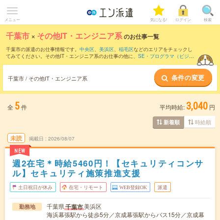
メニュー
気になる!
ログイン
検索
千葉市
×
その他IT・エンジニア系
のお仕事一覧
千葉市の派遣のお仕事情報です。
中央区
、
美浜区
、
稲毛区
などのエリアをチェックし
てみてください。その他IT・エンジニア系のお仕事の他に、
SE・プログラマ（ビジネ
スアプリケーション系）
、
テクニカルサポート・ヘルプデスク
、
サーバ・ネットワー
クエンジニア
などを取り揃えています。さらに、
短期
・
単発
などの期間や、
職種未経
条件の変更
験OK
などのこだわり条件で絞り込んでいただけます。
千葉市 / その他IT・エンジニア系
5
3,040
全
件
平均時給:
円
時給順
新着順
未読
掲載日
2026/08/07
NEW
週2在宅＊時給5460円！【セキュリティコンサ
ル】セキュリティ施策推進支援
土日祝日が休み
在宅・リモート
WEB登録OK
派遣
千葉県
美浜区
千葉市
勤務地
海浜幕張駅から徒歩5分／京成幕張駅からバス15分／京成幕