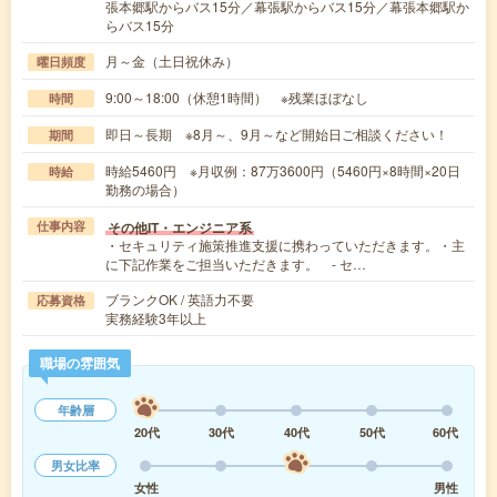
張本郷駅からバス15分／幕張駅からバス15分／幕張本郷駅か
らバス15分
月～金（土日祝休み）
曜日頻度
9:00～18:00（休憩1時間） ※残業ほぼなし
時間
即日～長期 ※8月～、9月～など開始日ご相談ください！
期間
時給5460円 ※月収例：87万3600円（5460円×8時間×20日
時給
勤務の場合）
その他IT・エンジニア系
仕事内容
・セキュリティ施策推進支援に携わっていただきます。・主
に下記作業をご担当いただきます。 - セ…
ブランクOK / 英語力不要
応募資格
実務経験3年以上
職場の雰囲気
年齢層
20代
30代
40代
50代
60代
男女比率
女性
男性