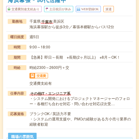
海浜幕張＊50代活躍中
交通費別途支給あり
土日祝日が休み
WEB登録OK
派遣
千葉県
美浜区
千葉市
勤務地
海浜幕張駅から徒歩3分／幕張本郷駅からバス12分
週5日
曜日頻度
9:00～18:00
時間
【急募】即日～長期 ※長期(2ヶ月以上) ※8月～OK！
期間
時給2300～2600円＋交
時給
交通費
交通費支給有
その他IT・エンジニア系
仕事内容
・システム開発におけるプロジェクトマネージャーのフォロ
ー・各種打ち合わせ対応・問い合わせ対応(2次受…
ブランクOK / 英語力不要
応募資格
・システムの運用支援や、PMOの経験がある方小売り業界の
経験者歓迎
職場の雰囲気