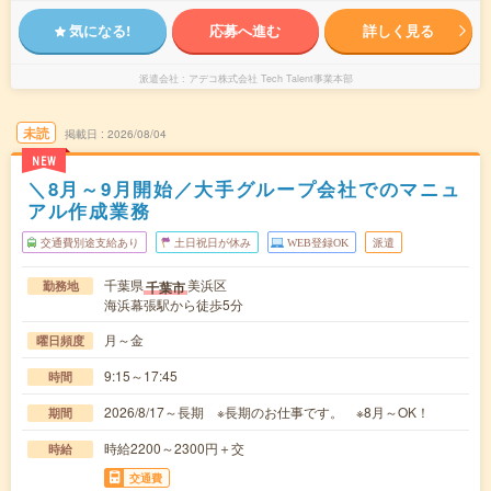
気になる!
応募へ進む
詳しく見る
派遣会社
アデコ株式会社 Tech Talent事業本部
未読
掲載日
2026/08/04
NEW
＼8月～9月開始／大手グループ会社でのマニュ
アル作成業務
交通費別途支給あり
土日祝日が休み
WEB登録OK
派遣
千葉県
美浜区
千葉市
勤務地
海浜幕張駅から徒歩5分
月～金
曜日頻度
9:15～17:45
時間
2026/8/17～長期 ※長期のお仕事です。 ※8月～OK！
期間
時給2200～2300円＋交
時給
交通費