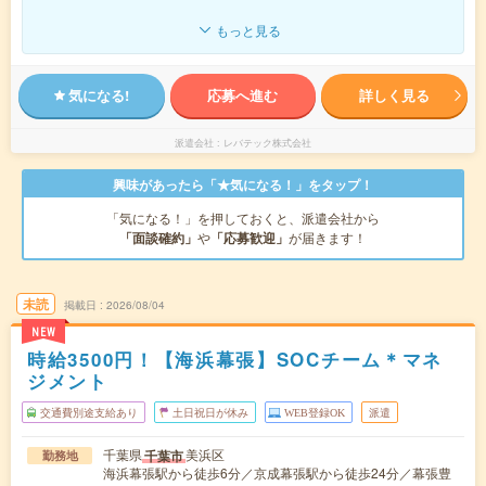
もっと見る
気になる!
応募へ進む
詳しく見る
派遣会社
レバテック株式会社
興味があったら「★気になる！」をタップ！
「気になる！」を押しておくと、派遣会社から
「面談確約」
や
「応募歓迎」
が届きます！
未読
掲載日
2026/08/04
NEW
時給3500円！【海浜幕張】SOCチーム＊マネ
ジメント
交通費別途支給あり
土日祝日が休み
WEB登録OK
派遣
千葉県
美浜区
千葉市
勤務地
海浜幕張駅から徒歩6分／京成幕張駅から徒歩24分／幕張豊