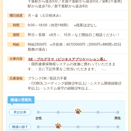
千葉駅から徒歩5分／京成千葉駅から徒歩5分／栄町(千葉県)
駅から徒歩7分／新千葉駅から徒歩9分
月～金（土日祝休み）
曜日頻度
9:00～18:00（休憩1時間） ※残業ほぼなし
時間
即日～長期 ※9月～、10月～など開始日ご相談ください！
期間
時給2500円 ※月収例：40万0000円（2500円×8時間×20日
時給
勤務の場合）
SE・プログラマ（ビジネスアプリケーション系）
仕事内容
・国民健康保険税システムの改修に携わっていただきま
す。・主に下記作業をご担当いただきます。 -…
ブランクOK / 英語力不要
応募資格
・COBOLコーディング経験(2年以上)・システム開発経験(2
年以上)・システム保守の経験(2年以上…
職場の雰囲気
男女比率
女性
男性
職場の様子