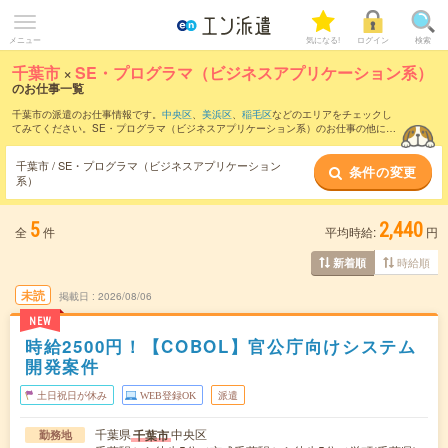
メニュー
気になる!
ログイン
検索
千葉市
×
SE・プログラマ（ビジネスアプリケーション系）
のお仕事一覧
千葉市の派遣のお仕事情報です。
中央区
、
美浜区
、
稲毛区
などのエリアをチェックし
てみてください。SE・プログラマ（ビジネスアプリケーション系）のお仕事の他に、
テクニカルサポート・ヘルプデスク
、
サーバ・ネットワークエンジニア
、
PM・PMO
などを取り揃えています。さらに、
短期
・
単発
などの期間や、
職種未経験OK
などのこ
千葉市 / SE・プログラマ（ビジネスアプリケーション
条件の変更
だわり条件で絞り込んでいただけます。職種辞典：
SE・プログラマ（ビジネスアプリ
系）
ケーション系）のお仕事とは？とは？
5
2,440
全
件
平均時給:
円
時給順
新着順
未読
掲載日
2026/08/06
NEW
時給2500円！【COBOL】官公庁向けシステム
開発案件
土日祝日が休み
WEB登録OK
派遣
千葉県
中央区
千葉市
勤務地