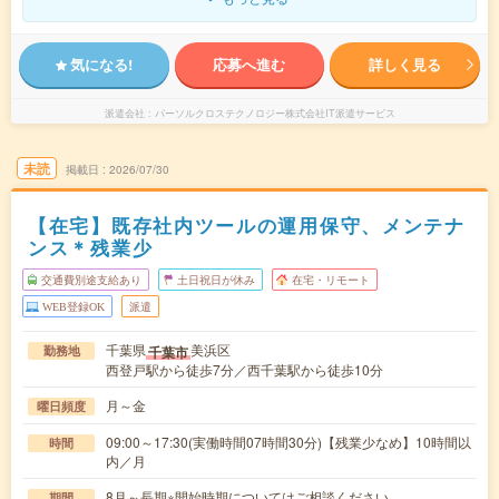
気になる!
応募へ進む
詳しく見る
派遣会社
パーソルクロステクノロジー株式会社IT派遣サービス
未読
掲載日
2026/07/30
【在宅】既存社内ツールの運用保守、メンテナ
ンス＊残業少
交通費別途支給あり
土日祝日が休み
在宅・リモート
WEB登録OK
派遣
千葉県
美浜区
千葉市
勤務地
西登戸駅から徒歩7分／西千葉駅から徒歩10分
月～金
曜日頻度
09:00～17:30(実働時間07時間30分)【残業少なめ】10時間以
時間
内／月
8月～長期※開始時期についてはご相談ください
期間