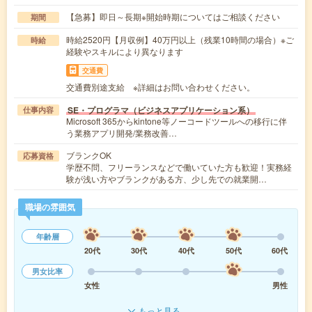
【急募】即日～長期※開始時期についてはご相談ください
期間
時給2520円【月収例】40万円以上（残業10時間の場合）※ご
時給
経験やスキルにより異なります
交通費
交通費別途支給 ※詳細はお問い合わせください。
SE・プログラマ（ビジネスアプリケーション系）
仕事内容
Microsoft 365からkintone等ノーコードツールへの移行に伴
う業務アプリ開発/業務改善…
ブランクOK
応募資格
学歴不問、フリーランスなどで働いていた方も歓迎！実務経
験が浅い方やブランクがある方、少し先での就業開…
職場の雰囲気
年齢層
20代
30代
40代
50代
60代
男女比率
女性
男性
もっと見る