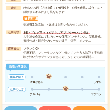
時給2200円【月収例】34万円以上（残業5時間の場合）※ご
時給
経験やスキルにより異なります
交通費
交通費別途支給 ※詳細はお問い合わせください。
SE・プログラマ（ビジネスアプリケーション系）
仕事内容
大手通信企業にて社内ツール保守/メンテナンス、新規作成、
資料作成・既存社内ツールの運用、保守、メンテ…
ブランクOK
応募資格
学歴不問、フリーランスなどで働いていた方も歓迎！実務経
験が浅い方やブランクがある方、少し先での就業開…
職場の雰囲気
職場の様子
活気がある
しずか
仕事の仕方
テキパキ
コツコツ