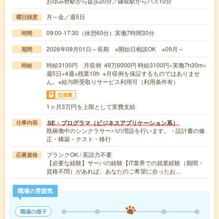
おゆみ野駅から徒歩20分／鎌取駅からバス10分
月～金／週5日
曜日頻度
09:00-17:30（休憩60分）実働7時間30分
時間
2026年09月01日～長期 ※開始日相談OK ※09月～
期間
時給3100円 月収例 49万6000円 時給3100円×実働7h30m×
時給
週5日×4週+残業10h ※月収例を保証するものではありませ
ん。※給与即受取りサービス利用可（利用条件有）
交通費
1ヶ月3万円を上限として実費支給
SE・プログラマ（ビジネスアプリケーション系）
仕事内容
既稼働中のシンクラサーバの増設を行います。・設計書の修
正・構築・テスト・移行
ブランクOK / 英語力不要
応募資格
【必要な経験】サーバの経験【IT業界での就業経験（期間・
資格不問）があれば、あなたのご希望に合ったお…
職場の雰囲気
職場の様子