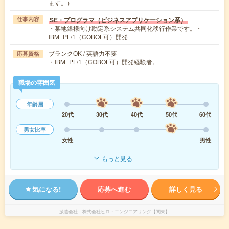
ます。）
SE・プログラマ（ビジネスアプリケーション系）
仕事内容
・某地銀様向け勘定系システム共同化移行作業です。・
IBM_PL/1（COBOL可）開発
ブランクOK / 英語力不要
応募資格
・IBM_PL/1（COBOL可）開発経験者。
職場の雰囲気
年齢層
20代
30代
40代
50代
60代
男女比率
女性
男性
もっと見る
気になる!
応募へ進む
詳しく見る
派遣会社
株式会社ヒロ・エンジニアリング【関東】