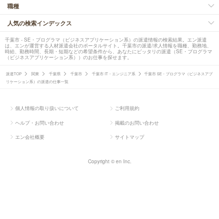
職種
人気の検索インデックス
千葉市 - SE・プログラマ（ビジネスアプリケーション系）の派遣情報の検索結果。エン派遣
は、エンが運営する人材派遣会社のポータルサイト。千葉市の派遣/求人情報を職種、勤務地、
時給、勤務時間、長期・短期などの希望条件から、あなたにピッタリの派遣（SE・プログラマ
（ビジネスアプリケーション系））のお仕事を探せます。
派遣TOP
関東
千葉県
千葉市
千葉市 IT・エンジニア系
千葉市 SE・プログラマ（ビジネスアプ
リケーション系）の派遣の仕事一覧
個人情報の取り扱いについて
ご利用規約
ヘルプ・お問い合わせ
掲載のお問い合わせ
エン会社概要
サイトマップ
Copyright © en Inc.