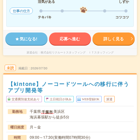
活気がある
しずか
仕事の仕方
テキパキ
コツコツ
気になる!
応募へ進む
詳しく見る
派遣会社
株式会社リクルートスタッフィング ＩＴスタッフィング
未読
掲載日
2026/07/30
【kintone】ノーコードツールへの移行に伴う
アプリ開発等
交通費別途支給あり
土日祝日が休み
WEB登録OK
派遣
千葉県
美浜区
千葉市
勤務地
海浜幕張駅から徒歩5分
月～金
曜日頻度
09:00～17:30(実働時間07時間30分)
時間