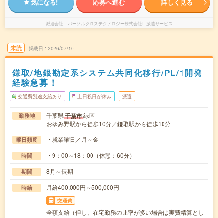
気になる!
応募へ進む
詳しく見る
派遣会社
パーソルクロステクノロジー株式会社IT派遣サービス
未読
掲載日
2026/07/10
鎌取/地銀勘定系システム共同化移行/PL/1開発
経験急募！
交通費別途支給あり
土日祝日が休み
派遣
千葉県
緑区
千葉市
勤務地
おゆみ野駅から徒歩10分／鎌取駅から徒歩10分
・就業曜日／月～金
曜日頻度
・9：00～18：00（休憩：60分）
時間
8月～長期
期間
月給400,000円～500,000円
時給
交通費
全額支給（但し、在宅勤務の比率が多い場合は実費精算とし