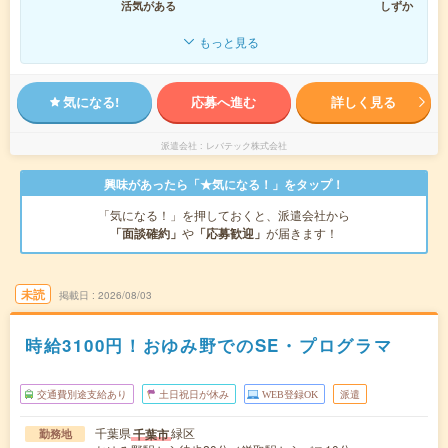
活気がある
しずか
もっと見る
気になる!
応募へ進む
詳しく見る
派遣会社
レバテック株式会社
興味があったら「★気になる！」をタップ！
「気になる！」を押しておくと、派遣会社から
「面談確約」
や
「応募歓迎」
が届きます！
未読
掲載日
2026/08/03
時給3100円！おゆみ野でのSE・プログラマ
交通費別途支給あり
土日祝日が休み
WEB登録OK
派遣
千葉県
緑区
千葉市
勤務地