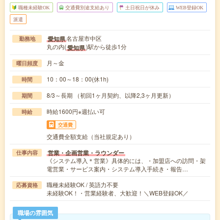
職種未経験OK
交通費別途支給あり
土日祝日が休み
WEB登録OK
派遣
名古屋市中区
愛知県
勤務地
丸の内(
)駅から徒歩1分
愛知県
月～金
曜日頻度
10：00～18：00(休1h)
時間
8/3～長期 （初回1ヶ月契約、以降2,3ヶ月更新）
期間
時給1600円※週払い可
時給
交通費
交通費全額支給（当社規定あり）
営業・企画営業・ラウンダー
仕事内容
《システム導入＊営業》具体的には、・加盟店への訪問・架
電営業・サービス案内・システム導入手続き・報告…
職種未経験OK / 英語力不要
応募資格
未経験OK！・営業経験者、大歓迎！＼WEB登録OK／
職場の雰囲気