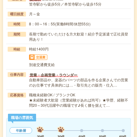
笠寺駅から徒歩5分／本笠寺駅から徒歩15分
月～金
曜日頻度
8：00～16：55(実働8時間/休憩55分)
時間
長期で勤めていただける方大歓迎！紹介予定派遣で正社員登
期間
用あり！
時給1400円
時給
交通費
別途交通費支給
営業・企画営業・ラウンダー
仕事内容
自動車部品や、楽器のパーツの部品を作る企業さんでの営業
のお仕事です具体的には…・取引先との販売・仕入…
職種未経験OK / ブランクOK
応募資格
★未経験者大歓迎（営業経験があれば尚可）★学歴、経験不
問20～30代活躍中の職場です♪長く腰を据えて…
職場の雰囲気
年齢層
20代
30代
40代
50代
60代