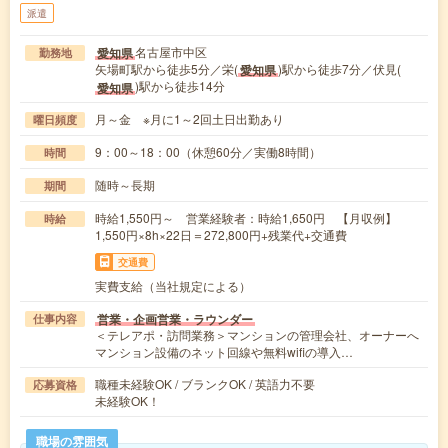
派遣
名古屋市中区
愛知県
勤務地
矢場町駅から徒歩5分／栄(
)駅から徒歩7分／伏見(
愛知県
)駅から徒歩14分
愛知県
月～金 ※月に1～2回土日出勤あり
曜日頻度
9：00～18：00（休憩60分／実働8時間）
時間
随時～長期
期間
時給1,550円～ 営業経験者：時給1,650円 【月収例】
時給
1,550円×8h×22日＝272,800円+残業代+交通費
交通費
実費支給（当社規定による）
営業・企画営業・ラウンダー
仕事内容
＜テレアポ・訪問業務＞マンションの管理会社、オーナーへ
マンション設備のネット回線や無料wifiの導入…
職種未経験OK / ブランクOK / 英語力不要
応募資格
未経験OK！
職場の雰囲気