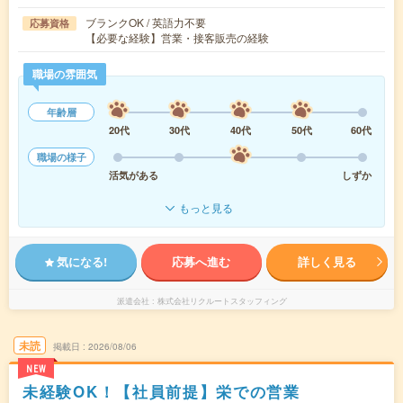
ブランクOK / 英語力不要
応募資格
【必要な経験】営業・接客販売の経験
職場の雰囲気
年齢層
20代
30代
40代
50代
60代
職場の様子
活気がある
しずか
もっと見る
気になる!
応募へ進む
詳しく見る
派遣会社
株式会社リクルートスタッフィング
未読
掲載日
2026/08/06
NEW
未経験OK！【社員前提】栄での営業