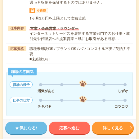
週 ※月収例を保証するものではありません。
交通費
1ヶ月3万円を上限として実費支給
営業・企画営業・ラウンダー
仕事内容
インターネットサービスを展開する営業部門でのお仕事・取
引先や代理店への提案営業＊既にお取引がある既存…
職種未経験OK / ブランクOK / パソコンスキル不要 / 英語力不
応募資格
要
■未経験OK！
職場の雰囲気
職場の様子
活気がある
しずか
仕事の仕方
テキパキ
コツコツ
気になる!
応募へ進む
詳しく見る