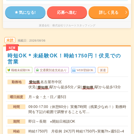
気になる!
応募へ進む
詳しく見る
派遣会社
株式会社リクルートスタッフィング
未読
掲載日
2026/08/06
NEW
時短OK＊未経験OK！時給1750円！伏見での
営業
職種未経験OK
交通費別途支給あり
WEB登録OK
派遣
名古屋市中区
愛知県
勤務地
伏見(
)駅から徒歩5分／栄(
)駅から徒歩13分
愛知県
愛知県
月～金・土・日／週5日
曜日頻度
09:00-17:00（休憩60分）実働7時間（残業少なめ！）勤務時
時間
間を下記の範囲で調整することも可…
即日～長期 ※開始日相談OK
期間
時給1750円 月収例 24万円 時給1750円×実働7h×週5日×4
時給