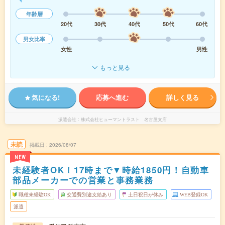
年齢層
20代
30代
40代
50代
60代
男女比率
女性
男性
もっと見る
気になる!
応募へ進む
詳しく見る
派遣会社
株式会社ヒューマントラスト 名古屋支店
未読
掲載日
2026/08/07
NEW
未経験者OK！17時まで▼時給1850円！自動車
部品メーカーでの営業と事務業務
職種未経験OK
交通費別途支給あり
土日祝日が休み
WEB登録OK
派遣