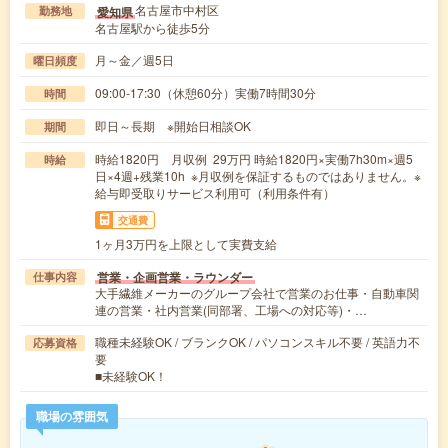
名古屋市中村区
愛知県
勤務地
名古屋駅から徒歩5分
月～金／週5日
曜日頻度
09:00-17:30（休憩60分）実働7時間30分
時間
即日～長期 ※開始日相談OK
期間
時給1820円 月収例 29万円 時給1820円×実働7h30m×週5
時給
日×4週+残業10h ※月収例を保証するものではありません。※
給与即受取りサービス利用可（利用条件有）
交通費
1ヶ月3万円を上限として実費支給
営業・企画営業・ラウンダー
仕事内容
大手繊維メーカーのグループ会社で営業のお仕事・自動車関
連の営業・社内営業(同部署、工場への対応等)・…
職種未経験OK / ブランクOK / パソコンスキル不要 / 英語力不
応募資格
要
■未経験OK！
職場の雰囲気