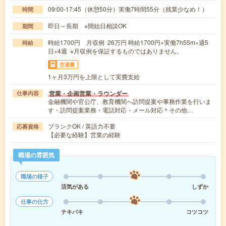
09:00-17:45（休憩50分）実働7時間55分（残業少なめ！）
時間
即日～長期 ※開始日相談OK
期間
時給1700円 月収例 26万円 時給1700円×実働7h55m×週5
時給
日×4週 ※月収例を保証するものではありません。
交通費
1ヶ月3万円を上限として実費支給
営業・企画営業・ラウンダー
仕事内容
金融機関や官公庁、教育機関へ訪問提案や事務作業を行いま
す・訪問提案業務・電話対応・メール対応＊その他…
ブランクOK / 英語力不要
応募資格
【必要な経験】営業の経験
職場の雰囲気
職場の様子
活気がある
しずか
仕事の仕方
テキパキ
コツコツ