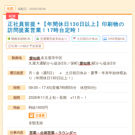
未読
掲載日
2026/08/06
NEW
正社員前提＊【年間休日130日以上】印刷物の
訪問提案営業！17時台定時！
職種未経験OK
交通費別途支給あり
土日祝日が休み
WEB登録OK
正社員への紹介予定派遣
名古屋市中区
愛知県
勤務地
久屋大通駅から徒歩2分／栄町(
)駅から徒歩2分
愛知県
月～金（週5日） ※ 土日祝日休み・夏季・年末年始休暇あ
曜日頻度
り（年間休日130日以上！）
09:00～17:45(実働7時間55分 休憩50分)
時間
2026年11月上旬～長期 ※11月～！
期間
時給1600円
時給
交通費
全額支給
営業・企画営業・ラウンダー
仕事内容