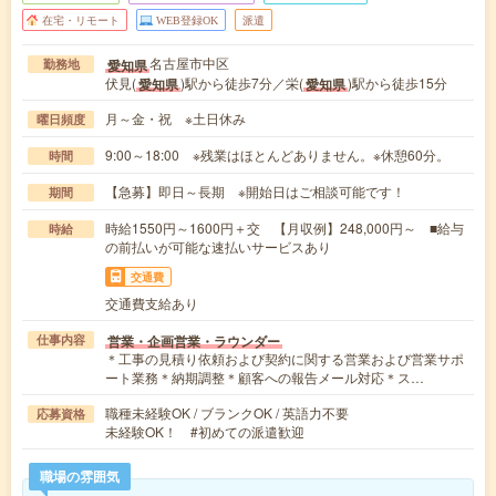
在宅・リモート
WEB登録OK
派遣
名古屋市中区
愛知県
勤務地
伏見(
)駅から徒歩7分／栄(
)駅から徒歩15分
愛知県
愛知県
月～金・祝 ※土日休み
曜日頻度
9:00～18:00 ※残業はほとんどありません。※休憩60分。
時間
【急募】即日～長期 ※開始日はご相談可能です！
期間
時給1550円～1600円＋交 【月収例】248,000円～ ■給与
時給
の前払いが可能な速払いサービスあり
交通費
交通費支給あり
営業・企画営業・ラウンダー
仕事内容
＊工事の見積り依頼および契約に関する営業および営業サポ
ート業務＊納期調整＊顧客への報告メール対応＊ス…
職種未経験OK / ブランクOK / 英語力不要
応募資格
未経験OK！ #初めての派遣歓迎
職場の雰囲気