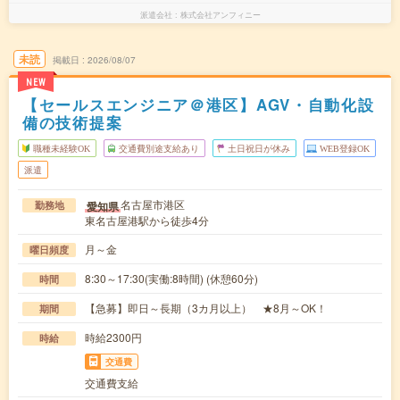
派遣会社
株式会社アンフィニー
未読
掲載日
2026/08/07
NEW
【セールスエンジニア＠港区】AGV・自動化設
備の技術提案
職種未経験OK
交通費別途支給あり
土日祝日が休み
WEB登録OK
派遣
名古屋市港区
愛知県
勤務地
東名古屋港駅から徒歩4分
月～金
曜日頻度
8:30～17:30(実働:8時間) (休憩60分)
時間
【急募】即日～長期（3カ月以上） ★8月～OK！
期間
時給2300円
時給
交通費
交通費支給