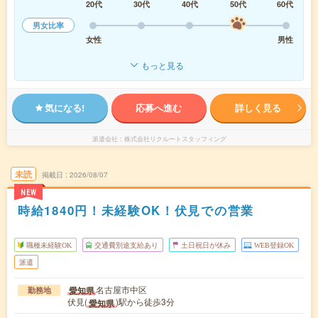
20代
30代
40代
50代
60代
男女比率
女性
男性
もっと見る
気になる!
応募へ進む
詳しく見る
派遣会社
株式会社リクルートスタッフィング
未読
掲載日
2026/08/07
NEW
時給1840円！未経験OK！伏見での営業
職種未経験OK
交通費別途支給あり
土日祝日が休み
WEB登録OK
派遣
名古屋市中区
愛知県
勤務地
伏見(
)駅から徒歩3分
愛知県