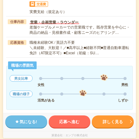
交通費
実費支給（規定あり）
営業・企画営業・ラウンダー
仕事内容
老舗ケーブルメーカーでの営業職です。既存営業を中心に・
商品の納品・見積書作成・顧客ニーズのヒアリング…
職種未経験OK / 英語力不要
応募資格
＼未経験、大歓迎！／■高卒以上■経験不問■普通自動車運転
免許（AT限定不可）■Excel（初級：SU…
職場の雰囲気
男女比率
女性
男性
職場の様子
活気がある
しずか
気になる!
応募へ進む
詳しく見る
派遣会社
エンプロ株式会社