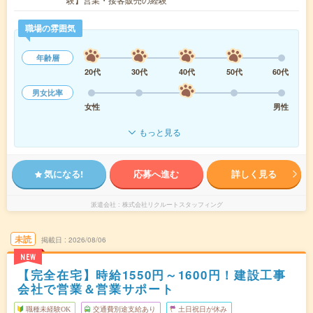
職場の雰囲気
年齢層
20代
30代
40代
50代
60代
男女比率
女性
男性
もっと見る
気になる!
応募へ進む
詳しく見る
派遣会社
株式会社リクルートスタッフィング
未読
掲載日
2026/08/06
NEW
【完全在宅】時給1550円～1600円！建設工事
会社で営業＆営業サポート
職種未経験OK
交通費別途支給あり
土日祝日が休み