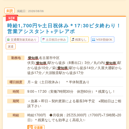
未読
掲載日
2026/08/06
NEW
時給1,700円✨土日祝休み＊17:30ピタ終わり！
営業アシスタント+テレアポ
交通費別途支給あり
土日祝日が休み
残業なし
WEB登録OK
派遣
名古屋市中区
愛知県
勤務地
伏見(
)駅から徒歩（8番出口）3分／丸の内(
)駅
愛知県
愛知県
から徒歩10分／栄(
)駅から徒歩14分／久屋大通駅から
愛知県
徒歩17分／大須観音駅から徒歩17分
月～金（土日祝休み） ＊半休制度あり
曜日頻度
9:00～17:30（実働7時間30分 休憩60分）＊残業なし！
時間
＜急募＞即日～契約更新による最長3年予定 ※開始日はご相
期間
談下さい
時給1700円 ◆月収例：25万5,000円（1700円×7.5時間×20
時給
日）＊残業なしでも効率よく高収入✨
交通費