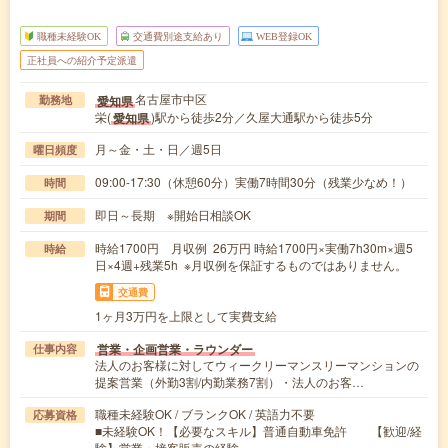
職種未経験OK
交通費別途支給あり
WEB登録OK
正社員への紹介予定派遣
名古屋市中区
愛知県
勤務地
栄(
)駅から徒歩2分／久屋大通駅から徒歩5分
愛知県
月～金・土・日／週5日
曜日頻度
09:00-17:30（休憩60分）実働7時間30分（残業少なめ！）
時間
即日～長期 ※開始日相談OK
期間
時給1700円 月収例 26万円 時給1700円×実働7h30m×週5
時給
日×4週+残業5h ※月収例を保証するものではありません。
交通費
1ヶ月3万円を上限として実費支給
営業・企画営業・ラウンダー
仕事内容
法人のお客様に対してウィークリーマンスリーマンションの
提案営業（外勤3割/内勤業務7割）・法人のお客…
職種未経験OK / ブランクOK / 英語力不要
応募資格
■未経験OK！【必要なスキル】普通自動車免許 【歓迎/経
験】営業・接客販売の経験