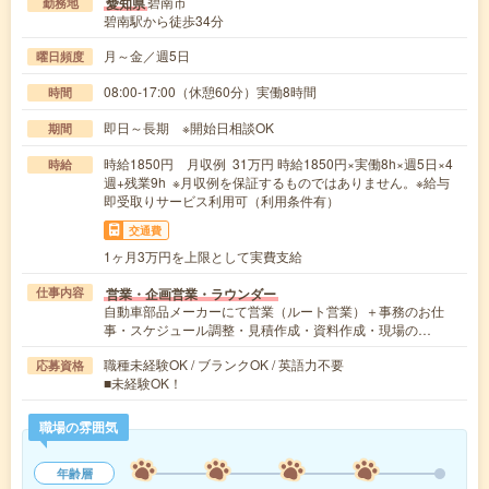
碧南市
愛知県
勤務地
碧南駅から徒歩34分
月～金／週5日
曜日頻度
08:00-17:00（休憩60分）実働8時間
時間
即日～長期 ※開始日相談OK
期間
時給1850円 月収例 31万円 時給1850円×実働8h×週5日×4
時給
週+残業9h ※月収例を保証するものではありません。※給与
即受取りサービス利用可（利用条件有）
交通費
1ヶ月3万円を上限として実費支給
営業・企画営業・ラウンダー
仕事内容
自動車部品メーカーにて営業（ルート営業）＋事務のお仕
事・スケジュール調整・見積作成・資料作成・現場の…
職種未経験OK / ブランクOK / 英語力不要
応募資格
■未経験OK！
職場の雰囲気
年齢層