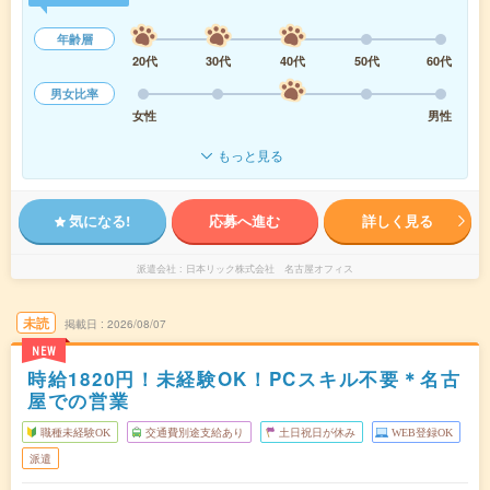
年齢層
20代
30代
40代
50代
60代
男女比率
女性
男性
もっと見る
気になる!
応募へ進む
詳しく見る
派遣会社
日本リック株式会社 名古屋オフィス
未読
掲載日
2026/08/07
NEW
時給1820円！未経験OK！PCスキル不要＊名古
屋での営業
職種未経験OK
交通費別途支給あり
土日祝日が休み
WEB登録OK
派遣