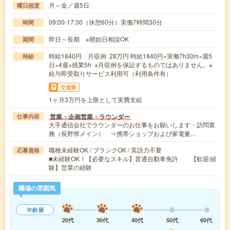
月～金／週5日
曜日頻度
09:00-17:30（休憩60分）実働7時間30分
時間
即日～長期 ※開始日相談OK
期間
時給1840円 月収例 28万円 時給1840円×実働7h30m×週5
時給
日×4週+残業5h ※月収例を保証するものではありません。※
給与即受取りサービス利用可（利用条件有）
交通費
1ヶ月3万円を上限として実費支給
営業・企画営業・ラウンダー
仕事内容
大手通信会社でラウンダーのお仕事をお願いします・訪問業
務（長野県メイン） ⇒携帯ショップおよび家電量…
職種未経験OK / ブランクOK / 英語力不要
応募資格
■未経験OK！【必要なスキル】普通自動車免許 【歓迎/経
験】営業の経験
職場の雰囲気
年齢層
20代
30代
40代
50代
60代