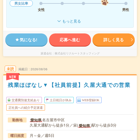
男女比率
女性
男性
もっと見る
気になる!
応募へ進む
詳しく見る
派遣会社
株式会社リクルートスタッフィング
未読
掲載日
2026/08/06
NEW
残業ほぼなし▼【社員前提】久屋大通での営業
交通費別途支給あり
土日祝日が休み
WEB登録OK
正社員への紹介予定派遣
名古屋市中区
愛知県
勤務地
久屋大通駅から徒歩1分／栄(
)駅から徒歩3分
愛知県
月～金／週5日
曜日頻度