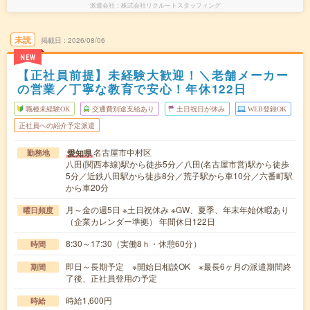
派遣会社
株式会社リクルートスタッフィング
未読
掲載日
2026/08/06
NEW
【正社員前提】未経験大歓迎！＼老舗メーカー
の営業／丁寧な教育で安心！年休122日
職種未経験OK
交通費別途支給あり
土日祝日が休み
WEB登録OK
正社員への紹介予定派遣
名古屋市中村区
愛知県
勤務地
八田(関西本線)駅から徒歩5分／八田(名古屋市営)駅から徒歩
5分／近鉄八田駅から徒歩8分／荒子駅から車10分／六番町駅
から車20分
月～金の週5日 ※土日祝休み ※GW、夏季、年末年始休暇あり
曜日頻度
（企業カレンダー準拠） 年間休日122日
8:30～17:30（実働8ｈ・休憩60分）
時間
即日～長期予定 ※開始日相談OK ※最長6ヶ月の派遣期間終
期間
了後、正社員登用の予定
時給1,600円
時給