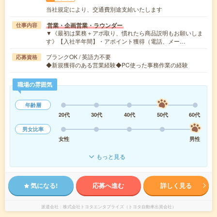
当社規定により、交通費別途支給いたします
営業・企画営業・ラウンダー
仕事内容
▼《最初は業務＋アポ取り、慣れたら商品説明もお願いしま
す》【入社半年間】・アポイント獲得（電話、メー…
ブランクOK / 英語力不要
応募資格
◆新規獲得のある営業経験◆PC使った事務作業の経験
職場の雰囲気
年齢層
20代
30代
40代
50代
60代
男女比率
女性
男性
もっと見る
気になる!
応募へ進む
詳しく見る
派遣会社
株式会社トヨタエンタプライズ（トヨタ自動車出資会社）