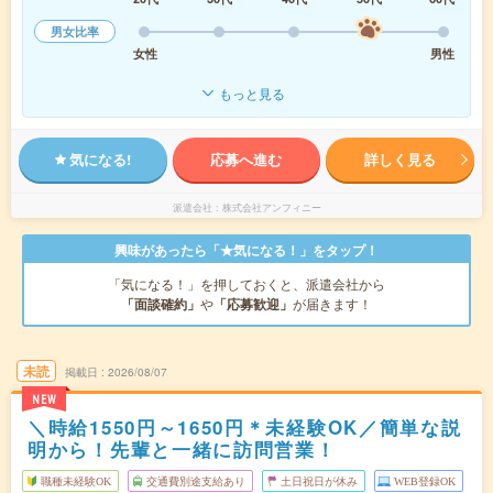
男女比率
女性
男性
もっと見る
気になる!
応募へ進む
詳しく見る
派遣会社
株式会社アンフィニー
興味があったら「★気になる！」をタップ！
「気になる！」を押しておくと、派遣会社から
「面談確約」
や
「応募歓迎」
が届きます！
未読
掲載日
2026/08/07
NEW
＼時給1550円～1650円＊未経験OK／簡単な説
明から！先輩と一緒に訪問営業！
職種未経験OK
交通費別途支給あり
土日祝日が休み
WEB登録OK