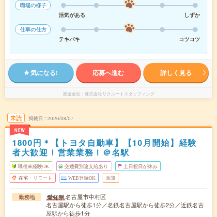
職場の様子
活気がある
しずか
仕事の仕方
テキパキ
コツコツ
気になる!
応募へ進む
詳しく見る
派遣会社
株式会社リクルートスタッフィング
未読
掲載日
2026/08/07
NEW
1800円＊【トヨタ自動車】【10月開始】経験
者大歓迎！営業業務！＠名駅
職種未経験OK
交通費別途支給あり
土日祝日が休み
在宅・リモート
WEB登録OK
派遣
名古屋市中村区
愛知県
勤務地
名古屋駅から徒歩1分／名鉄名古屋駅から徒歩2分／近鉄名古
屋駅から徒歩1分