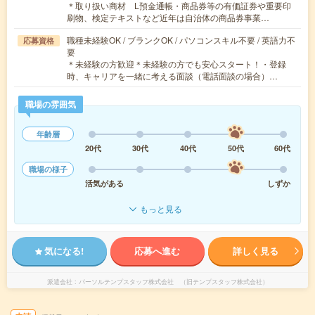
＊取り扱い商材 L預金通帳・商品券等の有価証券や重要印
刷物、検定テキストなど近年は自治体の商品券事業…
職種未経験OK / ブランクOK / パソコンスキル不要 / 英語力不
応募資格
要
＊未経験の方歓迎＊未経験の方でも安心スタート！・登録
時、キャリアを一緒に考える面談（電話面談の場合）…
職場の雰囲気
年齢層
20代
30代
40代
50代
60代
職場の様子
活気がある
しずか
もっと見る
気になる!
応募へ進む
詳しく見る
派遣会社
パーソルテンプスタッフ株式会社 （旧テンプスタッフ株式会社）