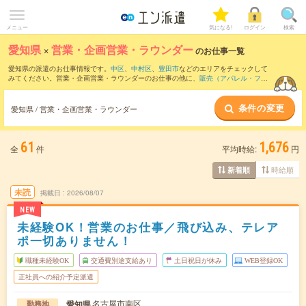
メニュー
気になる!
ログイン
検索
愛知県
×
営業・企画営業・ラウンダー
のお仕事一覧
愛知県の派遣のお仕事情報です。
中区
、
中村区
、
豊田市
などのエリアをチェックして
みてください。営業・企画営業・ラウンダーのお仕事の他に、
販売（アパレル・ファ
ッション・コスメ）
、
テレマーケティング・テレフォンオペレーター・コールセンタ
ー
、
窓口・ショールーム・カウンター受付
などを取り揃えています。さらに、
短期
・
条件の変更
単発
などの期間や、
職種未経験OK
などのこだわり条件で絞り込んでいただけます。職
愛知県 / 営業・企画営業・ラウンダー
種辞典：
営業・企画営業・ラウンダーのお仕事とは？とは？
61
1,676
全
件
平均時給:
円
時給順
新着順
未読
掲載日
2026/08/07
NEW
未経験OK！営業のお仕事／飛び込み、テレア
ポ一切ありません！
職種未経験OK
交通費別途支給あり
土日祝日が休み
WEB登録OK
正社員への紹介予定派遣
名古屋市南区
愛知県
勤務地