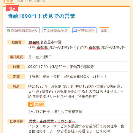
未読
掲載日
2026/08/06
NEW
時給1890円！伏見での営業
交通費別途支給あり
土日祝日が休み
WEB登録OK
派遣
名古屋市中区
愛知県
勤務地
伏見(
)駅から徒歩3分／丸の内(
)駅から徒歩5分
愛知県
愛知県
月～金／週5日
曜日頻度
09:00-17:30（休憩60分）実働7時間30分
時間
【急募】即日～長期 ※開始日相談OK ※8月～！
期間
時給1890円 月収例 30万円 時給1890円×実働7h30m×週5
時給
日×4週+残業9h ※月収例を保証するものではありません。※
給与即受取りサービス利用可（利用条件有）
交通費
1ヶ月3万円を上限として実費支給
営業・企画営業・ラウンダー
仕事内容
インターネットサービスを展開する営業部門でのお仕事・集
合住宅のオーナーや管理会社への通信サービスの導…