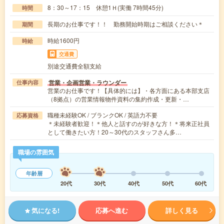
8：30～17：15 休憩1Ｈ(実働 7時間45分)
時間
長期のお仕事です！！ 勤務開始時期はご相談ください＊
期間
時給1600円
時給
交通費
別途交通費全額支給
営業・企画営業・ラウンダー
仕事内容
営業のお仕事です！【具体的には】・各方面にある本部支店
（8拠点）の営業情報物件資料の集約作成・更新・…
職種未経験OK / ブランクOK / 英語力不要
応募資格
＊未経験者歓迎！＊他人と話すのが好きな方！＊将来正社員
として働きたい方！20～30代のスタッフさん多…
職場の雰囲気
年齢層
20代
30代
40代
50代
60代
気になる!
応募へ進む
詳しく見る