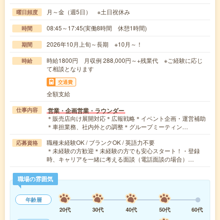
月～金（週5日） ※土日祝休み
曜日頻度
08:45～17:45(実働8時間 休憩1時間)
時間
2026年10月上旬～長期 ※10月～！
期間
時給1800円 月収例 288,000円～+残業代 ※ご経験に応じ
時給
て相談となります
交通費
全額支給
営業・企画営業・ラウンダー
仕事内容
＊販売店向け展開対応＊広報戦略＊イベント企画・運営補助
＊車担業務、社内外との調整＊グループミーティン…
職種未経験OK / ブランクOK / 英語力不要
応募資格
＊未経験の方歓迎＊未経験の方でも安心スタート！・登録
時、キャリアを一緒に考える面談（電話面談の場合）…
職場の雰囲気
年齢層
20代
30代
40代
50代
60代