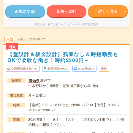
気になる!
応募へ進む
詳しく見る
派遣会社
株式会社メイテックキャスト名古屋営業所
未読
掲載日
2026/08/07
NEW
【盤設計＆板金設計】残業なし＆時短勤務も
OKで柔軟な働き！時給2300円～
交通費別途支給あり
土日祝日が休み
WEB登録OK
派遣
瀬戸市
愛知県
勤務地
中水野駅から車6分／尾張瀬戸駅から車10分
月～金曜日
曜日頻度
【定時】9:00～18:00または8:00～17:00【休憩】10:00～
時間
10:05＆12:00～1…
2026年8月～ 9月～ 10月～ 〇長期のお仕事です。 〇開
期間
始日はご相談ください。