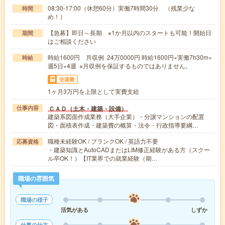
08:30-17:00（休憩60分）実働7時間30分 （残業少な
時間
め！）
【急募】即日～長期 ※1か月以内のスタートも可能！開始日
期間
はご相談ください
時給1600円 月収例 24万0000円 時給1600円×実働7h30m×
時給
週5日×4週 ※月収例を保証するものではありません。
交通費
1ヶ月3万円を上限として実費支給
ＣＡＤ（土木・建築・設備）
仕事内容
建築系図面作成業務（大手企業）・分譲マンションの配置
図・面積表作成・建築費の概算・法令・行政指導要綱…
職種未経験OK / ブランクOK / 英語力不要
応募資格
・建築知識とAutoCADまたはLIM修正経験がある方（スクー
ル卒OK！）【IT業界での就業経験（期…
職場の雰囲気
職場の様子
活気がある
しずか
仕事の仕方