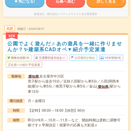
気になる!
応募へ進む
詳しく見る
派遣会社
株式会社メイテックキャスト名古屋営業所
未読
掲載日
2026/08/07
NEW
公園でよく遊んだ♬あの遊具を一緒に作りませ
んか？✨建築系CADオペ▼紹介予定派遣
職種未経験OK
交通費別途支給あり
土日祝日が休み
WEB登録OK
正社員への紹介予定派遣
名古屋市中川区
愛知県
勤務地
荒子駅から徒歩10分／近鉄八田駅から車5分／八田(関西本
線)駅から車5分／南荒子駅から車5分／金山(
)駅から
愛知県
車12分
月～金曜日
曜日頻度
【定時】09:00～18:00【休憩】60分
時間
即日や9月～,10月～,11月～など、開始時期は柔軟に調整可
期間
能です♬早期決定！就業中の応募も大歓迎♬