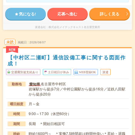
気になる!
応募へ進む
詳しく見る
派遣会社
株式会社メイテックキャスト名古屋営業所
未読
掲載日
2026/08/07
NEW
【中村区二瀬町】通信設備工事に関する図面作
成！
交通費別途支給あり
土日祝日が休み
WEB登録OK
派遣
名古屋市中村区
愛知県
勤務地
岩塚駅から徒歩7分／中村公園駅から徒歩16分／近鉄八田駅
から徒歩20分
月～金
曜日頻度
9:00～17:30（休憩60分）
時間
長期 ＊開始日相談可
期間
時給1600円～ ＊実働7.5時間超は時間外扱い＊昇給・退職
時給