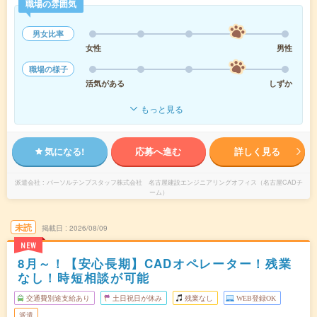
職場の雰囲気
男女比率
女性
男性
職場の様子
活気がある
しずか
もっと見る
気になる!
応募へ進む
詳しく見る
派遣会社
パーソルテンプスタッフ株式会社 名古屋建設エンジニアリングオフィス（名古屋CADチ
ーム）
未読
掲載日
2026/08/09
NEW
8月～！【安心長期】CADオペレーター！残業
なし！時短相談が可能
交通費別途支給あり
土日祝日が休み
残業なし
WEB登録OK
派遣