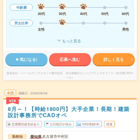
年齢層
20代
30代
40代
50代
60代
男女比率
女性
男性
もっと見る
気になる!
応募へ進む
詳しく見る
派遣会社
パーソルテンプスタッフ株式会社 名古屋建設エンジニアリングオフィス（名古屋CADチ
ーム）
未読
掲載日
2026/08/08
NEW
8月～！【時給1800円】大手企業！長期！建築
設計事務所でCADオペ
交通費別途支給あり
土日祝日が休み
WEB登録OK
派遣
名古屋市中村区
愛知県
勤務地