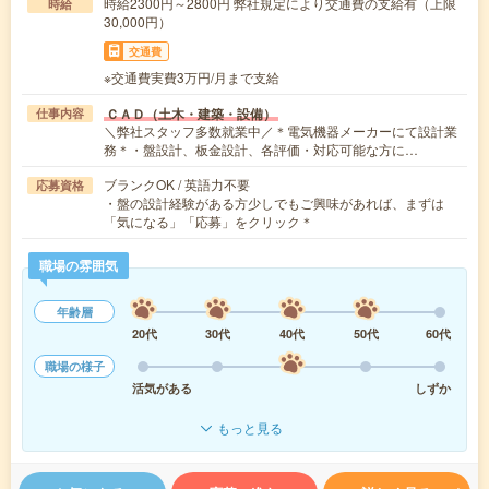
時給2300円～2800円 弊社規定により交通費の支給有（上限
時給
30,000円）
交通費
※交通費実費3万円/月まで支給
ＣＡＤ（土木・建築・設備）
仕事内容
＼弊社スタッフ多数就業中／＊電気機器メーカーにて設計業
務＊・盤設計、板金設計、各評価・対応可能な方に…
ブランクOK / 英語力不要
応募資格
・盤の設計経験がある方少しでもご興味があれば、まずは
「気になる」「応募」をクリック＊
職場の雰囲気
年齢層
20代
30代
40代
50代
60代
職場の様子
活気がある
しずか
もっと見る