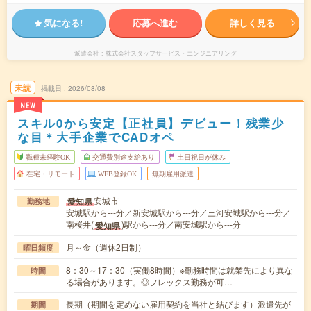
気になる!
応募へ進む
詳しく見る
派遣会社
株式会社スタッフサービス・エンジニアリング
未読
掲載日
2026/08/08
NEW
スキル0から安定【正社員】デビュー！残業少
な目＊大手企業でCADオペ
職種未経験OK
交通費別途支給あり
土日祝日が休み
在宅・リモート
WEB登録OK
無期雇用派遣
安城市
愛知県
勤務地
安城駅から---分／新安城駅から---分／三河安城駅から---分／
南桜井(
)駅から---分／南安城駅から---分
愛知県
月～金（週休2日制）
曜日頻度
8：30～17：30（実働8時間）※勤務時間は就業先により異な
時間
る場合があります。◎フレックス勤務が可…
長期（期間を定めない雇用契約を当社と結びます）派遣先が
期間