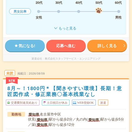
20代
30代
40代
50代
60代
男女比率
女性
男性
もっと見る
気になる!
応募へ進む
詳しく見る
派遣会社
株式会社スタッフサービス・エンジニアリング
未読
掲載日
2026/08/09
NEW
8月～！1800円＊【聞きやすい環境】長期！意
匠図作成・修正業務〇基本残業なし
交通費別途支給あり
土日祝日が休み
WEB登録OK
派遣
名古屋市中区
愛知県
勤務地
伏見(
)駅から徒歩2分／丸の内(
)駅から徒歩5分
愛知県
愛知県
／栄(
)駅から徒歩12分
愛知県