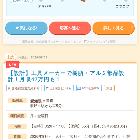
テキパキ
コツコツ
気になる!
応募へ進む
詳しく見る
派遣会社
株式会社リクルートスタッフィング ITスタッフィング（東海）
未読
掲載日
2026/08/07
NEW
【設計】工具メーカーで樹脂・アルミ部品設
計！月収47万円も！
交通費別途支給あり
土日祝日が休み
WEB登録OK
派遣
日進市
愛知県
勤務地
米野木駅から車5分
月～金曜日
曜日頻度
【定時】8:20～17:00 【休憩】55分（昼45分/その他10分)
時間
2026年8月～ 9月～ 10月～ 〇長期のお仕事です。 〇開
期間