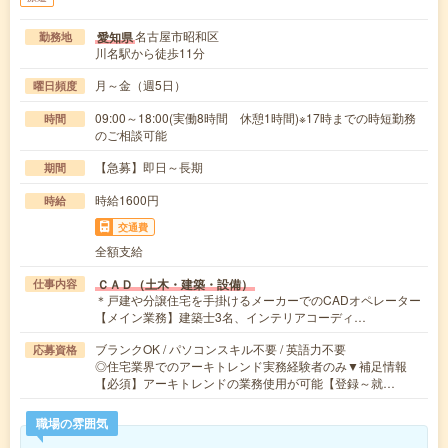
名古屋市昭和区
愛知県
勤務地
川名駅から徒歩11分
月～金（週5日）
曜日頻度
09:00～18:00(実働8時間 休憩1時間)※17時までの時短勤務
時間
のご相談可能
【急募】即日～長期
期間
時給1600円
時給
交通費
全額支給
ＣＡＤ（土木・建築・設備）
仕事内容
＊戸建や分譲住宅を手掛けるメーカーでのCADオペレーター
【メイン業務】建築士3名、インテリアコーディ…
ブランクOK / パソコンスキル不要 / 英語力不要
応募資格
◎住宅業界でのアーキトレンド実務経験者のみ▼補足情報
【必須】アーキトレンドの業務使用が可能【登録～就…
職場の雰囲気