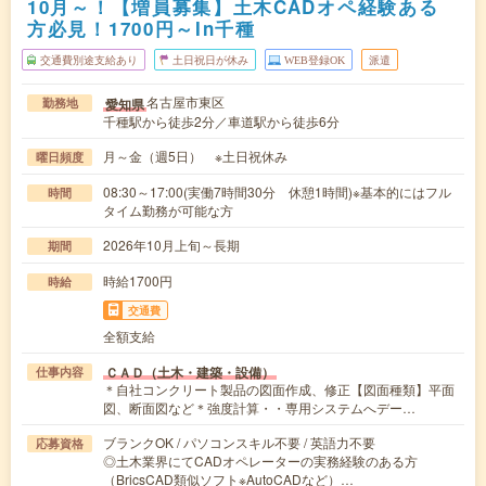
10月～！【増員募集】土木CADオペ経験ある
方必見！1700円～In千種
交通費別途支給あり
土日祝日が休み
WEB登録OK
派遣
名古屋市東区
愛知県
勤務地
千種駅から徒歩2分／車道駅から徒歩6分
月～金（週5日） ※土日祝休み
曜日頻度
08:30～17:00(実働7時間30分 休憩1時間)※基本的にはフル
時間
タイム勤務が可能な方
2026年10月上旬～長期
期間
時給1700円
時給
交通費
全額支給
ＣＡＤ（土木・建築・設備）
仕事内容
＊自社コンクリート製品の図面作成、修正【図面種類】平面
図、断面図など＊強度計算・・専用システムへデー…
ブランクOK / パソコンスキル不要 / 英語力不要
応募資格
◎土木業界にてCADオペレーターの実務経験のある方
（BricsCAD類似ソフト※AutoCADなど）…