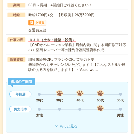
08月～長期 ※開始日ご相談ください！
期間
時給1700円+交 【月収例】26万5200円
時給
交通費
交通費支給
ＣＡＤ（土木・建築・設備）
仕事内容
【CADオペレーション業務】店舗内装に関する図面修正対応
ex）薬局やスーパー等の陳列什器関連資料作成…
職種未経験OK / ブランクOK / 英語力不要
応募資格
未経験からもチャレンジいただけます！【こんなスキルや経
験のある方を歓迎します！】 ・Vectorwo…
職場の雰囲気
年齢層
20代
30代
40代
50代
60代
男女比率
女性
男性
もっと見る