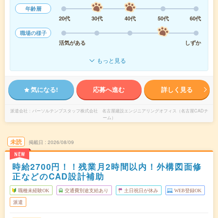
年齢層
20代
30代
40代
50代
60代
職場の様子
活気がある
しずか
もっと見る
気になる!
応募へ進む
詳しく見る
派遣会社
パーソルテンプスタッフ株式会社 名古屋建設エンジニアリングオフィス（名古屋CADチ
ーム）
未読
掲載日
2026/08/09
NEW
時給2700円！！残業月2時間以内！外構図面修
正などのCAD設計補助
職種未経験OK
交通費別途支給あり
土日祝日が休み
WEB登録OK
派遣