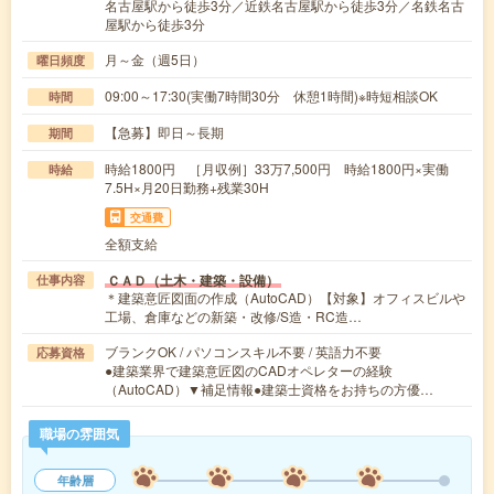
名古屋駅から徒歩3分／近鉄名古屋駅から徒歩3分／名鉄名古
屋駅から徒歩3分
月～金（週5日）
曜日頻度
09:00～17:30(実働7時間30分 休憩1時間)※時短相談OK
時間
【急募】即日～長期
期間
時給1800円 ［月収例］33万7,500円 時給1800円×実働
時給
7.5H×月20日勤務+残業30H
交通費
全額支給
ＣＡＤ（土木・建築・設備）
仕事内容
＊建築意匠図面の作成（AutoCAD）【対象】オフィスビルや
工場、倉庫などの新築・改修/S造・RC造…
ブランクOK / パソコンスキル不要 / 英語力不要
応募資格
●建築業界で建築意匠図のCADオペレターの経験
（AutoCAD）▼補足情報●建築士資格をお持ちの方優…
職場の雰囲気
年齢層