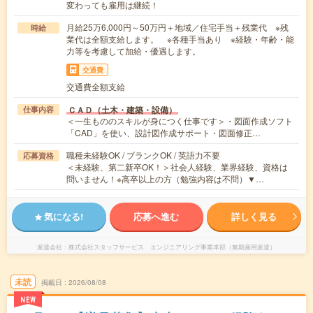
変わっても雇用は継続！
月給25万6,000円～50万円＋地域／住宅手当＋残業代 ※残
時給
業代は全額支給します。 ※各種手当あり ※経験・年齢・能
力等を考慮して加給・優遇します。
交通費
交通費全額支給
ＣＡＤ（土木・建築・設備）
仕事内容
＜一生もののスキルが身につく仕事です＞・図面作成ソフト
「CAD」を使い、設計図作成サポート・図面修正…
職種未経験OK / ブランクOK / 英語力不要
応募資格
＜未経験、第二新卒OK！＞社会人経験、業界経験、資格は
問いません！※高卒以上の方（勉強内容は不問）▼…
気になる!
応募へ進む
詳しく見る
派遣会社
株式会社スタッフサービス エンジニアリング事業本部（無期雇用派遣）
未読
掲載日
2026/08/08
NEW