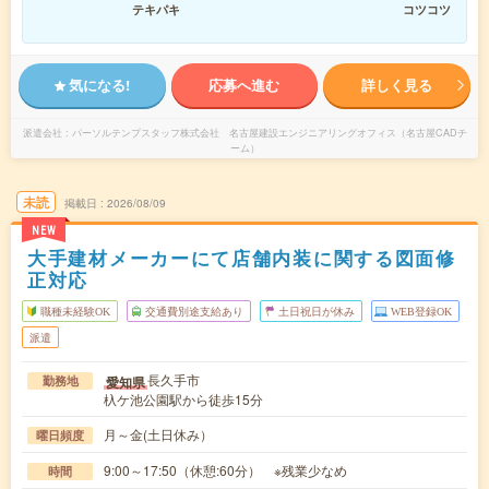
テキパキ
コツコツ
気になる!
応募へ進む
詳しく見る
派遣会社
パーソルテンプスタッフ株式会社 名古屋建設エンジニアリングオフィス（名古屋CADチ
ーム）
未読
掲載日
2026/08/09
NEW
大手建材メーカーにて店舗内装に関する図面修
正対応
職種未経験OK
交通費別途支給あり
土日祝日が休み
WEB登録OK
派遣
長久手市
愛知県
勤務地
杁ケ池公園駅から徒歩15分
月～金(土日休み）
曜日頻度
9:00～17:50（休憩:60分） ※残業少なめ
時間