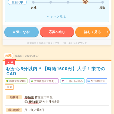
男女比率
女性
男性
もっと見る
気になる!
応募へ進む
詳しく見る
派遣会社
株式会社スタッフサービス・エンジニアリング
未読
掲載日
2026/08/07
NEW
駅から5分以内＊【時給1600円】大手！栄での
CAD
職種未経験OK
交通費別途支給あり
土日祝日が休み
WEB登録OK
派遣
名古屋市中区
愛知県
勤務地
栄(
)駅から徒歩5分
愛知県
月～金／週5日
曜日頻度