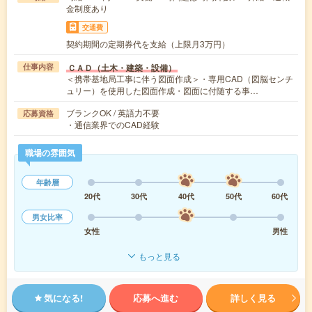
金制度あり
交通費
契約期間の定期券代を支給（上限月3万円）
ＣＡＤ（土木・建築・設備）
仕事内容
＜携帯基地局工事に伴う図面作成＞・専用CAD（図脳センチ
ュリー）を使用した図面作成・図面に付随する事…
ブランクOK / 英語力不要
応募資格
・通信業界でのCAD経験
職場の雰囲気
年齢層
20代
30代
40代
50代
60代
男女比率
女性
男性
もっと見る
気になる!
応募へ進む
詳しく見る