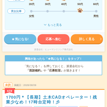
20代
30代
40代
50代
60代
男女比率
女性
男性
もっと見る
気になる!
応募へ進む
詳しく見る
派遣会社
ヒューマンリソシア株式会社
興味があったら「★気になる！」をタップ！
「気になる！」を押しておくと、派遣会社から
「面談確約」
や
「応募歓迎」
が届きます！
未読
掲載日
2026/08/09
NEW
1700円＊【長期】土木CADオペレーター！残
業少なめ！17時台定時！彡