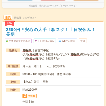
派遣会社
株式会社シーキューブトータルサービス
未読
掲載日
2026/08/07
NEW
2500円＊安心の大手！駅スグ！土日祝休み！
長期
交通費別途支給あり
土日祝日が休み
WEB登録OK
派遣
名古屋市中区
愛知県
勤務地
伏見(
)駅から徒歩2分／丸の内(
)駅から徒歩5分
愛知県
愛知県
／栄(
)駅から徒歩12分
愛知県
月～金（週5日） ※土日祝やすみ
曜日頻度
09:00～18:00(実働8時間 休憩1時間)
時間
【急募】即日～長期
期間
時給2500円
時給
交通費
全額支給