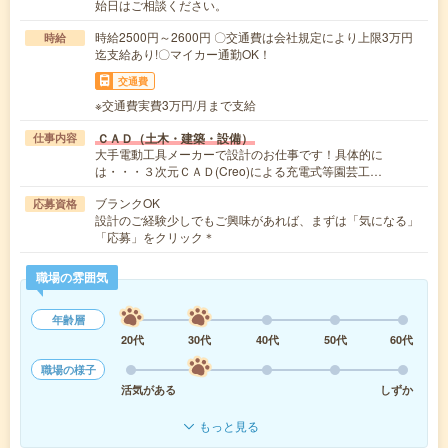
始日はご相談ください。
時給2500円～2600円 〇交通費は会社規定により上限3万円
時給
迄支給あり!〇マイカー通勤OK！
交通費
※交通費実費3万円/月まで支給
ＣＡＤ（土木・建築・設備）
仕事内容
大手電動工具メーカーで設計のお仕事です！具体的に
は・・・３次元ＣＡＤ(Creo)による充電式等園芸工…
ブランクOK
応募資格
設計のご経験少しでもご興味があれば、まずは「気になる」
「応募」をクリック＊
職場の雰囲気
年齢層
20代
30代
40代
50代
60代
職場の様子
活気がある
しずか
もっと見る