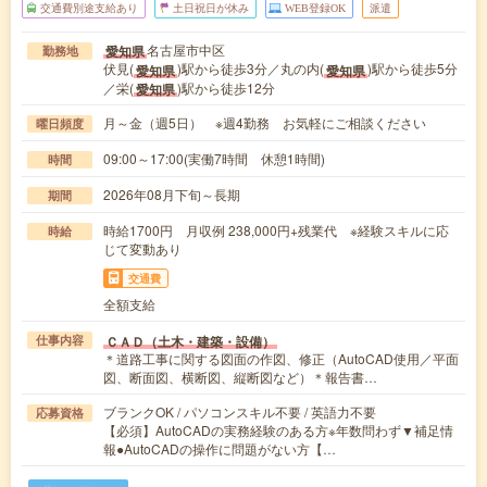
交通費別途支給あり
土日祝日が休み
WEB登録OK
派遣
名古屋市中区
愛知県
勤務地
伏見(
)駅から徒歩3分／丸の内(
)駅から徒歩5分
愛知県
愛知県
／栄(
)駅から徒歩12分
愛知県
月～金（週5日） ※週4勤務 お気軽にご相談ください
曜日頻度
09:00～17:00(実働7時間 休憩1時間)
時間
2026年08月下旬～長期
期間
時給1700円 月収例 238,000円+残業代 ※経験スキルに応
時給
じて変動あり
交通費
全額支給
ＣＡＤ（土木・建築・設備）
仕事内容
＊道路工事に関する図面の作図、修正（AutoCAD使用／平面
図、断面図、横断図、縦断図など）＊報告書…
ブランクOK / パソコンスキル不要 / 英語力不要
応募資格
【必須】AutoCADの実務経験のある方※年数問わず▼補足情
報●AutoCADの操作に問題がない方【…