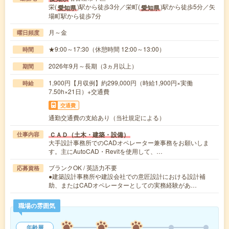
栄(
)駅から徒歩3分／栄町(
)駅から徒歩5分／矢
愛知県
愛知県
場町駅から徒歩7分
月～金
曜日頻度
★9:00～17:30（休憩時間 12:00～13:00）
時間
2026年9月～長期（3ヵ月以上）
期間
1,900円【月収例】約299,000円（時給1,900円×実働
時給
7.50h×21日）+交通費
交通費
通勤交通費の支給あり（当社規定による）
ＣＡＤ（土木・建築・設備）
仕事内容
大手設計事務所でのCADオペレーター兼事務をお願いしま
す。主にAutoCAD・Revitを使用して、…
ブランクOK / 英語力不要
応募資格
●建築設計事務所や建設会社での意匠設計における設計補
助、またはCADオペレーターとしての実務経験があ…
職場の雰囲気
年齢層