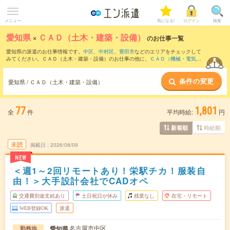
メニュー
気になる!
ログイン
検索
愛知県
×
ＣＡＤ（土木・建築・設備）
のお仕事一覧
愛知県の派遣のお仕事情報です。
中区
、
中村区
、
豊田市
などのエリアをチェックして
みてください。ＣＡＤ（土木・建築・設備）のお仕事の他に、
ＣＡＤ（機械・電気・
電子）
、
設計（機械・電気・電子）
、
その他技術系
などを取り揃えています。さら
に、
短期
・
単発
などの期間や、
職種未経験OK
などのこだわり条件で絞り込んでいただ
条件の変更
けます。職種辞典：
ＣＡＤ（土木・建築・設備）のお仕事とは？とは？
愛知県 / ＣＡＤ（土木・建築・設備）
77
1,801
全
件
平均時給:
円
時給順
新着順
未読
掲載日
2026/08/09
NEW
＜週1～2回リモートあり！栄駅チカ！服装自
由！＞大手設計会社でCADオペ
交通費別途支給あり
土日祝日が休み
残業なし
在宅・リモート
WEB登録OK
派遣
名古屋市中区
愛知県
勤務地