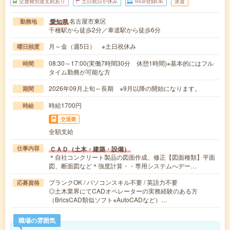
交通費別途支給あり
土日祝日が休み
WEB登録OK
派遣
名古屋市東区
愛知県
勤務地
千種駅から徒歩2分／車道駅から徒歩6分
月～金（週5日） ※土日祝休み
曜日頻度
08:30～17:00(実働7時間30分 休憩1時間)※基本的にはフル
時間
タイム勤務が可能な方
2026年09月上旬～長期 ※9月以降の開始になります。
期間
時給1700円
時給
交通費
全額支給
ＣＡＤ（土木・建築・設備）
仕事内容
＊自社コンクリート製品の図面作成、修正【図面種類】平面
図、断面図など＊強度計算・・専用システムへデー…
ブランクOK / パソコンスキル不要 / 英語力不要
応募資格
◎土木業界にてCADオペレーターの実務経験のある方
（BricsCAD類似ソフト※AutoCADなど）…
職場の雰囲気