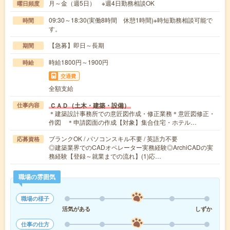
月～金（週5日） ※週4日勤務相談OK
曜日頻度
09:30～18:30(実働8時間 休憩1時間)※時短勤務相談可能で
時間
す。
【急募】即日～長期
期間
時給1800円～1900円
時給
交通費
全額支給
ＣＡＤ（土木・建築・設備）
仕事内容
＊建築設計事務所での意匠図作成・修正業務＊意匠図修正・
作図 ＊申請図面の作成【対象】集合住宅・ホテル…
ブランクOK / パソコンスキル不要 / 英語力不要
応募資格
◎建築業界でのCADオペレーター実務経験◎ArchiCADの実
務経験【登録～就業までの流れ】(1)応…
職場の雰囲気
職場の様子
活気がある
しずか
仕事の仕方