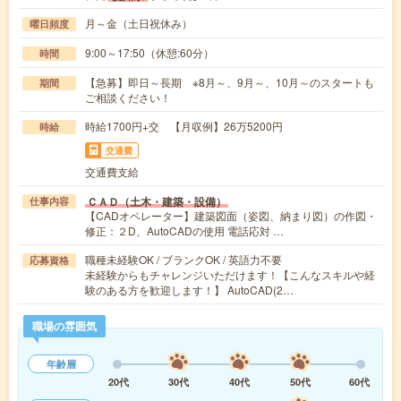
月～金（土日祝休み）
曜日頻度
9:00～17:50（休憩:60分）
時間
【急募】即日～長期 ※8月～、9月～、10月～のスタートも
期間
ご相談ください！
時給1700円+交 【月収例】26万5200円
時給
交通費
交通費支給
ＣＡＤ（土木・建築・設備）
仕事内容
【CADオペレーター】建築図面（姿図、納まり図）の作図・
修正：２D、AutoCADの使用 電話応対 …
職種未経験OK / ブランクOK / 英語力不要
応募資格
未経験からもチャレンジいただけます！【こんなスキルや経
験のある方を歓迎します！】 AutoCAD(2…
職場の雰囲気
年齢層
20代
30代
40代
50代
60代