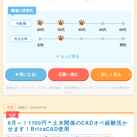
職場の雰囲気
年齢層
20代
30代
40代
50代
60代
男女比率
女性
男性
もっと見る
気になる!
応募へ進む
詳しく見る
派遣会社
パーソルテンプスタッフ株式会社 名古屋建設エンジニアリングオフィス（名古屋CADチ
ーム）
未読
掲載日
2026/08/08
NEW
9月～！1700円＊土木関係のCADオペ経験活か
せます！BricsCAD使用