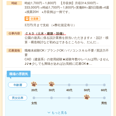
時給1,700円～1,800円 【月収例】月収314,500円～
時給
333,000円→時給1,700円～1,800円×実働8H×週5日勤務×4週
+残業20H ※月収例は一例です。
交通費
3万円/月まで支給 （※弊社規定有り）
ＣＡＤ（土木・建築・設備）
仕事内容
公園の遊具に係る設計業務を担当いただきます♬・設計・積
算・構造検討など初めはできるところから、だんだ…
職種未経験OK / ブランクOK / パソコンスキル不要 / 英語力不
応募資格
要
CAD（建築系）の使用経験★経験年数やレベルは問いません
♪♪★少しでも興味があればお気軽に応募OK★…
職場の雰囲気
年齢層
20代
30代
40代
50代
60代
男女比率
女性
男性
もっと見る