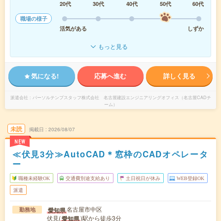
20代
30代
40代
50代
60代
職場の様子
活気がある
しずか
もっと見る
気になる!
応募へ進む
詳しく見る
派遣会社
パーソルテンプスタッフ株式会社 名古屋建設エンジニアリングオフィス（名古屋CADチ
ーム）
未読
掲載日
2026/08/07
NEW
≪伏見3分≫AutoCAD＊窓枠のCADオペレータ
ー
職種未経験OK
交通費別途支給あり
土日祝日が休み
WEB登録OK
派遣
名古屋市中区
愛知県
勤務地
伏見(
)駅から徒歩3分
愛知県