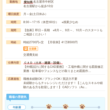
名古屋市中村区
愛知県
勤務地
名古屋駅から徒歩10分
月～金(土日休み）
曜日頻度
8:30～17:15（休憩:60分） ※残業少なめ
時間
【急募】即日～長期 ※8月～、9月～、10月～のスタートも
期間
ご相談ください！
時給2700円+交 【月収例】41万8500円
時給
交通費
交通費支給
ＣＡＤ（土木・建築・設備）
仕事内容
【外構設計に関するCAD業務】・工場外構に関する図面修正
業務・駐車場やフェンスなどの取りまとめ図面作…
職種未経験OK / ブランクOK / 英語力不要
応募資格
未経験からもチャレンジいただけます！【こんなスキルや経
験のある方を歓迎します！】 CADソフト（Au…
職場の雰囲気
年齢層