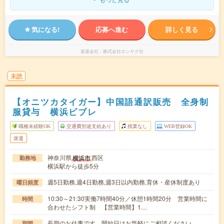
気になる!
応募へ進む
詳しく見る
派遣会社
株式会社ホンヤク社
未読
【オニツカタイガー】中国語通訳販売 全身制
服貸与 横浜ビブレ
職種未経験OK
交通費別途支給あり
残業なし
WEB登録OK
派遣
神奈川県
西区
横浜市
勤務地
横浜駅から徒歩5分
週5日勤務,週4日勤務,週3日以内勤務,育休・産休制度あり
曜日頻度
10:30～21:30実働7時間40分／休憩1時間20分 営業時間に
時間
合わせたシフト制 【営業時間】1…
長期のお仕事です。開始日はお気軽にご相談ください。
期間