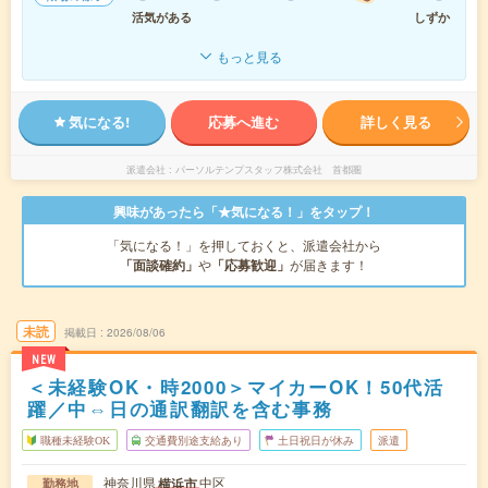
活気がある
しずか
もっと見る
気になる!
応募へ進む
詳しく見る
派遣会社
パーソルテンプスタッフ株式会社 首都圏
興味があったら「★気になる！」をタップ！
「気になる！」を押しておくと、派遣会社から
「面談確約」
や
「応募歓迎」
が届きます！
未読
掲載日
2026/08/06
NEW
＜未経験OK・時2000＞マイカーOK！50代活
躍／中⇔日の通訳翻訳を含む事務
職種未経験OK
交通費別途支給あり
土日祝日が休み
派遣
神奈川県
中区
横浜市
勤務地