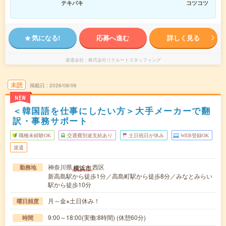
テキパキ
コツコツ
気になる!
応募へ進む
詳しく見る
派遣会社
株式会社リクルートスタッフィング
未読
掲載日
2026/08/06
NEW
＜韓国語を仕事にしたい方＞大手メーカーで翻
訳・事務サポート
職種未経験OK
交通費別途支給あり
土日祝日が休み
WEB登録OK
派遣
神奈川県
西区
横浜市
勤務地
新高島駅から徒歩1分／高島町駅から徒歩8分／みなとみらい
駅から徒歩10分
月～金※土日休み！
曜日頻度
9:00～18:00(実働:8時間) (休憩60分)
時間