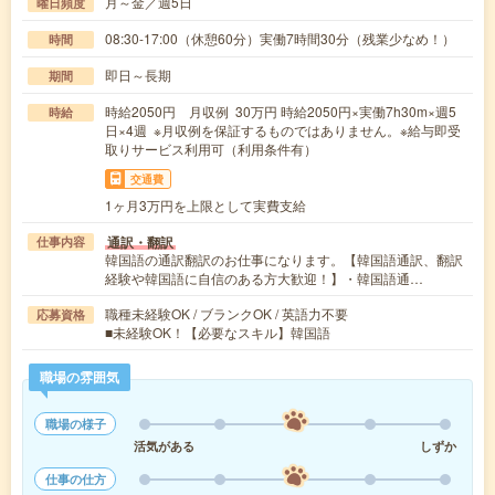
月～金／週5日
曜日頻度
08:30-17:00（休憩60分）実働7時間30分（残業少なめ！）
時間
即日～長期
期間
時給2050円 月収例 30万円 時給2050円×実働7h30m×週5
時給
日×4週 ※月収例を保証するものではありません。※給与即受
取りサービス利用可（利用条件有）
交通費
1ヶ月3万円を上限として実費支給
通訳・翻訳
仕事内容
韓国語の通訳翻訳のお仕事になります。【韓国語通訳、翻訳
経験や韓国語に自信のある方大歓迎！】・韓国語通…
職種未経験OK / ブランクOK / 英語力不要
応募資格
■未経験OK！【必要なスキル】韓国語
職場の雰囲気
職場の様子
活気がある
しずか
仕事の仕方