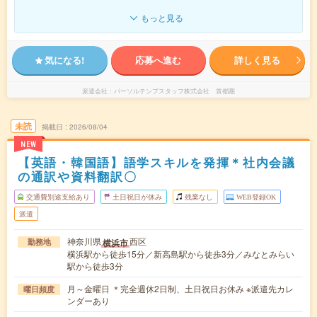
もっと見る
気になる!
応募へ進む
詳しく見る
派遣会社
パーソルテンプスタッフ株式会社 首都圏
未読
掲載日
2026/08/04
NEW
【英語・韓国語】語学スキルを発揮＊社内会議
の通訳や資料翻訳〇
交通費別途支給あり
土日祝日が休み
残業なし
WEB登録OK
派遣
神奈川県
西区
横浜市
勤務地
横浜駅から徒歩15分／新高島駅から徒歩3分／みなとみらい
駅から徒歩3分
月～金曜日 ＊完全週休2日制、土日祝日お休み ※派遣先カレ
曜日頻度
ンダーあり