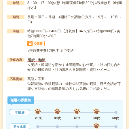
8：30～17：00(休憩1時間/実働7時間30分) ※残業は月10時間
時間
ほど♪
長期＊即日～長期 ※開始日の調整〇(8月～・9月～・10月～
期間
〇)
時給2300円～2400円 【月収例】34.5万円＝時給2300円×実
時給
働7時間30分×20日
交通費
※交通費実費3万円/月まで支給
通訳・翻訳
仕事内容
＼英語・韓国語を活かす通訳翻訳のお仕事／・社内打ち合わ
せでの日韓通訳・社内資料の日韓翻訳・資料やメー…
英語力不要
応募資格
◎韓国語の通訳翻訳のご経験◎◎英語の翻訳、日常会話が可
能な方◎先々の転職希望の方もお気軽にご相談くだ…
職場の雰囲気
年齢層
20代
30代
40代
50代
60代
男女比率