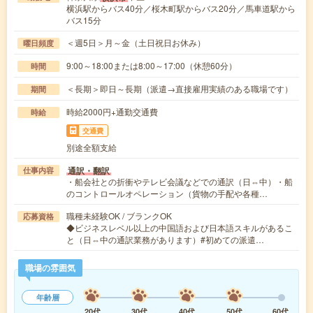
横浜駅からバス40分／桜木町駅からバス20分／馬車道駅から
バス15分
＜週5日＞月～金（土日祝日お休み）
曜日頻度
9:00～18:00または8:00～17:00（休憩60分）
時間
＜長期＞即日～長期（派遣→直接雇用実績のある職場です）
期間
時給2000円+通勤交通費
時給
交通費
別途全額支給
通訳・翻訳
仕事内容
・船会社との折衝やテレビ会議などでの通訳（日⇔中）・船
のコントロールオペレーション（貨物の手配や各種…
職種未経験OK / ブランクOK
応募資格
◆ビジネスレベル以上の中国語および日本語スキルがあるこ
と（日⇔中の通訳業務があります）#初めての派遣…
職場の雰囲気
年齢層
20代
30代
40代
50代
60代