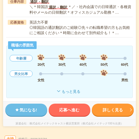
通訳・翻訳
仕事内容
＼＊韓国語
＊／・社内会議での日韓通訳・各種資
通訳・翻訳
料やメールの日韓翻訳＊オフィスカジュアル勤務＊…
英語力不要
応募資格
◎韓国語の通訳翻訳のご経験◎先々の転職希望の方もお気軽
にご相談ください＊時期に合わせて別件紹介も！＊…
職場の雰囲気
年齢層
20代
30代
40代
50代
60代
男女比率
女性
男性
もっと見る
気になる!
応募へ進む
詳しく見る
派遣会社
株式会社メイテックキャスト横浜営業所（株式会社メイテック100％出資）
未読
掲載日
2026/07/30