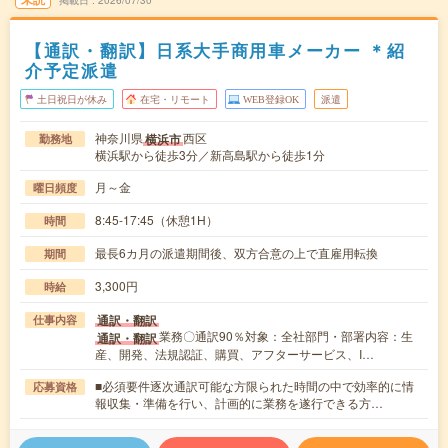
【通訳・翻訳】日系大手商用車メーカー ＊紹
介予定派遣
土日祝日が休み
在宅・リモート
WEB登録OK
派遣
神奈川県
西区
横浜市
勤務地
横浜駅から徒歩3分／新高島駅から徒歩1分
月～金
曜日頻度
8:45-17:45（休憩1H）
時間
最長6カ月の派遣期間後、双方合意の上で直雇用転換
期間
3,300円
時給
通訳・翻訳
仕事内容
業務〇通訳90％対象：全社部門・部署内容：生
通訳・翻訳
産、開発、法規認証、購買、アフターサービス、I…
■必須要件逐次通訳可能な方限られた時間の中で効率的に情
応募資格
報収集・準備を行い、計画的に業務を遂行できる方…