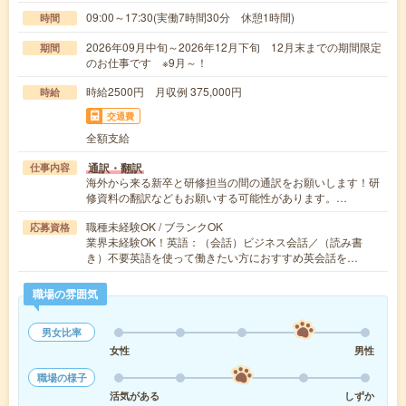
09:00～17:30(実働7時間30分 休憩1時間)
時間
2026年09月中旬～2026年12月下旬 12月末までの期間限定
期間
のお仕事です ※9月～！
時給2500円 月収例 375,000円
時給
交通費
全額支給
通訳・翻訳
仕事内容
海外から来る新卒と研修担当の間の通訳をお願いします！研
修資料の翻訳などもお願いする可能性があります。…
職種未経験OK / ブランクOK
応募資格
業界未経験OK！英語：（会話）ビジネス会話／（読み書
き）不要英語を使って働きたい方におすすめ英会話を…
職場の雰囲気
男女比率
女性
男性
職場の様子
活気がある
しずか