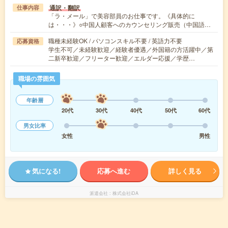
通訳・翻訳
仕事内容
「ラ・メール」で美容部員のお仕事です。《具体的に
は・・・》○中国人顧客へのカウンセリング販売（中国語…
職種未経験OK / パソコンスキル不要 / 英語力不要
応募資格
学生不可／未経験歓迎／経験者優遇／外国籍の方活躍中／第
二新卒歓迎／フリーター歓迎／エルダー応援／学歴…
職場の雰囲気
年齢層
20代
30代
40代
50代
60代
男女比率
女性
男性
気になる!
応募へ進む
詳しく見る
派遣会社
株式会社iDA