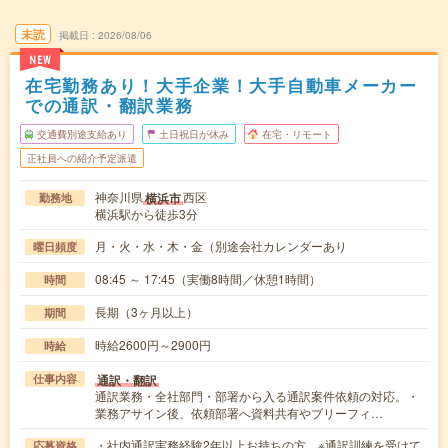
未読
掲載日
2026/08/06
NEW
在宅勤務あり！大手企業！大手自動車メーカー
での通訳・翻訳業務
交通費別途支給あり
土日祝日が休み
在宅・リモート
正社員への紹介予定派遣
神奈川県
西区
横浜市
勤務地
横浜駅から徒歩3分
月・火・水・木・金（別途会社カレンダーあり
曜日頻度
08:45 ～ 17:45（実働8時間／休憩1時間）
時間
長期（3ヶ月以上）
期間
時給2600円～2900円
時給
通訳・翻訳
仕事内容
通訳業務・全社部門・部署から入る通訳案件依頼の対応。・
業務アサイン後、依頼部署へ資料共有やブリーフィ…
・社内通訳実務経験2年以上お持ちの方。※通訳訓練を受けて
応募資格