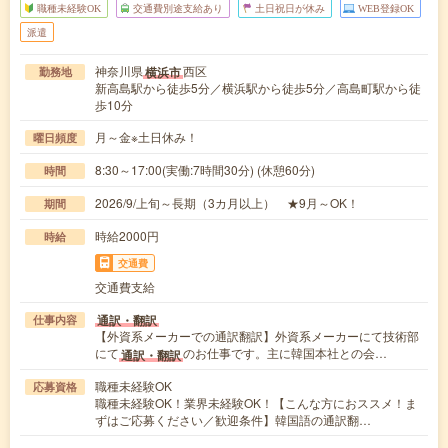
職種未経験OK
交通費別途支給あり
土日祝日が休み
WEB登録OK
派遣
神奈川県
西区
横浜市
勤務地
新高島駅から徒歩5分／横浜駅から徒歩5分／高島町駅から徒
歩10分
月～金※土日休み！
曜日頻度
8:30～17:00(実働:7時間30分) (休憩60分)
時間
2026/9/上旬～長期（3カ月以上） ★9月～OK！
期間
時給2000円
時給
交通費
交通費支給
通訳・翻訳
仕事内容
【外資系メーカーでの通訳翻訳】外資系メーカーにて技術部
にて
のお仕事です。主に韓国本社との会…
通訳・翻訳
職種未経験OK
応募資格
職種未経験OK！業界未経験OK！【こんな方におススメ！ま
ずはご応募ください／歓迎条件】韓国語の通訳翻…