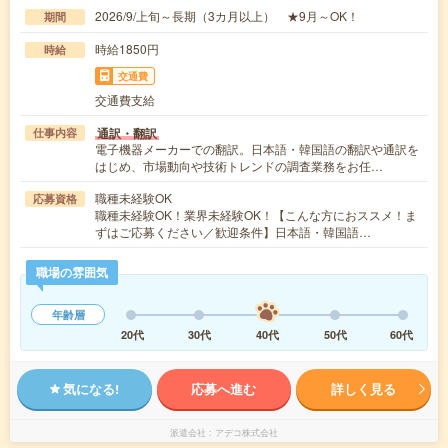
2026/9/上旬～長期（3カ月以上） ★9月～OK！
期間
時給1850円
時給
交通費
交通費支給
通訳・翻訳
仕事内容
電子機器メーカーでの翻訳。日本語・韓国語の翻訳や通訳を
はじめ、市場動向や技術トレンドの調査業務をお任…
職種未経験OK
応募資格
職種未経験OK！業界未経験OK！【こんな方におススメ！ま
ずはご応募ください／歓迎条件】日本語・韓国語…
職場の雰囲気
年齢層
20代
30代
40代
50代
60代
気になる!
応募へ進む
詳しく見る
派遣会社
アデコ株式会社