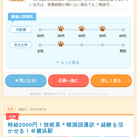
いる方は、実務経験が満たない場合でもご相談可…
職場の雰囲気
年齢層
20代
30代
40代
50代
60代
男女比率
女性
男性
もっと見る
気になる!
応募へ進む
詳しく見る
派遣会社
株式会社サイマル・ビジネスコミュニケーションズ
未読
掲載日
2026/08/05
NEW
時給2000円！技術系＊韓国語通訳＊経験を活
かせる！＠横浜駅