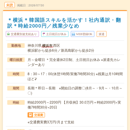
未読
掲載日
2026/07/30
＊横浜＊韓国語スキルを活かす！社内通訳・翻
訳＊時給2000円／残業少なめ
交通費別途支給あり
土日祝日が休み
WEB登録OK
派遣
神奈川県
西区
横浜市
勤務地
横浜駅から徒歩6分／新高島駅から徒歩2分
月～金曜日 ＊完全週休2日制、土日祝日お休み ※派遣先カレ
曜日頻度
ンダーあり
8：30～17：00(休憩1時間/実働7時間30分) ※残業は月10時間
時間
ほど♪
長期＊即日～長期 ※開始日の調整〇(8月～・9月～・10月～
期間
〇)
時給2000円～2200円 【月収例】30.0万円＝時給2000円×実
時給
働7時間30分×20日
交通費
※交通費実費3万円/月まで支給