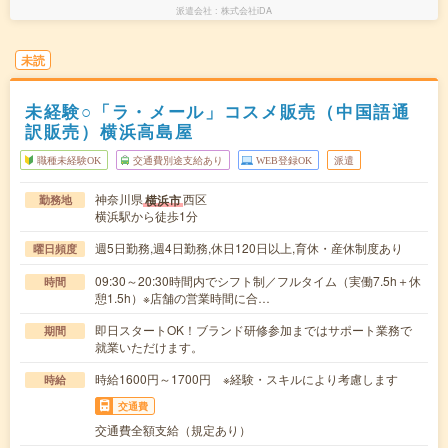
派遣会社
株式会社iDA
未読
未経験○「ラ・メール」コスメ販売（中国語通
訳販売）横浜高島屋
職種未経験OK
交通費別途支給あり
WEB登録OK
派遣
神奈川県
西区
横浜市
勤務地
横浜駅から徒歩1分
週5日勤務,週4日勤務,休日120日以上,育休・産休制度あり
曜日頻度
09:30～20:30時間内でシフト制／フルタイム（実働7.5h＋休
時間
憩1.5h）※店舗の営業時間に合…
即日スタートOK！ブランド研修参加まではサポート業務で
期間
就業いただけます。
時給1600円～1700円 ※経験・スキルにより考慮します
時給
交通費
交通費全額支給（規定あり）