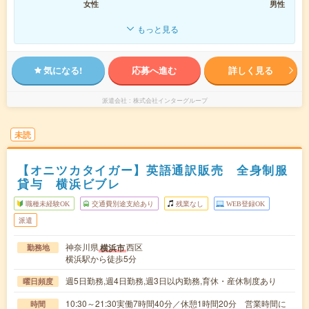
女性
男性
もっと見る
気になる!
応募へ進む
詳しく見る
派遣会社
株式会社インターグループ
未読
【オニツカタイガー】英語通訳販売 全身制服
貸与 横浜ビブレ
職種未経験OK
交通費別途支給あり
残業なし
WEB登録OK
派遣
神奈川県
西区
横浜市
勤務地
横浜駅から徒歩5分
週5日勤務,週4日勤務,週3日以内勤務,育休・産休制度あり
曜日頻度
10:30～21:30実働7時間40分／休憩1時間20分 営業時間に
時間