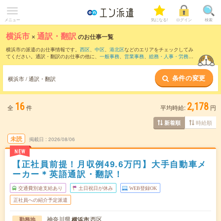
メニュー
気になる!
ログイン
検索
横浜市
×
通訳・翻訳
のお仕事一覧
横浜市の派遣のお仕事情報です。
西区
、
中区
、
港北区
などのエリアをチェックしてみ
てください。通訳・翻訳のお仕事の他に、
一般事務
、
営業事務
、
総務・人事・労務
な
どを取り揃えています。さらに、
短期
・
単発
などの期間や、
職種未経験OK
などのこだ
わり条件で絞り込んでいただけます。職種辞典：
通訳・翻訳のお仕事とは？とは？
条件の変更
横浜市 / 通訳・翻訳
16
2,178
全
件
平均時給:
円
時給順
新着順
未読
掲載日
2026/08/06
NEW
【正社員前提！月収例49.6万円】大手自動車メ
ーカー＊英語通訳・翻訳！
交通費別途支給あり
土日祝日が休み
WEB登録OK
正社員への紹介予定派遣
神奈川県
西区
横浜市
勤務地