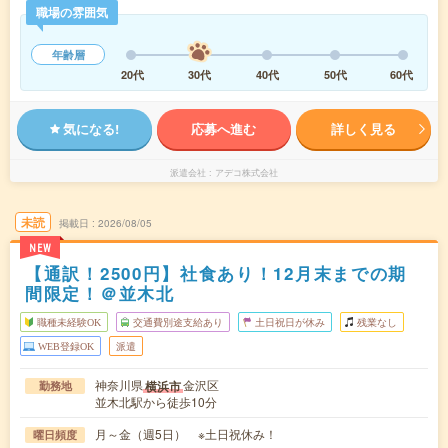
職場の雰囲気
年齢層
20代
30代
40代
50代
60代
気になる!
応募へ進む
詳しく見る
派遣会社
アデコ株式会社
未読
掲載日
2026/08/05
NEW
【通訳！2500円】社食あり！12月末までの期
間限定！＠並木北
職種未経験OK
交通費別途支給あり
土日祝日が休み
残業なし
WEB登録OK
派遣
神奈川県
金沢区
横浜市
勤務地
並木北駅から徒歩10分
月～金（週5日） ※土日祝休み！
曜日頻度