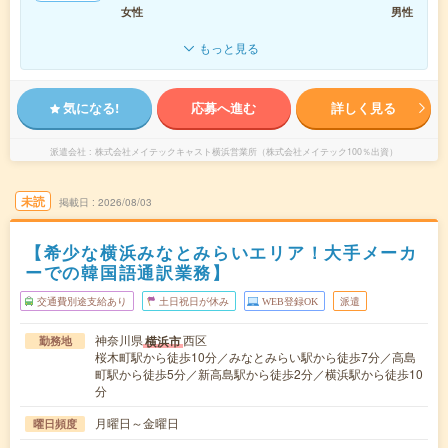
女性
男性
もっと見る
気になる!
応募へ進む
詳しく見る
派遣会社
株式会社メイテックキャスト横浜営業所（株式会社メイテック100％出資）
未読
掲載日
2026/08/03
【希少な横浜みなとみらいエリア！大手メーカ
ーでの韓国語通訳業務】
交通費別途支給あり
土日祝日が休み
WEB登録OK
派遣
神奈川県
西区
横浜市
勤務地
桜木町駅から徒歩10分／みなとみらい駅から徒歩7分／高島
町駅から徒歩5分／新高島駅から徒歩2分／横浜駅から徒歩10
分
月曜日～金曜日
曜日頻度