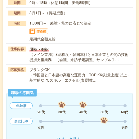
9時～18時（休憩1時間、実働8時間）
時間
8月1日～（長期想定）
期間
1,800円～ 経験・能力に応じて決定
時給
交通費
定期代全額支給
通訳・翻訳
仕事内容
【メイン業務】8割程度・韓国本社と日本企業との間の技術
提携支援業務 （会議、来訪予定調整、サンプル手…
ブランクOK
応募資格
・韓国語と日本語の高度な運用力 TOPIK6級(最上級)以上・
基本的なPCスキル エクセル(表,関数…
職場の雰囲気
年齢層
20代
30代
40代
50代
60代
男女比率
女性
男性
もっと見る