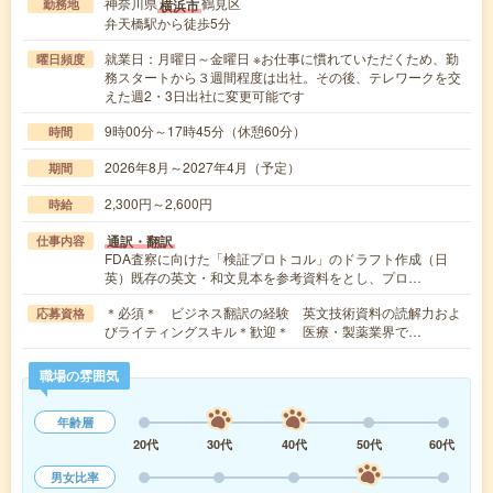
神奈川県
鶴見区
横浜市
勤務地
弁天橋駅から徒歩5分
就業日：月曜日～金曜日 ※お仕事に慣れていただくため、勤
曜日頻度
務スタートから３週間程度は出社。その後、テレワークを交
えた週2・3日出社に変更可能です
9時00分～17時45分（休憩60分）
時間
2026年8月～2027年4月（予定）
期間
2,300円～2,600円
時給
通訳・翻訳
仕事内容
FDA査察に向けた「検証プロトコル」のドラフト作成（日
英）既存の英文・和文見本を参考資料をとし、プロ…
＊必須＊ ビジネス翻訳の経験 英文技術資料の読解力およ
応募資格
びライティングスキル＊歓迎＊ 医療・製薬業界で…
職場の雰囲気
年齢層
20代
30代
40代
50代
60代
男女比率