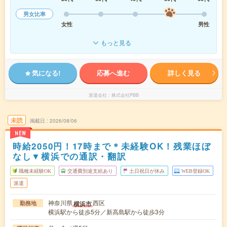
男女比率
女性
男性
もっと見る
気になる!
応募へ進む
詳しく見る
派遣会社
株式会社PBB
未読
掲載日
2026/08/06
NEW
時給2050円！17時まで＊未経験OK！残業ほぼ
なし▼横浜での通訳・翻訳
職種未経験OK
交通費別途支給あり
土日祝日が休み
WEB登録OK
派遣
神奈川県
西区
横浜市
勤務地
横浜駅から徒歩5分／新高島駅から徒歩3分