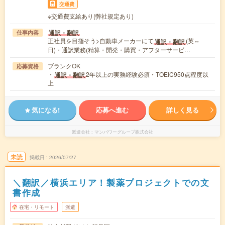
交通費
※交通費支給あり(弊社規定あり)
通訳・翻訳
仕事内容
正社員を目指そう>自動車メーカーにて
(英⇔
通訳・翻訳
日)・通訳業務(精算・開発・購買・アフターサービ…
ブランクOK
応募資格
・
2年以上の実務経験必須・TOEIC950点程度以
通訳・翻訳
上
気になる!
応募へ進む
詳しく見る
派遣会社
マンパワーグループ株式会社
未読
掲載日
2026/07/27
＼翻訳／横浜エリア！製薬プロジェクトでの文
書作成
在宅・リモート
派遣