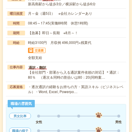
新高島駅から徒歩3分／横浜駅から徒歩6分
月～金（週5日） ※会社カレンダーあり
曜日頻度
08:45～17:45(実働8時間 休憩1時間)
時間
【急募】即日～長期 ※8月～！
期間
時給3100円 月収例 496,000円+残業代
時給
交通費
全額支給
通訳・翻訳
仕事内容
【全社部門・部署から入る通訳案件依頼の対応】＊通訳：
80％ （逐次＆同時の割合いは80：20(同時案…
・逐次通訳の経験をお持ちの方・英語スキル（ビジネスレベ
応募資格
ル）・Word, Excel, Powerpo…
職場の雰囲気
男女比率
女性
男性
職場の様子