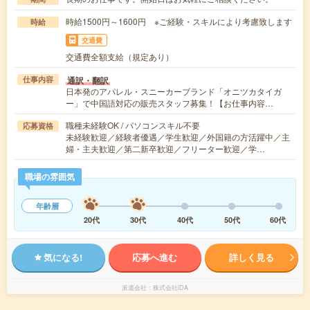
時給1500円～1600円 ※ご経験・スキルにより考慮致します
時給
交通費
交通費全額支給（規定あり）
通訳・翻訳
仕事内容
日本発のアパレル・スニーカーブランド「オニツカタイガ
ー」で中国語対応の販売スタッフ募集！【お仕事内容…
職種未経験OK / パソコンスキル不要
応募資格
未経験歓迎／経験者優遇／学生歓迎／外国籍の方活躍中／主
婦・主夫歓迎／第二新卒歓迎／フリーター歓迎／学…
職場の雰囲気
年齢層
20代
30代
40代
50代
60代
気になる!
応募へ進む
詳しく見る
派遣会社
株式会社iDA