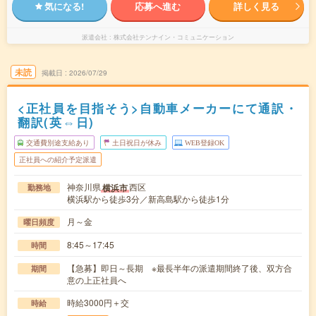
気になる!
応募へ進む
詳しく見る
派遣会社
株式会社テンナイン・コミュニケーション
未読
掲載日
2026/07/29
<正社員を目指そう>自動車メーカーにて通訳・
翻訳(英⇔日)
交通費別途支給あり
土日祝日が休み
WEB登録OK
正社員への紹介予定派遣
神奈川県
西区
横浜市
勤務地
横浜駅から徒歩3分／新高島駅から徒歩1分
月～金
曜日頻度
8:45～17:45
時間
【急募】即日～長期 ※最長半年の派遣期間終了後、双方合
期間
意の上正社員へ
時給3000円＋交
時給