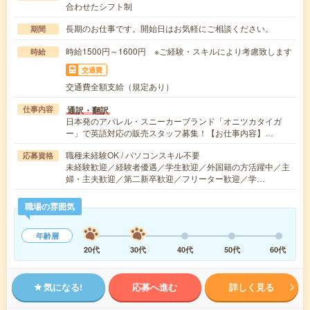
合わせたシフト制
長期のお仕事です。開始日はお気軽にご相談ください。
期間
時給1500円～1600円 ※ご経験・スキルにより考慮致します
時給
交通費
交通費全額支給（規定あり）
通訳・翻訳
仕事内容
日本発のアパレル・スニーカーブランド「オニツカタイガ
ー」で英語対応の販売スタッフ募集！【お仕事内容】…
職種未経験OK / パソコンスキル不要
応募資格
未経験歓迎／経験者優遇／学生歓迎／外国籍の方活躍中／主
婦・主夫歓迎／第二新卒歓迎／フリーター歓迎／学…
職場の雰囲気
年齢層
20代
30代
40代
50代
60代
気になる!
応募へ進む
詳しく見る