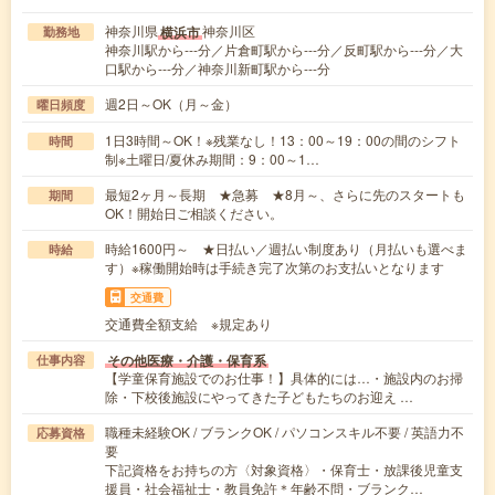
神奈川県
神奈川区
横浜市
勤務地
神奈川駅から---分／片倉町駅から---分／反町駅から---分／大
口駅から---分／神奈川新町駅から---分
週2日～OK（月～金）
曜日頻度
1日3時間～OK！※残業なし！13：00～19：00の間のシフト
時間
制※土曜日/夏休み期間：9：00～1…
最短2ヶ月～長期 ★急募 ★8月～、さらに先のスタートも
期間
OK！開始日ご相談ください。
時給1600円～ ★日払い／週払い制度あり（月払いも選べま
時給
す）※稼働開始時は手続き完了次第のお支払いとなります
交通費
交通費全額支給 ※規定あり
その他医療・介護・保育系
仕事内容
【学童保育施設でのお仕事！】具体的には…・施設内のお掃
除・下校後施設にやってきた子どもたちのお迎え …
職種未経験OK / ブランクOK / パソコンスキル不要 / 英語力不
応募資格
要
下記資格をお持ちの方〈対象資格〉・保育士・放課後児童支
援員・社会福祉士・教員免許＊年齢不問・ブランク…