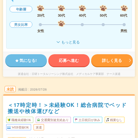
年齢層
20代
30代
40代
50代
60代
男女比率
女性
男性
もっと見る
気になる!
応募へ進む
詳しく見る
派遣会社
日研トータルソーシング株式会社 メディカルケア事業部 ナース派遣
未読
掲載日
2026/07/26
＜17時定時！＞未経験OK！総合病院でベッド
搬送や検体運びなど
職種未経験OK
交通費別途支給あり
土日祝日が休み
残業なし
WEB登録OK
派遣