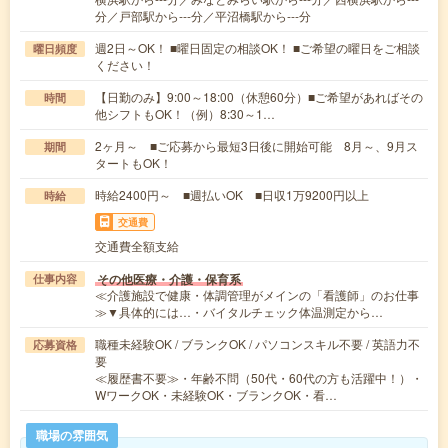
分／戸部駅から---分／平沼橋駅から---分
週2日～OK！ ■曜日固定の相談OK！ ■ご希望の曜日をご相談
曜日頻度
ください！
【日勤のみ】9:00～18:00（休憩60分）■ご希望があればその
時間
他シフトもOK！（例）8:30～1…
2ヶ月～ ■ご応募から最短3日後に開始可能 8月～、9月ス
期間
タートもOK！
時給2400円～ ■週払いOK ■日収1万9200円以上
時給
交通費
交通費全額支給
その他医療・介護・保育系
仕事内容
≪介護施設で健康・体調管理がメインの「看護師」のお仕事
≫▼具体的には…・バイタルチェック体温測定から…
職種未経験OK / ブランクOK / パソコンスキル不要 / 英語力不
応募資格
要
≪履歴書不要≫・年齢不問（50代・60代の方も活躍中！）・
WワークOK・未経験OK・ブランクOK・看…
職場の雰囲気