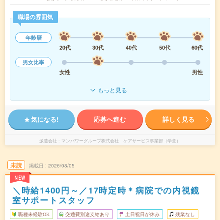
職場の雰囲気
年齢層
20代
30代
40代
50代
60代
男女比率
女性
男性
もっと見る
気になる!
応募へ進む
詳しく見る
派遣会社
マンパワーグループ株式会社 ケアサービス事業部（学童）
未読
掲載日
2026/08/05
NEW
＼時給1400円～／17時定時＊病院での内視鏡
室サポートスタッフ
職種未経験OK
交通費別途支給あり
土日祝日が休み
残業なし