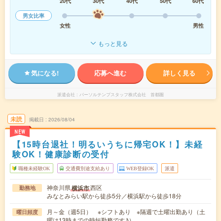
20代
30代
40代
50代
60代
男女比率
女性
男性
もっと見る
気になる!
応募へ進む
詳しく見る
派遣会社
パーソルテンプスタッフ株式会社 首都圏
未読
掲載日
2026/08/04
NEW
【15時台退社！明るいうちに帰宅OK！】未経
験OK！健康診断の受付
職種未経験OK
交通費別途支給あり
WEB登録OK
派遣
神奈川県
西区
横浜市
勤務地
みなとみらい駅から徒歩5分／横浜駅から徒歩18分
月～金（週5日） ※シフトあり ※隔週で土曜出勤あり（土
曜日頻度
曜は13時までの時短勤務です♪）