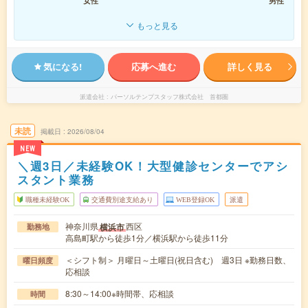
女性
男性
もっと見る
気になる!
応募へ進む
詳しく見る
派遣会社
パーソルテンプスタッフ株式会社 首都圏
未読
掲載日
2026/08/04
NEW
＼週3日／未経験OK！大型健診センターでアシ
スタント業務
職種未経験OK
交通費別途支給あり
WEB登録OK
派遣
神奈川県
西区
横浜市
勤務地
高島町駅から徒歩1分／横浜駅から徒歩11分
＜シフト制＞ 月曜日～土曜日(祝日含む) 週3日 ※勤務日数、
曜日頻度
応相談
8:30～14:00※時間帯、応相談
時間