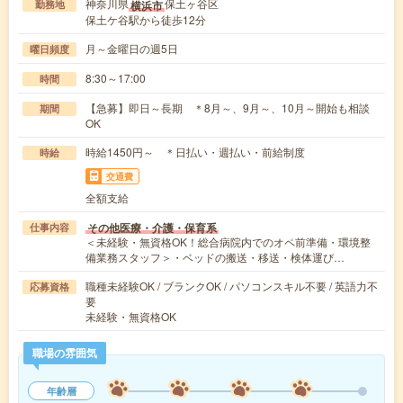
神奈川県
保土ヶ谷区
横浜市
勤務地
保土ケ谷駅から徒歩12分
月～金曜日の週5日
曜日頻度
8:30～17:00
時間
【急募】即日～長期 ＊8月～、9月～、10月～開始も相談
期間
OK
時給1450円～ ＊日払い・週払い・前給制度
時給
交通費
全額支給
その他医療・介護・保育系
仕事内容
＜未経験・無資格OK！総合病院内でのオペ前準備・環境整
備業務スタッフ＞・ベッドの搬送・移送・検体運び…
職種未経験OK / ブランクOK / パソコンスキル不要 / 英語力不
応募資格
要
未経験・無資格OK
職場の雰囲気
年齢層