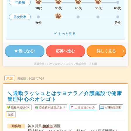
年齢層
20代
30代
40代
50代
60代
男女比率
女性
男性
もっと見る
気になる!
応募へ進む
詳しく見る
派遣会社
パーソルテンプスタッフ株式会社 首都圏
未読
掲載日
2026/07/27
＼通勤ラッシュとはサヨナラ／介護施設で健康
管理中心のオシゴト
職種未経験OK
交通費別途支給あり
土日祝日が休み
WEB登録OK
派遣
神奈川県
西区
横浜市
勤務地
横浜駅から---分／みなとみらい駅から---分／西横浜駅から---