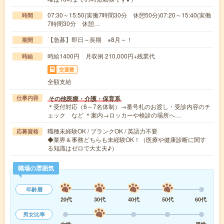
07:30～15:50(実働7時間30分 休憩50分)07:20～15:40(実働
時間
7時間30分 休憩…
【急募】即日～長期 ※8月～！
期間
時給1400円 月収例 210,000円+残業代
時給
交通費
全額支給
その他医療・介護・保育系
仕事内容
＊受付対応（6～7名体制）→番号札のお渡し・受診内容のチ
ェック など ＊案内→ロッカーや検診の場所へ…
職種未経験OK / ブランクOK / 英語力不要
応募資格
◆業界＆事務どちらも未経験OK！（医療や健康診断に関す
る知識はゼロで大丈夫♪）
職場の雰囲気
年齢層
20代
30代
40代
50代
60代
男女比率