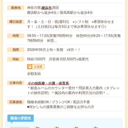
神奈川県
西区
横浜市
勤務地
横浜駅から徒歩4分／新高島駅から徒歩4分
月～金・土・日・祝(週5日) ※シフト制 ※希望休出せま
曜日頻度
す！（土日祝日は毎月3日まで休み希望出せます◎）
08:55～17:25(実働7時間45分 休憩45分)09:25～17:55(実働
時間
7時間45分 休憩…
2026年09月上旬～長期 ※9月～！
期間
時給1500円 月収例 232,500円+残業代
時給
交通費
全額支給
その他医療・介護・保育系
仕事内容
＊献血ルームのカウンター受付＊問診票入力案内（タブレッ
トの操作説明）＊施設内の案内や利用方法の説明＊…
職種未経験OK / ブランクOK / 英語力不要
応募資格
■何かしらの接客業務のご経験をお持ちの方
職場の雰囲気