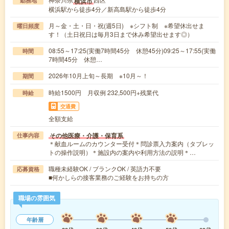
横浜市
勤務地
横浜駅から徒歩4分／新高島駅から徒歩4分
月～金・土・日・祝(週5日) ※シフト制 ※希望休出せま
曜日頻度
す！（土日祝日は毎月3日まで休み希望出せます◎）
08:55～17:25(実働7時間45分 休憩45分)09:25～17:55(実働
時間
7時間45分 休憩…
2026年10月上旬～長期 ※10月～！
期間
時給1500円 月収例 232,500円+残業代
時給
交通費
全額支給
その他医療・介護・保育系
仕事内容
＊献血ルームのカウンター受付＊問診票入力案内（タブレッ
トの操作説明）＊施設内の案内や利用方法の説明＊…
職種未経験OK / ブランクOK / 英語力不要
応募資格
■何かしらの接客業務のご経験をお持ちの方
職場の雰囲気
年齢層