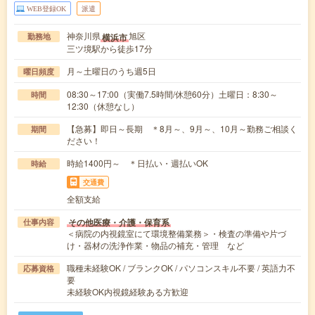
WEB登録OK
派遣
神奈川県
旭区
横浜市
勤務地
三ツ境駅から徒歩17分
月～土曜日のうち週5日
曜日頻度
08:30～17:00（実働7.5時間/休憩60分）土曜日：8:30～
時間
12:30（休憩なし）
【急募】即日～長期 ＊8月～、9月～、10月～勤務ご相談く
期間
ださい！
時給1400円～ ＊日払い・週払いOK
時給
交通費
全額支給
その他医療・介護・保育系
仕事内容
＜病院の内視鏡室にて環境整備業務＞・検査の準備や片づ
け・器材の洗浄作業・物品の補充・管理 など
職種未経験OK / ブランクOK / パソコンスキル不要 / 英語力不
応募資格
要
未経験OK内視鏡経験ある方歓迎