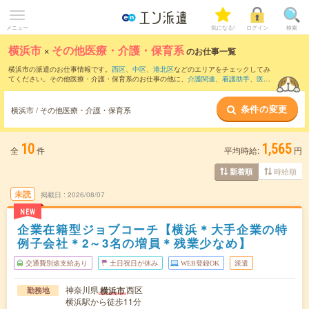
メニュー
気になる!
ログイン
検索
横浜市
×
その他医療・介護・保育系
のお仕事一覧
横浜市の派遣のお仕事情報です。
西区
、
中区
、
港北区
などのエリアをチェックしてみ
てください。その他医療・介護・保育系のお仕事の他に、
介護関連
、
看護助手
、
医療
事務・病院受付
などを取り揃えています。さらに、
短期
・
単発
などの期間や、
職種未
経験OK
などのこだわり条件で絞り込んでいただけます。
条件の変更
横浜市 / その他医療・介護・保育系
10
1,565
全
件
平均時給:
円
時給順
新着順
未読
掲載日
2026/08/07
NEW
企業在籍型ジョブコーチ【横浜＊大手企業の特
例子会社＊2～3名の増員＊残業少なめ】
交通費別途支給あり
土日祝日が休み
WEB登録OK
派遣
神奈川県
西区
横浜市
勤務地
横浜駅から徒歩11分