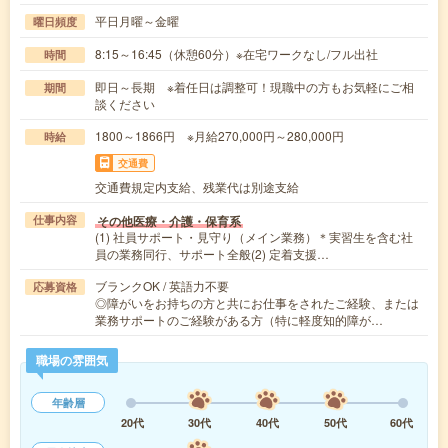
平日月曜～金曜
曜日頻度
8:15～16:45（休憩60分）※在宅ワークなし/フル出社
時間
即日～長期 ※着任日は調整可！現職中の方もお気軽にご相
期間
談ください
1800～1866円 ※月給270,000円～280,000円
時給
交通費
交通費規定内支給、残業代は別途支給
その他医療・介護・保育系
仕事内容
(1) 社員サポート・見守り（メイン業務）＊実習生を含む社
員の業務同行、サポート全般(2) 定着支援…
ブランクOK / 英語力不要
応募資格
◎障がいをお持ちの方と共にお仕事をされたご経験、または
業務サポートのご経験がある方（特に軽度知的障が…
職場の雰囲気
年齢層
20代
30代
40代
50代
60代