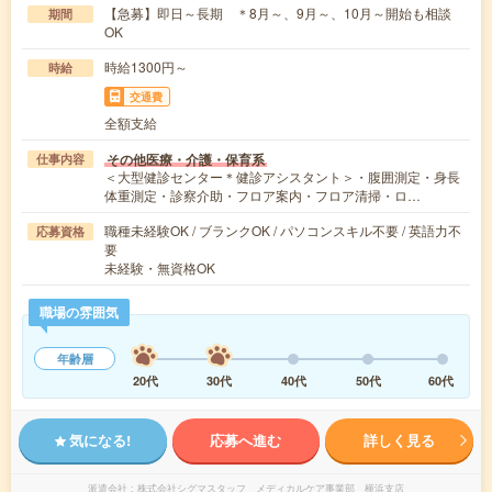
【急募】即日～長期 ＊8月～、9月～、10月～開始も相談
期間
OK
時給1300円～
時給
交通費
全額支給
その他医療・介護・保育系
仕事内容
＜大型健診センター＊健診アシスタント＞・腹囲測定・身長
体重測定・診察介助・フロア案内・フロア清掃・ロ…
職種未経験OK / ブランクOK / パソコンスキル不要 / 英語力不
応募資格
要
未経験・無資格OK
職場の雰囲気
年齢層
20代
30代
40代
50代
60代
気になる!
応募へ進む
詳しく見る
派遣会社
株式会社シグマスタッフ メディカルケア事業部 横浜支店