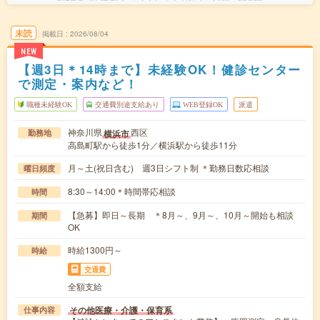
未読
掲載日
2026/08/04
NEW
【週3日＊14時まで】未経験OK！健診センター
で測定・案内など！
職種未経験OK
交通費別途支給あり
WEB登録OK
派遣
神奈川県
西区
横浜市
勤務地
高島町駅から徒歩1分／横浜駅から徒歩11分
月～土(祝日含む) 週3日シフト制 ＊勤務日数応相談
曜日頻度
8:30～14:00＊時間帯応相談
時間
【急募】即日～長期 ＊8月～、9月～、10月～開始も相談
期間
OK
時給1300円～
時給
交通費
全額支給
その他医療・介護・保育系
仕事内容