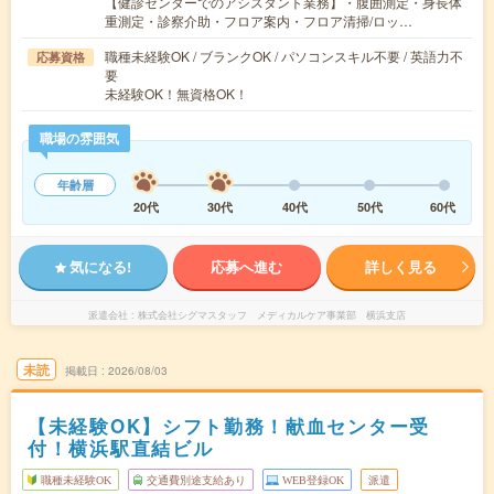
【健診センターでのアシスタント業務】・腹囲測定・身長体
重測定・診察介助・フロア案内・フロア清掃/ロッ…
職種未経験OK / ブランクOK / パソコンスキル不要 / 英語力不
応募資格
要
未経験OK！無資格OK！
職場の雰囲気
年齢層
20代
30代
40代
50代
60代
気になる!
応募へ進む
詳しく見る
派遣会社
株式会社シグマスタッフ メディカルケア事業部 横浜支店
未読
掲載日
2026/08/03
【未経験OK】シフト勤務！献血センター受
付！横浜駅直結ビル
職種未経験OK
交通費別途支給あり
WEB登録OK
派遣