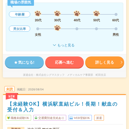
職場の雰囲気
年齢層
20代
30代
40代
50代
60代
男女比率
女性
男性
もっと見る
気になる!
応募へ進む
詳しく見る
派遣会社
株式会社シグマスタッフ メディカルケア事業部 町田支店
未読
掲載日
2026/08/04
NEW
【未経験OK】横浜駅直結ビル！長期！献血の
受付＆入力
職種未経験OK
交通費別途支給あり
WEB登録OK
派遣
神奈川県
西区