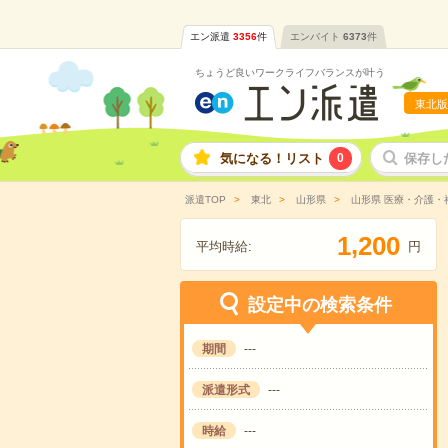
エン派遣
3356
件
エンバイト
6373
件
ちょうど良いワークライフバランスが叶う
東北版
気になる！リスト
0
保存し
派遣TOP
東北
山形県
山形県 医療・介護・
,
1
2
0
0
平均時給:
円
設定中の検索条件
期間
---
派遣形式
---
時給
---