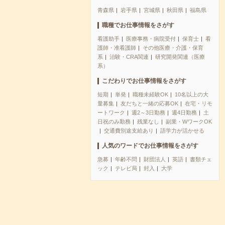
青森県
岩手県
宮城県
秋田県
福島県
職種でお仕事情報をさがす
看護助手
医療事務・病院受付
保育士
看
護師・准看護師
その他医療・介護・保育
系
治験・CRA関連
研究開発関連（医療
系）
こだわりでお仕事情報をさがす
短期
単発
職種未経験OK
10名以上の大
量募集
友だちと一緒の応募OK
在宅・リモ
ートワーク
週2～3日勤務
週4日勤務
土
日祝のみ勤務
残業なし
副業・WワークOK
交通費別途支給あり
語学力が活かせる
人気のワードでお仕事情報をさがす
急募
年齢不問
財団法人
英語
書類チェ
ック
テレビ局
封入
大学