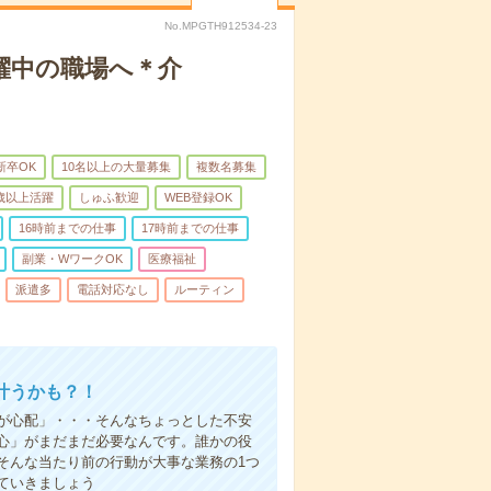
No.MPGTH912534-23
躍中の職場へ＊介
新卒OK
10名以上の大量募集
複数名募集
0歳以上活躍
しゅふ歓迎
WEB登録OK
16時前までの仕事
17時前までの仕事
副業・WワークOK
医療福祉
派遣多
電話対応なし
ルーティン
叶うかも？！
事が心配」・・・そんなちょっとした不安
心」がまだまだ必要なんです。誰かの役
そんな当たり前の行動が大事な業務の1つ
ていきましょう