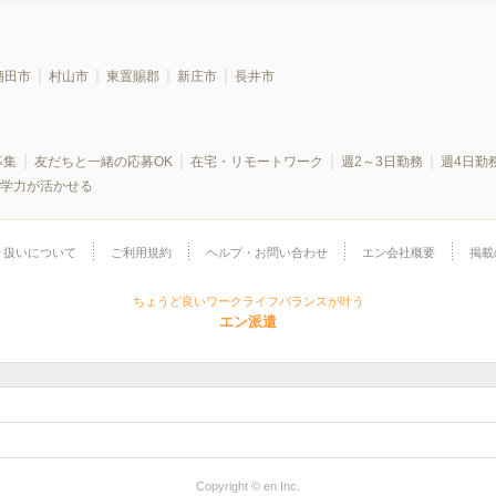
酒田市
村山市
東置賜郡
新庄市
長井市
募集
友だちと一緒の応募OK
在宅・リモートワーク
週2～3日勤務
週4日勤
学力が活かせる
り扱いについて
ご利用規約
ヘルプ・お問い合わせ
エン会社概要
掲載
ちょうど良いワークライフバランスが叶う
エン派遣
Copyright © en Inc.