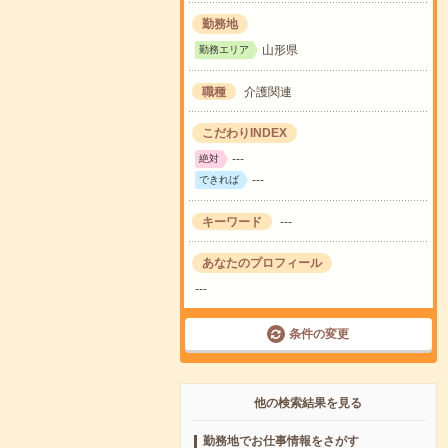
勤務地
山形県
勤務エリア
職種
介護関連
こだわりINDEX
---
絶対
---
できれば
キーワード
---
あなたのプロフィール
---
条件の変更
他の検索結果を見る
勤務地でお仕事情報をさがす