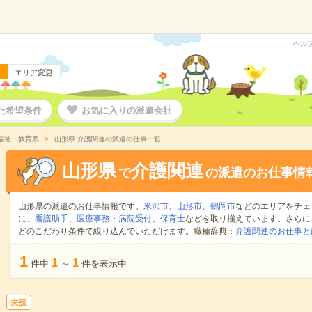
ヘル
エリア変更
た希望条件
お気に入りの派遣会社
福祉・教育系
山形県 介護関連の派遣の仕事一覧
山形県
介護関連
で
の派遣のお仕事情
山形県の派遣のお仕事情報です。
米沢市
、
山形市
、
鶴岡市
などのエリアをチェ
に、
看護助手
、
医療事務・病院受付
、
保育士
などを取り揃えています。さらに
どのこだわり条件で絞り込んでいただけます。職種辞典：
介護関連のお仕事と
1
1
1
件中
～
件を表示中
未読