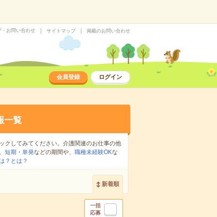
プ・お問い合わせ
サイトマップ
掲載のお問い合わせ
会員登録
ログイン
報一覧
ックしてみてください。介護関連のお仕事の他
、
短期
・
単発
などの期間や、
職種未経験OK
な
は？とは？
新着順
一括
応募