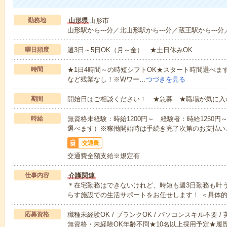
勤務地
山形県
山形市
山形駅から---分／北山形駅から---分／蔵王駅から---分
曜日頻度
週3日～5日OK（月～金） ★土日休みOK
時間
★1日4時間～の時短シフトOK★スタート時間選べます！7:00～1
など残業なし！※Wワー…
つづきを見る
期間
開始日はご相談ください！ ★急募 ★職場が気に入
時給
無資格未経験：時給1200円～ 経験者：時給1250
選べます）※稼働開始時は手続き完了次第のお支払い
交通費
交通費全額支給※規定有
仕事内容
介護関連
＊在宅勤務はできないけれど、時短も週3日勤務も叶
らす施設での生活サポートをお任せします！ ＜具体
応募資格
職種未経験OK / ブランクOK / パソコンスキル不要 /
無資格・未経験OK年齢不問★10名以上採用予定★履