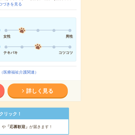
つづきを見る
女性
男性
テキパキ
コツコツ
（医療福祉介護関連）
詳しく見る
クリック！
」
や
「応募歓迎」
が届きます！