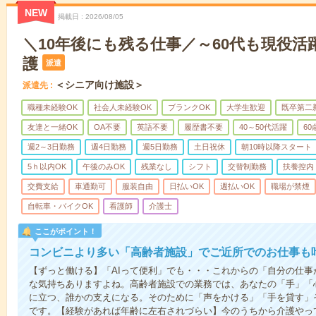
NEW
掲載日
2026/08/05
＼10年後にも残る仕事／～60代も現役活
護
派遣
＜シニア向け施設＞
派遣先
職種未経験OK
社会人未経験OK
ブランクOK
大学生歓迎
既卒第二
友達と一緒OK
OA不要
英語不要
履歴書不要
40～50代活躍
6
週2～3日勤務
週4日勤務
週5日勤務
土日祝休
朝10時以降スタート
5ｈ以内OK
午後のみOK
残業なし
シフト
交替制勤務
扶養控内
交費支給
車通勤可
服装自由
日払いOK
週払いOK
職場が禁煙
自転車・バイクOK
看護師
介護士
ここがポイント！
コンビニより多い「高齢者施設」でご近所でのお仕事も
【ずっと働ける】「AIって便利」でも・・・これからの「自分の仕
な気持ちありますよね。高齢者施設での業務では、あなたの「手」「
に立つ、誰かの支えになる。そのために「声をかける」「手を貸す」
です。【経験があれば年齢に左右されづらい】今のうちから介護やっ